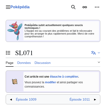
Aller
au
Poképédia
Menu principal
Rechercher
Apparence
Outil
contenu
Poképédia subit actuellement quelques soucis
techniques !
L'équipe est au courant des problèmes et fait le nécessaire
pour les arranger le plus rapidement possible. Merci de votre
compréhension !
SL071
Basculer la table des matières
Page
Données
Discussion
Cet article est une
ébauche à compléter
.
Vous pouvez la
modifier
et ainsi partager vos
connaissances.
◄
Épisode 1009
Épisode 1011
►