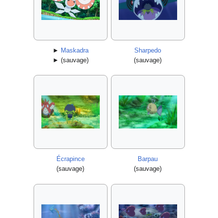
►
Maskadra
Sharpedo
► (sauvage)
(sauvage)
Écrapince
Barpau
(sauvage)
(sauvage)