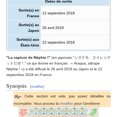
Dates de sortie
Sortie(s) en
12 septembre 2018
France
Sortie(s) au
26 avril 2018
Japon
Sortie(s) aux
22 septembre 2018
États-Unis
"La capture de Néphie
!"
(en japonais "シズクモ、スイレンゲ
ットだぜ！" ce qui donne en français
: «
Araqua, attrape
Néphie
!
») a été diffusé le 26 avril 2018 au Japon et le 12
septembre 2018 en France.
Synopsis
[
modifier
]
Cette section est vide, pas assez détaillée ou
incomplète. Vous pouvez la
modifier
pour l’améliorer.