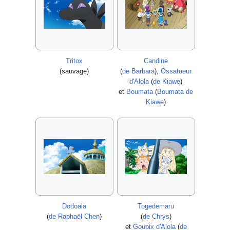
Tritox
Candine
(sauvage)
(
de Barbara
),
Ossatueur
d'Alola
(
de Kiawe
)
et
Boumata
(
Boumata de
Kiawe
)
Dodoala
Togedemaru
(
de Raphaël Chen
)
(
de Chrys
)
et
Goupix d'Alola
(
de