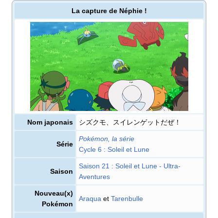
La capture de Néphie
!
Nom japonais
シズクモ、スイレンゲットだぜ！
Pokémon, la série
Série
cycle 6
: Soleil et Lune
saison 21
: Soleil et Lune - Ultra-
Saison
Aventures
Nouveau(x)
Araqua
et
Tarenbulle
Pokémon