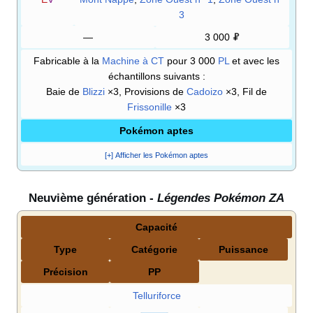
3
—
3 000
Fabricable à la
Machine à CT
pour 3 000
PL
et avec les
échantillons suivants
:
Baie de
Blizzi
×3, Provisions de
Cadoizo
×3, Fil de
Frissonille
×3
Pokémon aptes
[+] Afficher les Pokémon aptes
Neuvième génération -
Légendes Pokémon ZA
Capacité
Type
Catégorie
Puissance
Précision
PP
Telluriforce