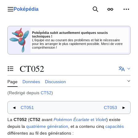
Aller
au
Poképédia
Menu principal
Rechercher
Apparence
Outil
contenu
Poképédia subit actuellement quelques soucis
techniques !
L'équipe est au courant des problèmes et fait le nécessaire
pour les arranger le plus rapidement possible. Merci de votre
compréhension !
CT052
Basculer la table des matières
Page
Données
Discussion
(Redirigé depuis
CT52
)
◄
CT051
CT053
►
La
CT052
(
CT52
avant
Pokémon Écarlate
et
Violet
) existe
depuis la
quatrième génération
, et a contenu cinq
capacités
différentes au fil des générations
: