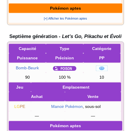
Pokémon aptes
[+] Afficher les Pokémon aptes
Septième génération -
Let's Go, Pikachu et Évoli
Capacité
Type
Catégorie
Puissance
Précision
PP
Bomb-Beurk
90
100
%
10
Jeu
Emplacement
Achat
Vente
LG
PE
Manoir Pokémon
, sous-sol
—
—
Pokémon aptes