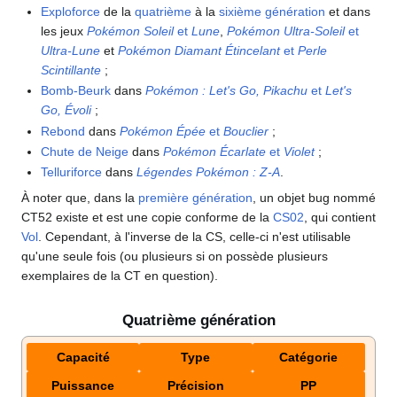
Exploforce
de la
quatrième
à la
sixième génération
et dans
les jeux
Pokémon Soleil
et
Lune
,
Pokémon Ultra-Soleil
et
Ultra-Lune
et
Pokémon Diamant Étincelant
et
Perle
Scintillante
;
Bomb-Beurk
dans
Pokémon
: Let's Go, Pikachu
et
Let's
Go, Évoli
;
Rebond
dans
Pokémon Épée
et
Bouclier
;
Chute de Neige
dans
Pokémon Écarlate
et
Violet
;
Telluriforce
dans
Légendes Pokémon
:
Z-A
.
À noter que, dans la
première génération
, un objet bug nommé
CT52 existe et est une copie conforme de la
CS02
, qui contient
Vol
. Cependant, à l'inverse de la CS, celle-ci n'est utilisable
qu'une seule fois (ou plusieurs si on possède plusieurs
exemplaires de la CT en question).
Quatrième génération
Capacité
Type
Catégorie
Puissance
Précision
PP