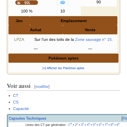
90
100
%
10
Jeu
Emplacement
Achat
Vente
LPZA
Sur l'un des toits de la
Zone sauvage n° 15
.
—
—
Pokémon aptes
[+] Afficher les Pokémon aptes
Voir aussi
[
modifier
]
CT
CS
Capacité
Capsules Techniques
Ré
re
e
e
e
e
e
e
e
e
Listes des CT par génération
:
1
•
2
•
3
•
4
•
5
•
6
•
7
•
8
•
9