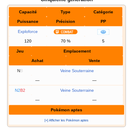
Capacité
Type
Catégorie
Puissance
Précision
PP
Exploforce
120
70
%
5
Jeu
Emplacement
Achat
Vente
N
B
Veine Souterraine
—
—
N2
B2
Veine Souterraine
—
—
Pokémon aptes
[+] Afficher les Pokémon aptes