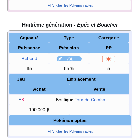
[+] Afficher les Pokémon aptes
Huitième génération -
Épée et Bouclier
Capacité
Type
Catégorie
Puissance
Précision
PP
Rebond
85
85
%
5
Jeu
Emplacement
Achat
Vente
E
B
Boutique
Tour de Combat
100 000
—
Pokémon aptes
[+] Afficher les Pokémon aptes