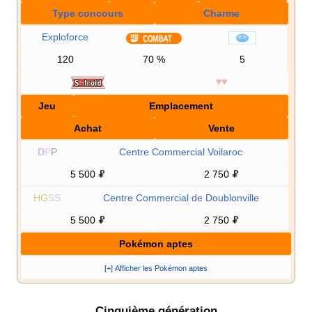
Type concours
Charme
Exploforce
120
70
%
5
♥♥
Jeu
Emplacement
Achat
Vente
D
P
P
Centre Commercial Voilaroc
5 500
2 750
HG
SS
Centre Commercial de Doublonville
5 500
2 750
Pokémon aptes
[+] Afficher les Pokémon aptes
Cinquième génération