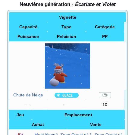
Neuvième génération -
Écarlate et Violet
Vignette
Capacité
Type
Catégorie
Puissance
Précision
PP
Chute de Neige
—
—
10
Jeu
Emplacement
Achat
Vente
E
V
Mont Nappé
,
Zone Ouest n° 1
,
Zone Ouest n°