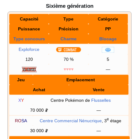
Sixième génération
Capacité
Type
Catégorie
Puissance
Précision
PP
Type concours
Charme
Blocage
Exploforce
120
70
%
5
♥♥♥♥
—
Jeu
Emplacement
Achat
Vente
X
Y
Centre Pokémon de
Flusselles
70 000
—
e
RO
SA
Centre Commercial Nénucrique
, 3
étage
30 000
—