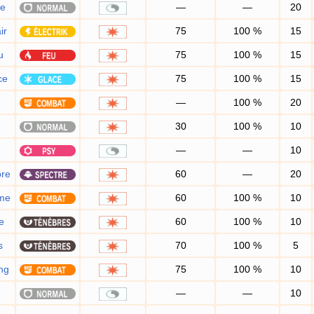
ie
—
—
20
ir
75
100
%
15
u
75
100
%
15
ce
75
100
%
15
—
100
%
20
30
100
%
10
—
—
10
re
60
—
20
me
60
100
%
10
e
60
100
%
10
s
70
100
%
5
ng
75
100
%
10
—
—
10