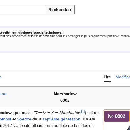
Rechercher
ctuellement quelques soucis techniques !
rant des problèmes et fait le nécessaire pour les arranger le plus rapidement possible. Merc
n
Lire
Modifie
rna
Marshadow
0802
[
1
]
hadow
; japonais
:
マーシャドー
Marshadow
) est un
№ 0802
ombat
et
Spectre
de la
septième génération
. Il a été
2017 via le site officiel, en parallèle de la diffusion