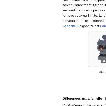
son environnement. Quand il 
ses sentiments et copier ses
fort que ceux qu'il imite. 
provoquer des cauchemars.
Capacité Z
signature est
Fau
Mars
Différences mâle/femelle
[
Ce Pokémon est asexué, il n