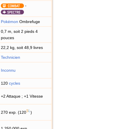
-
Pokémon
Ombrefuge
0,7 m, soit 2 pieds 4
pouces
22,2 kg, soit 48,9 livres
Technicien
Inconnu
120
cycles
+2 Attaque
; +1 Vitesse
S
L
270 exp. (120
)
1 250 000 exp.