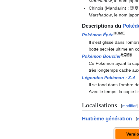
Marshadow
, le nom jap
Chinois (Mandarin)
: 瑪
Marshadow
, le nom jap
Descriptions du
Pokéd
HOME
Pokémon Épée
Il s'est glissé dans l'omb
botte secrète ultime en 
HOME
Pokémon Bouclier
Ce Pokémon ayant la capac
très longtemps caché au
Légendes Pokémon
:
Z-A
Il se fond dans l'ombre d
Avec le temps, la copie fin
Localisations
[
modifier
]
Huitième génération
[
m
Versi