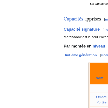
Ce tableau es
Capacités
apprises
[
mo
Capacité signature
[
mod
Marshadow est le seul Poké
Par montée en
niveau
Huitième génération
[
modif
Nom
Ombre
Portée