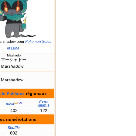
Marshadow pour
Pokémon Soleil
et
Lune
.
Māshadō
マーシャドー
Marshadow
Marshadow
 de Pokédex
régionaux
Extra
US
UL
Alola
Illumis
402
122
res numérotations
Shuffle
802