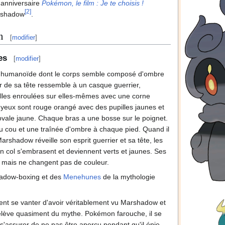
 anniversaire
Pokémon, le film
: Je te choisis
!
[
2
]
arshadow
.
n
[
modifier
]
es
[
modifier
]
humanoïde dont le corps semble composé d'ombre
ur de sa tête ressemble à un casque guerrier,
lles enroulées sur elles-mêmes avec une corne
yeux sont rouge orangé avec des pupilles jaunes et
ale jaune. Chaque bras a une bosse sur le poignet.
du cou et une traînée d'ombre à chaque pied. Quand il
arshadow réveille son esprit guerrier et sa tête, les
n col s'embrasent et deviennent verts et jaunes. Ses
mais ne changent pas de couleur.
hadow-boxing et des
Menehunes
de la mythologie
nt se vanter d'avoir véritablement vu Marshadow et
elève quasiment du mythe. Pokémon farouche, il se
'assurer de ne pas être aperçu pendant qu'il épie