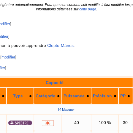
t généré automatiquement. Pour que son contenu soit modifié, il faut modifier les p
Informations détaillées sur
cette page
.
difier
]
ifier
]
mon à pouvoir apprendre
Clepto-Mânes
.
[
modifier
]
ier
]
Capacité
Type
Catégorie
Puissance
Précision
PP
[-] Masquer
40
100
%
30