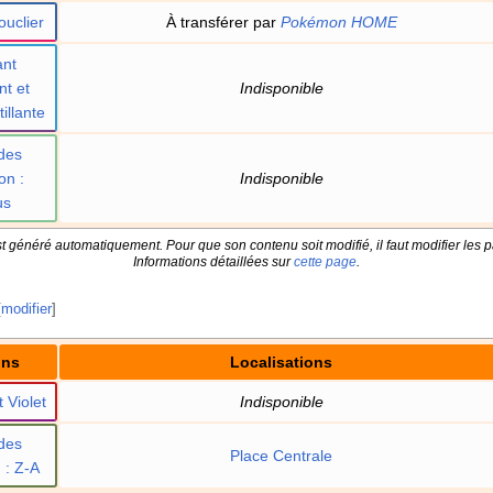
ouclier
À transférer par
Pokémon HOME
nt
nt et
Indisponible
illante
des
on
:
Indisponible
us
t généré automatiquement. Pour que son contenu soit modifié, il faut modifier les p
Informations détaillées sur
cette page
.
[
modifier
]
ons
Localisations
 Violet
Indisponible
des
Place Centrale
n
: Z-A