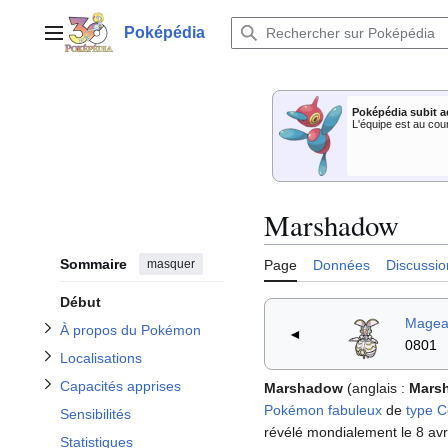
Aller
au
Poképédia
Menu principal
contenu
Afficher / masquer la sous-section À propos du Pokémon
Poképédia subit a
Afficher / masquer la sous-section Capacités apprises
Afficher / masquer la sous-section Localisations
L'équipe est au cou
Marshadow
Afficher / masquer la sous-section Apparitions dans d'autres jeux
Sommaire
masquer
Page
Données
Discussio
Afficher / masquer la sous-section Apparitions dans le dessin animé
Début
Magea
À propos du Pokémon
◄
0801
Localisations
Capacités apprises
Marshadow
(anglais
:
Mars
Pokémon fabuleux
de
type
C
Sensibilités
révélé mondialement le 8 avril 
Statistiques