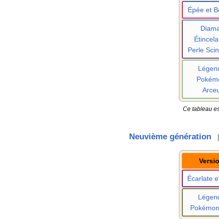
Épée et B
Diama
Étincela
Perle Scint
Légen
Pokém
Arce
Ce tableau es
Neuvième génération
Versi
Écarlate et
Légen
Pokémo