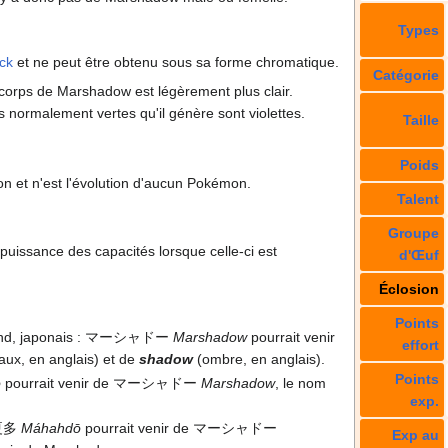
Types
ck
et ne peut être obtenu sous sa forme chromatique.
Catégorie
e corps de Marshadow est légèrement plus clair.
s normalement vertes qu'il génère sont violettes.
Taille
Poids
n et n'est l'évolution d'aucun Pokémon.
Talent
Groupe
puissance des capacités lorsque celle-ci est
d'Œuf
Éclosion
Points
nd, japonais
: マーシャドー
Marshadow
pourrait venir
effort
aux, en anglais) et de
shadow
(ombre, en anglais).
Points
o
pourrait venir de マーシャドー
Marshadow
, le nom
exp.
夏多
Máhahdō
pourrait venir de マーシャドー
Exp au