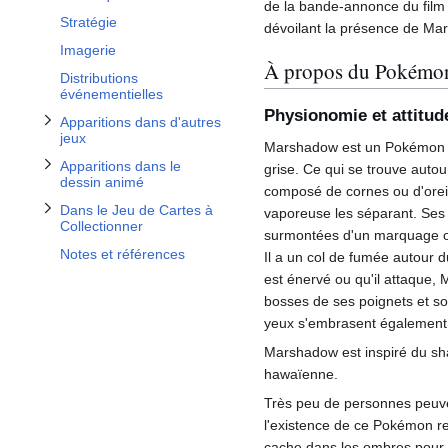
Afficher / masquer la sous-section Dans le Jeu de Cartes à Collectionner
de la bande-annonce du film
Stratégie
dévoilant la présence de M
Imagerie
À propos du Pokémo
Distributions
événementielles
Physionomie et attitud
Apparitions dans d'autres
jeux
Marshadow est un Pokémon 
Apparitions dans le
grise. Ce qui se trouve auto
dessin animé
composé de cornes ou d'orei
Dans le Jeu de Cartes à
vaporeuse les séparant. Ses 
Collectionner
surmontées d'un marquage ov
Notes et références
Il a un col de fumée autour 
est énervé ou qu'il attaque, M
bosses de ses poignets et so
yeux s'embrasent également 
Marshadow est inspiré du s
hawaïenne.
Très peu de personnes peuve
l'existence de ce Pokémon r
cache dans les ombres pour s