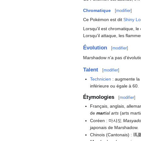
Chromatique
[
modifier
]
Ce Pokémon est dit
Shiny Lo
Lorsqu'il est chromatique, l
Lorsqu'il attaque, les flamme
Évolution
[
modifier
]
Marshadow n'a pas d'évolutio
Talent
[
modifier
]
Technicien
: augmente la 
inférieure ou égale à 60.
Étymologies
[
modifier
]
Français, anglais, allema
de
mar
tial arts
(arts marti
Coréen
: 마샤도
Masyad
japonais de Marshadow.
Chinois (Cantonais)
: 瑪