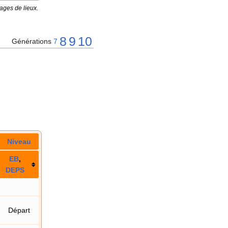
ages de lieux.
8
9
10
Générations
7
Niveau
E
B
,
DE
PS
Départ