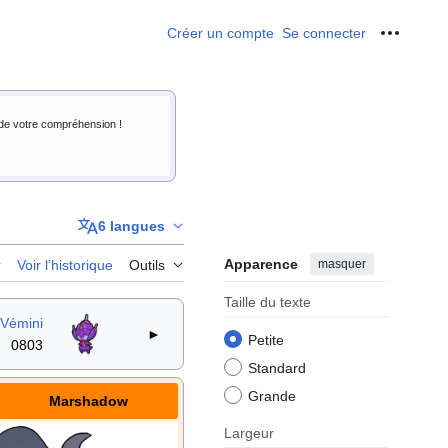
Créer un compte
Se connecter
Outils p
i de votre compréhension !
6 langues
Apparence
masquer
r
Voir l’historique
Outils
Taille du texte
Vémini
►
Petite
0803
Standard
Grande
Marshadow
Largeur