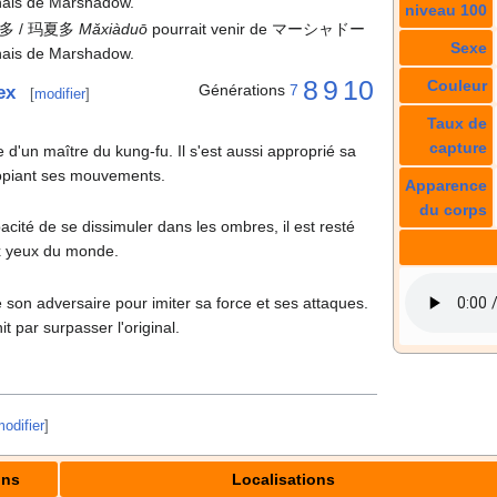
onais de Marshadow.
niveau 100
夏多 / 玛夏多
Mǎxiàduō
pourrait venir de マーシャドー
Sexe
onais de Marshadow.
8
9
10
Couleur
Générations
7
ex
[
modifier
]
Taux de
capture
re d'un maître du kung-fu. Il s'est aussi approprié sa
copiant ses mouvements.
Apparence
du corps
ité de se dissimuler dans les ombres, il est resté
x yeux du monde.
e son adversaire pour imiter sa force et ses attaques.
it par surpasser l'original.
odifier
]
ons
Localisations