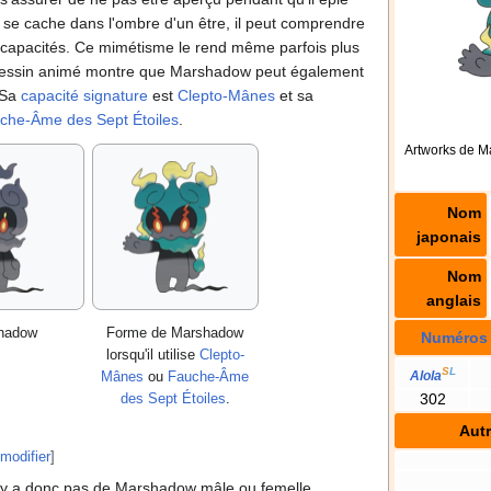
se cache dans l'ombre d'un être, il peut comprendre
 capacités. Ce mimétisme le rend même parfois plus
Le dessin animé montre que Marshadow peut également
 Sa
capacité signature
est
Clepto-Mânes
et sa
che-Âme des Sept Étoiles
.
Artworks de 
Nom
japonais
Nom
anglais
hadow
Forme de Marshadow
Numéros
lorsqu'il utilise
Clepto-
S
L
Mânes
ou
Fauche-Âme
Alola
des Sept Étoiles
.
302
Aut
modifier
]
'y a donc pas de Marshadow mâle ou femelle.