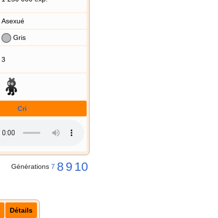
Asexué
Gris
3
Cri
8
9
10
Générations
7
Détails