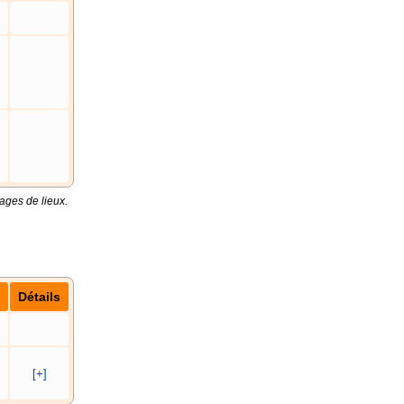
ages de lieux.
Détails
[+]