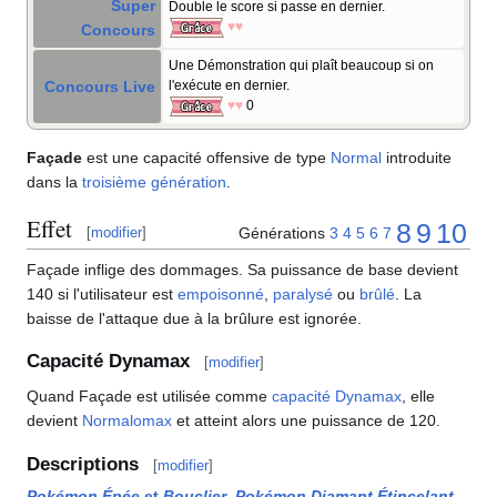
Super
Double le score si passe en dernier.
♥♥
Concours
Une Démonstration qui plaît beaucoup si on
Concours Live
l'exécute en dernier.
♥♥
0
Façade
est une capacité offensive de type
Normal
introduite
dans la
troisième génération
.
Effet
8
9
10
Générations
3
4
5
6
7
[
modifier
]
Façade inflige des dommages. Sa puissance de base devient
140 si l'utilisateur est
empoisonné
,
paralysé
ou
brûlé
. La
baisse de l'attaque due à la brûlure est ignorée.
Capacité Dynamax
[
modifier
]
Quand Façade est utilisée comme
capacité Dynamax
, elle
devient
Normalomax
et atteint alors une puissance de 120.
Descriptions
[
modifier
]
Pokémon Épée
et
Bouclier
,
Pokémon Diamant Étincelant