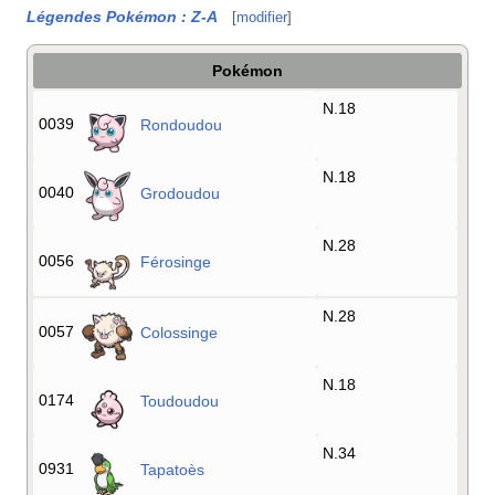
Légendes Pokémon
:
Z-A
[
modifier
]
Pokémon
N.18
0039
Rondoudou
N.18
0040
Grodoudou
N.28
0056
Férosinge
N.28
0057
Colossinge
N.18
0174
Toudoudou
N.34
0931
Tapatoès