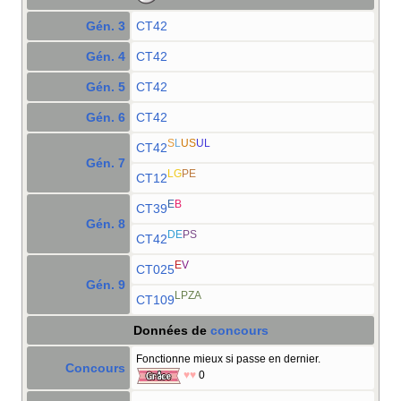
Gén. 3
CT42
Gén. 4
CT42
Gén. 5
CT42
Gén. 6
CT42
S
L
US
UL
CT42
Gén. 7
LG
PE
CT12
E
B
CT39
Gén. 8
DE
PS
CT42
E
V
CT025
Gén. 9
LPZA
CT109
Données de
concours
Fonctionne mieux si passe en dernier.
Concours
♥♥
0