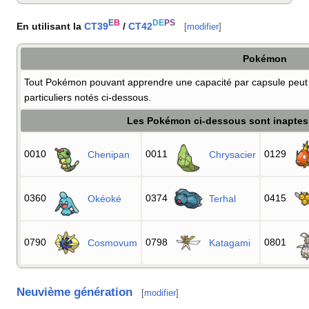
E
B
DE
PS
En utilisant la
CT39
/
CT42
[
modifier
]
Pokémon
Tout Pokémon pouvant apprendre une capacité par capsule peut a
particuliers notés ci-dessous.
Les Pokémon ci-dessous sont inaptes à
0010
0011
0129
Chenipan
Chrysacier
0360
0374
0415
Okéoké
Terhal
0790
0798
0801
Cosmovum
Katagami
Neuvième génération
[
modifier
]