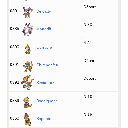
Départ
0301
Delcatty
N.33
0335
Mangriff
N.31
0390
Ouisticram
Départ
0391
Chimpenfeu
Départ
0392
Simiabraz
N.16
0559
Baggiguane
N.16
0560
Baggaïd