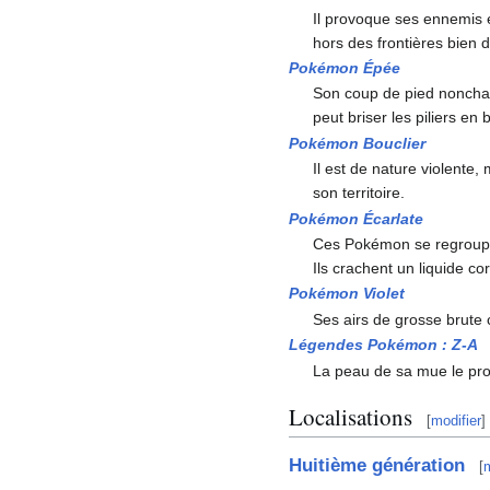
Il provoque ses ennemis e
hors des frontières bien dé
Pokémon Épée
Son coup de pied nonchal
peut briser les piliers en
Pokémon Bouclier
Il est de nature violente, 
son territoire.
Pokémon Écarlate
Ces Pokémon se regroupent
Ils crachent un liquide cor
Pokémon Violet
Ses airs de grosse brute 
Légendes Pokémon
:
Z-A
La peau de sa mue le prot
Localisations
[
modifier
]
Huitième génération
[
m