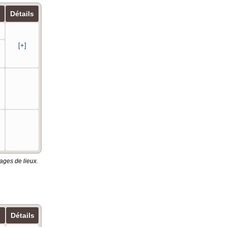
Détails
[+]
ages de lieux.
Détails