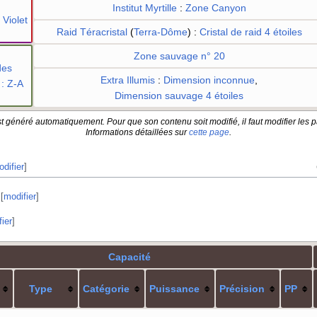
Institut Myrtille
:
Zone Canyon
 Violet
Raid Téracristal
(
Terra-Dôme
)
:
Cristal de raid 4 étoiles
Zone sauvage n° 20
des
Extra Illumis
:
Dimension inconnue
,
: Z-A
Dimension sauvage 4 étoiles
t généré automatiquement. Pour que son contenu soit modifié, il faut modifier les p
Informations détaillées sur
cette page
.
difier
]
[
modifier
]
ier
]
Capacité
Type
Catégorie
Puissance
Précision
PP