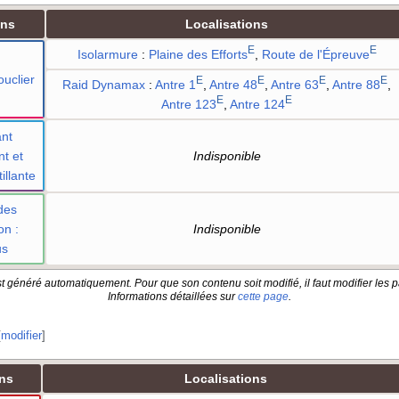
ons
Localisations
E
E
Isolarmure
:
Plaine des Efforts
,
Route de l'Épreuve
uclier
E
E
E
E
Raid Dynamax
:
Antre 1
,
Antre 48
,
Antre 63
,
Antre 88
,
E
E
Antre 123
,
Antre 124
nt
nt et
Indisponible
illante
des
on
:
Indisponible
us
t généré automatiquement. Pour que son contenu soit modifié, il faut modifier les p
Informations détaillées sur
cette page
.
[
modifier
]
ns
Localisations