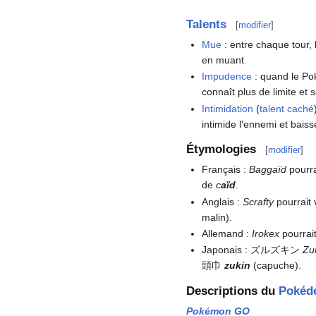
Talents
[
modifier
]
Mue
: entre chaque tour,
en muant.
Impudence
: quand le Po
connaît plus de limite et
Intimidation
(
talent caché
intimide l'ennemi et bais
Étymologies
[
modifier
]
Français
:
Baggaïd
pourra
de
c
aïd
.
Anglais
:
Scrafty
pourrait 
malin).
Allemand
:
Irokex
pourrai
Japonais
: ズルズキン
Zu
頭巾
zukin
(capuche).
Descriptions du
Pokéd
Pokémon GO