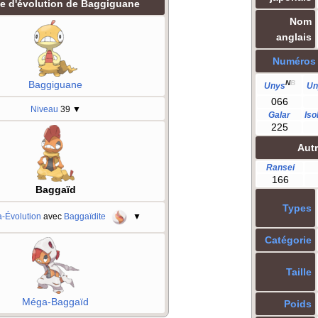
le d'évolution de Baggiguane
Nom
anglais
Numéros
N
B
Baggiguane
Unys
Un
066
Niveau
39
▼
Galar
Iso
225
Aut
Ransei
166
Baggaïd
Types
-Évolution
avec
Baggaïdite
▼
Catégorie
Taille
Méga-Baggaïd
Poids