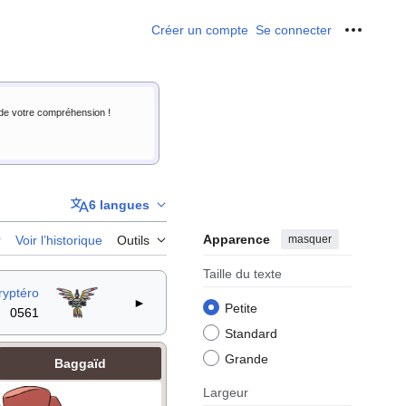
Créer un compte
Se connecter
Outils p
i de votre compréhension !
6 langues
Apparence
masquer
r
Voir l’historique
Outils
Taille du texte
ryptéro
►
Petite
0561
Standard
Grande
Baggaïd
Largeur