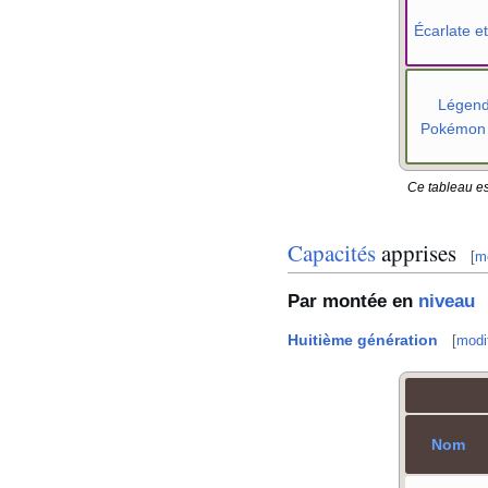
Écarlate et
Légen
Pokémon
Ce tableau es
Capacités
apprises
[
mo
Par montée en
niveau
Huitième génération
[
modif
Nom