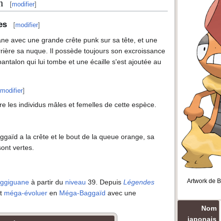
n
[
modifier
]
es
[
modifier
]
ne avec une grande crête punk sur sa tête, et une
rrière sa nuque. Il possède toujours son excroissance
ntalon qui lui tombe et une écaille s'est ajoutée au
modifier
]
tre les individus mâles et femelles de cette espèce.
ggaïd a la crête et le bout de la queue orange, sa
ont vertes.
Artwork de 
ggiguane
à partir du
niveau
39. Depuis
Légendes
ut
méga-évoluer
en
Méga-Baggaïd
avec une
Nom
japonais