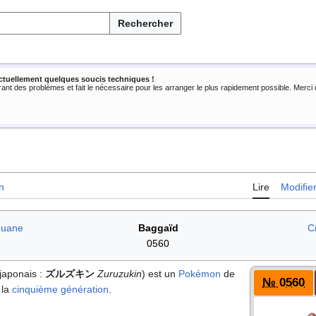
Rechercher
ctuellement quelques soucis techniques !
rant des problèmes et fait le nécessaire pour les arranger le plus rapidement possible. Merc
n
Lire
Modifie
guane
Baggaïd
C
0560
 japonais
:
ズルズキン
Zuruzukin
) est un
Pokémon
de
№ 0560
 la
cinquième génération
.