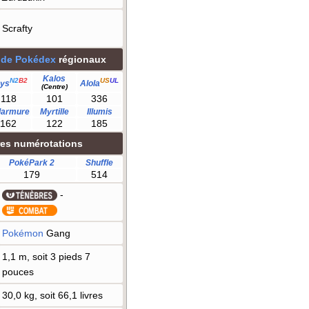
Scrafty
 de Pokédex
régionaux
Kalos
N2
B2
US
UL
ys
Alola
(Centre)
118
101
336
larmure
Myrtille
Illumis
162
122
185
res numérotations
PokéPark 2
Shuffle
179
514
-
Pokémon
Gang
1,1 m, soit 3 pieds 7
pouces
30,0 kg, soit 66,1 livres