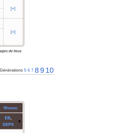
[+]
[+]
ages de lieux.
8
9
10
Générations
5
6
7
Niveau
E
B
,
DE
PS