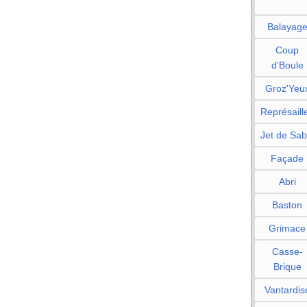
Balayag
Coup
d'Boule
Groz'Yeu
Représaill
Jet de Sab
Façade
Abri
Baston
Grimace
Casse-
Brique
Vantardis