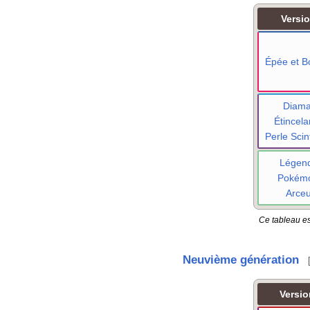
Versi
Épée et Bo
Diama
Étincela
Perle Scint
Légen
Pokém
Arce
Ce tableau es
Neuvième génération
Versio