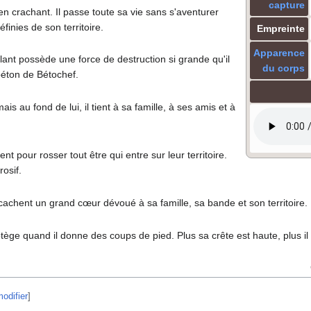
capture
n crachant. Il passe toute sa vie sans s'aventurer
finies de son territoire.
Empreinte
Apparence
ant possède une force de destruction si grande qu'il
du corps
 béton de Bétochef.
mais au fond de lui, il tient à sa famille, à ses amis et à
 pour rosser tout être qui entre sur leur territoire.
rosif.
cachent un grand cœur dévoué à sa famille, sa bande et son territoire.
ège quand il donne des coups de pied. Plus sa crête est haute, plus il 
odifier
]