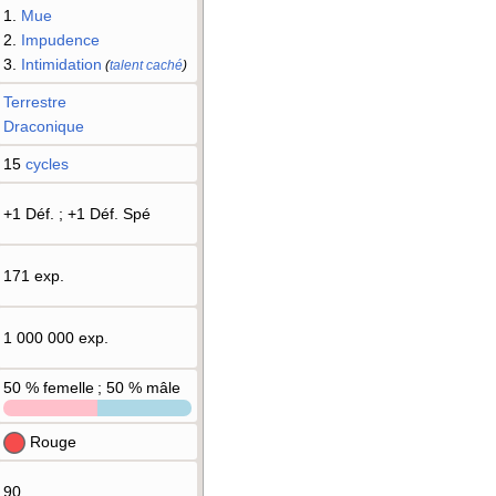
1.
Mue
2.
Impudence
3.
Intimidation
(
talent caché
)
Terrestre
Draconique
15
cycles
+1 Déf.
; +1 Déf. Spé
171 exp.
1 000 000 exp.
50
% femelle ; 50
% mâle
Rouge
90