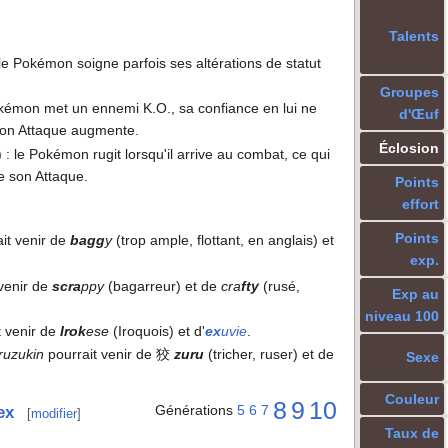
Talents
 le Pokémon soigne parfois ses altérations de statut
Groupes
kémon met un ennemi K.O., sa confiance en lui ne
d'Œuf
 son Attaque augmente.
Éclosion
)
: le Pokémon rugit lorsqu'il arrive au combat, ce qui
se son Attaque.
Points
effort
Points
it venir de
bagg
y
(trop ample, flottant, en anglais) et
exp.
venir de
scra
ppy
(bagarreur) et de
cra
fty
(rusé,
Exp au
niveau 100
t venir de
Irok
ese
(Iroquois) et d'
ex
uvie
.
ruzukin
pourrait venir de 狡
zuru
(tricher, ruser) et de
Sexe
Couleur
8
9
10
Générations
5
6
7
ex
[
modifier
]
Taux de