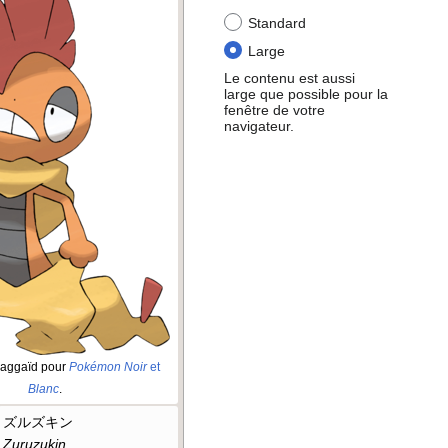
Standard
Large
Le contenu est aussi
large que possible pour la
fenêtre de votre
navigateur.
Baggaïd pour
Pokémon Noir
et
Blanc
.
ズルズキン
Zuruzukin