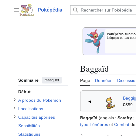
Aller
au
Poképédia
Menu principal
contenu
Afficher / masquer la sous-section À propos du Pokémon
Poképédia subit a
Afficher / masquer la sous-section Capacités apprises
Afficher / masquer la sous-section Localisations
L'équipe est au cou
Baggaïd
Afficher / masquer la sous-section Apparitions dans le dessin animé
Afficher / masquer la sous-section Dans le Jeu de Cartes à Collectionner
Sommaire
masquer
Page
Données
Discussio
Début
Baggi
À propos du Pokémon
◄
0559
Localisations
Capacités apprises
Baggaïd
(anglais
:
Scrafty
;
type
Ténèbres
et
Combat
de
Sensibilités
Statistiques