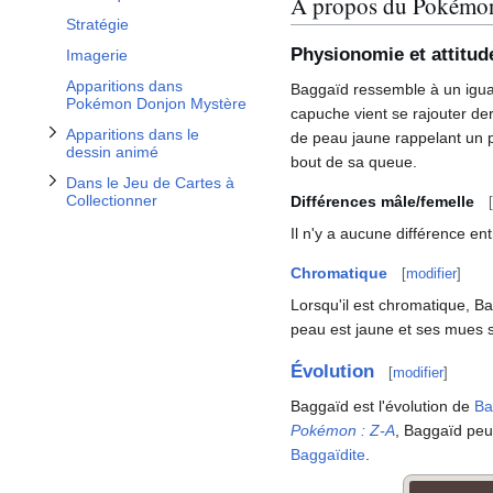
À propos du Pokémo
Stratégie
Physionomie et attitud
Imagerie
Apparitions dans
Baggaïd ressemble à un igua
Pokémon Donjon Mystère
capuche vient se rajouter de
Apparitions dans le
de peau jaune rappelant un pa
dessin animé
bout de sa queue.
Dans le Jeu de Cartes à
Collectionner
Différences mâle/femelle
[
Il n'y a aucune différence en
Chromatique
[
modifier
]
Lorsqu'il est chromatique, Ba
peau est jaune et ses mues s
Évolution
[
modifier
]
Baggaïd est l'évolution de
Ba
Pokémon
:
Z-A
, Baggaïd pe
Baggaïdite
.