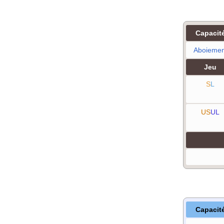
Capacit
Aboiemen
Jeu
S
L
US
UL
Capacit