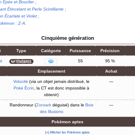
n Épée
et
Bouclier
;
nt Étincelant
et
Perle Scintillante
;
n Écarlate
et
Violet
;
Pokémon
:
Z-A
.
Cinquième génération
é
Type
Catégorie
Puissance
Précision
t
55
95
%
Emplacement
Achat
Volucité
(via un objet jamais distribué, le
—
Poké Écrin
, la CT est donc impossible à
obtenir)
Randonneur (
Zoroark
déguisé) dans le
Bois
—
des Illusions
Pokémon aptes
[+] Afficher les Pokémon aptes