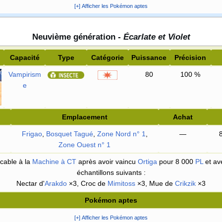
[+] Afficher les Pokémon aptes
Neuvième génération -
Écarlate et Violet
Capacité
Type
Catégorie
Puissance
Précision
Vampirism
80
100
%
e
Emplacement
Achat
Frigao
,
Bosquet Tagué
,
Zone Nord n° 1
,
—
Zone Ouest n° 1
cable à la
Machine à CT
après avoir vaincu
Ortiga
pour 8 000
PL
et av
échantillons suivants
:
Nectar d'
Arakdo
×3, Croc de
Mimitoss
×3, Mue de
Crikzik
×3
Pokémon aptes
[+] Afficher les Pokémon aptes