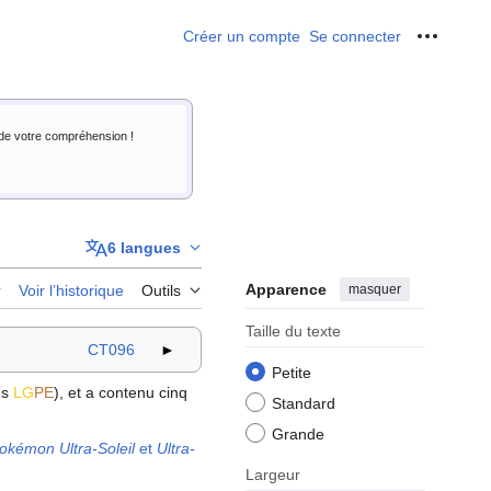
Créer un compte
Se connecter
Outils p
i de votre compréhension !
6 langues
Apparence
masquer
r
Voir l’historique
Outils
Taille du texte
CT096
►
Petite
ns
LG
PE
), et a contenu cinq
Standard
Grande
okémon Ultra-Soleil
et
Ultra-
Largeur