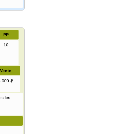
PP
10
Vente
8 000
ec les