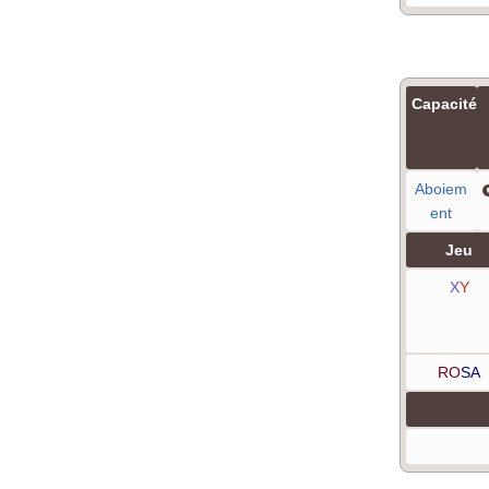
Capacité
Aboiem
ent
Jeu
X
Y
RO
SA