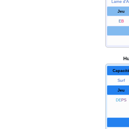
Lame d'A
Jeu
E
B
Hu
Capacit
Surf
Jeu
DE
PS