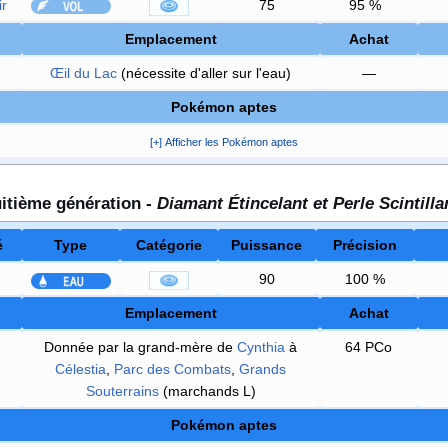
ir
75
95
%
Emplacement
Achat
Œil du Lac
(nécessite d'aller sur l'eau)
—
Pokémon aptes
[+] Afficher les Pokémon aptes
itième génération -
Diamant Étincelant et Perle Scintilla
é
Type
Catégorie
Puissance
Précision
90
100
%
Emplacement
Achat
Donnée par la grand-mère de
Cynthia
à
64 PCo
Célestia
,
Parc des Combats
,
Grands
Souterrains
(marchands L)
Pokémon aptes