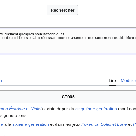
Rechercher
ctuellement quelques soucis techniques !
rant des problèmes et fait le nécessaire pour les arranger le plus rapidement possible. Merc
n
Lire
Modifie
CT095
mon Écarlate
et
Violet
) existe depuis la
cinquième génération
(sauf da
des générations
:
me
à la
sixième génération
et dans les jeux
Pokémon Soleil
et
Lune
et
P