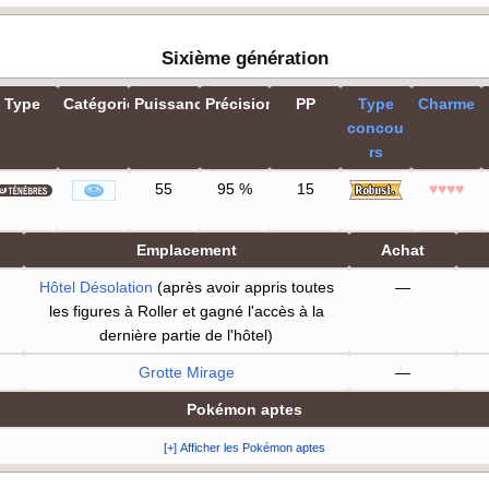
Sixième génération
Type
Catégorie
Puissance
Précision
PP
Type
Charme
concou
rs
55
95
%
15
♥♥♥♥
Emplacement
Achat
Hôtel Désolation
(après avoir appris toutes
—
les figures à Roller et gagné l'accès à la
dernière partie de l'hôtel)
Grotte Mirage
—
Pokémon aptes
[+] Afficher les Pokémon aptes