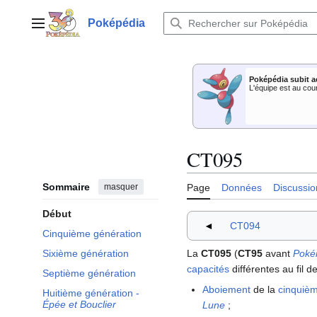
Aller
au
Poképédia
Menu principal
contenu
Poképédia subit a
L'équipe est au cou
CT095
Sommaire
masquer
Page
Données
Discussio
Début
◄
CT094
Cinquième génération
La
CT095
(
CT95
avant
Poké
Sixième génération
capacités
différentes au fil 
Septième génération
Aboiement
de la
cinquiè
Huitième génération -
Épée et Bouclier
Lune
;