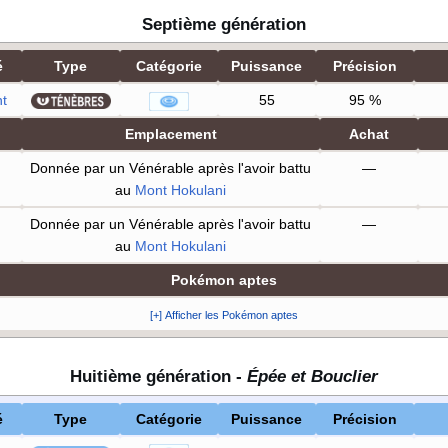
Septième génération
é
Type
Catégorie
Puissance
Précision
t
55
95
%
Emplacement
Achat
Donnée par un Vénérable après l'avoir battu
—
au
Mont Hokulani
Donnée par un Vénérable après l'avoir battu
—
au
Mont Hokulani
Pokémon aptes
[+] Afficher les Pokémon aptes
Huitième génération -
Épée et Bouclier
é
Type
Catégorie
Puissance
Précision