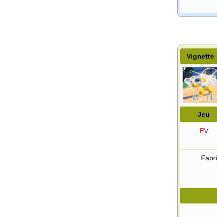
Vignette
Jeu
E
V
Fabri