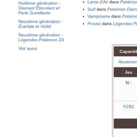
Lame d'Air
dans
Pokémo
Huitième génération -
Diamant Étincelant et
Surf
dans
Pokémon Diama
Perle Scintillante
Vampirisme
dans
Pokémo
Neuvième génération -
Provoc
dans
Légendes 
Écarlate et Violet
Neuvième génération -
Légendes Pokémon ZA
Voir aussi
Capacit
Aboiemen
Jeu
N
B
N2
B2