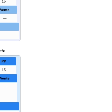
15
Vente
—
nte
PP
15
Vente
—