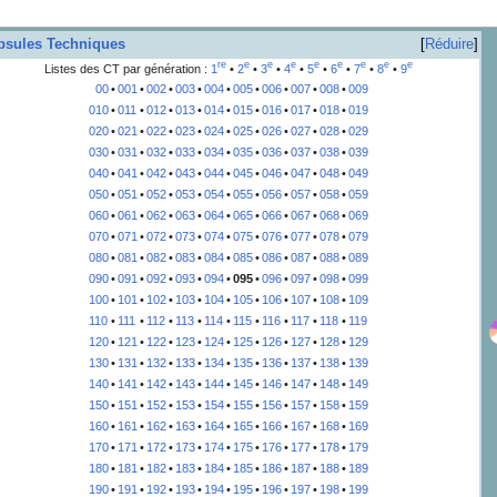
psules Techniques
Réduire
re
e
e
e
e
e
e
e
e
Listes des CT par génération
:
1
•
2
•
3
•
4
•
5
•
6
•
7
•
8
•
9
00
•
001
•
002
•
003
•
004
•
005
•
006
•
007
•
008
•
009
010
•
011
•
012
•
013
•
014
•
015
•
016
•
017
•
018
•
019
020
•
021
•
022
•
023
•
024
•
025
•
026
•
027
•
028
•
029
030
•
031
•
032
•
033
•
034
•
035
•
036
•
037
•
038
•
039
040
•
041
•
042
•
043
•
044
•
045
•
046
•
047
•
048
•
049
050
•
051
•
052
•
053
•
054
•
055
•
056
•
057
•
058
•
059
060
•
061
•
062
•
063
•
064
•
065
•
066
•
067
•
068
•
069
070
•
071
•
072
•
073
•
074
•
075
•
076
•
077
•
078
•
079
080
•
081
•
082
•
083
•
084
•
085
•
086
•
087
•
088
•
089
090
•
091
•
092
•
093
•
094
•
095
•
096
•
097
•
098
•
099
100
•
101
•
102
•
103
•
104
•
105
•
106
•
107
•
108
•
109
110
•
111
•
112
•
113
•
114
•
115
•
116
•
117
•
118
•
119
120
•
121
•
122
•
123
•
124
•
125
•
126
•
127
•
128
•
129
130
•
131
•
132
•
133
•
134
•
135
•
136
•
137
•
138
•
139
140
•
141
•
142
•
143
•
144
•
145
•
146
•
147
•
148
•
149
150
•
151
•
152
•
153
•
154
•
155
•
156
•
157
•
158
•
159
160
•
161
•
162
•
163
•
164
•
165
•
166
•
167
•
168
•
169
170
•
171
•
172
•
173
•
174
•
175
•
176
•
177
•
178
•
179
180
•
181
•
182
•
183
•
184
•
185
•
186
•
187
•
188
•
189
190
•
191
•
192
•
193
•
194
•
195
•
196
•
197
•
198
•
199