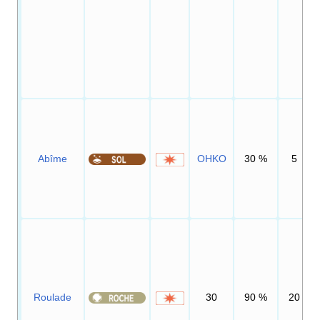
Abîme
OHKO
30
%
5
Roulade
30
90
%
20