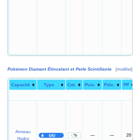
Pokémon Diamant Étincelant
et
Perle Scintillante
[
modifier
]
Capacité
Type
Cat.
Puis.
Préc.
PP
Anneau
—
—
20
Hydro