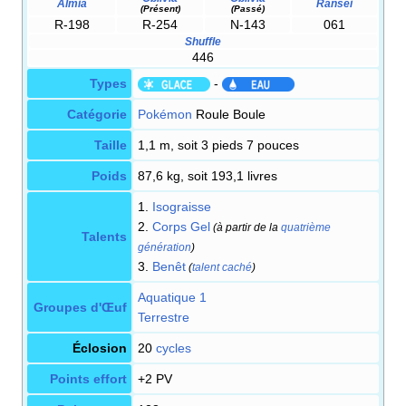
Almia
Ransei
(Présent)
(Passé)
R-198
R-254
N-143
061
Shuffle
446
Types
-
Catégorie
Pokémon
Roule Boule
Taille
1,1 m, soit 3 pieds 7 pouces
Poids
87,6 kg, soit 193,1 livres
1.
Isograisse
2.
Corps Gel
(à partir de la
quatrième
Talents
génération
)
3.
Benêt
(
talent caché
)
Aquatique 1
Groupes d'Œuf
Terrestre
Éclosion
20
cycles
Points effort
+2 PV