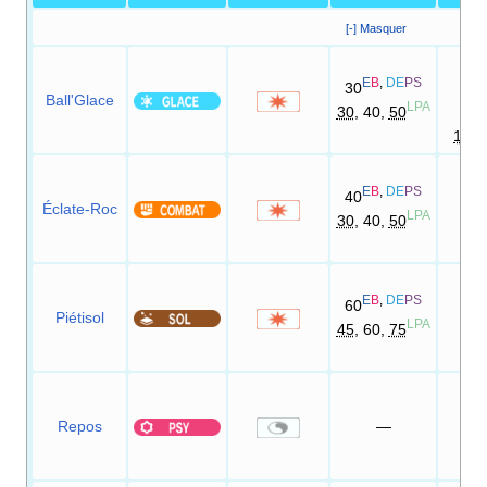
[-] Masquer
90
E
B
,
DE
PS
D
30
Ball'Glace
LPA
30
, 40,
50
90
100
E
B
,
DE
PS
40
Éclate-Roc
10
LPA
30
, 40,
50
E
B
,
DE
PS
60
Piétisol
10
LPA
45
, 60,
75
Repos
—