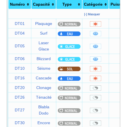
Numéro
Capacité
Type
Catégorie
Puissan
[-] Masquer
DT01
Plaquage
85
DT04
Surf
90
Laser
DT05
90
Glace
DT06
Blizzard
110
DT10
Séisme
100
DT16
Cascade
80
DT20
Clonage
—
DT26
Ténacité
—
Blabla
DT27
—
Dodo
DT30
Encore
—