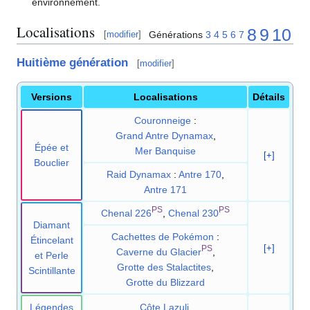
environnement.
Localisations
8
9
10
Générations
3
4
5
6
7
[
modifier
]
Huitième génération
[
modifier
]
Versions
Localisations
Détails
Couronneige
:
Grand Antre Dynamax
,
Épée et
Mer Banquise
[+]
Bouclier
Raid Dynamax
:
Antre 170
,
Antre 171
PS
PS
Chenal 226
,
Chenal 230
Diamant
Cachettes de Pokémon
:
Étincelant
[+]
PS
Caverne du Glacier
,
et Perle
Grotte des Stalactites
,
Scintillante
Grotte du Blizzard
Légendes
Côte Lazuli
,