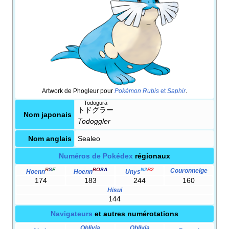
Artwork de Phogleur pour
Pokémon Rubis
et
Saphir
.
Todogurā
トドグラー
Nom japonais
Todoggler
Nom anglais
Sealeo
Numéros de Pokédex
régionaux
R
S
E
RO
SA
N2
B2
Couronneige
Hoenn
Hoenn
Unys
174
183
244
160
Hisui
144
Navigateurs
et autres numérotations
Oblivia
Oblivia