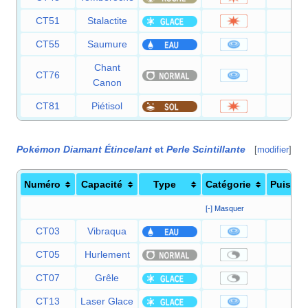
CT51
Stalactite
25
CT55
Saumure
65
Chant
CT76
60
Canon
CT81
Piétisol
60
Pokémon Diamant Étincelant
et
Perle Scintillante
[
modifier
]
Numéro
Capacité
Type
Catégorie
Puissa
[-] Masquer
CT03
Vibraqua
60
CT05
Hurlement
—
CT07
Grêle
—
CT13
Laser Glace
90