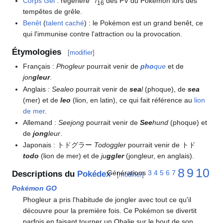
Corps Gel
: régénère
/
des PV du Pokémon lors des
16
tempêtes de grêle.
Benêt
(
talent caché
)
: le Pokémon est un grand benêt, ce
qui l'immunise contre l'attraction ou la provocation.
Étymologies
[
modifier
]
Français
:
Phogleur
pourrait venir de
pho
que
et de
jon
gleur
.
Anglais
:
Sealeo
pourrait venir de
sea
l
(phoque), de
sea
(mer) et de
leo
(lion, en latin), ce qui fait référence au
lion
de mer
.
Allemand
:
Seejong
pourrait venir de
See
hund
(phoque) et
de
jong
leur
.
Japonais
: トドグラー
Todoggler
pourrait venir de トド
todo
(lion de mer) et de
ju
ggler
(jongleur, en anglais).
8
9
10
Générations
3
4
5
6
7
Descriptions du
Pokédex
[
modifier
]
Pokémon GO
Phogleur a pris l'habitude de jongler avec tout ce qu'il
découvre pour la première fois. Ce Pokémon se divertit
parfois en faisant tourner un Obalie sur le bout de son