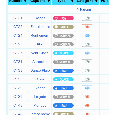
Numéro
Capacité
Type
Catégorie
Puissa
[-] Masquer
CT21
Repos
—
CT22
Éboulement
75
CT24
Ronflement
50
CT25
Abri
—
CT27
Vent Glace
55
CT31
Attraction
—
CT33
Danse Pluie
—
CT35
Grêle
—
CT36
Siphon
35
CT39
Façade
70
CT45
Plongée
80
CT48
Tomberoche
60