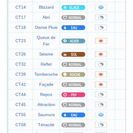
CT14
Blizzard
110
CT17
Abri
—
CT18
Danse Pluie
—
Queue de
CT23
10
Fer
CT26
Séisme
10
CT32
Reflet
—
CT39
Tomberoche
60
CT42
Façade
70
CT44
Repos
—
CT45
Attraction
—
CT55
Saumure
65
CT58
Ténacité
—