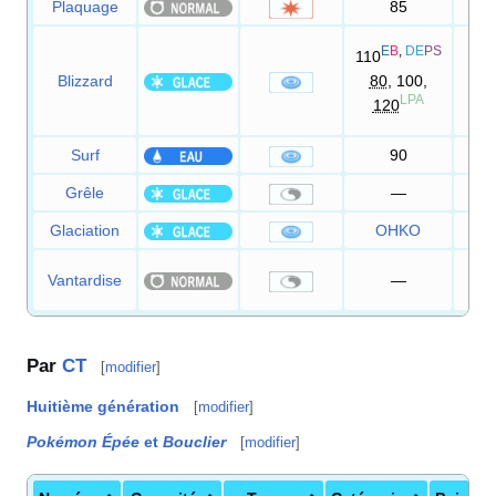
Plaquage
85
1
70
E
B
,
DE
PS
110
D
Blizzard
80
, 100,
7
LPA
120
90
Surf
90
1
Grêle
—
Glaciation
OHKO
Vantardise
—
8
Par
CT
[
modifier
]
Huitième génération
[
modifier
]
Pokémon Épée
et
Bouclier
[
modifier
]