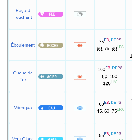
Regard
—
10
Touchant
90
E
B
,
DE
PS
D
75
Éboulement
LPA
60
, 75,
90
90
100
75
E
B
,
DE
PS
100
D
Queue de
80
, 100,
Fer
75
LPA
120
90
100
E
B
,
DE
PS
60
D
Vibraqua
LPA
45
, 60,
75
—
95
E
B
,
DE
PS
D
55
Vent Glace