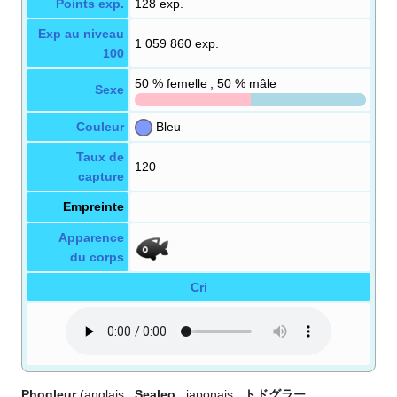
Points exp.
128 exp.
Exp au niveau
1 059 860 exp.
100
50
% femelle ; 50
% mâle
Sexe
Couleur
Bleu
Taux de
120
capture
Empreinte
Apparence
du corps
Cri
Phogleur
(anglais
:
Sealeo
; japonais
:
トドグラー