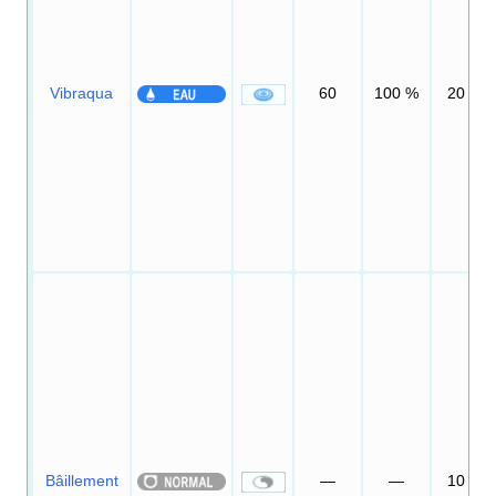
Vibraqua
60
100
%
20
Bâillement
—
—
10