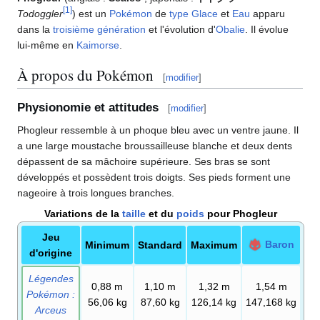
[
1
]
Todoggler
) est un
Pokémon
de
type
Glace
et
Eau
apparu
dans la
troisième génération
et l'évolution d'
Obalie
. Il évolue
lui-même en
Kaimorse
.
À propos du Pokémon
[
modifier
]
Physionomie et attitudes
[
modifier
]
Phogleur ressemble à un phoque bleu avec un ventre jaune. Il
a une large moustache broussailleuse blanche et deux dents
dépassent de sa mâchoire supérieure. Ses bras se sont
développés et possèdent trois doigts. Ses pieds forment une
nageoire à trois longues branches.
Variations de la
taille
et du
poids
pour Phogleur
Jeu
Baron
Minimum
Standard
Maximum
d'origine
Légendes
0,88
m
1,10
m
1,32
m
1,54
m
Pokémon
:
56,06
kg
87,60
kg
126,14
kg
147,168
kg
Arceus