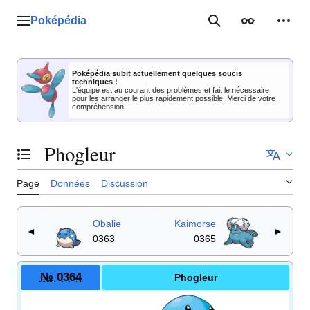
Aller
au
Poképédia
Menu principal
Rechercher
Apparence
Outil
contenu
Poképédia subit actuellement quelques soucis
techniques !
L'équipe est au courant des problèmes et fait le nécessaire
pour les arranger le plus rapidement possible. Merci de votre
compréhension !
Phogleur
Basculer la table des matières
Page
Données
Discussion
Obalie
Kaimorse
◄
►
0363
0365
№ 0364
Phogleur