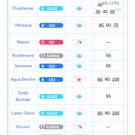
E
B
,
DE
PS
40
Poudreuse
1
LPA
30
, 40,
50
Vibraqua
45
, 60,
75
Repos
—
Ronflement
50
1
Saumure
65
1
Aqua-Brèche
60
, 80,
100
1
Onde
65
1
Boréale
Laser Glace
60
, 80,
100
1
Encore
—
1