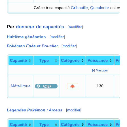
Grâce à sa capacité
Gribouille
,
Queulorior
est capab
Par
donneur de capacités
[
modifier
]
Huitième génération
[
modifier
]
Pokémon Épée
et
Bouclier
[
modifier
]
Capacité
Type
Catégorie
Puissance
Préci
[-] Masquer
Métalliroue
130
10
Légendes Pokémon
: Arceus
[
modifier
]
Capacité
Type
Catégorie
Puissance
Préci