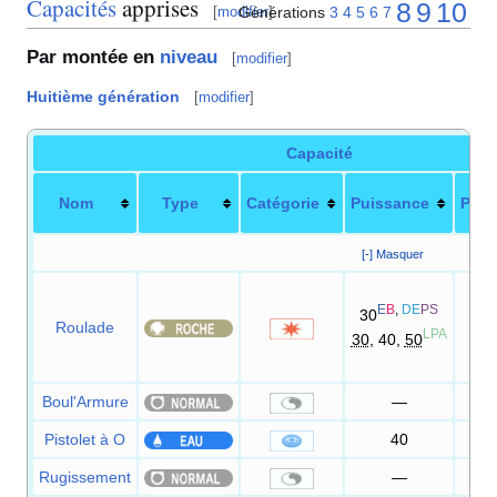
Capacités
apprises
8
9
10
Générations
3
4
5
6
7
[
modifier
]
Par montée en
niveau
[
modifier
]
Huitième génération
[
modifier
]
Capacité
Nom
Type
Catégorie
Puissance
Préc
[-] Masquer
90
E
B
,
DE
PS
D
30
Roulade
LPA
30
, 40,
50
9
100
Boul'Armure
—
Pistolet à O
40
1
Rugissement
—
1