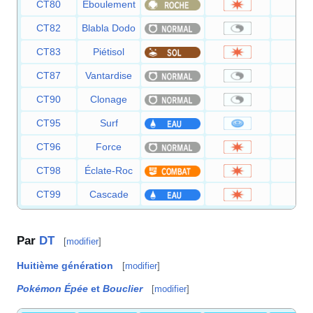
CT80
Éboulement
75
CT82
Blabla Dodo
—
CT83
Piétisol
60
CT87
Vantardise
—
CT90
Clonage
—
CT95
Surf
90
CT96
Force
80
CT98
Éclate-Roc
40
CT99
Cascade
80
Par
DT
[
modifier
]
Huitième génération
[
modifier
]
Pokémon Épée
et
Bouclier
[
modifier
]