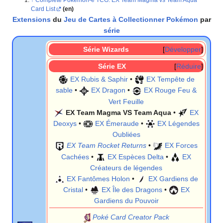
Card List
(en)
Extensions
du
Jeu de Cartes à Collectionner Pokémon
par
série
Série Wizards
Développer
Série EX
Réduire
EX Rubis & Saphir
•
EX Tempête de
sable
•
EX Dragon
•
EX Rouge Feu &
Vert Feuille
EX Team Magma VS Team Aqua
•
EX
Deoxys
•
EX Émeraude
•
EX Légendes
Oubliées
EX Team Rocket Returns
•
EX Forces
Cachées
•
EX Espèces Delta
•
EX
Créateurs de légendes
EX Fantômes Holon
•
EX Gardiens de
Cristal
•
EX Île des Dragons
•
EX
Gardiens du Pouvoir
Poké Card Creator Pack