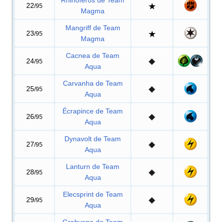
Rhinoféros de Team
22
/95
Magma
Mangriff de Team
23
/95
Magma
Cacnea de Team
24
/95
Aqua
Carvanha de Team
25
/95
Aqua
Écrapince de Team
26
/95
Aqua
Dynavolt de Team
27
/95
Aqua
Lanturn de Team
28
/95
Aqua
Elecsprint de Team
29
/95
Aqua