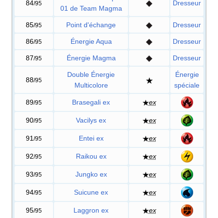
84
Dresseur
/95
01 de Team Magma
85
Point d'échange
Dresseur
/95
86
Énergie Aqua
Dresseur
/95
87
Énergie Magma
Dresseur
/95
Double Énergie
Énergie
88
/95
Multicolore
spéciale
89
Brasegali ex
ex
/95
90
Vacilys ex
ex
/95
91
Entei ex
ex
/95
92
Raikou ex
ex
/95
93
Jungko ex
ex
/95
94
Suicune ex
ex
/95
95
Laggron ex
ex
/95