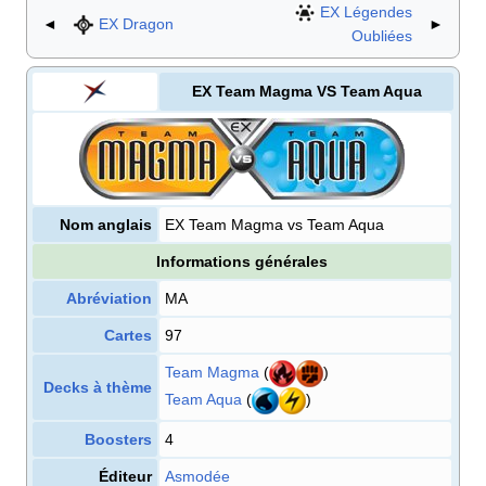
EX Légendes
◄
EX Dragon
►
Oubliées
EX Team Magma VS Team Aqua
Nom anglais
EX Team Magma vs Team Aqua
Informations générales
Abréviation
MA
Cartes
97
Team Magma
(
)
Decks à thème
Team Aqua
(
)
Boosters
4
Éditeur
Asmodée