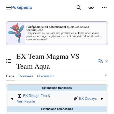
Aller
au
Poképédia
Menu principal
Rechercher
Apparence
Outil
contenu
Poképédia subit actuellement quelques soucis
techniques !
L'équipe est au courant des problèmes et fait le nécessaire
pour les arranger le plus rapidement possible. Merci de votre
compréhension !
EX Team Magma VS
Basculer la table des matières
Team Aqua
Page
Données
Discussion
Extensions françaises
EX Rouge Feu &
◄
EX Deoxys
►
Vert Feuille
Extensions américaines