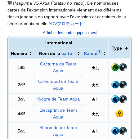
望
(
Maguma VS Akua Futatsu no Yabō
). De nombreuses
cartes de l'extension internationale viennent des différents
decks japonais en rapport avec l'extension et certaines de la
série promotionnelle
ADVプロモカード
.
[Afficher les cartes japonaises]
International
Type
[
1
]
Numéro
Nom de la
carte
Rareté
Cacturne de Team
1
H
/95
Aqua
Colhomard de Team
2
H
/95
Aqua
3
Kyogre de Team Aqua
H
/95
Elecsprint de Team
4
H
/95
Aqua
Sharpedo de Team
5
H
/95
Aqua