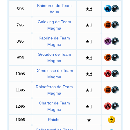
Kaimorse de Team
6
H
/95
Aqua
Galeking de Team
7
H
/95
Magma
Kaorine de Team
8
H
/95
Magma
Groudon de Team
9
H
/95
Magma
Démolosse de Team
10
H
/95
Magma
Rhinoféros de Team
11
H
/95
Magma
Chartor de Team
12
H
/95
Magma
13
Raichu
/95