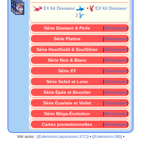
EX Kit Dresseur
•
EX Kit Dresseur
2
Série Diamant & Perle
Développer
Série Platine
Développer
Série HeartGold & SoulSilver
Développer
Série Noir & Blanc
Développer
Série XY
Développer
Série Soleil et Lune
Développer
Série Épée et Bouclier
Développer
Série Écarlate et Violet
Développer
Série Méga-Évolution
Développer
Cartes promotionnelles
Développer
Voir aussi
:
{{Extensions japonaises JCC}}
•
{{Extensions GB}}
•