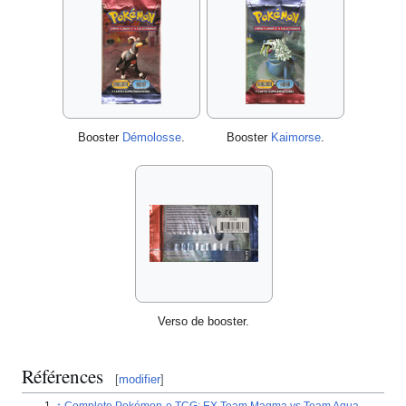
Booster
Démolosse
.
Booster
Kaimorse
.
Verso de booster.
Références
[
modifier
]
Complete Pokémon-e TCG: EX Team Magma vs Team Aqua