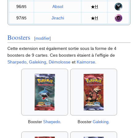
96
Absol
H
/95
97
Jirachi
H
/95
Boosters
[
modifier
]
Cette extension est également sortie sous la forme de 4
boosters de 9 cartes. Ces boosters étaient à l'effigie de
Sharpedo
,
Galeking
,
Démolosse
et
Kaimorse
.
Booster
Sharpedo
.
Booster
Galeking
.