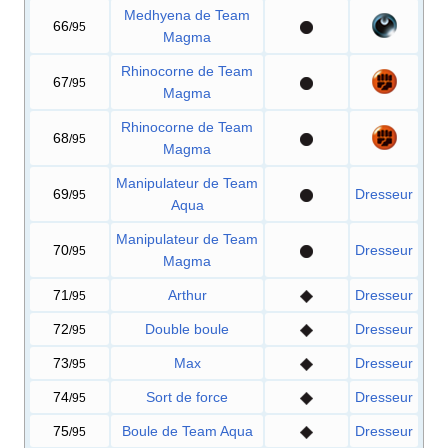
Medhyena de Team
66
/95
Magma
Rhinocorne de Team
67
/95
Magma
Rhinocorne de Team
68
/95
Magma
Manipulateur de Team
69
Dresseur
/95
Aqua
Manipulateur de Team
70
Dresseur
/95
Magma
71
Arthur
Dresseur
/95
72
Double boule
Dresseur
/95
73
Max
Dresseur
/95
74
Sort de force
Dresseur
/95
75
Boule de Team Aqua
Dresseur
/95