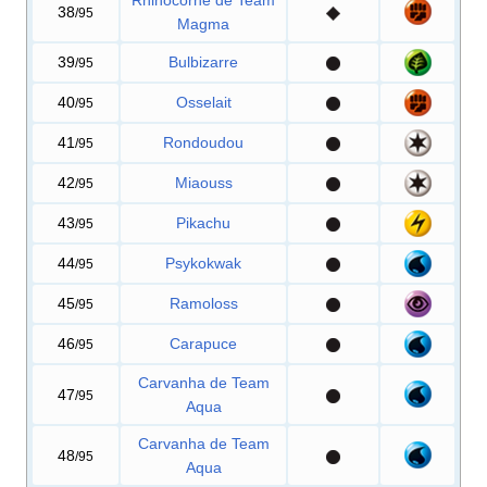
Rhinocorne de Team
38
/95
Magma
39
Bulbizarre
/95
40
Osselait
/95
41
Rondoudou
/95
42
Miaouss
/95
43
Pikachu
/95
44
Psykokwak
/95
45
Ramoloss
/95
46
Carapuce
/95
Carvanha de Team
47
/95
Aqua
Carvanha de Team
48
/95
Aqua