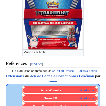
Verso de la boîte.
Références
[
modifier
]
Traduction adaptée depuis
XY Kit du Dresseur: Latias & Latios
.
Extensions
du
Jeu de Cartes à Collectionner Pokémon
par
série
Série Wizards
Développer
Série EX
Développer