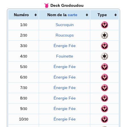
Deck Grodoudou
Numéro
Nom de la
carte
Type
1
Sucroquin
/30
2
Roucoups
/30
3
Énergie Fée
/30
4
Fouinette
/30
5
Énergie Fée
/30
6
Énergie Fée
/30
7
Énergie Fée
/30
8
Énergie Fée
/30
9
Énergie Fée
/30
10
Énergie Fée
/30