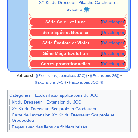
XY Kit du Dresseur: Pikachu Catcheur et
Suicune
Série Soleil et Lune
Développer
Série Épée et Bouclier
Développer
Série Écarlate et Violet
Développer
Série Méga-Évolution
Développer
Cartes promotionnelles
Développer
Voir aussi
:
{{Extensions japonaises JCC}}
•
{{Extensions GB}}
•
{{Extensions JFC}}
•
{{Extensions JCCP}}
Catégories
:
Exclusif aux applications du JCC
Kit du Dresseur
Extension du JCC
XY Kit du Dresseur: Scalproie et Grodoudou
Carte de l'extension XY Kit du Dresseur: Scalproie et
Grodoudou
Pages avec des liens de fichiers brisés