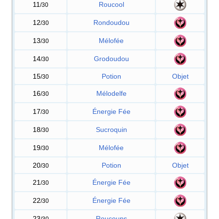
11
Roucool
/30
12
Rondoudou
/30
13
Mélofée
/30
14
Grodoudou
/30
15
Potion
Objet
/30
16
Mélodelfe
/30
17
Énergie Fée
/30
18
Sucroquin
/30
19
Mélofée
/30
20
Potion
Objet
/30
21
Énergie Fée
/30
22
Énergie Fée
/30
23
Roucoups
/30