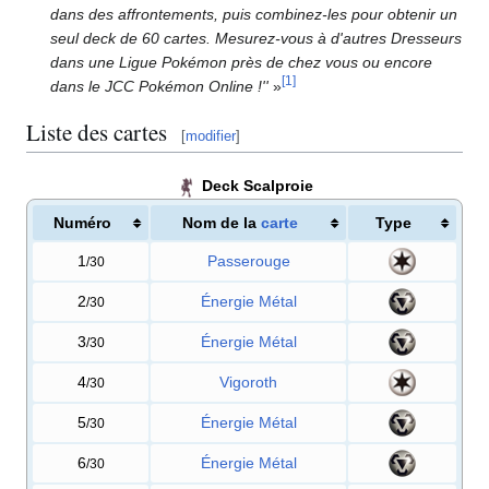
dans des affrontements, puis combinez-les pour obtenir un
seul deck de 60 cartes. Mesurez-vous à d'autres Dresseurs
dans une Ligue Pokémon près de chez vous ou encore
[
1
]
dans le JCC Pokémon Online
!''
»
Liste des cartes
[
modifier
]
Deck Scalproie
Numéro
Nom de la
carte
Type
1
Passerouge
/30
2
Énergie Métal
/30
3
Énergie Métal
/30
4
Vigoroth
/30
5
Énergie Métal
/30
6
Énergie Métal
/30