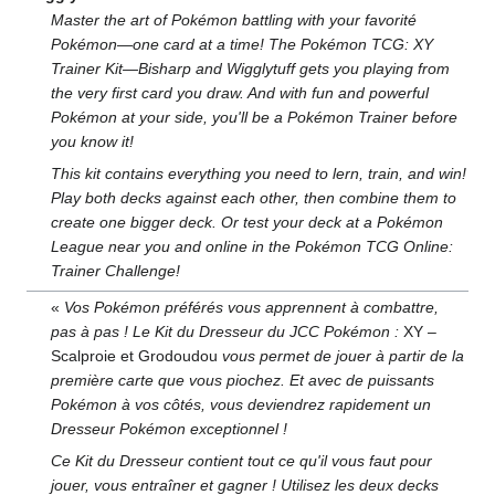
Master the art of Pokémon battling with your favorité
Pokémon—one card at a time! The Pokémon TCG: XY
Trainer Kit—Bisharp and Wigglytuff gets you playing from
the very first card you draw. And with fun and powerful
Pokémon at your side, you'll be a Pokémon Trainer before
you know it!
This kit contains everything you need to lern, train, and win!
Play both decks against each other, then combine them to
create one bigger deck. Or test your deck at a Pokémon
League near you and online in the Pokémon TCG Online:
Trainer Challenge!
«
Vos Pokémon préférés vous apprennent à combattre,
pas à pas
! Le Kit du Dresseur du JCC Pokémon
:
XY –
Scalproie et Grodoudou
vous permet de jouer à partir de la
première carte que vous piochez. Et avec de puissants
Pokémon à vos côtés, vous deviendrez rapidement un
Dresseur Pokémon exceptionnel
!
Ce Kit du Dresseur contient tout ce qu'il vous faut pour
jouer, vous entraîner et gagner
! Utilisez les deux decks