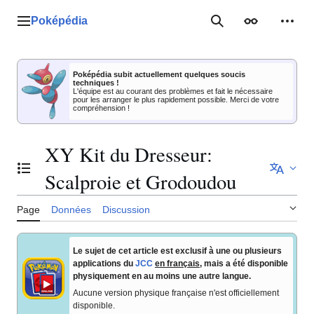
Aller
au
Poképédia
Menu principal
Rechercher
Apparence
Outil
contenu
Poképédia subit actuellement quelques soucis
techniques !
L'équipe est au courant des problèmes et fait le nécessaire
pour les arranger le plus rapidement possible. Merci de votre
compréhension !
XY Kit du Dresseur:
Basculer la table des matières
Scalproie et Grodoudou
Page
Données
Discussion
Le sujet de cet article est exclusif à une ou plusieurs
applications du
JCC
en français
, mais a été disponible
physiquement en au moins une autre langue.
Aucune version physique française n'est officiellement
disponible.