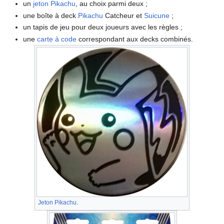
un
jeton
Pikachu
, au choix parmi deux
;
une boîte à deck
Pikachu
Catcheur et
Suicune
;
un tapis de jeu pour deux joueurs avec les règles
;
une
carte à code
correspondant aux decks combinés.
Jeton
Pikachu
.