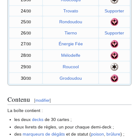
24
Trovato
Supporter
/30
25
Rondoudou
/30
26
Tierno
Supporter
/30
27
Énergie Fée
/30
28
Mélodelfe
/30
29
Roucool
/30
30
Grodoudou
/30
Contenu
[
modifier
]
La boîte contient
:
les deux
decks
de 30 cartes
;
deux livrets de règles, un pour chaque demi-deck
;
des
marqueurs de dégâts
et de statut (
poison
,
brûlure
)
;