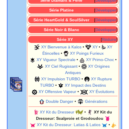
Série Diamant & Perle
Développer
Série Platine
Développer
Série HeartGold & SoulSilver
Développer
Série Noir & Blanc
Développer
Série XY
Réduire
XY Bienvenue à Kalos
•
XY
•
XY
Étincelles
•
XY Poings Furieux
XY Vigueur Spectrale
•
XY Primo-Choc
•
XY Ciel Rugissant
•
XY Origines
Antiques
XY Impulsion TURBO
•
XY Rupture
TURBO
•
XY Impact des Destins
XY Offensive Vapeur
•
XY Évolutions
Double Danger
•
Générations
XY Kit du Dresseur
•
XY Kit du
Dresseur: Scalproie et Grodoudou
XY Kit du Dresseur: Latias & Latios
•