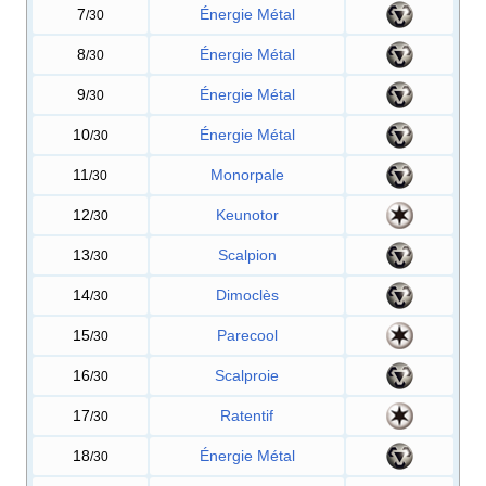
7
Énergie Métal
/30
8
Énergie Métal
/30
9
Énergie Métal
/30
10
Énergie Métal
/30
11
Monorpale
/30
12
Keunotor
/30
13
Scalpion
/30
14
Dimoclès
/30
15
Parecool
/30
16
Scalproie
/30
17
Ratentif
/30
18
Énergie Métal
/30