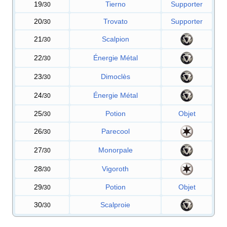
19
Tierno
Supporter
/30
20
Trovato
Supporter
/30
21
Scalpion
/30
22
Énergie Métal
/30
23
Dimoclès
/30
24
Énergie Métal
/30
25
Potion
Objet
/30
26
Parecool
/30
27
Monorpale
/30
28
Vigoroth
/30
29
Potion
Objet
/30
30
Scalproie
/30