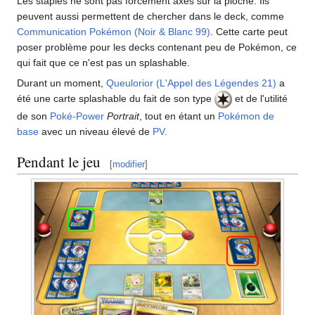
Les staples ne sont pas forcément axés sur la pioche. Ils
peuvent aussi permettent de chercher dans le deck, comme
Communication Pokémon (Noir & Blanc 99)
. Cette carte peut
poser problème pour les decks contenant peu de Pokémon, ce
qui fait que ce n'est pas un splashable.
Durant un moment,
Queulorior (L'Appel des Légendes 21)
a
été une carte splashable du fait de son type
et de l'utilité
de son
Poké-Power
Portrait
, tout en étant un
Pokémon de
base
avec un niveau élevé de
PV
.
Pendant le jeu
[
modifier
]