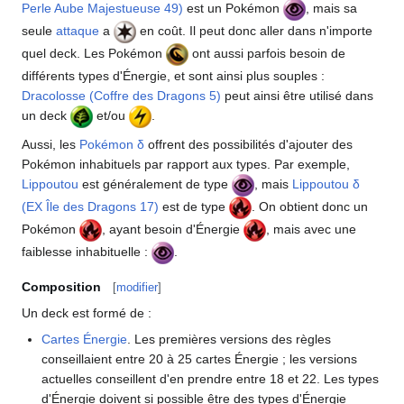
Perle Aube Majestueuse 49)
est un Pokémon
, mais sa
seule
attaque
a
en coût. Il peut donc aller dans n'importe
quel deck. Les Pokémon
ont aussi parfois besoin de
différents types d'Énergie, et sont ainsi plus souples
:
Dracolosse (Coffre des Dragons 5)
peut ainsi être utilisé dans
un deck
et/ou
.
Aussi, les
Pokémon δ
offrent des possibilités d'ajouter des
Pokémon inhabituels par rapport aux types. Par exemple,
Lippoutou
est généralement de type
, mais
Lippoutou δ
(EX Île des Dragons 17)
est de type
. On obtient donc un
Pokémon
, ayant besoin d'Énergie
, mais avec une
faiblesse inhabituelle
:
.
Composition
[
modifier
]
Un deck est formé de
:
Cartes Énergie
. Les premières versions des règles
conseillaient entre 20 à 25 cartes Énergie
; les versions
actuelles conseillent d'en prendre entre 18 et 22. Les types
d'Énergie doivent si possible être des types d'Énergie