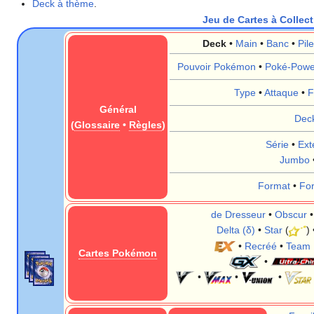
Deck à thème
.
Jeu de Cartes à Colle
Deck
•
Main
•
Banc
•
Pil
Pouvoir Pokémon
•
Poké-Powe
Type
•
Attaque
•
F
Général
Dec
(
Glossaire
•
Règles
)
Série
•
Ext
Jumbo
Format
•
Fo
de Dresseur
•
Obscur
Delta (δ)
•
Star
(
)
•
Recréé
•
Team 
Cartes Pokémon
•
•
•
•