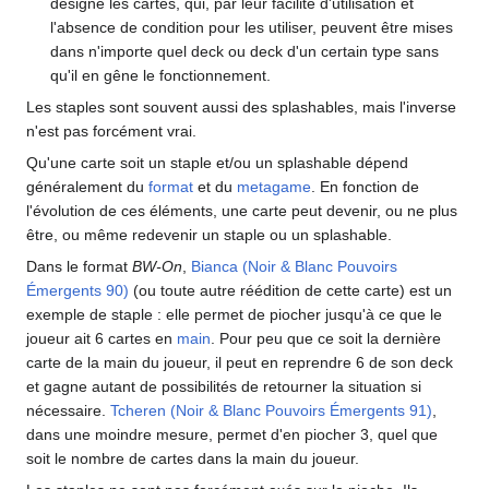
désigne les cartes, qui, par leur facilité d'utilisation et
l'absence de condition pour les utiliser, peuvent être mises
dans n'importe quel deck ou deck d'un certain type sans
qu'il en gêne le fonctionnement.
Les staples sont souvent aussi des splashables, mais l'inverse
n'est pas forcément vrai.
Qu'une carte soit un staple et/ou un splashable dépend
généralement du
format
et du
metagame
. En fonction de
l'évolution de ces éléments, une carte peut devenir, ou ne plus
être, ou même redevenir un staple ou un splashable.
Dans le format
BW-On
,
Bianca (Noir & Blanc Pouvoirs
Émergents 90)
(ou toute autre réédition de cette carte) est un
exemple de staple
: elle permet de piocher jusqu'à ce que le
joueur ait 6 cartes en
main
. Pour peu que ce soit la dernière
carte de la main du joueur, il peut en reprendre 6 de son deck
et gagne autant de possibilités de retourner la situation si
nécessaire.
Tcheren (Noir & Blanc Pouvoirs Émergents 91)
,
dans une moindre mesure, permet d'en piocher 3, quel que
soit le nombre de cartes dans la main du joueur.