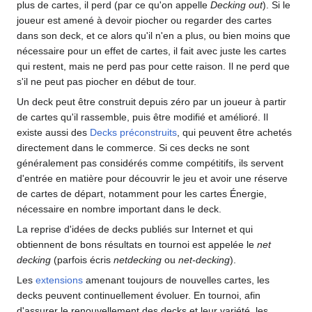
plus de cartes, il perd (par ce qu'on appelle
Decking out
). Si le
joueur est amené à devoir piocher ou regarder des cartes
dans son deck, et ce alors qu'il n'en a plus, ou bien moins que
nécessaire pour un effet de cartes, il fait avec juste les cartes
qui restent, mais ne perd pas pour cette raison. Il ne perd que
s'il ne peut pas piocher en début de tour.
Un deck peut être construit depuis zéro par un joueur à partir
de cartes qu'il rassemble, puis être modifié et amélioré. Il
existe aussi des
Decks préconstruits
, qui peuvent être achetés
directement dans le commerce. Si ces decks ne sont
généralement pas considérés comme compétitifs, ils servent
d'entrée en matière pour découvrir le jeu et avoir une réserve
de cartes de départ, notamment pour les cartes Énergie,
nécessaire en nombre important dans le deck.
La reprise d'idées de decks publiés sur Internet et qui
obtiennent de bons résultats en tournoi est appelée le
net
decking
(parfois écris
netdecking
ou
net-decking
).
Les
extensions
amenant toujours de nouvelles cartes, les
decks peuvent continuellement évoluer. En tournoi, afin
d'assurer le renouvellement des decks et leur variété, les