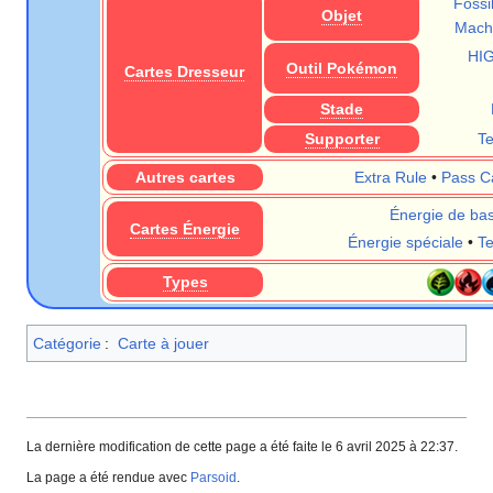
Fossi
Objet
Machi
HI
Outil Pokémon
Cartes Dresseur
Stade
Supporter
T
Autres cartes
Extra Rule
•
Pass C
Énergie de ba
Cartes Énergie
Énergie spéciale
•
T
Types
Catégorie
:
Carte à jouer
La dernière modification de cette page a été faite le 6 avril 2025 à 22:37.
La page a été rendue avec
Parsoid
.