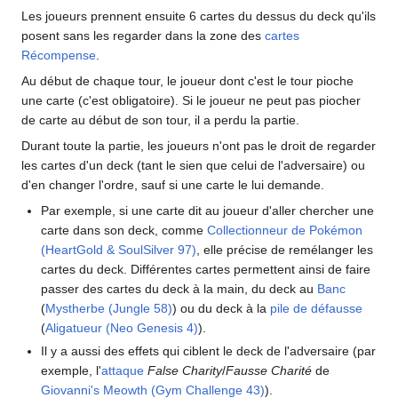
Les joueurs prennent ensuite 6 cartes du dessus du deck qu'ils
posent sans les regarder dans la zone des
cartes
Récompense
.
Au début de chaque tour, le joueur dont c'est le tour pioche
une carte (c'est obligatoire). Si le joueur ne peut pas piocher
de carte au début de son tour, il a perdu la partie.
Durant toute la partie, les joueurs n'ont pas le droit de regarder
les cartes d'un deck (tant le sien que celui de l'adversaire) ou
d'en changer l'ordre, sauf si une carte le lui demande.
Par exemple, si une carte dit au joueur d'aller chercher une
carte dans son deck, comme
Collectionneur de Pokémon
(HeartGold & SoulSilver 97)
, elle précise de remélanger les
cartes du deck. Différentes cartes permettent ainsi de faire
passer des cartes du deck à la main, du deck au
Banc
(
Mystherbe (Jungle 58)
) ou du deck à la
pile de défausse
(
Aligatueur (Neo Genesis 4)
).
Il y a aussi des effets qui ciblent le deck de l'adversaire (par
exemple, l'
attaque
False Charity
/
Fausse Charité
de
Giovanni's Meowth (Gym Challenge 43)
).