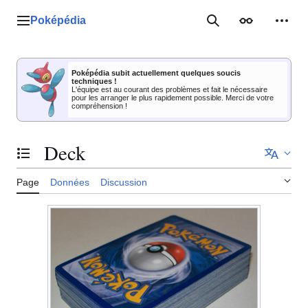
Aller
au
Poképédia
Menu principal
Rechercher
Apparence
Outil
contenu
Poképédia subit actuellement quelques soucis
techniques !
L'équipe est au courant des problèmes et fait le nécessaire
pour les arranger le plus rapidement possible. Merci de votre
compréhension !
Deck
Basculer la table des matières
Page
Données
Discussion