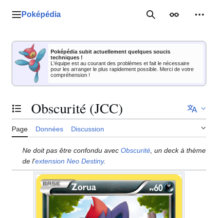
Aller
au
Poképédia
Menu principal
Rechercher
Apparence
Outil
contenu
Poképédia subit actuellement quelques soucis
techniques !
L'équipe est au courant des problèmes et fait le nécessaire
pour les arranger le plus rapidement possible. Merci de votre
compréhension !
Obscurité (JCC)
Basculer la table des matières
Page
Données
Discussion
Ne doit pas être confondu avec
Obscurité
, un deck à thème
de l'
extension
Neo Destiny
.