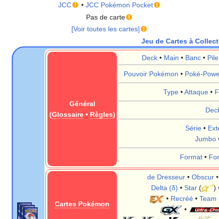
JCC
•
JCC Pokémon Pocket
Pas de carte
[Voir toutes les cartes]
Jeu de Cartes à Colle
Deck
•
Main
•
Banc
•
Pil
Pouvoir Pokémon
•
Poké-Powe
Type
•
Attaque
•
F
Général
Dec
(
Glossaire
•
Règles
)
Série
•
Ext
Jumbo
Format
•
Fo
de Dresseur
•
Obscur
Delta (δ)
•
Star
(
)
•
Recréé
•
Team 
Cartes Pokémon
•