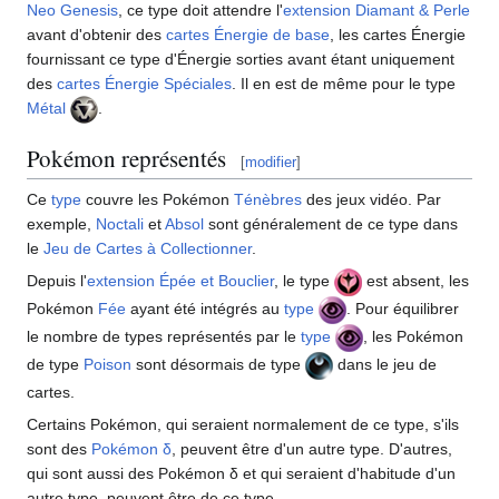
Neo Genesis
, ce type doit attendre l'
extension
Diamant & Perle
avant d'obtenir des
cartes Énergie de base
, les cartes Énergie
fournissant ce type d'Énergie sorties avant étant uniquement
des
cartes Énergie Spéciales
. Il en est de même pour le type
Métal
.
Pokémon représentés
[
modifier
]
Ce
type
couvre les Pokémon
Ténèbres
des jeux vidéo. Par
exemple,
Noctali
et
Absol
sont généralement de ce type dans
le
Jeu de Cartes à Collectionner
.
Depuis l'
extension
Épée et Bouclier
, le type
est absent, les
Pokémon
Fée
ayant été intégrés au
type
. Pour équilibrer
le nombre de types représentés par le
type
, les Pokémon
de type
Poison
sont désormais de type
dans le jeu de
cartes.
Certains Pokémon, qui seraient normalement de ce type, s'ils
sont des
Pokémon δ
, peuvent être d'un autre type. D'autres,
qui sont aussi des Pokémon δ et qui seraient d'habitude d'un
autre type, peuvent être de ce type.