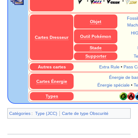
•
•
•
Fossi
Objet
Machi
HI
Outil Pokémon
Cartes Dresseur
Stade
Supporter
T
Autres cartes
Extra Rule
•
Pass C
Énergie de ba
Cartes Énergie
Énergie spéciale
•
T
Types
Catégories
:
Type (JCC)
Carte de type Obscurité