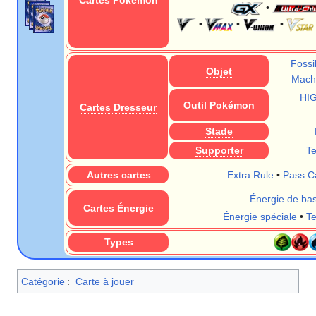
Cartes Pokémon
•
•
•
•
Fossi
Objet
Machi
HI
Outil Pokémon
Cartes Dresseur
Stade
Supporter
T
Autres cartes
Extra Rule
•
Pass C
Énergie de ba
Cartes Énergie
Énergie spéciale
•
T
Types
Catégorie
:
Carte à jouer