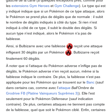
gauche de la carte (à quelques exceptions près, comme pour
les
extensions
Gym Heroes
et
Gym Challenge
). Le type qui est
y indiqué indique que si un Pokémon de ce type attaque, alors
le Pokémon se prend plus de dégâts que de normale
: il subit
le nombre de dégâts indiqués à côté du type. Si rien n'est
indiqué à côté de ce type, il subit le double des dégâts. Si
aucun type n'est indiqué, alors le Pokémon n'a pas de
faiblesse.
Ainsi, si Bulbizarre avec une faiblesse
reçoit une attaque
infligeant 30 dégâts par un Pokémon
, Bulbizarre reçoit
finalement 60 dégâts.
À noter que si l'attaque du Pokémon adverse n'inflige pas de
dégâts, le Pokémon adverse n'en reçoit aucun, même si la
faiblesse indique le contraire. De plus, la faiblesse n'est pas
appliquée pour les Pokémon qui se trouvent sur le
Banc
(sauf
dans certains cas, comme avec l'
attaque
Ball'Ombre
de
Grodrive FB (Platine Vainqueurs Suprêmes 3)
). Elle l'est
seulement pour le Pokémon Défenseur (sauf indication
contraire). De plus, certaines attaques ne tiennent pas compte
de la faiblesse, quel que soit le Pokémon ciblé. Enfin, certaines