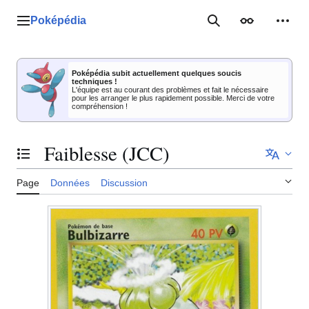
Aller
au
Poképédia
Menu principal
Rechercher
Apparence
Outil
contenu
Poképédia subit actuellement quelques soucis
techniques !
L'équipe est au courant des problèmes et fait le nécessaire
pour les arranger le plus rapidement possible. Merci de votre
compréhension !
Faiblesse (JCC)
Basculer la table des matières
Page
Données
Discussion