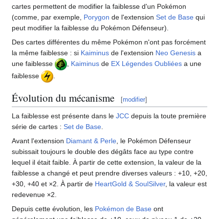
cartes permettent de modifier la faiblesse d'un Pokémon
(comme, par exemple,
Porygon
de l'extension
Set de Base
qui
peut modifier la faiblesse du Pokémon Défenseur).
Des cartes différentes du même Pokémon n'ont pas forcément
la même faiblesse
: si
Kaiminus
de l'extension
Neo Genesis
a
une faiblesse
,
Kaiminus
de
EX Légendes Oubliées
a une
faiblesse
.
Évolution du mécanisme
[
modifier
]
La faiblesse est présente dans le
JCC
depuis la toute première
série de cartes
:
Set de Base
.
Avant l'extension
Diamant & Perle
, le Pokémon Défenseur
subissait toujours le double des dégâts face au type contre
lequel il était faible. À partir de cette extension, la valeur de la
faiblesse a changé et peut prendre diverses valeurs
: +10, +20,
+30, +40 et ×2. À partir de
HeartGold & SoulSilver
, la valeur est
redevenue ×2.
Depuis cette évolution, les
Pokémon de Base
ont