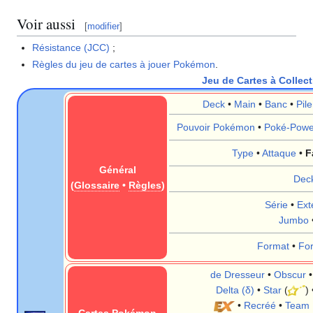
Voir aussi
[
modifier
]
Résistance (JCC)
;
Règles du jeu de cartes à jouer Pokémon
.
Jeu de Cartes à Colle
Deck
•
Main
•
Banc
•
Pil
Pouvoir Pokémon
•
Poké-Powe
Type
•
Attaque
•
F
Général
Dec
(
Glossaire
•
Règles
)
Série
•
Ext
Jumbo
Format
•
Fo
de Dresseur
•
Obscur
Delta (δ)
•
Star
(
)
•
Recréé
•
Team 