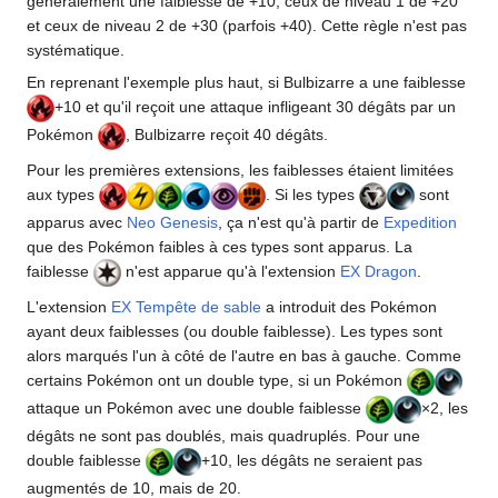
généralement une faiblesse de +10, ceux de niveau 1 de +20
et ceux de niveau 2 de +30 (parfois +40). Cette règle n'est pas
systématique.
En reprenant l'exemple plus haut, si Bulbizarre a une faiblesse
+10 et qu'il reçoit une attaque infligeant 30 dégâts par un
Pokémon
, Bulbizarre reçoit 40 dégâts.
Pour les premières extensions, les faiblesses étaient limitées
aux types
. Si les types
sont
apparus avec
Neo Genesis
, ça n'est qu'à partir de
Expedition
que des Pokémon faibles à ces types sont apparus. La
faiblesse
n'est apparue qu'à l'extension
EX Dragon
.
L'extension
EX Tempête de sable
a introduit des Pokémon
ayant deux faiblesses (ou double faiblesse). Les types sont
alors marqués l'un à côté de l'autre en bas à gauche. Comme
certains Pokémon ont un double type, si un Pokémon
attaque un Pokémon avec une double faiblesse
×2, les
dégâts ne sont pas doublés, mais quadruplés. Pour une
double faiblesse
+10, les dégâts ne seraient pas
augmentés de 10, mais de 20.