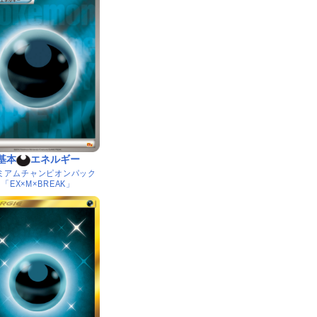
基本
エネルギー
ミアムチャンピオンパック
「EX×M×BREAK」