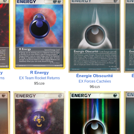
gy
R Energy
Énergie Obscurité
É
rns
EX Team Rocket Returns
EX Forces Cachées
95
/109
96
/115