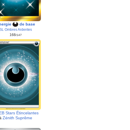
nergie
de base
SL Ombres Ardentes
168
/147
EB Stars Étincelantes
à
Zénith Suprême