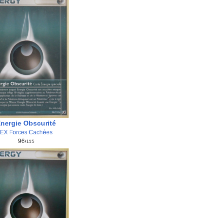
nergie Obscurité
EX Forces Cachées
96
/115