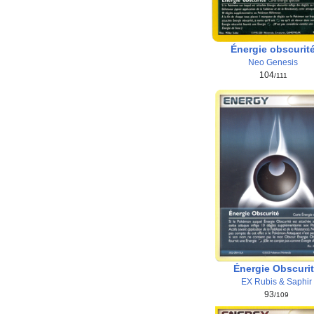
Énergie obscurit
Neo Genesis
104
/111
Énergie Obscuri
EX Rubis & Saphir
93
/109