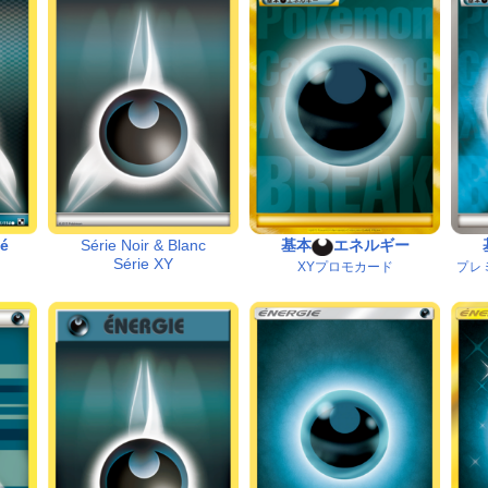
té
Série Noir & Blanc
基本
エネルギー
Série XY
XYプロモカード
プレ