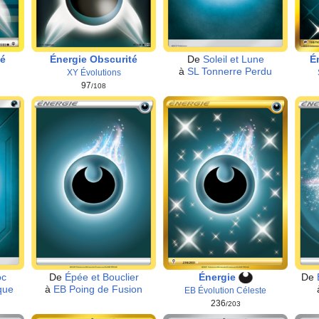
té
Énergie Obscurité
De
Soleil et Lune
É
à
SL Tonnerre Perdu
XY Évolutions
97
/108
oc
De
Épée et Bouclier
Énergie
De
que
à
EB Poing de Fusion
EB Évolution Céleste
236
/203