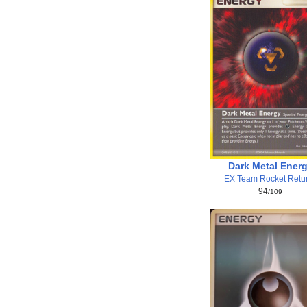
Dark Metal Ener
EX Team Rocket Retu
94
/109