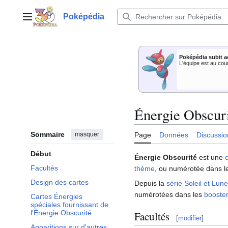
Aller
au
Poképédia
Menu principal
contenu
Poképédia subit a
L'équipe est au cou
Énergie Obscur
Sommaire
masquer
Page
Données
Discussio
Début
Énergie Obscurité
est une
Facultés
thème
, ou numérotée dans 
Design des cartes
Depuis la
série Soleil et Lune
numérotées dans les
booste
Cartes Énergies
spéciales fournissant de
l'Énergie Obscurité
Facultés
[
modifier
]
Apparitions sur d'autres