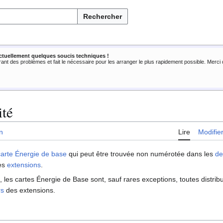
Rechercher
ctuellement quelques soucis techniques !
rant des problèmes et fait le nécessaire pour les arranger le plus rapidement possible. Merc
ité
n
Lire
Modifie
carte Énergie de base
qui peut être trouvée non numérotée dans les
de
les
extensions
.
, les cartes Énergie de Base sont, sauf rares exceptions, toutes distri
rs
des extensions.