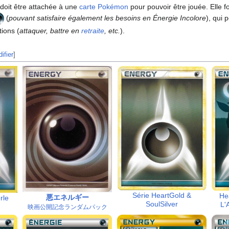
doit être attachée à une
carte Pokémon
pour pouvoir être jouée. Elle fo
(
pouvant satisfaire également les besoins en Énergie Incolore
), qui 
ions (
attaquer, battre en
retraite
, etc.
).
ifier
]
Série HeartGold &
He
悪エネルギー
rle
SoulSilver
L'
映画公開記念ランダムパック