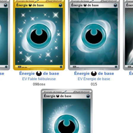
se
Énergie
de base
Énergie
de base
É
e
EV Fable Nébuleuse
EV Énergie de base
098
015
/064