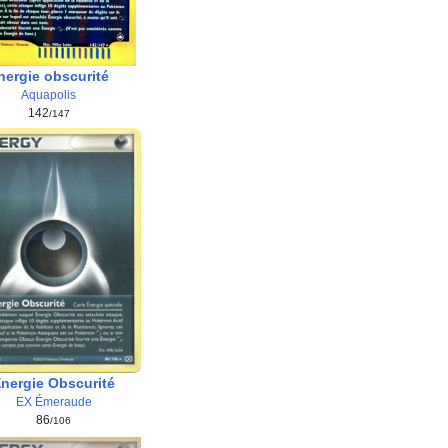
nergie obscurité
Aquapolis
142
/147
nergie Obscurité
EX Émeraude
86
/106