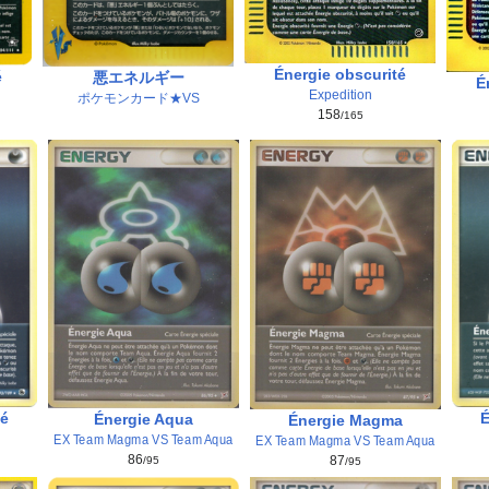
Énergie obscurité
é
悪エネルギー
É
Expedition
ポケモンカード★VS
158
/165
É
té
Énergie Aqua
Énergie Magma
EX Team Magma VS Team Aqua
EX Team Magma VS Team Aqua
86
87
/95
/95