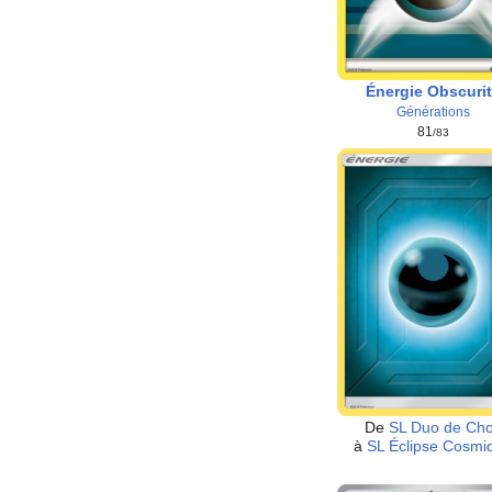
Énergie Obscuri
Générations
81
/83
De
SL Duo de Ch
à
SL Éclipse Cosmi