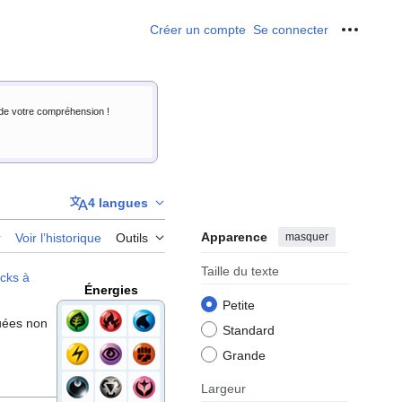
Créer un compte
Se connecter
Outils p
i de votre compréhension !
4 langues
Apparence
masquer
r
Voir l’historique
Outils
Taille du texte
cks à
Énergies
Petite
buées non
Standard
Grande
Largeur