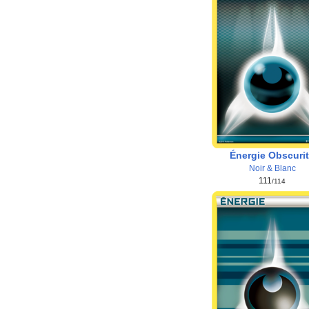
Énergie Obscuri
Noir & Blanc
111
/114