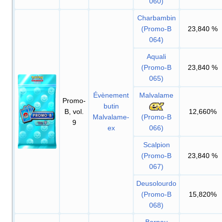
060)
Charbambin
(Promo-B
23,840
%
064)
Aquali
(Promo-B
23,840
%
065)
Évènement
Malvalame
Promo-
butin
B, vol.
12,660%
Malvalame-
(Promo-B
9
ex
066)
Scalpion
(Promo-B
23,840
%
067)
Deusolourdo
(Promo-B
15,820%
068)