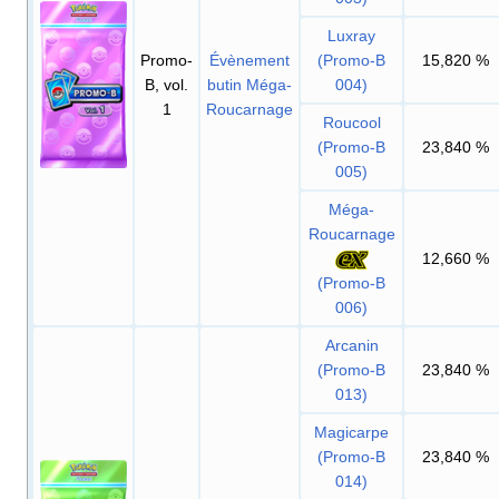
Luxray
Promo-
Évènement
(Promo-B
15,820
%
B, vol.
butin Méga-
004)
1
Roucarnage
Roucool
(Promo-B
23,840
%
005)
Méga-
Roucarnage
12,660
%
(Promo-B
006)
Arcanin
(Promo-B
23,840
%
013)
Magicarpe
(Promo-B
23,840
%
014)