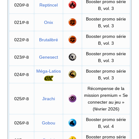
Booster promo série
020
Reptincel
/P-B
B, vol. 3
Booster promo série
021
Onix
/P-B
B, vol. 3
Booster promo série
022
Brutalibré
/P-B
B, vol. 3
Booster promo série
023
Genesect
/P-B
B, vol. 3
Méga-Latios
Booster promo série
024
/P-B
B, vol. 3
Récompense de la
mission premium «
Se
025
Jirachi
/P-B
connecter au jeu
»
(février 2026)
Booster promo série
026
Gobou
/P-B
B, vol. 4
Booster promo série