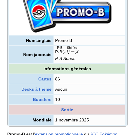
Nom anglais
Promo-B
P-B Shirīzu
P-Bシリーズ
Nom japonais
P-B Series
Informations générales
Cartes
86
Decks à thème
Aucun
Boosters
10
Sortie
Mondiale
1 novembre 2025
Promo-B
est l'
extension
promotionnelle
du
JCC Pokémon