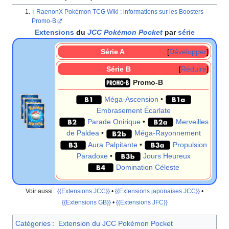
RaenonX Pokémon TCG Wiki
: informations sur les Boosters
Promo-B
Extensions
du
JCC Pokémon Pocket
par
série
Série A
Développer
Série B
Réduire
Promo-B
Méga-Ascension
•
Embrasement Écarlate
Parade Onirique
•
Merveilles
de Paldea
•
Méga-Rayonnement
Aura Palpitante
•
Propulsion
Paradoxe
•
Jours Heureux
Domination Céleste
Voir aussi
:
{{Extensions JCC}}
•
{{Extensions japonaises JCC}}
•
{{Extensions GB}}
•
{{Extensions JFC}}
Catégories
:
Extension du JCC Pokémon Pocket