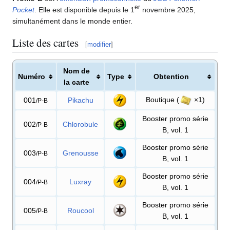
er
Pocket
. Elle est disponible depuis le 1
novembre 2025,
simultanément dans le monde entier.
Liste des cartes
[
modifier
]
Nom de
Numéro
Type
Obtention
la carte
Boutique (
×1)
001
Pikachu
/P-B
Booster promo série
002
Chlorobule
/P-B
B, vol. 1
Booster promo série
003
Grenousse
/P-B
B, vol. 1
Booster promo série
004
Luxray
/P-B
B, vol. 1
Booster promo série
005
Roucool
/P-B
B, vol. 1