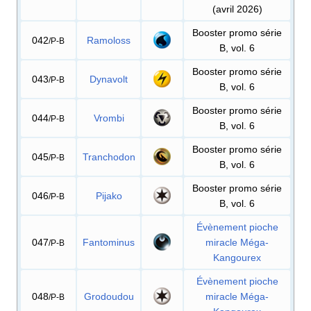
(avril 2026)
Booster promo série
042
Ramoloss
/P-B
B, vol. 6
Booster promo série
043
Dynavolt
/P-B
B, vol. 6
Booster promo série
044
Vrombi
/P-B
B, vol. 6
Booster promo série
045
Tranchodon
/P-B
B, vol. 6
Booster promo série
046
Pijako
/P-B
B, vol. 6
Évènement pioche
047
Fantominus
miracle Méga-
/P-B
Kangourex
Évènement pioche
048
Grodoudou
miracle Méga-
/P-B