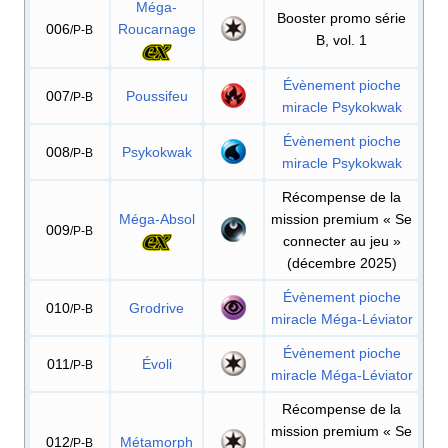
Méga-
Booster promo série
006
Roucarnage
/P-B
B, vol. 1
Évènement pioche
007
Poussifeu
/P-B
miracle Psykokwak
Évènement pioche
008
Psykokwak
/P-B
miracle Psykokwak
Récompense de la
Méga-Absol
mission premium «
Se
009
/P-B
connecter au jeu
»
(décembre 2025)
Évènement pioche
010
Grodrive
/P-B
miracle Méga-Léviator
Évènement pioche
011
Évoli
/P-B
miracle Méga-Léviator
Récompense de la
mission premium «
Se
012
Métamorph
/P-B