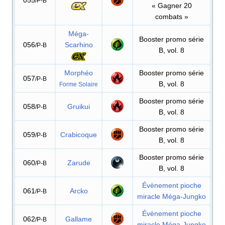
/P-B
«
Gagner 20
combats
»
Méga-
Booster promo série
056
Scarhino
/P-B
B, vol. 8
Morphéo
Booster promo série
057
/P-B
B, vol. 8
Forme Solaire
Booster promo série
058
Gruikui
/P-B
B, vol. 8
Booster promo série
059
Crabicoque
/P-B
B, vol. 8
Booster promo série
060
Zarude
/P-B
B, vol. 8
Évènement pioche
061
Arcko
/P-B
miracle Méga-Jungko
Évènement pioche
062
Gallame
/P-B
miracle Méga-Jungko