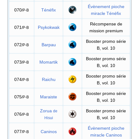
Évènement pioche
070
Ténéfix
/P-B
miracle Ténéfix
Récompense de
071
Psykokwak
/P-B
mission premium
Booster promo série
072
Barpau
/P-B
B, vol. 10
Booster promo série
073
Momartik
/P-B
B, vol. 10
Booster promo série
074
Raichu
/P-B
B, vol. 10
Booster promo série
075
Maraiste
/P-B
B, vol. 10
Zorua
Booster promo série
de
076
/P-B
B, vol. 10
Hisui
Évènement pioche
077
Caninos
/P-B
miracle Caninos