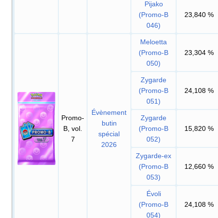
Pijako
(Promo-B
23,840
%
046)
Meloetta
(Promo-B
23,304
%
050)
Zygarde
(Promo-B
24,108
%
051)
Évènement
Promo-
Zygarde
butin
B, vol.
(Promo-B
15,820
%
spécial
7
052)
2026
Zygarde-ex
(Promo-B
12,660
%
053)
Évoli
(Promo-B
24,108
%
054)