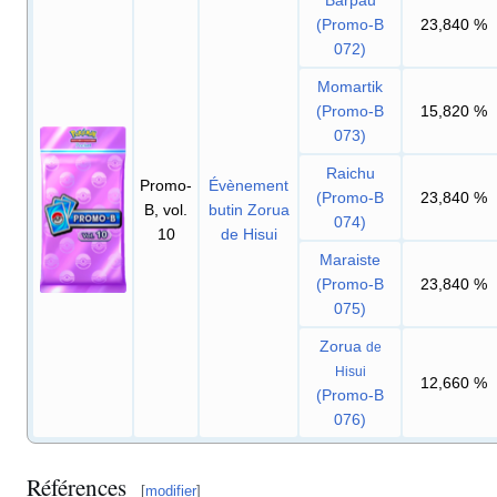
Barpau
(Promo-B
23,840
%
072)
Momartik
(Promo-B
15,820
%
073)
Raichu
Promo-
Évènement
(Promo-B
23,840
%
B, vol.
butin Zorua
074)
10
de Hisui
Maraiste
(Promo-B
23,840
%
075)
Zorua
de
Hisui
12,660
%
(Promo-B
076)
Références
[
modifier
]