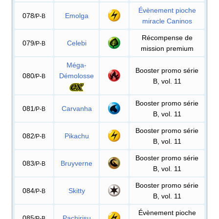
Évènement pioche
078
Emolga
/P-B
miracle Caninos
Récompense de
079
Celebi
/P-B
mission premium
Méga-
Booster promo série
080
Démolosse
/P-B
B, vol. 11
Booster promo série
081
Carvanha
/P-B
B, vol. 11
Booster promo série
082
Pikachu
/P-B
B, vol. 11
Booster promo série
083
Bruyverne
/P-B
B, vol. 11
Booster promo série
084
Skitty
/P-B
B, vol. 11
Évènement pioche
085
Pachirisu
/P-B