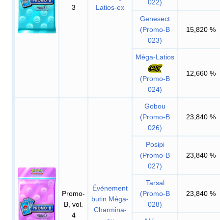
022)
3
Latios-ex
Genesect
(Promo-B
15,820
%
023)
Méga-Latios
12,660
%
(Promo-B
024)
Gobou
(Promo-B
23,840
%
026)
Posipi
(Promo-B
23,840
%
027)
Tarsal
Évènement
Promo-
(Promo-B
23,840
%
butin Méga-
B, vol.
028)
Charmina-
4