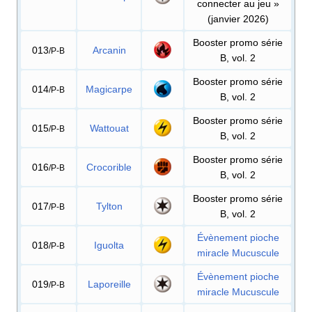
connecter au jeu
»
(janvier 2026)
Booster promo série
013
Arcanin
/P-B
B, vol. 2
Booster promo série
014
Magicarpe
/P-B
B, vol. 2
Booster promo série
015
Wattouat
/P-B
B, vol. 2
Booster promo série
016
Crocorible
/P-B
B, vol. 2
Booster promo série
017
Tylton
/P-B
B, vol. 2
Évènement pioche
018
Iguolta
/P-B
miracle Mucuscule
Évènement pioche
019
Laporeille
/P-B
miracle Mucuscule