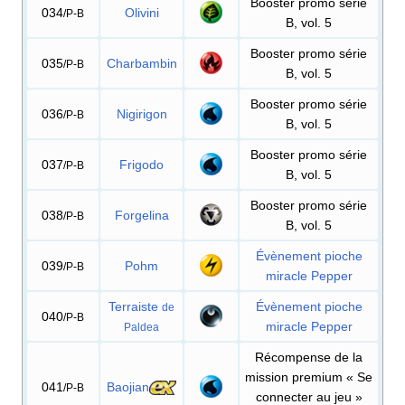
Booster promo série
034
Olivini
/P-B
B, vol. 5
Booster promo série
035
Charbambin
/P-B
B, vol. 5
Booster promo série
036
Nigirigon
/P-B
B, vol. 5
Booster promo série
037
Frigodo
/P-B
B, vol. 5
Booster promo série
038
Forgelina
/P-B
B, vol. 5
Évènement pioche
039
Pohm
/P-B
miracle Pepper
Terraiste
Évènement pioche
de
040
/P-B
miracle Pepper
Paldea
Récompense de la
mission premium «
Se
041
Baojian
/P-B
connecter au jeu
»