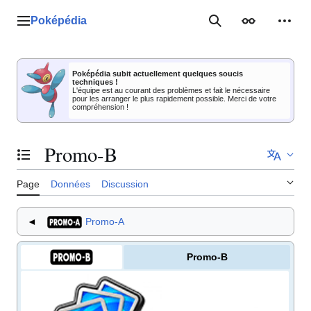
Aller
au
Poképédia
Menu principal
Rechercher
Apparence
Outil
contenu
Poképédia subit actuellement quelques soucis
techniques !
L'équipe est au courant des problèmes et fait le nécessaire
pour les arranger le plus rapidement possible. Merci de votre
compréhension !
Promo-B
Basculer la table des matières
Page
Données
Discussion
◄
Promo-A
Promo-B