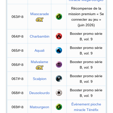
Récompense de la
Miascarade
mission premium «
Se
063
/P-B
connecter au jeu
»
(juin 2026)
Booster promo série
064
Charbambin
/P-B
B, vol. 9
Booster promo série
065
Aquali
/P-B
B, vol. 9
Malvalame
Booster promo série
066
/P-B
B, vol. 9
Booster promo série
067
Scalpion
/P-B
B, vol. 9
Booster promo série
068
Deusolourdo
/P-B
B, vol. 9
Évènement pioche
069
Matourgeon
/P-B
miracle Ténéfix