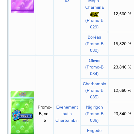
ex
Méga-
Charmina
12,660
%
(Promo-B
029)
Boréas
(Promo-B
15,820
%
030)
Olivini
(Promo-B
23,840
%
034)
Charbambin
(Promo-B
12,660
%
035)
Promo-
Évènement
Nigirigon
B, vol.
butin
(Promo-B
23,840
%
5
Charbambin
036)
Frigodo