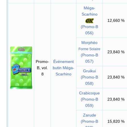
Méga-
Scarhino
12,660
%
(Promo-B
056)
Morphéo
Forme Solaire
23,840
%
(Promo-B
057)
Promo-
Évènement
B, vol.
butin Méga-
Gruikui
8
Scarhino
(Promo-B
23,840
%
058)
Crabicoque
(Promo-B
23,840
%
059)
Zarude
(Promo-B
15,820
%