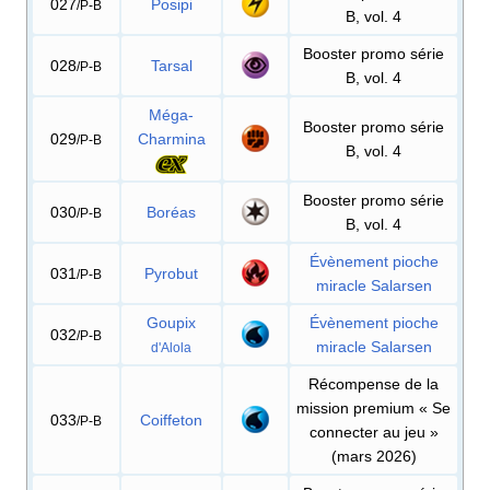
027
Posipi
/P-B
B, vol. 4
Booster promo série
028
Tarsal
/P-B
B, vol. 4
Méga-
Booster promo série
029
Charmina
/P-B
B, vol. 4
Booster promo série
030
Boréas
/P-B
B, vol. 4
Évènement pioche
031
Pyrobut
/P-B
miracle Salarsen
Goupix
Évènement pioche
032
/P-B
miracle Salarsen
d'Alola
Récompense de la
mission premium «
Se
033
Coiffeton
/P-B
connecter au jeu
»
(mars 2026)