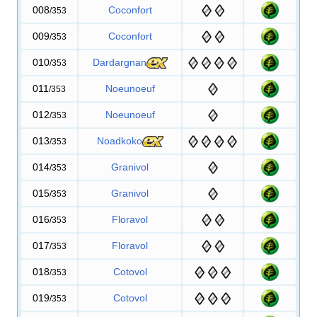
008
Coconfort
/353
009
Coconfort
/353
010
Dardargnan
/353
011
Noeunoeuf
/353
012
Noeunoeuf
/353
013
Noadkoko
/353
014
Granivol
/353
015
Granivol
/353
016
Floravol
/353
017
Floravol
/353
018
Cotovol
/353
019
Cotovol
/353