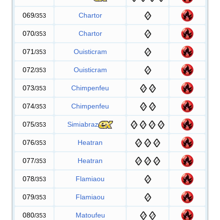
069
Chartor
/353
070
Chartor
/353
071
Ouisticram
/353
072
Ouisticram
/353
073
Chimpenfeu
/353
074
Chimpenfeu
/353
075
Simiabraz
/353
076
Heatran
/353
077
Heatran
/353
078
Flamiaou
/353
079
Flamiaou
/353
080
Matoufeu
/353