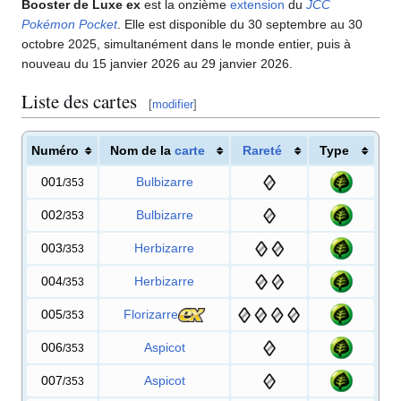
Booster de Luxe ex
est la onzième
extension
du
JCC
Pokémon Pocket
. Elle est disponible du 30 septembre au 30
octobre 2025, simultanément dans le monde entier, puis à
nouveau du 15 janvier 2026 au 29 janvier 2026.
Liste des cartes
[
modifier
]
Numéro
Nom de la
carte
Rareté
Type
001
Bulbizarre
/353
002
Bulbizarre
/353
003
Herbizarre
/353
004
Herbizarre
/353
005
Florizarre
/353
006
Aspicot
/353
007
Aspicot
/353