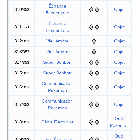
Échange
310
Objet
/353
Élémentaire
Échange
311
Objet
/353
Élémentaire
312
Vieil Ambre
Objet
/353
313
Vieil Ambre
Objet
/353
314
Super Bonbon
Objet
/353
315
Super Bonbon
Objet
/353
Communication
316
Objet
/353
Pokémon
Communication
317
Objet
/353
Pokémon
Outil
318
Câble Électrique
/353
Pokémon
Outil
319
Câble Électrique
/353