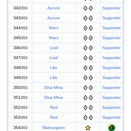
342
Aurore
Supporter
/353
343
Aurore
Supporter
/353
344
Mars
Supporter
/353
345
Mars
Supporter
/353
346
Leaf
Supporter
/353
347
Leaf
Supporter
/353
348
Lilie
Supporter
/353
349
Lilie
Supporter
/353
350
Elsa-Mina
Supporter
/353
351
Elsa-Mina
Supporter
/353
352
Red
Supporter
/353
353
Red
Supporter
/353
354
Matourgeon
/353