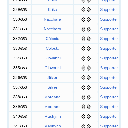
329
Erika
Supporter
/353
330
Nacchara
Supporter
/353
331
Nacchara
Supporter
/353
332
Célesta
Supporter
/353
333
Célesta
Supporter
/353
334
Giovanni
Supporter
/353
335
Giovanni
Supporter
/353
336
Silver
Supporter
/353
337
Silver
Supporter
/353
338
Morgane
Supporter
/353
339
Morgane
Supporter
/353
340
Mashynn
Supporter
/353
341
Mashynn
Supporter
/353