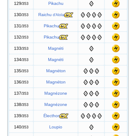
129
Pikachu
/353
130
Raichu
/353
d'Alola
131
Pikachu
/353
132
Pikachu
/353
133
Magnéti
/353
134
Magnéti
/353
135
Magnéton
/353
136
Magnéton
/353
137
Magnézone
/353
138
Magnézone
/353
139
Électhor
/353
140
Loupio
/353