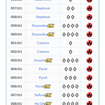
057
Reptincel
/353
058
Reptincel
/353
059
Dracaufeu
/353
060
Dracaufeu
/353
061
Caninos
/353
062
Caninos
/353
063
Arcanin
/353
064
Pyroli
/353
065
Pyroli
/353
066
Pyroli
/353
067
Sulfura
/353
068
Ho-Oh
/353