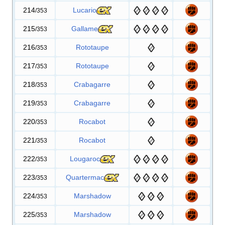
214
Lucario
/353
215
Gallame
/353
216
Rototaupe
/353
217
Rototaupe
/353
218
Crabagarre
/353
219
Crabagarre
/353
220
Rocabot
/353
221
Rocabot
/353
222
Lougaroc
/353
223
Quartermac
/353
224
Marshadow
/353
225
Marshadow
/353