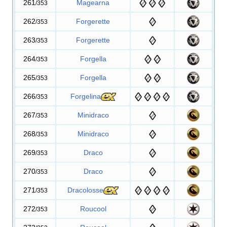
261
Magearna
/353
262
Forgerette
/353
263
Forgerette
/353
264
Forgella
/353
265
Forgella
/353
266
Forgelina
/353
267
Minidraco
/353
268
Minidraco
/353
269
Draco
/353
270
Draco
/353
271
Dracolosse
/353
272
Roucool
/353