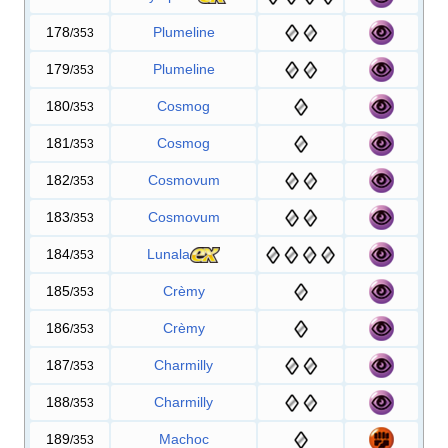
178
Plumeline
/353
179
Plumeline
/353
180
Cosmog
/353
181
Cosmog
/353
182
Cosmovum
/353
183
Cosmovum
/353
184
Lunala
/353
185
Crèmy
/353
186
Crèmy
/353
187
Charmilly
/353
188
Charmilly
/353
189
Machoc
/353