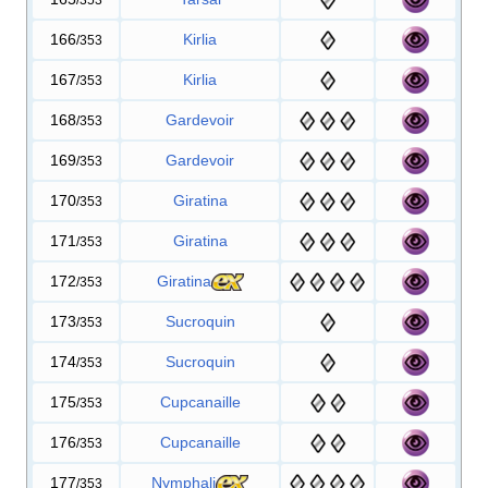
166
Kirlia
/353
167
Kirlia
/353
168
Gardevoir
/353
169
Gardevoir
/353
170
Giratina
/353
171
Giratina
/353
172
Giratina
/353
173
Sucroquin
/353
174
Sucroquin
/353
175
Cupcanaille
/353
176
Cupcanaille
/353
177
Nymphali
/353