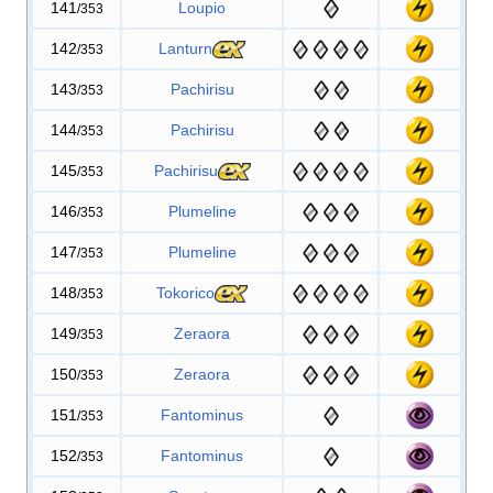
141
Loupio
/353
142
Lanturn
/353
143
Pachirisu
/353
144
Pachirisu
/353
145
Pachirisu
/353
146
Plumeline
/353
147
Plumeline
/353
148
Tokorico
/353
149
Zeraora
/353
150
Zeraora
/353
151
Fantominus
/353
152
Fantominus
/353