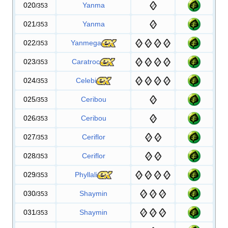
020
Yanma
/353
021
Yanma
/353
022
Yanmega
/353
023
Caratroc
/353
024
Celebi
/353
025
Ceribou
/353
026
Ceribou
/353
027
Ceriflor
/353
028
Ceriflor
/353
029
Phyllali
/353
030
Shaymin
/353
031
Shaymin
/353