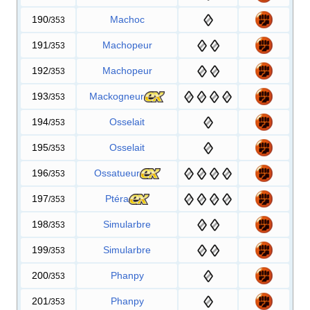
190
Machoc
/353
191
Machopeur
/353
192
Machopeur
/353
193
Mackogneur
/353
194
Osselait
/353
195
Osselait
/353
196
Ossatueur
/353
197
Ptéra
/353
198
Simularbre
/353
199
Simularbre
/353
200
Phanpy
/353
201
Phanpy
/353