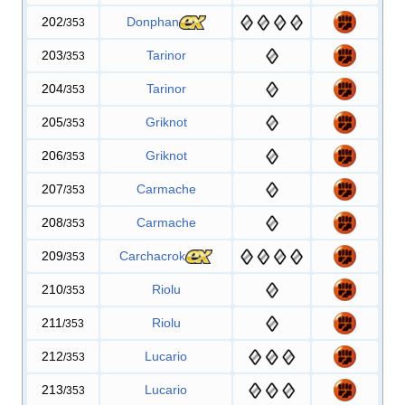
202
Donphan
/353
203
Tarinor
/353
204
Tarinor
/353
205
Griknot
/353
206
Griknot
/353
207
Carmache
/353
208
Carmache
/353
209
Carchacrok
/353
210
Riolu
/353
211
Riolu
/353
212
Lucario
/353
213
Lucario
/353