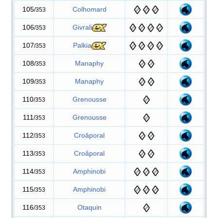
105
Colhomard
/353
106
Givrali
/353
107
Palkia
/353
108
Manaphy
/353
109
Manaphy
/353
110
Grenousse
/353
111
Grenousse
/353
112
Croâporal
/353
113
Croâporal
/353
114
Amphinobi
/353
115
Amphinobi
/353
116
Otaquin
/353