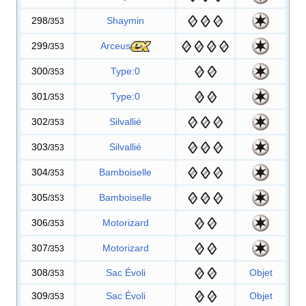
298
Shaymin
/353
299
Arceus
/353
300
Type:0
/353
301
Type:0
/353
302
Silvallié
/353
303
Silvallié
/353
304
Bamboiselle
/353
305
Bamboiselle
/353
306
Motorizard
/353
307
Motorizard
/353
308
Sac Évoli
Objet
/353
309
Sac Évoli
Objet
/353