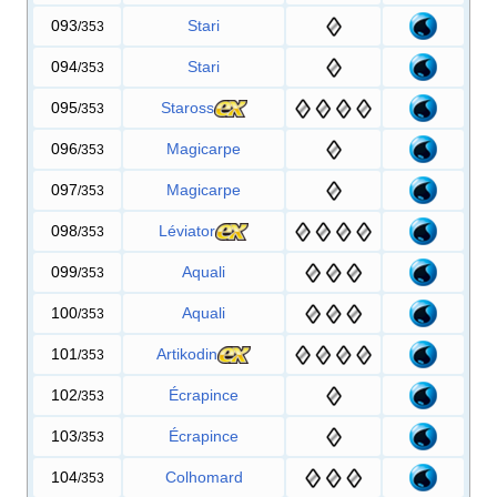
093
Stari
/353
094
Stari
/353
095
Staross
/353
096
Magicarpe
/353
097
Magicarpe
/353
098
Léviator
/353
099
Aquali
/353
100
Aquali
/353
101
Artikodin
/353
102
Écrapince
/353
103
Écrapince
/353
104
Colhomard
/353