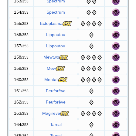
153
Spectrum
/353
154
Spectrum
/353
155
Ectoplasma
/353
156
Lippoutou
/353
157
Lippoutou
/353
158
Mewtwo
/353
159
Mew
/353
160
Mentali
/353
161
Feuforêve
/353
162
Feuforêve
/353
163
Magirêve
/353
164
Tarsal
/353
165
Tarsal
/353