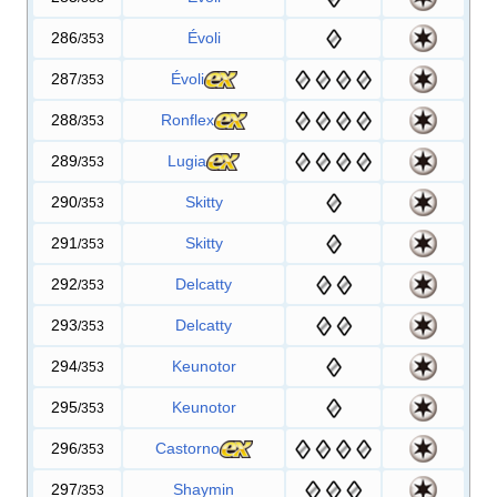
286
Évoli
/353
287
Évoli
/353
288
Ronflex
/353
289
Lugia
/353
290
Skitty
/353
291
Skitty
/353
292
Delcatty
/353
293
Delcatty
/353
294
Keunotor
/353
295
Keunotor
/353
296
Castorno
/353
297
Shaymin
/353