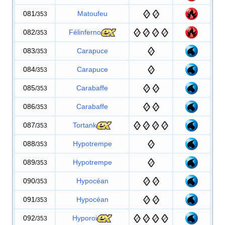
081
Matoufeu
/353
082
Félinferno
/353
083
Carapuce
/353
084
Carapuce
/353
085
Carabaffe
/353
086
Carabaffe
/353
087
Tortank
/353
088
Hypotrempe
/353
089
Hypotrempe
/353
090
Hypocéan
/353
091
Hypocéan
/353
092
Hyporoi
/353