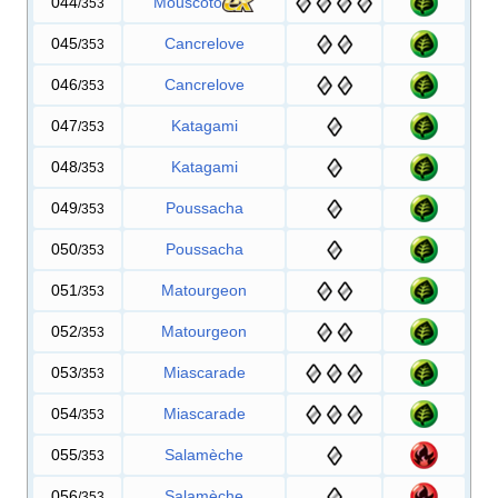
044
Mouscoto
/353
045
Cancrelove
/353
046
Cancrelove
/353
047
Katagami
/353
048
Katagami
/353
049
Poussacha
/353
050
Poussacha
/353
051
Matourgeon
/353
052
Matourgeon
/353
053
Miascarade
/353
054
Miascarade
/353
055
Salamèche
/353
056
Salamèche
/353