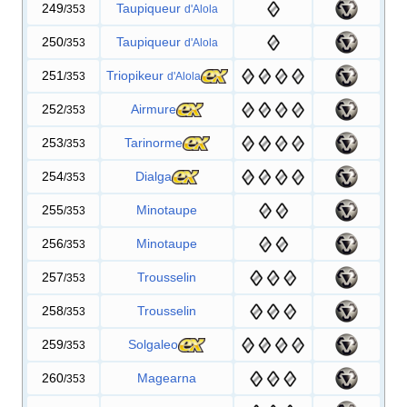
249
Taupiqueur
/353
d'Alola
250
Taupiqueur
/353
d'Alola
251
Triopikeur
/353
d'Alola
252
Airmure
/353
253
Tarinorme
/353
254
Dialga
/353
255
Minotaupe
/353
256
Minotaupe
/353
257
Trousselin
/353
258
Trousselin
/353
259
Solgaleo
/353
260
Magearna
/353