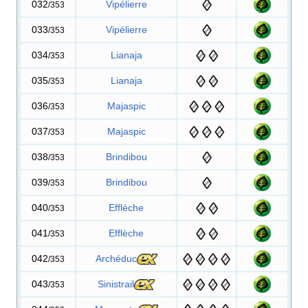
032
Vipélierre
/353
033
Vipélierre
/353
034
Lianaja
/353
035
Lianaja
/353
036
Majaspic
/353
037
Majaspic
/353
038
Brindibou
/353
039
Brindibou
/353
040
Efflèche
/353
041
Efflèche
/353
042
Archéduc
/353
043
Sinistrail
/353