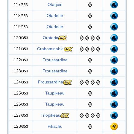
117
Otaquin
/353
118
Otarlette
/353
119
Otarlette
/353
120
Oratoria
/353
121
Crabominable
/353
122
Froussardine
/353
123
Froussardine
/353
124
Froussardine
/353
125
Taupikeau
/353
126
Taupikeau
/353
127
Triopikeau
/353
128
Pikachu
/353