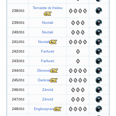
Terraiste
de Paldea
238
/353
239
Noctali
/353
240
Noctali
/353
241
Noctali
/353
242
Farfuret
/353
243
Farfuret
/353
244
Dimoret
/353
245
Darkrai
/353
246
Zéroïd
/353
247
Zéroïd
/353
248
Engloutyran
/353