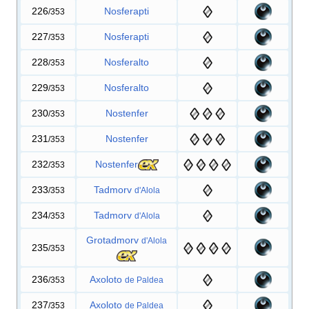
226
Nosferapti
/353
227
Nosferapti
/353
228
Nosferalto
/353
229
Nosferalto
/353
230
Nostenfer
/353
231
Nostenfer
/353
232
Nostenfer
/353
233
Tadmorv
/353
d'Alola
234
Tadmorv
/353
d'Alola
Grotadmorv
d'Alola
235
/353
236
Axoloto
/353
de Paldea
237
Axoloto
/353
de Paldea