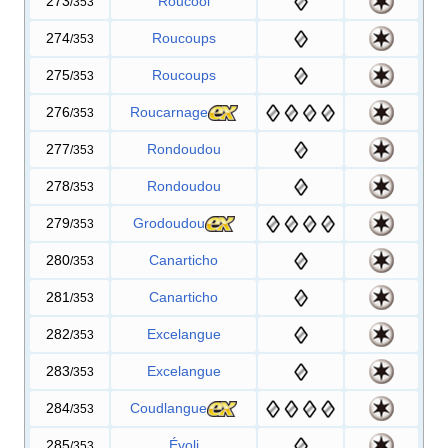
273
Roucool
/353
274
Roucoups
/353
275
Roucoups
/353
276
Roucarnage
/353
277
Rondoudou
/353
278
Rondoudou
/353
279
Grodoudou
/353
280
Canarticho
/353
281
Canarticho
/353
282
Excelangue
/353
283
Excelangue
/353
284
Coudlangue
/353
285
Évoli
/353