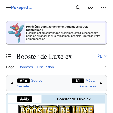
Aller
au
Poképédia
Menu principal
Rechercher
Apparence
Outil
contenu
Poképédia subit actuellement quelques soucis
techniques !
L'équipe est au courant des problèmes et fait le nécessaire
pour les arranger le plus rapidement possible. Merci de votre
compréhension !
Booster de Luxe ex
Basculer la table des matières
Page
Données
Discussion
Source
Méga-
◄
►
Secrète
Ascension
Booster de Luxe ex