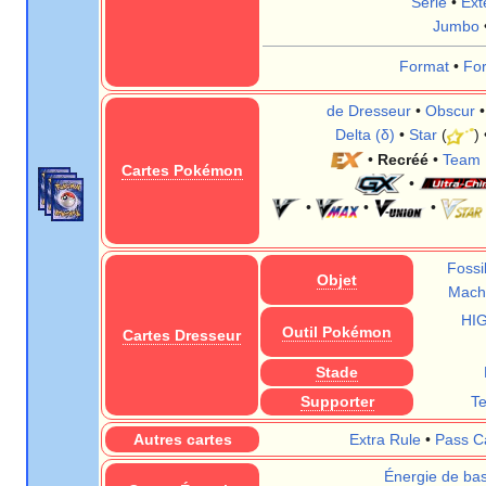
Série
•
Ext
Jumbo
Format
•
Fo
de Dresseur
•
Obscur
Delta (δ)
•
Star
(
)
•
Recréé
•
Team 
Cartes Pokémon
•
•
•
•
Fossi
Objet
Machi
HI
Outil Pokémon
Cartes Dresseur
Stade
Supporter
T
Autres cartes
Extra Rule
•
Pass C
Énergie de ba