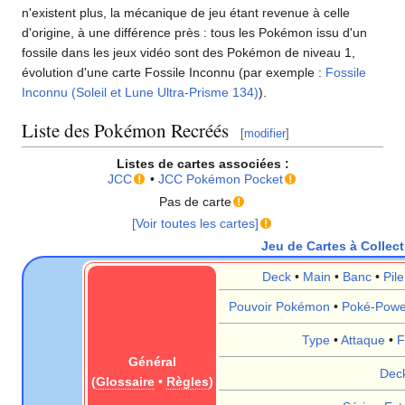
n'existent plus, la mécanique de jeu étant revenue à celle
d'origine, à une différence près
: tous les Pokémon issu d'un
fossile dans les jeux vidéo sont des Pokémon de niveau 1,
évolution d'une carte Fossile Inconnu (par exemple
:
Fossile
Inconnu (Soleil et Lune Ultra-Prisme 134)
).
Liste des Pokémon Recréés
[
modifier
]
Listes de cartes associées
:
JCC
•
JCC Pokémon Pocket
Pas de carte
[Voir toutes les cartes]
Jeu de Cartes à Colle
Deck
•
Main
•
Banc
•
Pil
Pouvoir Pokémon
•
Poké-Powe
Type
•
Attaque
•
F
Général
Dec
(
Glossaire
•
Règles
)