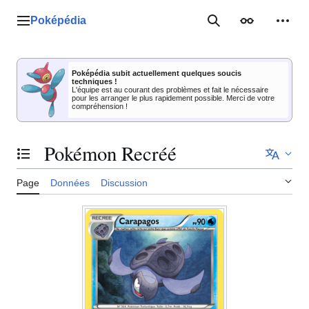
Aller
au
Poképédia
Menu principal
Rechercher
Apparence
Outil
contenu
Poképédia subit actuellement quelques soucis
techniques !
L'équipe est au courant des problèmes et fait le nécessaire
pour les arranger le plus rapidement possible. Merci de votre
compréhension !
Pokémon Recréé
Basculer la table des matières
Page
Données
Discussion