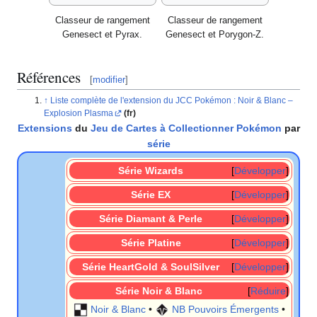
Classeur de rangement
Classeur de rangement
Genesect et Pyrax.
Genesect et Porygon-Z.
Références
[
modifier
]
Liste complète de l'extension du JCC Pokémon
: Noir & Blanc –
Explosion Plasma
(fr)
Extensions
du
Jeu de Cartes à Collectionner Pokémon
par
série
Série Wizards
Développer
Série EX
Développer
Série Diamant & Perle
Développer
Série Platine
Développer
Série HeartGold & SoulSilver
Développer
Série Noir & Blanc
Réduire
Noir & Blanc
•
NB Pouvoirs Émergents
•