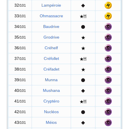
32
Lampéroie
/101
33
Ohmassacre
H
/101
34
Baudrive
/101
35
Grodrive
/101
36
Créhelf
/101
37
Créfollet
H
/101
38
Créfadet
/101
39
Munna
/101
40
Mushana
/101
41
Cryptéro
H
/101
42
Nucléos
/101
43
Méios
/101