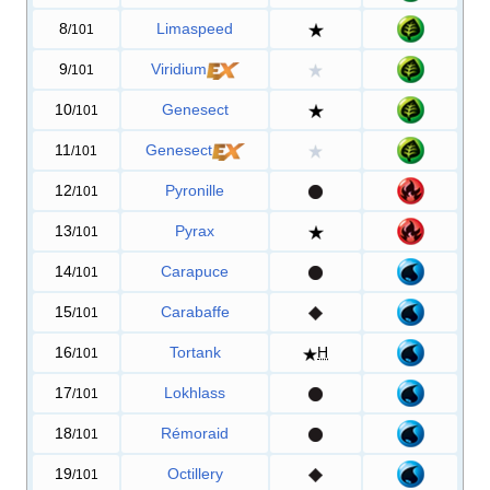
8
Limaspeed
/101
9
Viridium
/101
10
Genesect
/101
11
Genesect
/101
12
Pyronille
/101
13
Pyrax
/101
14
Carapuce
/101
15
Carabaffe
/101
16
Tortank
H
/101
17
Lokhlass
/101
18
Rémoraid
/101
19
Octillery
/101