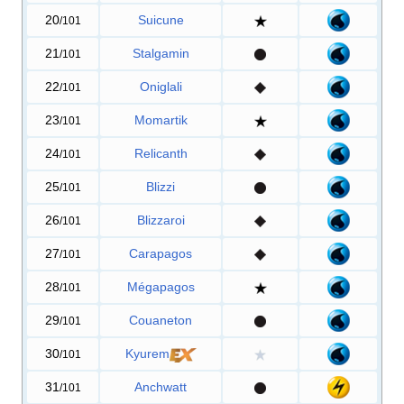
20
Suicune
/101
21
Stalgamin
/101
22
Oniglali
/101
23
Momartik
/101
24
Relicanth
/101
25
Blizzi
/101
26
Blizzaroi
/101
27
Carapagos
/101
28
Mégapagos
/101
29
Couaneton
/101
30
Kyurem
/101
31
Anchwatt
/101