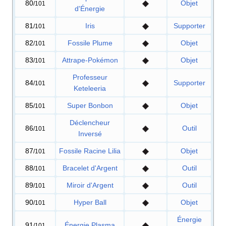
80
Objet
/101
d'Énergie
81
Iris
Supporter
/101
82
Fossile Plume
Objet
/101
83
Attrape-Pokémon
Objet
/101
Professeur
84
Supporter
/101
Keteleeria
85
Super Bonbon
Objet
/101
Déclencheur
86
Outil
/101
Inversé
87
Fossile Racine Lilia
Objet
/101
88
Bracelet d'Argent
Outil
/101
89
Miroir d'Argent
Outil
/101
90
Hyper Ball
Objet
/101
Énergie
91
Énergie Plasma
/101