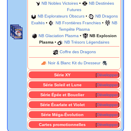
NB Nobles Victoires
•
NB Destinées
Futures
NB Explorateurs Obscurs
•
NB Dragons
Exaltés
•
NB Frontières Franchies
•
NB
Tempête Plasma
NB Glaciation Plasma
•
NB Explosion
Plasma
•
NB Trésors Légendaires
Coffre des Dragons
Noir & Blanc Kit du Dresseur
Série XY
Développer
Série Soleil et Lune
Développer
Série Épée et Bouclier
Développer
Série Écarlate et Violet
Développer
Série Méga-Évolution
Développer
Cartes promotionnelles
Développer