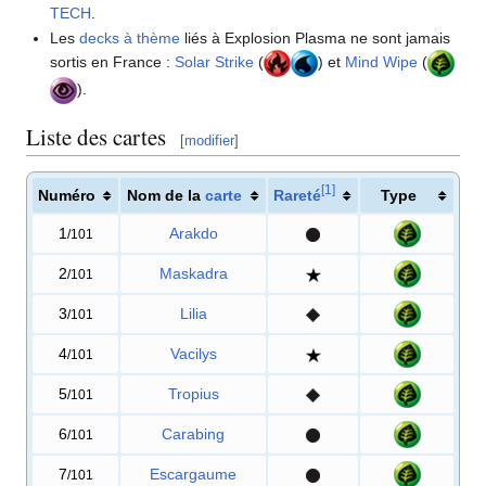
TECH
.
Les
decks à thème
liés à Explosion Plasma ne sont jamais
sortis en France
:
Solar Strike
(
) et
Mind Wipe
(
).
Liste des cartes
[
modifier
]
[
1
]
Numéro
Nom de la
carte
Rareté
Type
1
Arakdo
/101
2
Maskadra
/101
3
Lilia
/101
4
Vacilys
/101
5
Tropius
/101
6
Carabing
/101
7
Escargaume
/101