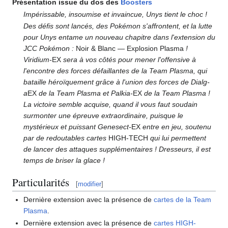
Présentation issue du dos des
Boosters
Impérissable, insoumise et invaincue, Unys tient le choc
!
Des défis sont lancés, des Pokémon s'affrontent, et la lutte
pour Unys entame un nouveau chapitre dans l'extension du
JCC Pokémon
:
Noir & Blanc — Explosion Plasma
!
Viridium-
EX
sera à vos côtés pour mener l'offensive à
l'encontre des forces défaillantes de la Team Plasma, qui
bataille héroïquement grâce à l'union des forces de Dialg-
a
EX
de la Team Plasma et Palkia-
EX
de la Team Plasma
!
La victoire semble acquise, quand il vous faut soudain
surmonter une épreuve extraordinaire, puisque le
mystérieux et puissant Genesect-
EX
entre en jeu, soutenu
par de redoutables cartes
HIGH-TECH
qui lui permettent
de lancer des attaques supplémentaires
! Dresseurs, il est
temps de briser la glace
!
Particularités
[
modifier
]
Dernière extension avec la présence de
cartes de la Team
Plasma
.
Dernière extension avec la présence de
cartes HIGH-