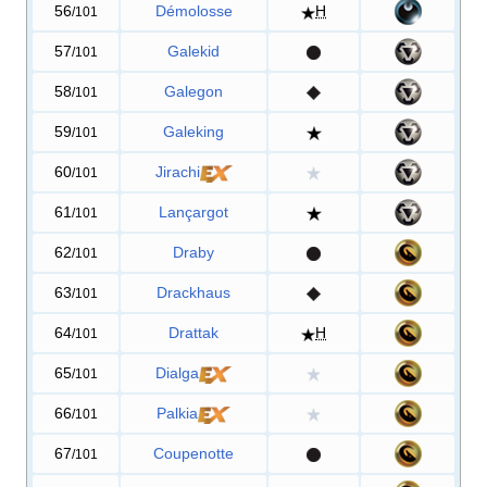
56
Démolosse
H
/101
57
Galekid
/101
58
Galegon
/101
59
Galeking
/101
60
Jirachi
/101
61
Lançargot
/101
62
Draby
/101
63
Drackhaus
/101
64
Drattak
H
/101
65
Dialga
/101
66
Palkia
/101
67
Coupenotte
/101