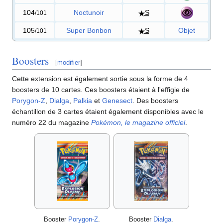
104
Noctunoir
S
/101
105
Super Bonbon
S
Objet
/101
Boosters
[
modifier
]
Cette extension est également sortie sous la forme de 4
boosters de 10 cartes. Ces boosters étaient à l'effigie de
Porygon-Z
,
Dialga
,
Palkia
et
Genesect
. Des boosters
échantillon de 3 cartes étaient également disponibles avec le
numéro 22 du magazine
Pokémon, le magazine officiel
.
Booster
Porygon-Z
.
Booster
Dialga
.