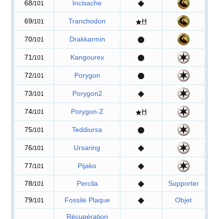
68
Incisache
/101
69
Tranchodon
H
/101
70
Drakkarmin
/101
71
Kangourex
/101
72
Porygon
/101
73
Porygon2
/101
74
Porygon-Z
H
/101
75
Teddiursa
/101
76
Ursaring
/101
77
Pijako
/101
78
Percila
Supporter
/101
79
Fossile Plaque
Objet
/101
Récupération