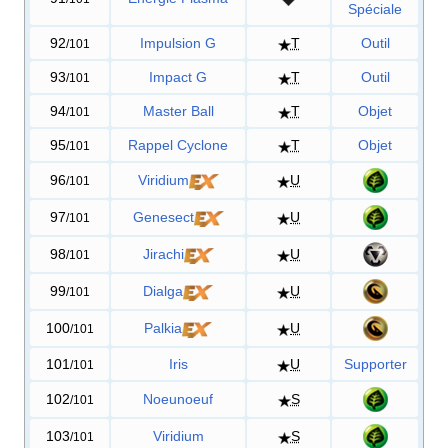
Spéciale
92
Impulsion G
T
Outil
/101
93
Impact G
T
Outil
/101
94
Master Ball
T
Objet
/101
95
Rappel Cyclone
T
Objet
/101
96
Viridium
U
/101
97
Genesect
U
/101
98
Jirachi
U
/101
99
Dialga
U
/101
100
Palkia
U
/101
101
Iris
U
Supporter
/101
102
Noeunoeuf
S
/101
103
Viridium
S
/101