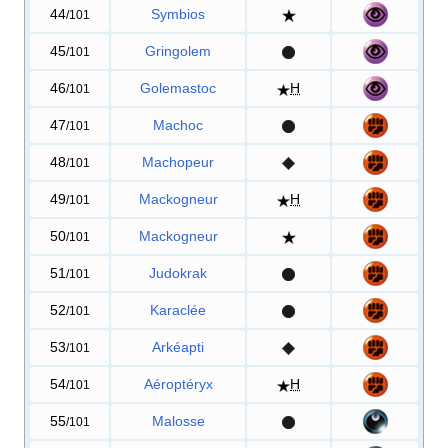
44
Symbios
/101
45
Gringolem
/101
46
Golemastoc
H
/101
47
Machoc
/101
48
Machopeur
/101
49
Mackogneur
H
/101
50
Mackogneur
/101
51
Judokrak
/101
52
Karaclée
/101
53
Arkéapti
/101
54
Aéroptéryx
H
/101
55
Malosse
/101