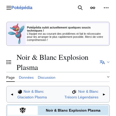
Aller
au
Poképédia
Menu principal
Rechercher
Apparence
Outil
contenu
Poképédia subit actuellement quelques soucis
techniques !
L'équipe est au courant des problèmes et fait le nécessaire
pour les arranger le plus rapidement possible. Merci de votre
compréhension !
Noir & Blanc Explosion
Basculer la table des matières
Plasma
Page
Données
Discussion
Noir & Blanc
Noir & Blanc
◄
►
Glaciation Plasma
Trésors Légendaires
Noir & Blanc Explosion Plasma