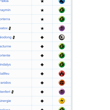
Palkia
haymin
orterra
oatox
héodong
acturne
ortente
indalys
alifeu
ranidos
tenfert
inergie
oskara