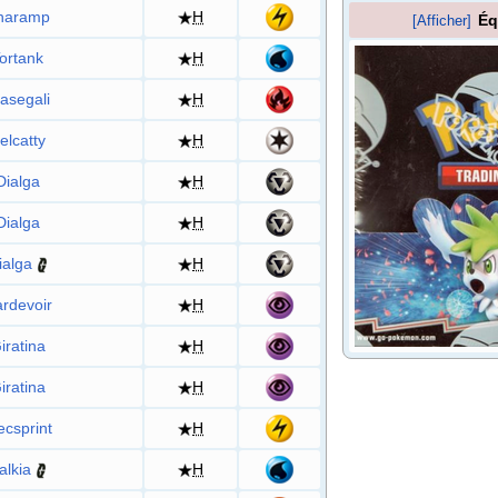
haramp
H
Éq
[Afficher]
ortank
H
asegali
H
elcatty
H
Dialga
H
Dialga
H
ialga
H
rdevoir
H
iratina
H
iratina
H
ecsprint
H
alkia
H