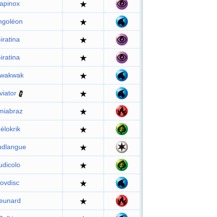
apinox
ngoléon
iratina
iratina
wakwak
viator
miabraz
élokrik
udlangue
udicolo
ovdisc
eunard