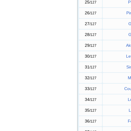
25
P
/127
26
Pi
/127
27
G
/127
28
G
/127
29
Ak
/127
30
Le
/127
31
Si
/127
32
M
/127
33
Co
/127
34
L
/127
35
L
/127
36
F
/127