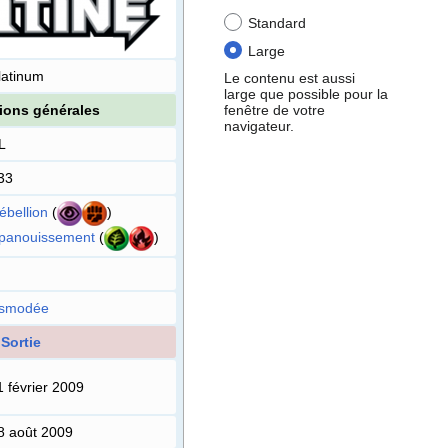
Standard
Large
latinum
Le contenu est aussi
large que possible pour la
fenêtre de votre
ions générales
navigateur.
L
33
ébellion
(
)
panouissement
(
)
smodée
Sortie
1 février 2009
8 août 2009