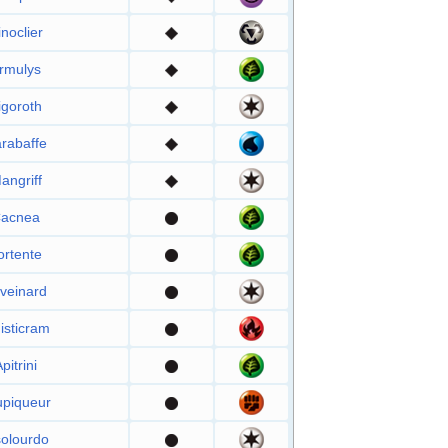
inoclier
rmulys
igoroth
rabaffe
angriff
acnea
ortente
veinard
isticram
pitrini
upiqueur
solourdo