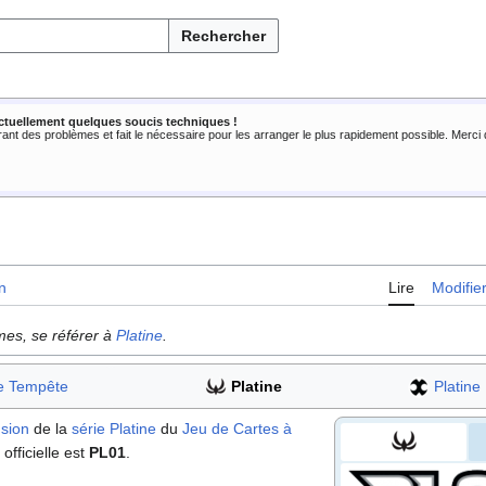
Rechercher
ctuellement quelques soucis techniques !
rant des problèmes et fait le nécessaire pour les arranger le plus rapidement possible. Merc
n
Lire
Modifie
mes, se référer à
Platine
.
e Tempête
Platine
Platine
sion
de la
série Platine
du
Jeu de Cartes à
officielle est
PL01
.