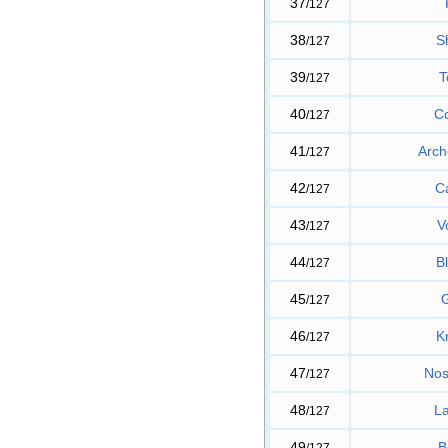
37
/127
38
S
/127
39
T
/127
40
C
/127
41
Arc
/127
42
C
/127
43
V
/127
44
Bl
/127
45
G
/127
46
K
/127
47
Nos
/127
48
La
/127
49
B
/127