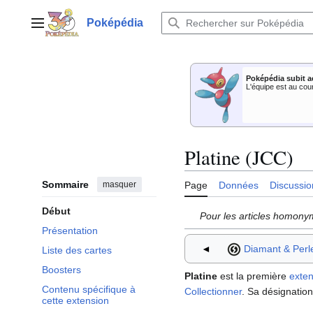
Aller
au
Poképédia
Menu principal
contenu
Poképédia subit a
L'équipe est au cou
Platine (JCC)
Sommaire
masquer
Page
Données
Discussio
Début
Pour les articles homony
Présentation
◄
Diamant & Perl
Liste des cartes
Boosters
Platine
est la première
exten
Contenu spécifique à
Collectionner
. Sa désignation 
cette extension