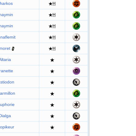
harkos
H
haymin
H
haymin
H
naflemit
H
moret
H
Altaria
ranette
stiodon
armillon
uphorie
Dialga
iopikeur