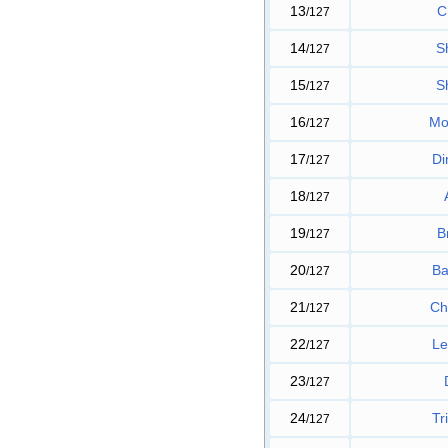
13
C
/127
14
S
/127
15
S
/127
16
Mo
/127
17
Di
/127
18
/127
19
B
/127
20
Ba
/127
21
Ch
/127
22
Le
/127
23
/127
24
Tr
/127