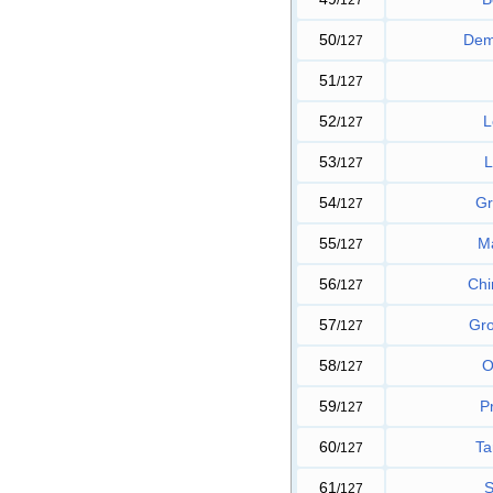
50
Dem
/127
51
/127
52
L
/127
53
L
/127
54
Gr
/127
55
M
/127
56
Ch
/127
57
Gr
/127
58
O
/127
59
Pr
/127
60
Ta
/127
61
S
/127