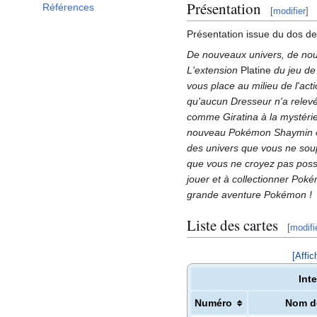
Présentation
Références
[
modifier
]
Présentation issue du dos d
De nouveaux univers, de no
L'extension
Platine
du jeu de 
vous place au milieu de l'act
qu'aucun Dresseur n'a relev
comme Giratina à la mystéri
nouveau Pokémon Shaymin et
des univers que vous ne soup
que vous ne croyez pas poss
jouer et à collectionner Pok
grande aventure Pokémon
!
Liste des cartes
[
modifi
[Affic
Int
Numéro
Nom d