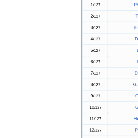
1
P
/127
2
T
/127
3
Br
/127
4
D
/127
5
/127
6
/127
7
D
/127
8
Ga
/127
9
G
/127
10
G
/127
11
El
/127
12
P
/127