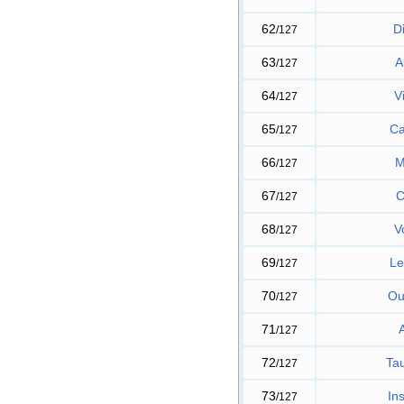
62
D
/127
63
A
/127
64
V
/127
65
Ca
/127
66
M
/127
67
C
/127
68
V
/127
69
Le
/127
70
Ou
/127
71
A
/127
72
Ta
/127
73
In
/127