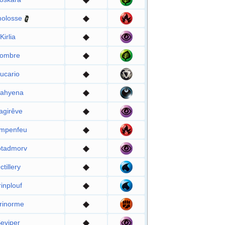
olosse
Kirlia
ombre
ucario
ahyena
agirêve
impenfeu
otadmorv
ctillery
inplouf
rinorme
eviper