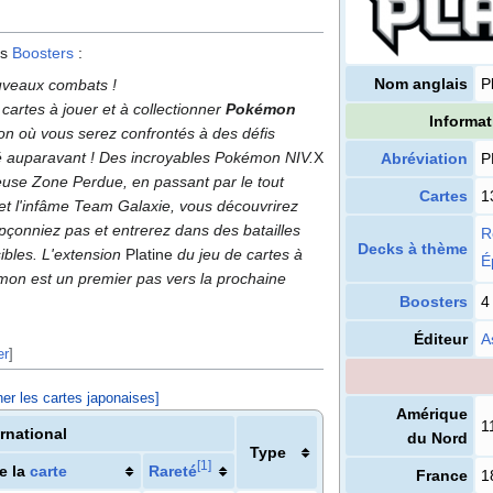
es
Boosters
:
Nom anglais
P
uveaux combats
!
cartes à jouer et à collectionner
Pokémon
Informat
ion où vous serez confrontés à des défis
é auparavant
! Des incroyables Pokémon NIV.
X
Abréviation
P
euse Zone Perdue, en passant par le tout
Cartes
1
 l'infâme Team Galaxie, vous découvrirez
çonniez pas et entrerez dans des batailles
R
Decks à thème
ibles. L'extension
Platine
du jeu de cartes à
É
émon est un premier pas vers la prochaine
Boosters
4
Éditeur
A
er
]
her les cartes japonaises]
Amérique
1
ernational
du Nord
Type
[
1
]
e la
carte
Rareté
France
1