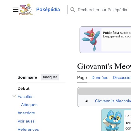
Aller
au
Poképédia
Menu principal
contenu
Poképédia subit a
L'équipe est au cou
Giovanni's Meo
Sommaire
masquer
Page
Données
Discussio
Début
Facultés
Afficher / masquer la sous-section Facultés
◄
Giovanni's Machok
Attaques
Anecdote
Le 
Voir aussi
Tou
con
Références