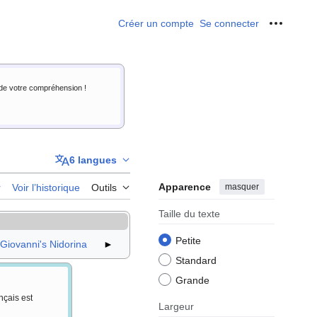
Créer un compte
Se connecter
Outils p
i de votre compréhension !
6 langues
Apparence
masquer
r
Voir l’historique
Outils
Taille du texte
Petite
Giovanni's Nidorina
►
Standard
Grande
nçais est
Largeur