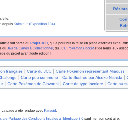
Résist
cielle.
Coû
ée depuis
Kaiminus (Expedition 134)
.
Retr
article fait partie du
Projet JCC
, qui a pour but la mise en place d'articles exhausti
te du
Jeu de Cartes à Collectionner
, du
JCC Pokémon Pocket
et de leurs jeux assoc
age du projet avant toute édition
!
ion française
Carte du JCC
Carte Pokémon représentant Miaouss
Challenge
Carte peu commune
Carte illustrée par Atsuko Nishida
ur
Carte Pokémon de Giovanni
Carte de type Incolore
Carte au s
.
La page a été rendue avec
Parsoid
.
iale-Partage des Conditions Initiales à l'Identique 3.0
sauf mention contraire.