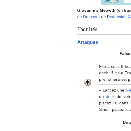
Giovanni's Meowth
(en fran
de Dresseur
de l'
extension
G
Facultés
Attaques
False
Flip a coin. If h
deck. If it's a T
pile; otherwise, p
«
Lancez une
pi
du
deck
de votr
placez la dans
Sinon, placez-la
Dou