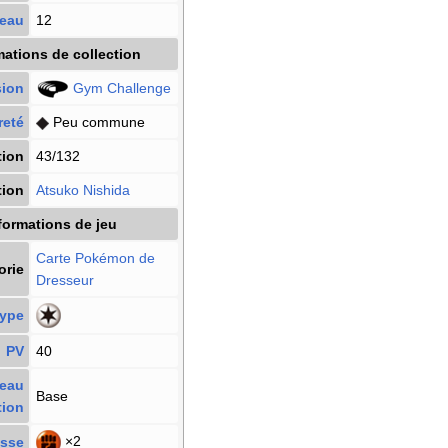
veau
12
mations de collection
sion
Gym Challenge
reté
Peu commune
tion
43/132
tion
Atsuko Nishida
formations de jeu
Carte Pokémon
de
orie
Dresseur
ype
PV
40
veau
Base
tion
×2
esse