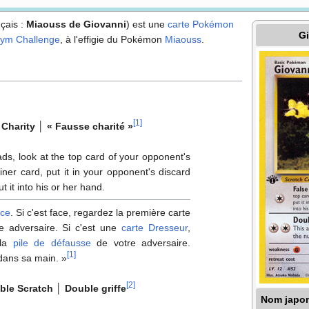
çais
:
Miaouss de Giovanni
) est une
carte Pokémon
G
ym Challenge
, à l'effigie du Pokémon
Miaouss
.
[
1
]
 Charity
│
«
Fausse charité
»
eads, look at the top card of your opponent's
rainer card, put it in your opponent's discard
ut it into his or her hand.
èce
. Si c'est face, regardez la première carte
e adversaire. Si c'est une
carte Dresseur
,
 la
pile de défausse
de votre adversaire.
[
1
]
 dans sa main.
»
[
2
]
ble Scratch
│
Double griffe
Nom japo