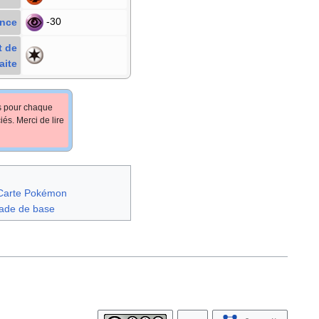
-30
ance
t de
aite
fs pour chaque
iés. Merci de lire
Carte Pokémon
tade de base