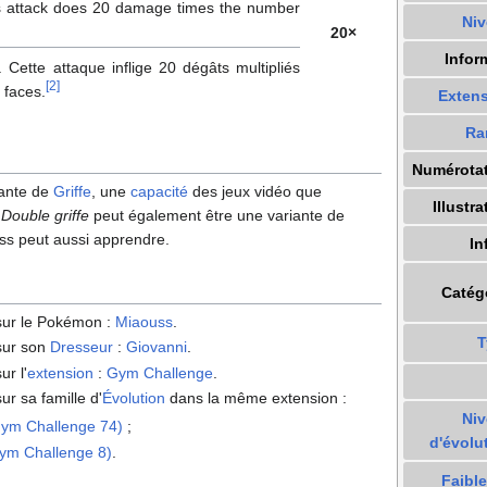
is attack does 20 damage times the number
Ni
20×
Infor
 Cette attaque inflige 20 dégâts multipliés
[
2
]
 faces.
Exten
Ra
Numérota
iante de
Griffe
, une
capacité
des jeux vidéo que
Illustra
.
Double griffe
peut également être une variante de
ss peut aussi apprendre.
In
Catég
 sur le Pokémon
:
Miaouss
.
T
 sur son
Dresseur
:
Giovanni
.
ur l'
extension
:
Gym Challenge
.
ur sa famille d'
Évolution
dans la même extension
:
Ni
Gym Challenge 74)
;
d'évolu
Gym Challenge 8)
.
Faibl