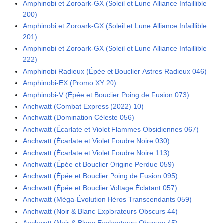
Amphinobi et Zoroark-GX (Soleil et Lune Alliance Infaillible
200)
Amphinobi et Zoroark-GX (Soleil et Lune Alliance Infaillible
201)
Amphinobi et Zoroark-GX (Soleil et Lune Alliance Infaillible
222)
Amphinobi Radieux (Épée et Bouclier Astres Radieux 046)
Amphinobi-EX (Promo XY 20)
Amphinobi-V (Épée et Bouclier Poing de Fusion 073)
Anchwatt (Combat Express (2022) 10)
Anchwatt (Domination Céleste 056)
Anchwatt (Écarlate et Violet Flammes Obsidiennes 067)
Anchwatt (Écarlate et Violet Foudre Noire 030)
Anchwatt (Écarlate et Violet Foudre Noire 113)
Anchwatt (Épée et Bouclier Origine Perdue 059)
Anchwatt (Épée et Bouclier Poing de Fusion 095)
Anchwatt (Épée et Bouclier Voltage Éclatant 057)
Anchwatt (Méga-Évolution Héros Transcendants 059)
Anchwatt (Noir & Blanc Explorateurs Obscurs 44)
Anchwatt (Noir & Blanc Explorateurs Obscurs 45)