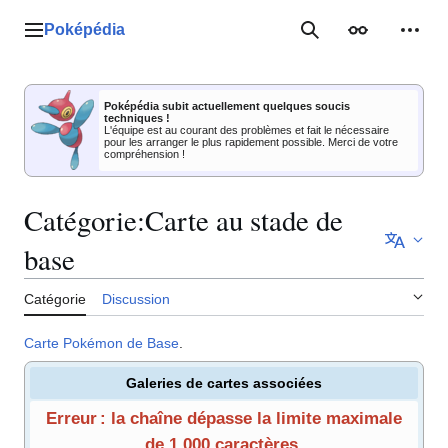
Aller
au
Poképédia
Menu principal
Rechercher
Apparence
Outil
contenu
Poképédia subit actuellement quelques soucis
techniques !
L'équipe est au courant des problèmes et fait le nécessaire
pour les arranger le plus rapidement possible. Merci de votre
compréhension !
Catégorie
:
Carte au stade de
base
Catégorie
Discussion
Carte Pokémon de Base
.
Galeries de cartes associées
Erreur : la chaîne dépasse la limite maximale
de 1 000 caractères.