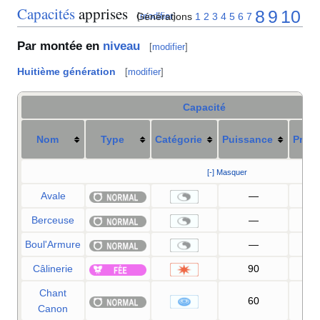
Capacités
apprises
8
9
10
Générations
1
2
3
4
5
6
7
[
modifier
]
Par montée en
niveau
[
modifier
]
Huitième génération
[
modifier
]
Capacité
Nom
Type
Catégorie
Puissance
Préci
[-] Masquer
Avale
—
Berceuse
—
5
Boul'Armure
—
Câlinerie
90
9
Chant
60
10
Canon