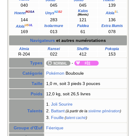
040
045
045
139
Kalos
RO
SA
N2
B2
S
L
Hoenn
Unys
Alola
(Monts)
144
283
121
136
US
UL
Isolarmure
Paldea
Extra Illumis
Alola
169
013
61
078
Navigateurs
et autres numérotations
Almia
Ransei
Shuffle
Pokopia
R-204
022
412
153
Types
-
Catégorie
Pokémon
Bouboule
Taille
1,0 m, soit 3 pieds 3 pouces
Poids
12,0 kg, soit 26,5 livres
1.
Joli Sourire
Talents
2.
Battant
(à partir de la
sixième génération
)
3.
Fouille
(
talent caché
)
Groupe d'Œuf
Féerique