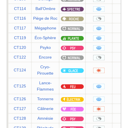
CT114
Ball'Ombre
8
CT116
Piège de Roc
CT117
Mégaphone
9
CT119
Éco-Sphère
9
CT120
Psyko
9
CT122
Encore
Cryo-
CT124
8
Pirouette
Lance-
CT125
9
Flammes
CT126
Tonnerre
9
CT127
Câlinerie
9
CT128
Amnésie