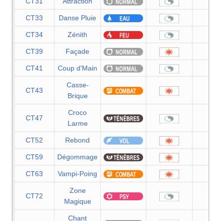
CT31
Attraction
—
CT33
Danse Pluie
—
CT34
Zénith
—
CT39
Façade
70
CT41
Coup d'Main
—
Casse-
CT43
75
Brique
Croco
CT47
—
Larme
CT52
Rebond
85
CT59
Dégommage
—
CT63
Vampi-Poing
75
Zone
CT72
—
Magique
Chant