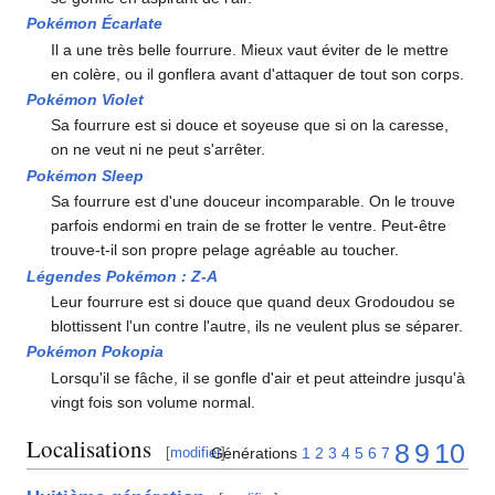
Pokémon Écarlate
Il a une très belle fourrure. Mieux vaut éviter de le mettre
en colère, ou il gonflera avant d'attaquer de tout son corps.
Pokémon Violet
Sa fourrure est si douce et soyeuse que si on la caresse,
on ne veut ni ne peut s'arrêter.
Pokémon Sleep
Sa fourrure est d'une douceur incomparable. On le trouve
parfois endormi en train de se frotter le ventre. Peut-être
trouve-t-il son propre pelage agréable au toucher.
Légendes Pokémon
:
Z-A
Leur fourrure est si douce que quand deux Grodoudou se
blottissent l'un contre l'autre, ils ne veulent plus se séparer.
Pokémon Pokopia
Lorsqu'il se fâche, il se gonfle d'air et peut atteindre jusqu'à
vingt fois son volume normal.
Localisations
8
9
10
Générations
1
2
3
4
5
6
7
[
modifier
]