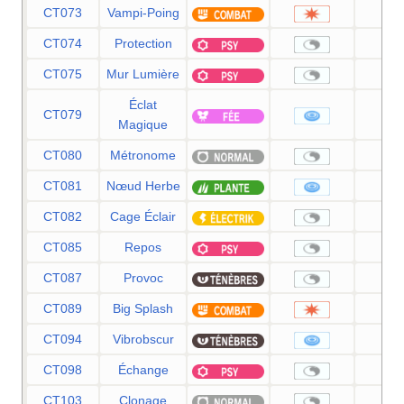
CT073
Vampi-Poing
7
CT074
Protection
CT075
Mur Lumière
Éclat
CT079
8
Magique
CT080
Métronome
CT081
Nœud Herbe
CT082
Cage Éclair
CT085
Repos
CT087
Provoc
CT089
Big Splash
8
CT094
Vibrobscur
8
CT098
Échange
CT103
Clonage