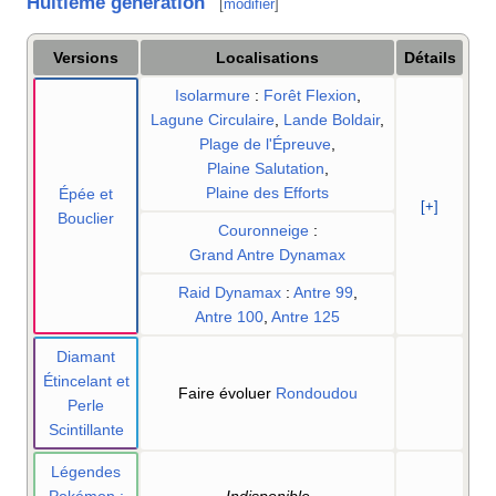
Huitième génération
[
modifier
]
Versions
Localisations
Détails
Isolarmure
:
Forêt Flexion
,
Lagune Circulaire
,
Lande Boldair
,
Plage de l'Épreuve
,
Plaine Salutation
,
Plaine des Efforts
Épée et
[+]
Bouclier
Couronneige
:
Grand Antre Dynamax
Raid Dynamax
:
Antre 99
,
Antre 100
,
Antre 125
Diamant
Étincelant et
Faire évoluer
Rondoudou
Perle
Scintillante
Légendes