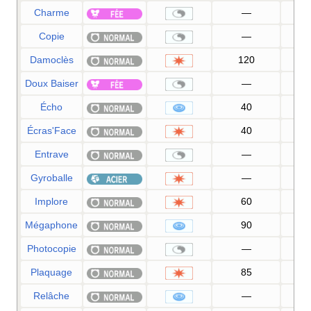
Charme
—
10
Copie
—
Damoclès
120
10
Doux Baiser
—
7
Écho
40
10
Écras'Face
40
10
Entrave
—
10
Gyroballe
—
10
Implore
60
10
Mégaphone
90
10
Photocopie
—
Plaquage
85
10
Relâche
—
10