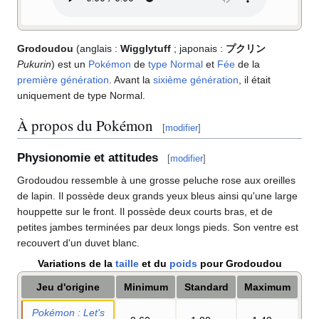
Grodoudou
(anglais
:
Wigglytuff
; japonais
:
プクリン
Pukurin
) est un
Pokémon
de
type
Normal
et
Fée
de la
première génération
. Avant la
sixième génération
, il était
uniquement de type Normal.
À propos du Pokémon
[
modifier
]
Physionomie et attitudes
[
modifier
]
Grodoudou ressemble à une grosse peluche rose aux oreilles
de lapin. Il possède deux grands yeux bleus ainsi qu'une large
houppette sur le front. Il possède deux courts bras, et de
petites jambes terminées par deux longs pieds. Son ventre est
recouvert d'un duvet blanc.
Variations de la
taille
et du
poids
pour Grodoudou
Jeu d'origine
Minimum
Standard
Maximum
Pokémon
: Let's