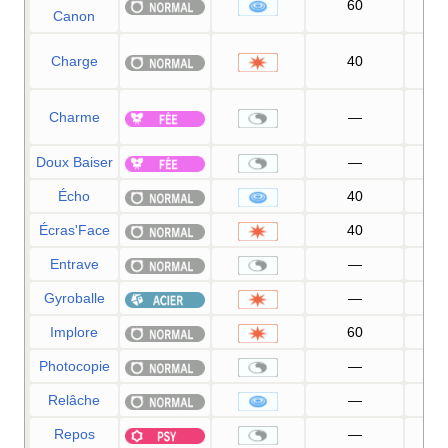
60
10
Canon
Charge
40
10
Charme
—
10
Doux Baiser
—
7
Écho
40
10
Écras'Face
40
10
Entrave
—
10
Gyroballe
—
10
Implore
60
10
Photocopie
—
Relâche
—
10
Repos
—