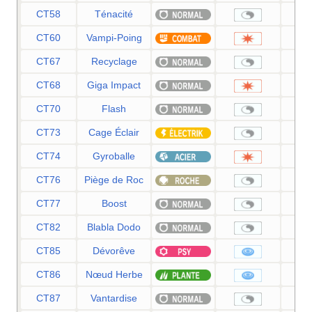
CT58
Ténacité
CT60
Vampi-Poing
CT67
Recyclage
CT68
Giga Impact
CT70
Flash
CT73
Cage Éclair
CT74
Gyroballe
CT76
Piège de Roc
CT77
Boost
CT82
Blabla Dodo
CT85
Dévorêve
CT86
Nœud Herbe
CT87
Vantardise