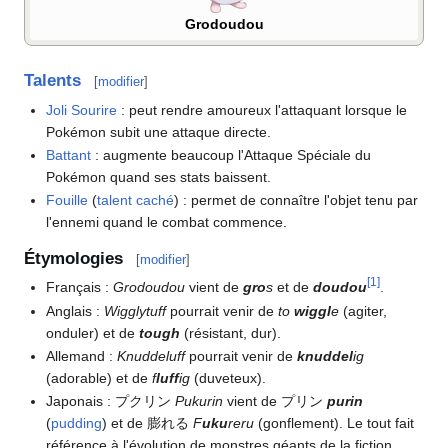
Grodoudou
Talents
[
modifier
]
Joli Sourire
: peut rendre amoureux l'attaquant lorsque le
Pokémon subit une attaque directe.
Battant
: augmente beaucoup l'Attaque Spéciale du
Pokémon quand ses stats baissent.
Fouille
(
talent caché
)
: permet de connaître l'objet tenu par
l'ennemi quand le combat commence.
Étymologies
[
modifier
]
[
1
]
Français
:
Grodoudou
vient de
gro
s
et de
doudou
.
Anglais
:
Wigglytuff
pourrait venir de
to
wiggl
e
(agiter,
onduler) et de
tough
(résistant, dur).
Allemand
:
Knuddeluff
pourrait venir de
knuddel
ig
(adorable) et de
f
luff
ig
(duveteux).
Japonais
: プクリン
Pukurin
vient de プリン
purin
(
pudding
) et de 膨れる
F
uku
reru
(gonflement). Le tout fait
référence à l'évolution de monstres géants de la fiction