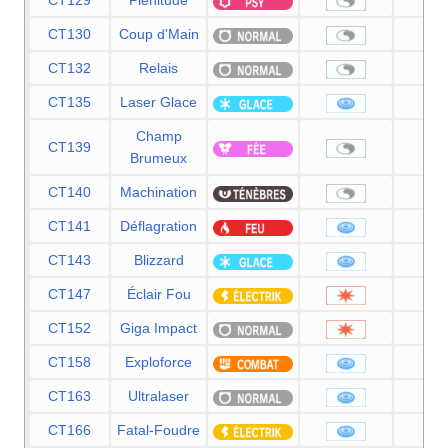
CT129
Plénitude
CT130
Coup d'Main
CT132
Relais
CT135
Laser Glace
9
Champ
CT139
Brumeux
CT140
Machination
CT141
Déflagration
11
CT143
Blizzard
11
CT147
Éclair Fou
9
CT152
Giga Impact
15
CT158
Exploforce
12
CT163
Ultralaser
15
CT166
Fatal-Foudre
11