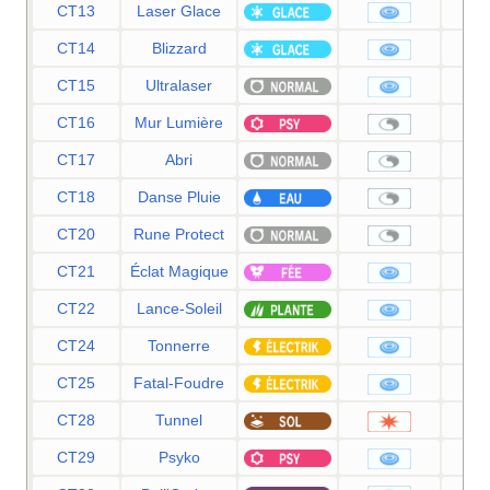
CT13
Laser Glace
CT14
Blizzard
CT15
Ultralaser
CT16
Mur Lumière
CT17
Abri
CT18
Danse Pluie
CT20
Rune Protect
CT21
Éclat Magique
CT22
Lance-Soleil
CT24
Tonnerre
CT25
Fatal-Foudre
CT28
Tunnel
CT29
Psyko