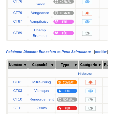
CT76
60
Canon
CT79
Vengeance
70
CT87
Vampibaiser
50
Champ
CT89
—
Brumeux
Pokémon Diamant Étincelant
et
Perle Scintillante
[
modifier
]
Numéro
Capacité
Type
Catégorie
Puis
[-] Masquer
CT01
Mitra-Poing
CT03
Vibraqua
CT10
Rengorgement
CT11
Zénith