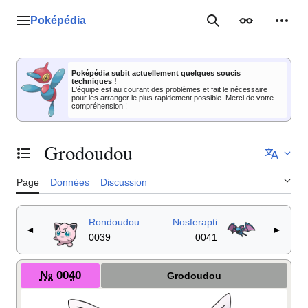
Aller
au
Poképédia
Menu principal
Rechercher
Apparence
Outil
contenu
Poképédia subit actuellement quelques soucis
techniques !
L'équipe est au courant des problèmes et fait le nécessaire
pour les arranger le plus rapidement possible. Merci de votre
compréhension !
Grodoudou
Basculer la table des matières
Page
Données
Discussion
Rondoudou
Nosferapti
◄
►
0039
0041
№ 0040
Grodoudou