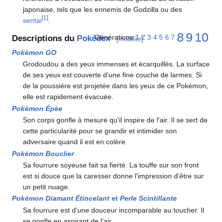
japonaise, tels que les ennemis de Godzilla ou des
[
1
]
sentai
.
8
9
10
Générations
1
2
3
4
5
6
7
Descriptions du
Pokédex
[
modifier
]
Pokémon GO
Grodoudou a des yeux immenses et écarquillés. La surface
de ses yeux est couverte d'une fine couche de larmes. Si
de la poussière est projetée dans les yeux de ce Pokémon,
elle est rapidement évacuée.
Pokémon Épée
Son corps gonfle à mesure qu'il inspire de l'air. Il se sert de
cette particularité pour se grandir et intimider son
adversaire quand il est en colère.
Pokémon Bouclier
Sa fourrure soyeuse fait sa fierté. La touffe sur son front
est si douce que la caresser donne l'impression d'être sur
un petit nuage.
Pokémon Diamant Étincelant
et
Perle Scintillante
Sa fourrure est d'une douceur incomparable au toucher. Il
se gonfle en aspirant de l'air.