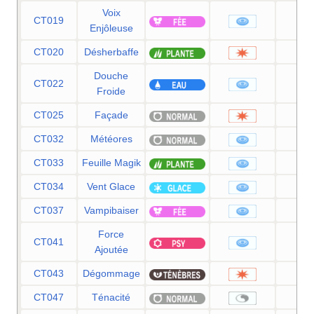
Voix
CT019
4
Enjôleuse
CT020
Désherbaffe
5
Douche
CT022
5
Froide
CT025
Façade
7
CT032
Météores
6
CT033
Feuille Magik
6
CT034
Vent Glace
5
CT037
Vampibaiser
5
Force
CT041
2
Ajoutée
CT043
Dégommage
CT047
Ténacité