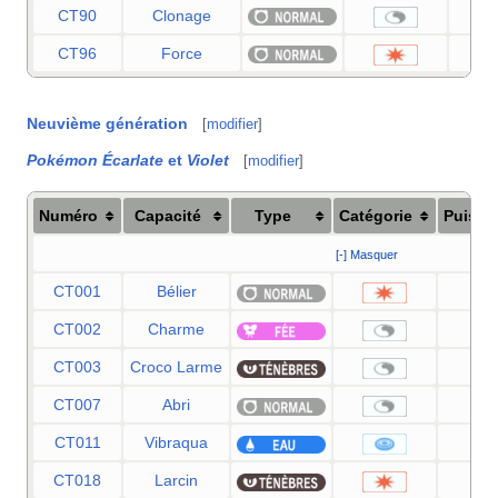
CT90
Clonage
CT96
Force
Neuvième génération
[
modifier
]
Pokémon Écarlate
et
Violet
[
modifier
]
Numéro
Capacité
Type
Catégorie
Puissa
[-] Masquer
CT001
Bélier
9
CT002
Charme
CT003
Croco Larme
CT007
Abri
CT011
Vibraqua
6
CT018
Larcin
6