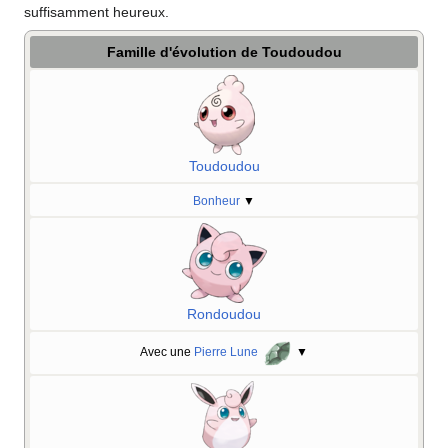
suffisamment heureux.
Famille d'évolution de Toudoudou
Toudoudou
Bonheur
▼
Rondoudou
Avec une
Pierre Lune
▼