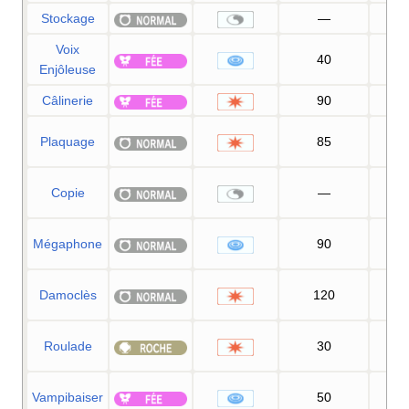
Stockage
—
Voix
40
Enjôleuse
Câlinerie
90
9
Plaquage
85
10
Copie
—
Mégaphone
90
10
Damoclès
120
10
Roulade
30
9
Vampibaiser
50
10