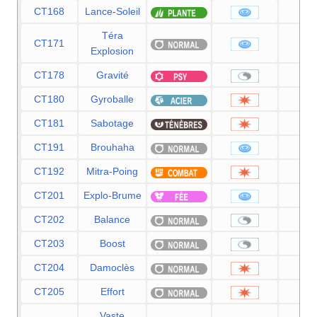
CT168
Lance-Soleil
12
Téra
CT171
8
Explosion
CT178
Gravité
CT180
Gyroballe
CT181
Sabotage
6
CT191
Brouhaha
9
CT192
Mitra-Poing
15
CT201
Explo-Brume
10
CT202
Balance
CT203
Boost
CT204
Damoclès
12
CT205
Effort
Vaste