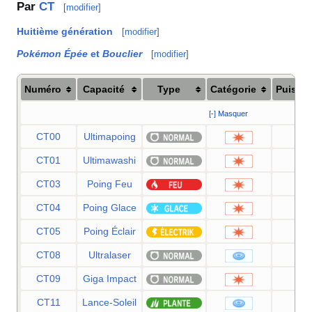
Par
CT
[
modifier
]
Huitième génération
[
modifier
]
Pokémon Épée
et
Bouclier
[
modifier
]
Numéro
Capacité
Type
Catégorie
Puissa
[-] Masquer
CT00
Ultimapoing
80
CT01
Ultimawashi
12
CT03
Poing Feu
75
CT04
Poing Glace
75
CT05
Poing Éclair
75
CT08
Ultralaser
15
CT09
Giga Impact
15
CT11
Lance-Soleil
12