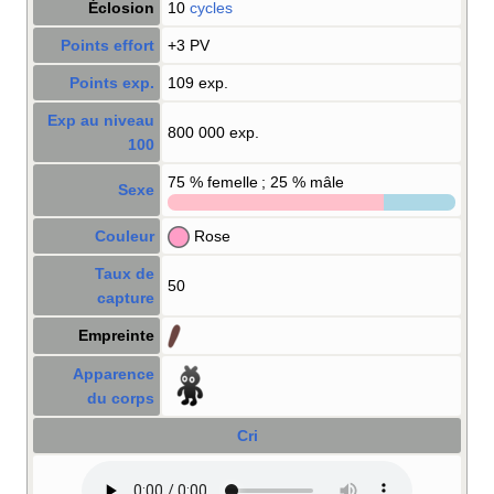
Éclosion
10
cycles
Points effort
+3 PV
Points exp.
109 exp.
Exp au niveau
800 000 exp.
100
75
% femelle ; 25
% mâle
Sexe
Couleur
Rose
Taux de
50
capture
Empreinte
Apparence
du corps
Cri