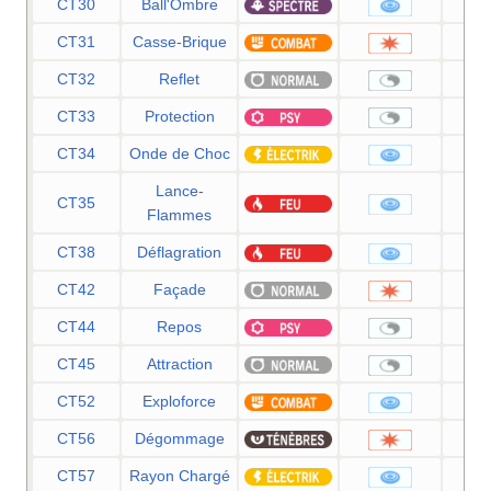
CT30
Ball'Ombre
CT31
Casse-Brique
CT32
Reflet
CT33
Protection
CT34
Onde de Choc
Lance-
CT35
Flammes
CT38
Déflagration
CT42
Façade
CT44
Repos
CT45
Attraction
CT52
Exploforce
CT56
Dégommage
CT57
Rayon Chargé