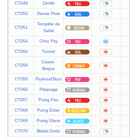
CT049
Zénith
CT050
Danse Pluie
Tempête de
CT051
Sable
CT054
Choc Psy
8
CT055
Tunnel
8
Casse-
CT058
7
Brique
CT059
Psykoud'Boul
8
CT066
Plaquage
8
CT067
Poing Feu
7
CT068
Poing Éclair
7
CT069
Poing Glace
7
CT070
Blabla Dodo