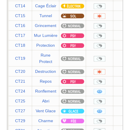
CT14
Cage Éclair
—
CT15
Tunnel
80
CT16
Grincement
—
CT17
Mur Lumière
—
CT18
Protection
—
Rune
CT19
—
Protect
CT20
Destruction
20
CT21
Repos
—
CT24
Ronflement
50
CT25
Abri
—
CT27
Vent Glace
55
CT29
Charme
—