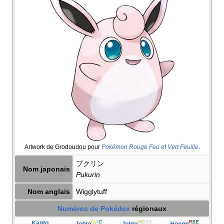
Artwork de Grodoudou pour
Pokémon Rouge Feu
et
Vert Feuille
.
プクリン
Nom japonais
Pukurin
Nom anglais
Wigglytuff
Numéros de Pokédex
régionaux
O
A
C
HG
SS
R
S
E
Kanto
Johto
Johto
Hoenn