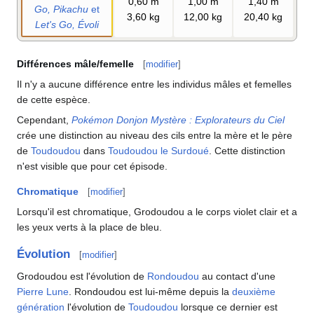
0,60
m
1,00
m
1,40
m
Go, Pikachu
et
3,60
kg
12,00
kg
20,40
kg
Let's Go, Évoli
Différences mâle/femelle
[
modifier
]
Il n'y a aucune différence entre les individus mâles et femelles
de cette espèce.
Cependant,
Pokémon Donjon Mystère
: Explorateurs du Ciel
crée une distinction au niveau des cils entre la mère et le père
de
Toudoudou
dans
Toudoudou le Surdoué
. Cette distinction
n'est visible que pour cet épisode.
Chromatique
[
modifier
]
Lorsqu'il est chromatique, Grodoudou a le corps violet clair et a
les yeux verts à la place de bleu.
Évolution
[
modifier
]
Grodoudou est l'évolution de
Rondoudou
au contact d'une
Pierre Lune
. Rondoudou est lui-même depuis la
deuxième
génération
l'évolution de
Toudoudou
lorsque ce dernier est