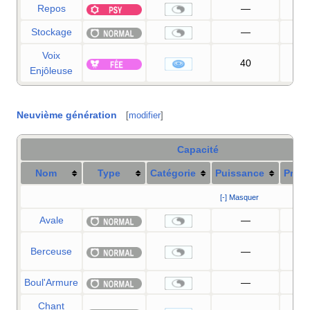
Repos
—
Stockage
—
Voix
40
Enjôleuse
Neuvième génération
[
modifier
]
Capacité
Nom
Type
Catégorie
Puissance
Préci
[-] Masquer
Avale
—
Berceuse
—
5
Boul'Armure
—
Chant