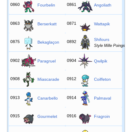
0860
0861
Fourbelin
Angoliath
0863
0871
Berserkatt
Wattapik
Shifours
0875
0892
Bekaglaçon
Style Mille Poings
0902
0904
Paragruel
Qwilpik
0908
0912
Miascarade
Coiffeton
0913
0914
Canarbello
Palmaval
0915
0916
Gourmelet
Fragroin