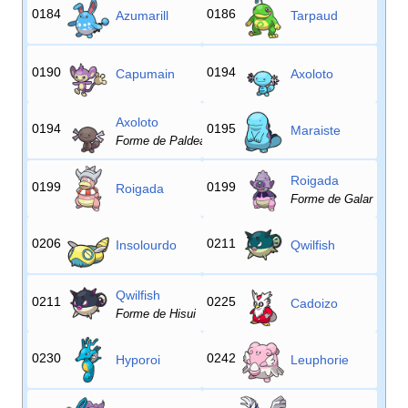
0184
0186
Azumarill
Tarpaud
0190
0194
Capumain
Axoloto
Axoloto
0194
0195
Maraiste
Forme de Paldea
Roigada
0199
0199
Roigada
Forme de Galar
0206
0211
Insolourdo
Qwilfish
Qwilfish
0211
0225
Cadoizo
Forme de Hisui
0230
0242
Hyporoi
Leuphorie