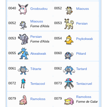
0040
0052
Grodoudou
Miaouss
Miaouss
0052
0053
Persian
Forme d'Alola
Persian
0053
0054
Psykokwak
Forme d'Alola
0055
0060
Akwakwak
Ptitard
0061
0062
Têtarte
Tartard
0072
0073
Tentacool
Tentacruel
Ramoloss
0079
0079
Ramoloss
Forme de Galar