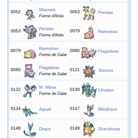
Miaouss
0052
0053
Persian
Forme d'Alola
Persian
0053
0079
Ramoloss
Forme d'Alola
Ramoloss
0079
0080
Flagadoss
Forme de Galar
Flagadoss
0080
0121
Staross
Forme de Galar
M. Mime
0122
0130
Léviator
Forme de Galar
0134
0147
Aquali
Minidraco
0148
0149
Draco
Dracolosse