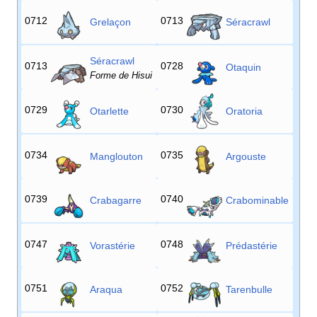
0712
0713
Grelaçon
Séracrawl
Séracrawl
0713
0728
Otaquin
Forme de Hisui
0729
0730
Otarlette
Oratoria
0734
0735
Manglouton
Argouste
0739
0740
Crabagarre
Crabominable
0747
0748
Vorastérie
Prédastérie
0751
0752
Araqua
Tarenbulle