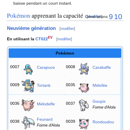
baisse pendant un court instant.
Pokémon
apprenant la capacité
9
10
Générations
[
modifier
]
Neuvième génération
[
modifier
]
E
V
En utilisant la
CT022
[
modifier
]
Pokémon
0007
0008
Carapuce
Carabaffe
0009
0035
Tortank
Mélofée
Goupix
0036
0037
Mélodelfe
Forme d'Alola
Feunard
0038
0039
Rondoudou
Forme d'Alola