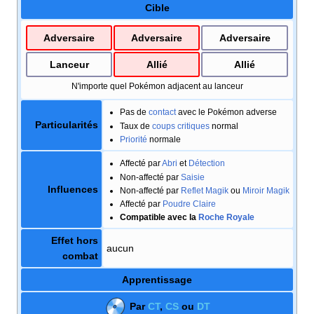
Cible
Adversaire
Adversaire
Adversaire
Lanceur
Allié
Allié
N'importe quel Pokémon adjacent au lanceur
Pas de
contact
avec le Pokémon adverse
Particularités
Taux de
coups critiques
normal
Priorité
normale
Affecté par
Abri
et
Détection
Non-affecté par
Saisie
Influences
Non-affecté par
Reflet Magik
ou
Miroir Magik
Affecté par
Poudre Claire
Compatible avec la
Roche Royale
Effet hors
aucun
combat
Apprentissage
Par
CT
,
CS
ou
DT