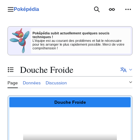
Aller
au
Poképédia
Menu principal
Rechercher
Apparence
Outil
contenu
Poképédia subit actuellement quelques soucis
techniques !
L'équipe est au courant des problèmes et fait le nécessaire
pour les arranger le plus rapidement possible. Merci de votre
compréhension !
Douche Froide
Basculer la table des matières
Page
Données
Discussion
Douche Froide