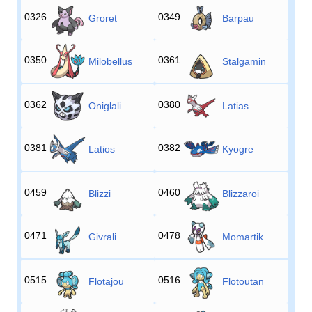
0326
0349
Groret
Barpau
0350
0361
Milobellus
Stalgamin
0362
0380
Oniglali
Latias
0381
0382
Latios
Kyogre
0459
0460
Blizzi
Blizzaroi
0471
0478
Givrali
Momartik
0515
0516
Flotajou
Flotoutan