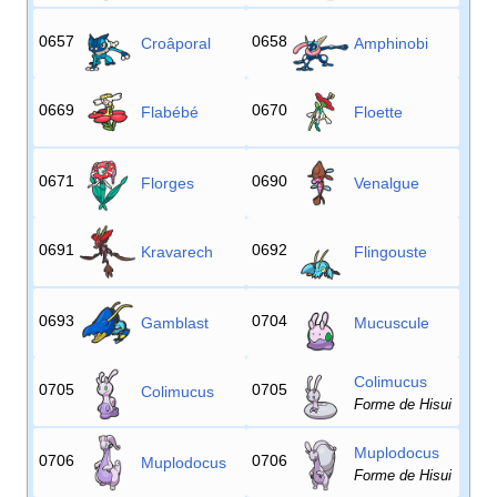
0657
0658
Croâporal
Amphinobi
0669
0670
Flabébé
Floette
0671
0690
Florges
Venalgue
0691
0692
Kravarech
Flingouste
0693
0704
Gamblast
Mucuscule
Colimucus
0705
0705
Colimucus
Forme de Hisui
Muplodocus
0706
0706
Muplodocus
Forme de Hisui