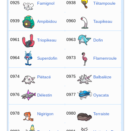
0925
0938
Famignol
Têtampoule
0939
0960
Ampibidou
Taupikeau
0961
0963
Triopikeau
Dofin
0964
0973
Superdofin
Flamenroule
0974
0975
Piétacé
Balbalèze
0976
0977
Délestin
Oyacata
0978
0980
Nigirigon
Terraiste