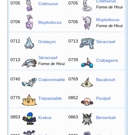
Colimucus
0705
0705
Colimucus
Forme de Hisui
Muplodocus
0706
0706
Muplodocus
Forme de Hisui
0712
0713
Grelaçon
Séracrawl
Séracrawl
0713
0739
Crabagarre
Forme de Hisui
0740
0769
Crabominable
Bacabouh
0770
0852
Trépassable
Poulpaf
0853
0863
Krakos
Berserkatt