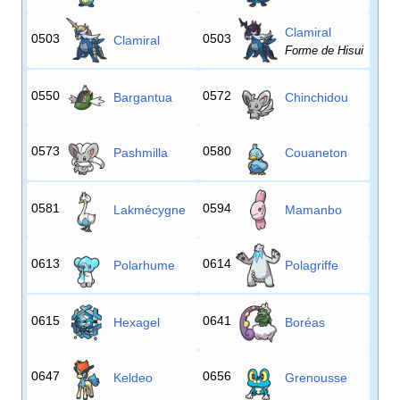
Clamiral
0503
0503
Clamiral
Forme de Hisui
0550
0572
Bargantua
Chinchidou
0573
0580
Pashmilla
Couaneton
0581
0594
Lakmécygne
Mamanbo
0613
0614
Polarhume
Polagriffe
0615
0641
Hexagel
Boréas
0647
0656
Keldeo
Grenousse