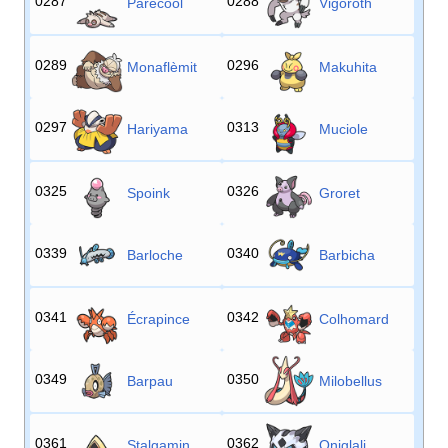
0287
0288
Parecool
Vigoroth
0289
0296
Monaflèmit
Makuhita
0297
0313
Hariyama
Muciole
0325
0326
Spoink
Groret
0339
0340
Barloche
Barbicha
0341
0342
Écrapince
Colhomard
0349
0350
Barpau
Milobellus
0361
0362
Stalgamin
Oniglali