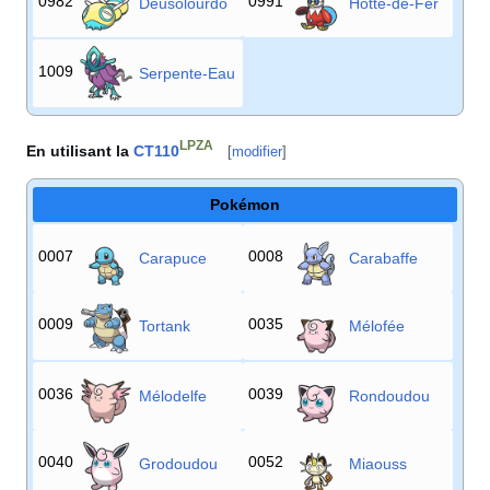
0982
0991
Deusolourdo
Hotte-de-Fer
1009
Serpente-Eau
LPZA
En utilisant la
CT110
[
modifier
]
Pokémon
0007
0008
Carapuce
Carabaffe
0009
0035
Tortank
Mélofée
0036
0039
Mélodelfe
Rondoudou
0040
0052
Grodoudou
Miaouss