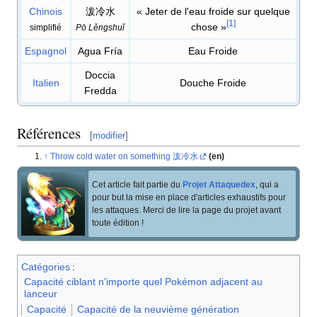
Chinois
泼冷水
«
Jeter de l'eau froide sur quelque
[
1
]
chose
»
simplifié
Pō Lěngshuǐ
Espagnol
Agua Fría
Eau Froide
Doccia
Italien
Douche Froide
Fredda
Références
[
modifier
]
Throw cold water on something 泼冷水
(en)
Cet article fait partie du
Projet Attaquedex
, qui a
pour but la mise en place d'articles exhaustifs pour
les attaques. Merci de lire la page du projet avant
toute édition
!
Catégories
:
Capacité ciblant n'importe quel Pokémon adjacent au
lanceur
Capacité
Capacité de la neuvième génération