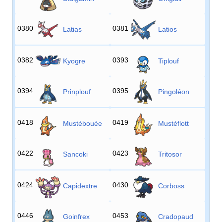
0380
0381
Latias
Latios
0382
0393
Kyogre
Tiplouf
0394
0395
Prinplouf
Pingoléon
0418
0419
Mustébouée
Mustéflott
0422
0423
Sancoki
Tritosor
0424
0430
Capidextre
Corboss
0446
0453
Goinfrex
Cradopaud