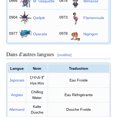
0866
0876
M. Glaquette
Wimessir
0904
0973
Qwilpik
Flamenroule
0977
0978
Oyacata
Nigirigon
Dans d'autres langues
[
modifier
]
Langue
Nom
Traduction
ひやみず
Japonais
Eau Froide
Hiya Mizu
Chilling
Anglais
Eau Réfrigérante
Water
Kalte
Allemand
Douche Froide
Dusche