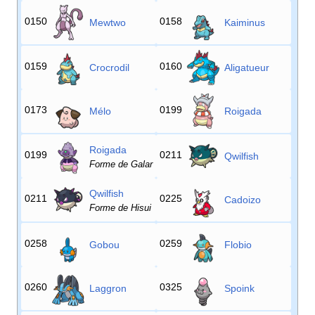
0150
0158
Mewtwo
Kaiminus
0159
0160
Crocrodil
Aligatueur
0173
0199
Mélo
Roigada
Roigada
0199
0211
Qwilfish
Forme de Galar
Qwilfish
0211
0225
Cadoizo
Forme de Hisui
0258
0259
Gobou
Flobio
0260
0325
Laggron
Spoink