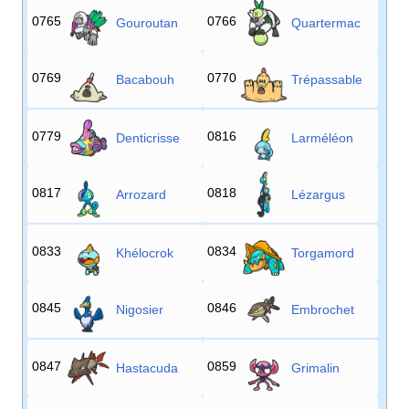
0765
0766
Gouroutan
Quartermac
0769
0770
Bacabouh
Trépassable
0779
0816
Denticrisse
Larméléon
0817
0818
Arrozard
Lézargus
0833
0834
Khélocrok
Torgamord
0845
0846
Nigosier
Embrochet
0847
0859
Hastacuda
Grimalin