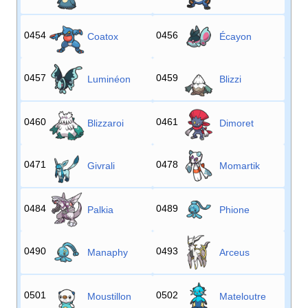
0454
0456
Coatox
Écayon
0457
0459
Luminéon
Blizzi
0460
0461
Blizzaroi
Dimoret
0471
0478
Givrali
Momartik
0484
0489
Palkia
Phione
0490
0493
Manaphy
Arceus
0501
0502
Moustillon
Mateloutre