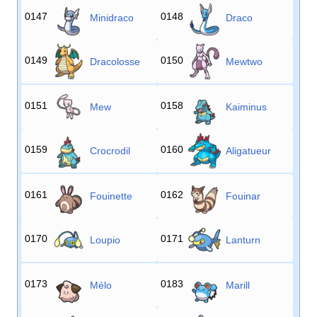
0147
0148
Minidraco
Draco
0149
0150
Dracolosse
Mewtwo
0151
0158
Mew
Kaiminus
0159
0160
Crocrodil
Aligatueur
0161
0162
Fouinette
Fouinar
0170
0171
Loupio
Lanturn
0173
0183
Mélo
Marill