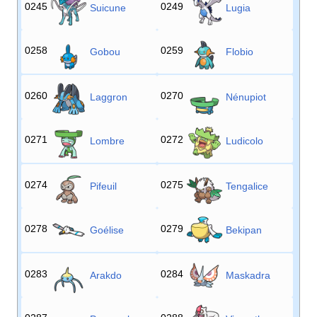
0245
0249
Suicune
Lugia
0258
0259
Gobou
Flobio
0260
0270
Laggron
Nénupiot
0271
0272
Lombre
Ludicolo
0274
0275
Pifeuil
Tengalice
0278
0279
Goélise
Bekipan
0283
0284
Arakdo
Maskadra