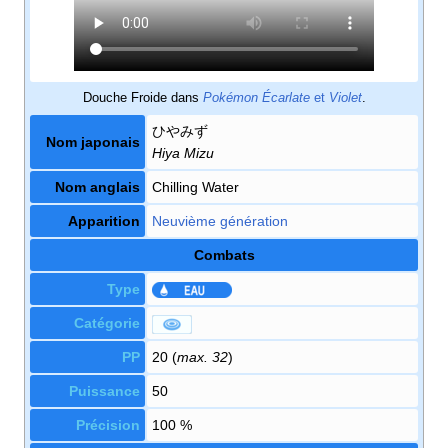
Douche Froide dans
Pokémon Écarlate
et
Violet
.
ひやみず
Nom japonais
Hiya Mizu
Nom anglais
Chilling Water
Apparition
Neuvième génération
Combats
Type
Catégorie
PP
20 (
max. 32
)
Puissance
50
Précision
100
%