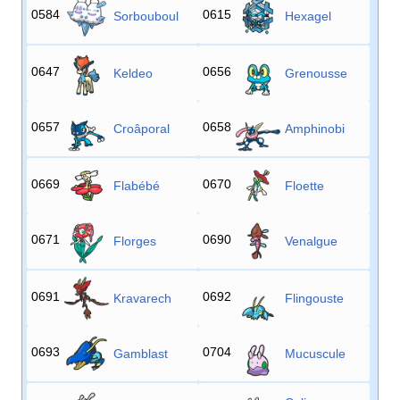
0584
0615
Sorbouboul
Hexagel
0647
0656
Keldeo
Grenousse
0657
0658
Croâporal
Amphinobi
0669
0670
Flabébé
Floette
0671
0690
Florges
Venalgue
0691
0692
Kravarech
Flingouste
0693
0704
Gamblast
Mucuscule