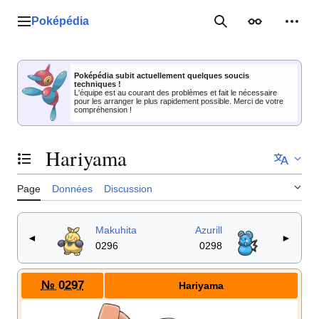
Aller
au
Poképédia
Menu principal
Rechercher
Apparence
Outil
contenu
Poképédia subit actuellement quelques soucis
techniques !
L'équipe est au courant des problèmes et fait le nécessaire
pour les arranger le plus rapidement possible. Merci de votre
compréhension !
Hariyama
Basculer la table des matières
Page
Données
Discussion
Makuhita
Azurill
◄
►
0296
0298
№ 0297
Hariyama