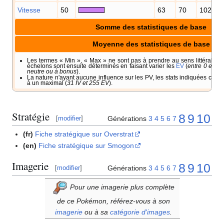
Vitesse
50
63
70
102
Somme des statistiques de base
Moyenne des statistiques de base
Les termes «
Min
», «
Max
» ne sont pas à prendre au sens littéral. Il 
échelons sont ensuite déterminés en faisant varier les
EV
(
entre 0 et 25
neutre ou à bonus
).
La nature n'ayant aucune influence sur les PV, les stats indiquées corr
à un maximal (
31 IV et 255 EV
).
Stratégie
8
9
10
Générations
3
4
5
6
7
[
modifier
]
(fr)
Fiche stratégique sur Overstrat
(en)
Fiche stratégique sur Smogon
Imagerie
8
9
10
Générations
3
4
5
6
7
[
modifier
]
Pour une imagerie plus complète
de ce Pokémon, référez-vous à son
imagerie
ou à sa
catégorie d'images
.