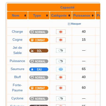
Capacité
Nom
Type
Catégorie
Puissance
Préci
[-] Masquer
Charge
40
10
Cogne
15
10
Jet de
—
10
Sable
Puissance
—
Saumure
65
10
Bluff
40
10
Forte-
60
10
Paume
Cyclone
—