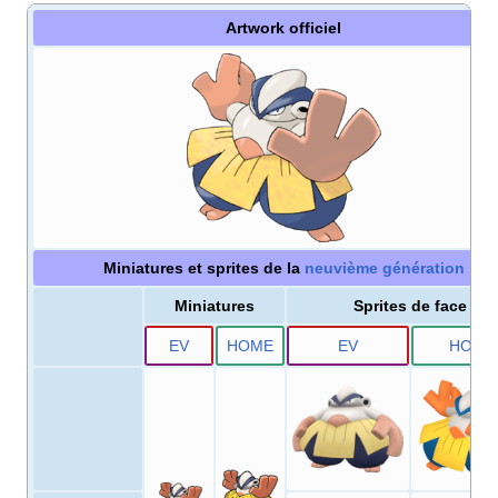
Artwork officiel
Miniatures et sprites de la
neuvième génération
Miniatures
Sprites de face
E
V
HOME
E
V
HOME