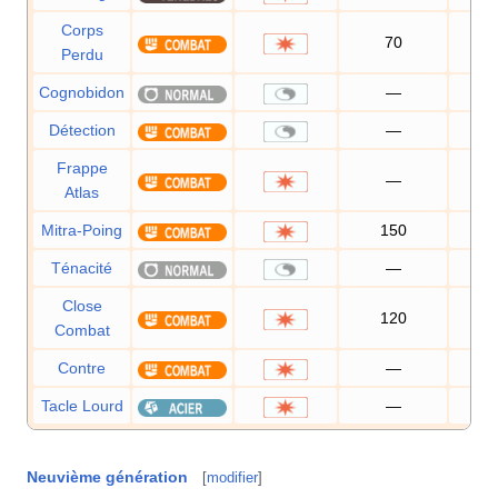
Corps
70
Perdu
Cognobidon
—
Détection
—
Frappe
—
10
Atlas
Mitra-Poing
150
10
Ténacité
—
Close
120
10
Combat
Contre
—
10
Tacle Lourd
—
10
Neuvième génération
[
modifier
]