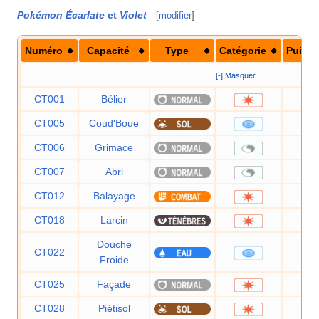
Pokémon Écarlate
et
Violet
[
modifier
]
Numéro
Capacité
Type
Catégorie
Puiss
[-] Masquer
CT001
Bélier
9
CT005
Coud'Boue
2
CT006
Grimace
CT007
Abri
CT012
Balayage
CT018
Larcin
6
Douche
CT022
5
Froide
CT025
Façade
7
CT028
Piétisol
6