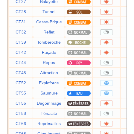
CT27
Balayette
CT28
Tunnel
CT31
Casse-Brique
CT32
Reflet
CT39
Tomberoche
CT42
Façade
CT44
Repos
CT45
Attraction
CT52
Exploforce
CT55
Saumure
CT56
Dégommage
CT58
Ténacité
CT66
Représailles
CT68
Giga Impact