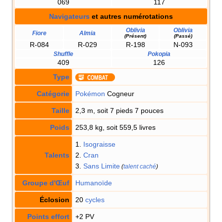
069
117
Navigateurs
et autres numérotations
Oblivia
Oblivia
Fiore
Almia
(Présent)
(Passé)
R-084
R-029
R-198
N-093
Shuffle
Pokopia
409
126
Type
Catégorie
Pokémon
Cogneur
Taille
2,3 m, soit 7 pieds 7 pouces
Poids
253,8 kg, soit 559,5 livres
1.
Isograisse
Talents
2.
Cran
3.
Sans Limite
(
talent caché
)
Groupe d'Œuf
Humanoïde
Éclosion
20
cycles
Points effort
+2 PV