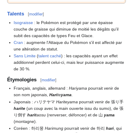
Talents
[
modifier
]
Isograisse
: le Pokémon est protégé par une épaisse
couche de graisse qui diminue de moitié les dégâts qu'il
subit des capacités de types Feu et Glace.
Cran
: augmente l'Attaque du Pokémon s'il est affecté par
une altération de statut.
Sans Limite
(
talent caché
)
: les capacités ayant un effet
additionnel perdent celui-ci, mais leur puissance augmente
de 30
%.
Étymologies
[
modifier
]
Français, anglais, allemand
:
Hariyama
pourrait venir de
son nom japonais,
Hari
te
yama
.
Japonais
: ハリテヤマ
Hariteyama
pourrait venir de 張り手
harite
(un coup avec la main ouverte issu du sumo), de 張
り倒す
harit
aosu
(renverser, défoncer) et de 山
yama
(montagne).
Coréen
: 하리뭉
Harimung
pourrait venir de 하리
hari
, qui