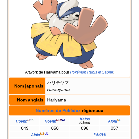
Artwork de Hariyama pour
Pokémon Rubis
et
Saphir
.
ハリテヤマ
Nom japonais
Hariteyama
Nom anglais
Hariyama
Numéros de Pokédex
régionaux
Kalos
R
S
E
RO
SA
S
L
Hoenn
Hoenn
Alola
(Côtes)
049
050
096
057
US
UL
Paldea
Alola