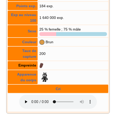
Points exp.
184 exp.
Exp au niveau
1 640 000 exp.
100
25
% femelle ; 75
% mâle
Sexe
Couleur
Brun
Taux de
200
capture
Empreinte
Apparence
du corps
Cri