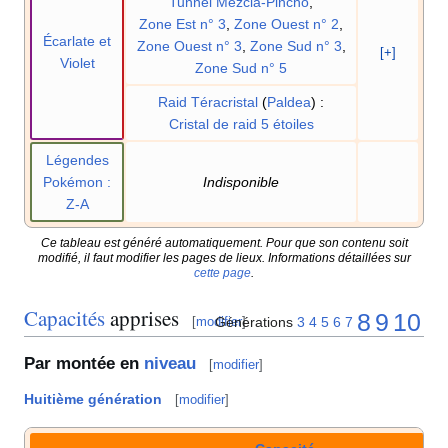
Tunnel Mezcla-Pincho
,
Zone Est n° 3
,
Zone Ouest n° 2
,
Écarlate et
Zone Ouest n° 3
,
Zone Sud n° 3
,
[+]
Violet
Zone Sud n° 5
Raid Téracristal
(
Paldea
)
:
Cristal de raid 5 étoiles
Légendes
Pokémon
:
Indisponible
Z-A
Ce tableau est généré automatiquement. Pour que son contenu soit
modifié, il faut modifier les pages de lieux. Informations détaillées sur
cette page
.
Capacités
apprises
8
9
10
Générations
3
4
5
6
7
[
modifier
]
Par montée en
niveau
[
modifier
]
Huitième génération
[
modifier
]