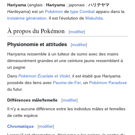
Hariyama
(anglais
:
Hariyama
; japonais
:
ハリテヤマ
Hariteyama
) est un
Pokémon
de
type
Combat
apparu dans la
troisième génération
. Il est l'évolution de
Makuhita
.
À propos du Pokémon
[
modifier
]
Physionomie et attitudes
[
modifier
]
Hariyama ressemble à un lutteur de sumo avec des mains
démesurément grandes et une ceinture jaune ressemblant à
un pagne.
Dans
Pokémon Écarlate
et
Violet
, il est établi que Hariyama
possède des liens avec
Paume-de-Fer
, un
Pokémon Paradoxe
du futur.
Différences mâle/femelle
[
modifier
]
Il n'y a aucune différence entre les individus mâles et femelles
de cette espèce.
Chromatique
[
modifier
]
Lorsqu'il est chromatique, Hariyama a les poings, le centre du