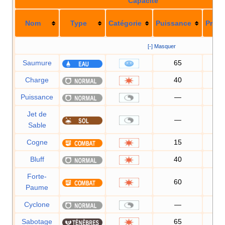
Capacité
Nom
Type
Catégorie
Puissance
Préci
[-] Masquer
Saumure
65
10
Charge
40
10
Puissance
—
Jet de
—
10
Sable
Cogne
15
10
Bluff
40
10
Forte-
60
10
Paume
Cyclone
—
Sabotage
65
10