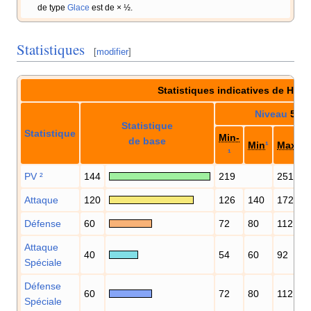
de type
Glace
est de × ½.
Statistiques
[
modifier
]
Statistiques indicatives de Hari
Niveau
50
Statistique
Statistique
Min-
de base
Min
¹
Max
¹
¹
PV
²
144
219
251
Attaque
120
126
140
172
Défense
60
72
80
112
Attaque
40
54
60
92
Spéciale
Défense
60
72
80
112
Spéciale