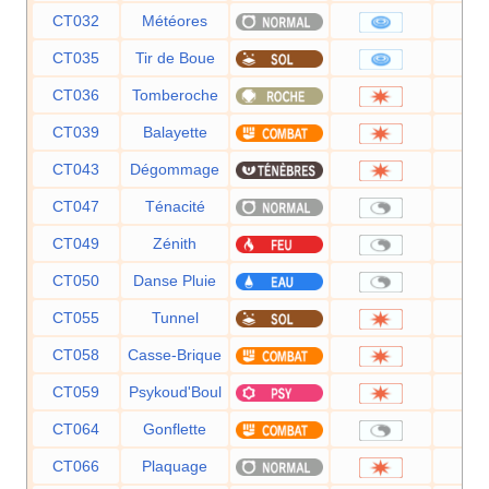
CT032
Météores
6
CT035
Tir de Boue
5
CT036
Tomberoche
6
CT039
Balayette
6
CT043
Dégommage
CT047
Ténacité
CT049
Zénith
CT050
Danse Pluie
CT055
Tunnel
8
CT058
Casse-Brique
7
CT059
Psykoud'Boul
8
CT064
Gonflette
CT066
Plaquage
8