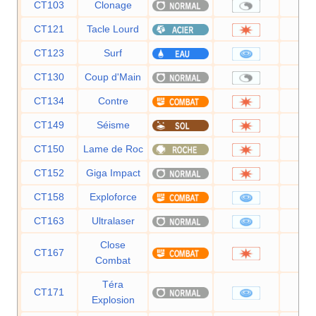
CT103
Clonage
CT121
Tacle Lourd
CT123
Surf
9
CT130
Coup d'Main
CT134
Contre
CT149
Séisme
1
CT150
Lame de Roc
1
CT152
Giga Impact
1
CT158
Exploforce
1
CT163
Ultralaser
1
Close
CT167
1
Combat
Téra
CT171
8
Explosion