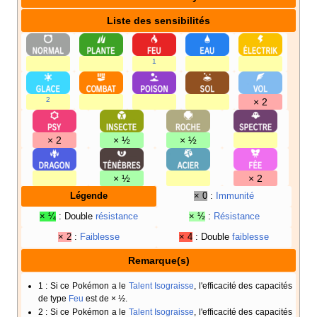
Liste des sensibilités
1
2
× 2
× 2
× ½
× ½
× ½
× 2
Légende
× 0
:
Immunité
× ¼
: Double
résistance
× ½
:
Résistance
× 2
:
Faiblesse
× 4
: Double
faiblesse
Remarque(s)
1
: Si ce Pokémon a le
Talent
Isograisse
, l'efficacité des capacités
de type
Feu
est de × ½.
2
: Si ce Pokémon a le
Talent
Isograisse
, l'efficacité des capacités