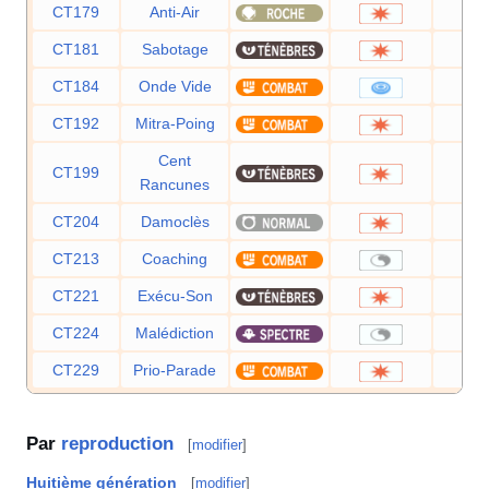
CT179
Anti-Air
5
CT181
Sabotage
6
CT184
Onde Vide
4
CT192
Mitra-Poing
1
Cent
CT199
7
Rancunes
CT204
Damoclès
1
CT213
Coaching
CT221
Exécu-Son
8
CT224
Malédiction
CT229
Prio-Parade
6
Par
reproduction
[
modifier
]
Huitième génération
[
modifier
]