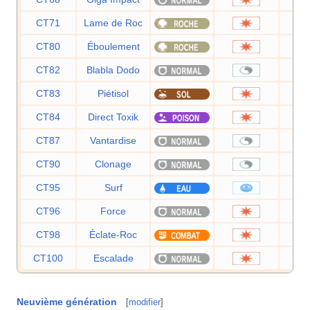
CT71
Lame de Roc
CT80
Éboulement
CT82
Blabla Dodo
CT83
Piétisol
CT84
Direct Toxik
CT87
Vantardise
CT90
Clonage
CT95
Surf
CT96
Force
CT98
Éclate-Roc
CT100
Escalade
Neuvième génération
[
modifier
]