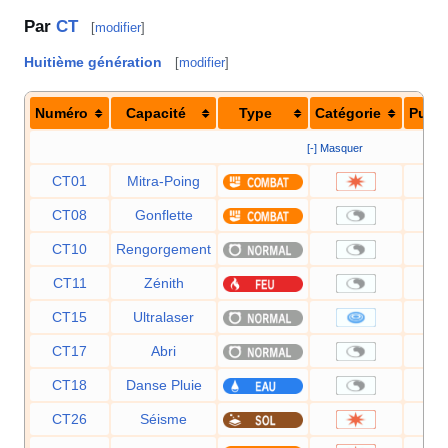
Par
CT
[
modifier
]
Huitième génération
[
modifier
]
Numéro
Capacité
Type
Catégorie
Puis
[-] Masquer
CT01
Mitra-Poing
CT08
Gonflette
CT10
Rengorgement
CT11
Zénith
CT15
Ultralaser
CT17
Abri
CT18
Danse Pluie
CT26
Séisme