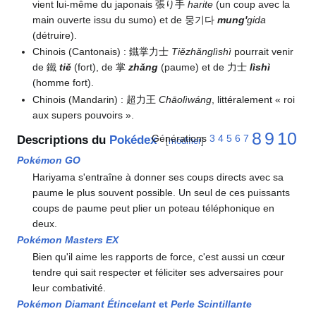
vient lui-même du japonais 張り手
harite
(un coup avec la
main ouverte issu du sumo) et de 뭉기다
mung'
gida
(détruire).
Chinois (Cantonais)
: 鐵掌力士
Tiězhǎnglìshì
pourrait venir
de 鐵
tiě
(fort), de 掌
zhǎng
(paume) et de 力士
lìshì
(homme fort).
Chinois (Mandarin)
: 超力王
Chāolìwáng
, littéralement «
roi
aux supers pouvoirs
».
8
9
10
Générations
3
4
5
6
7
Descriptions du
Pokédex
[
modifier
]
Pokémon GO
Hariyama s'entraîne à donner ses coups directs avec sa
paume le plus souvent possible. Un seul de ces puissants
coups de paume peut plier un poteau téléphonique en
deux.
Pokémon Masters EX
Bien qu'il aime les rapports de force, c'est aussi un cœur
tendre qui sait respecter et féliciter ses adversaires pour
leur combativité.
Pokémon Diamant Étincelant
et
Perle Scintillante