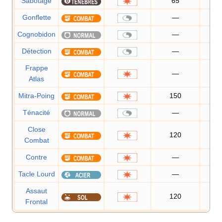
Sabotage
65
10
Gonflette
—
Cognobidon
—
Détection
—
Frappe
—
10
Atlas
Mitra-Poing
150
10
Ténacité
—
Close
120
10
Combat
Contre
—
10
Tacle Lourd
—
10
Assaut
120
10
Frontal