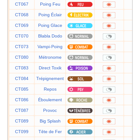
CT067
Poing Feu
7
CT068
Poing Éclair
7
CT069
Poing Glace
7
CT070
Blabla Dodo
CT073
Vampi-Poing
7
CT080
Métronome
CT083
Direct Toxik
8
CT084
Trépignement
7
CT085
Repos
CT086
Éboulement
7
CT087
Provoc
CT089
Big Splash
8
CT099
Tête de Fer
8