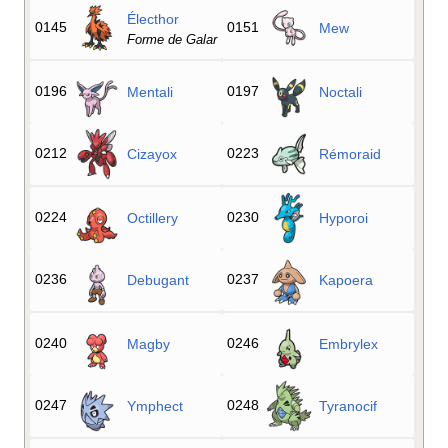
Électhor
0145
0151
Mew
Forme de Galar
0196
0197
Mentali
Noctali
0212
0223
Cizayox
Rémoraid
0224
0230
Octillery
Hyporoi
0236
0237
Debugant
Kapoera
0240
0246
Magby
Embrylex
0247
0248
Ymphect
Tyranocif