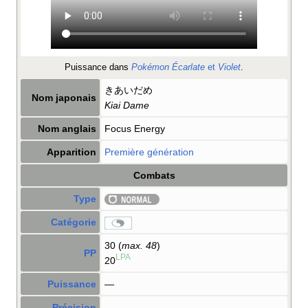
Puissance dans
Pokémon Écarlate
et
Violet
.
きあいだめ
Nom japonais
Kiai Dame
Nom anglais
Focus Energy
Apparition
Première génération
Combats
Type
Catégorie
30 (
max. 48
)
PP
LPA
20
Puissance
—
Précision
—