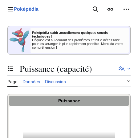
Aller
au
Poképédia
Menu principal
Rechercher
Apparence
Outil
contenu
Poképédia subit actuellement quelques soucis
techniques !
L'équipe est au courant des problèmes et fait le nécessaire
pour les arranger le plus rapidement possible. Merci de votre
compréhension !
Puissance (capacité)
Basculer la table des matières
Page
Données
Discussion
Puissance