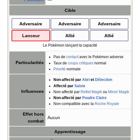
Cible
Adversaire
Adversaire
Adversaire
Lanceur
Allié
Allié
Le Pokémon lançant la capacité
Pas de
contact
avec le Pokémon adverse
Particularités
Taux de
coups critiques
normal
Priorité
normale
Non-affecté par
Abri
et
Détection
Affecté par
Saisie
Influences
Non-affecté par
Reflet Magik
ou
Miroir Magik
Non-affecté par
Poudre Claire
Non-compatible avec la
Roche Royale
Effet hors
Aucun
combat
Apprentissage