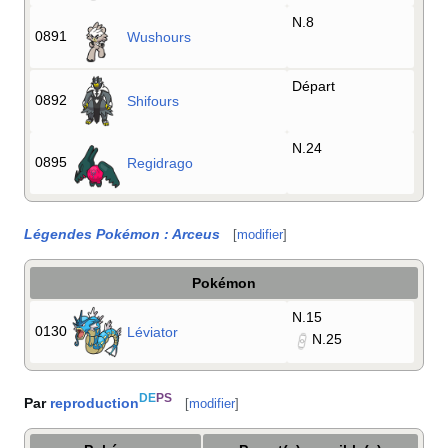
N.8
0891
Wushours
Départ
0892
Shifours
N.24
0895
Regidrago
Légendes Pokémon
: Arceus
[
modifier
]
Pokémon
N.15
0130
Léviator
N.25
DE
PS
Par
reproduction
[
modifier
]