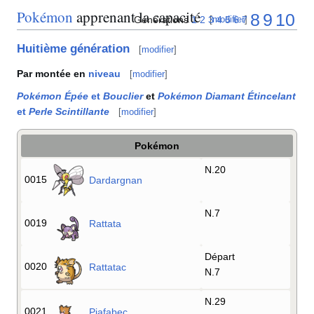
Pokémon
apprenant la capacité
8
9
10
Générations
1
2
3
4
5
6
7
[
modifier
]
Huitième génération
[
modifier
]
Par montée en
niveau
[
modifier
]
Pokémon Épée
et
Bouclier
et
Pokémon Diamant Étincelant
et
Perle Scintillante
[
modifier
]
Pokémon
N.20
0015
Dardargnan
N.7
0019
Rattata
Départ
0020
Rattatac
N.7
N.29
0021
Piafabec