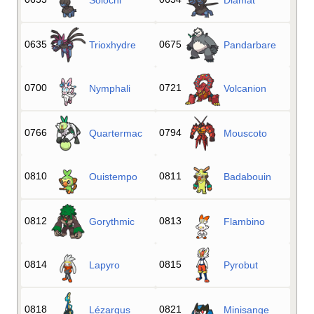
Solochi
Diamat
0635
0675
Trioxhydre
Pandarbare
0700
0721
Nymphali
Volcanion
0766
0794
Quartermac
Mouscoto
0810
0811
Ouistempo
Badabouin
0812
0813
Gorythmic
Flambino
0814
0815
Lapyro
Pyrobut
0818
0821
Lézargus
Minisange