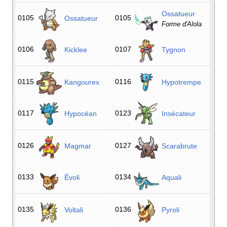
Ossatueur
0105
0105
Ossatueur
Forme d'Alola
0106
0107
Kicklee
Tygnon
0115
0116
Kangourex
Hypotrempe
0117
0123
Hypocéan
Insécateur
0126
0127
Magmar
Scarabrute
0133
0134
Évoli
Aquali
0135
0136
Voltali
Pyroli