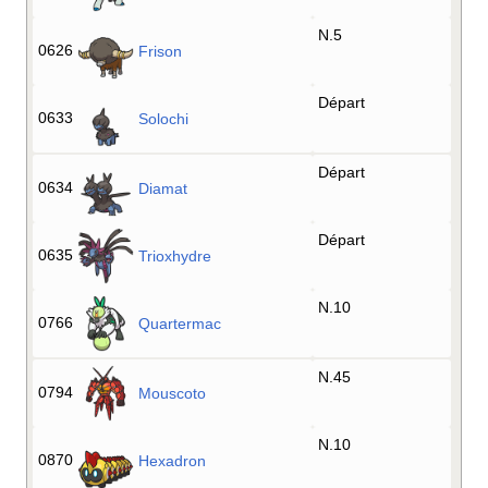
N.5
0626
Frison
Départ
0633
Solochi
Départ
0634
Diamat
Départ
0635
Trioxhydre
N.10
0766
Quartermac
N.45
0794
Mouscoto
N.10
0870
Hexadron