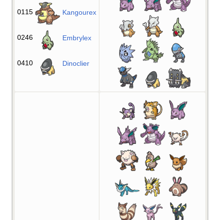
0115
Kangourex
0246
Embrylex
0410
Dinoclier