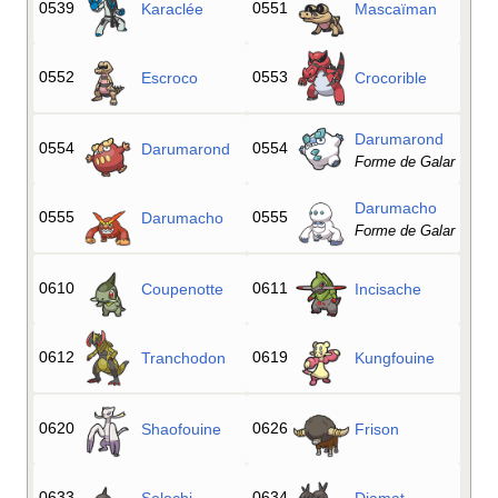
0539
0551
Karaclée
Mascaïman
0552
0553
Escroco
Crocorible
Darumarond
0554
0554
Darumarond
Forme de Galar
Darumacho
0555
0555
Darumacho
Forme de Galar
0610
0611
Coupenotte
Incisache
0612
0619
Tranchodon
Kungfouine
0620
0626
Shaofouine
Frison
0633
0634