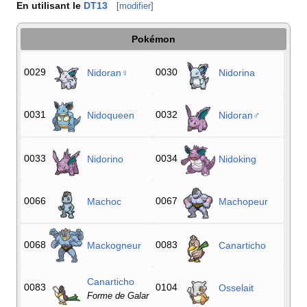
En utilisant le
DT13
[
modifier
]
Pokémon
0029
0030
Nidoran♀
Nidorina
0031
0032
Nidoqueen
Nidoran♂
0033
0034
Nidorino
Nidoking
0066
0067
Machoc
Machopeur
0068
0083
Mackogneur
Canarticho
Canarticho
0083
0104
Osselait
Forme de Galar