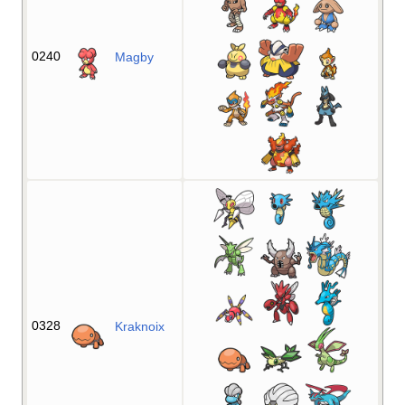
0240
Magby
0328
Kraknoix