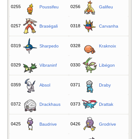
0255
0256
Poussifeu
Galifeu
0257
0318
Braségali
Carvanha
0319
0328
Sharpedo
Kraknoix
0329
0330
Vibraninf
Libégon
0359
0371
Absol
Draby
0372
0373
Drackhaus
Drattak
0425
0426
Baudrive
Grodrive