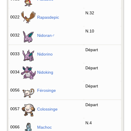
N.32
0022
Rapasdepic
N.10
0032
Nidoran♂
Départ
0033
Nidorino
Départ
0034
Nidoking
Départ
0056
Férosinge
Départ
0057
Colossinge
N.4
0066
Machoc