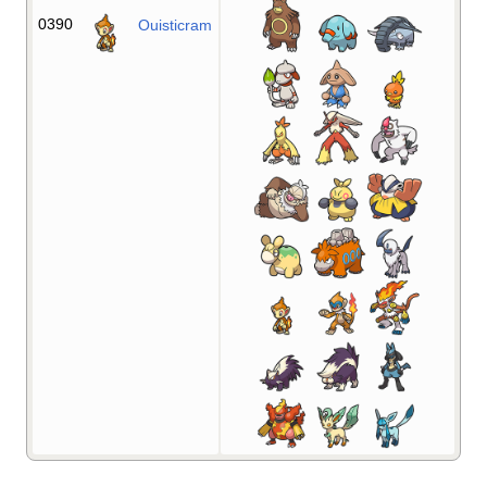
0390
Ouisticram