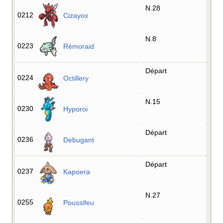
N.28
0212
Cizayox
N.8
0223
Rémoraid
Départ
0224
Octillery
N.15
0230
Hyporoi
Départ
0236
Debugant
Départ
0237
Kapoera
N.27
0255
Poussifeu