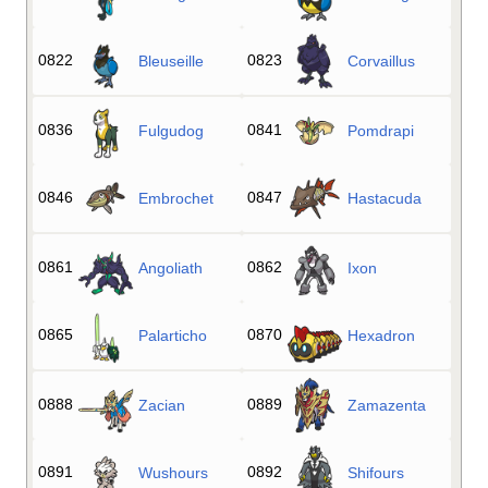
0822
0823
Bleuseille
Corvaillus
0836
0841
Fulgudog
Pomdrapi
0846
0847
Embrochet
Hastacuda
0861
0862
Angoliath
Ixon
0865
0870
Palarticho
Hexadron
0888
0889
Zacian
Zamazenta
0891
0892
Wushours
Shifours