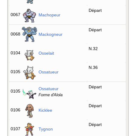
Départ
0067
Machopeur
Départ
0068
Mackogneur
N.32
0104
Osselait
N.36
0105
Ossatueur
Départ
Ossatueur
0105
Forme d'Alola
Départ
0106
Kicklee
Départ
0107
Tygnon