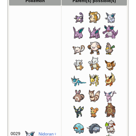
Pokémon
Parent(s) possible(s)
0029
Nidoran♀