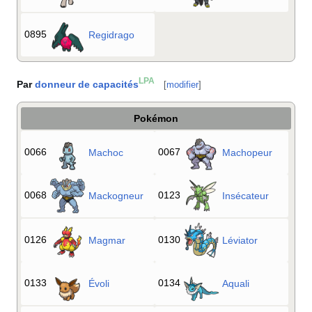
0895
Regidrago
LPA
Par
donneur de capacités
[
modifier
]
Pokémon
0066
0067
Machoc
Machopeur
0068
0123
Mackogneur
Insécateur
0126
0130
Magmar
Léviator
0133
0134
Évoli
Aquali