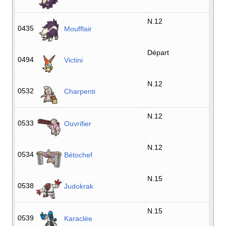
N.12
0435
Moufflair
Départ
0494
Victini
N.12
0532
Charpenti
N.12
0533
Ouvrifier
N.12
0534
Bétochef
N.15
0538
Judokrak
N.15
0539
Karaclée