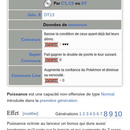
Par
CT
,
CS
ou
DT
Gén. 8
DT13
Données de
concours
Baisse la condition de ceux ayant déjà fait leurs
Concours
démo.
♥
♥♥♥
Super
Fait gagner le double de points le tour suivant.
0
Concours
Augmente la confiance du Pokémon et diminue
Concours Live
sa nervosité.
♥
0
Puissance
est une capacité non-offensive de type
Normal
introduite dans la
première génération
.
Effet
8
9
10
Générations
1
2
3
4
5
6
7
[
modifier
]
Puissance octroie au lanceur un bonus qui dure aussi
longtemps qu'il reste sur le terrain et qui augmente de 2 crans