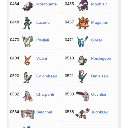
0434
0435
Moufouette
Moufflair
0448
0467
Lucario
Maganon
0470
0471
Phyllali
Givrali
0494
0519
Victini
Poichigeon
0520
0521
Colombeau
Déflaisan
0532
0533
Charpenti
Ouvrifier
0534
0538
Bétochef
Judokrak