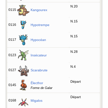
N.20
0115
Kangourex
N.15
0116
Hypotrempe
N.15
0117
Hypocéan
N.28
0123
Insécateur
N.4
0127
Scarabrute
Départ
Électhor
0145
Forme de Galar
Départ
0168
Migalos