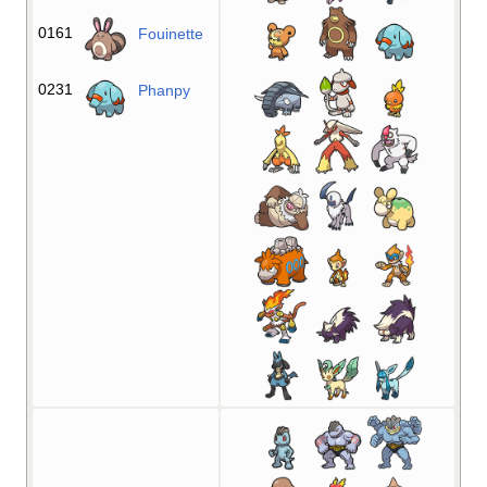
0161
Fouinette
0231
Phanpy