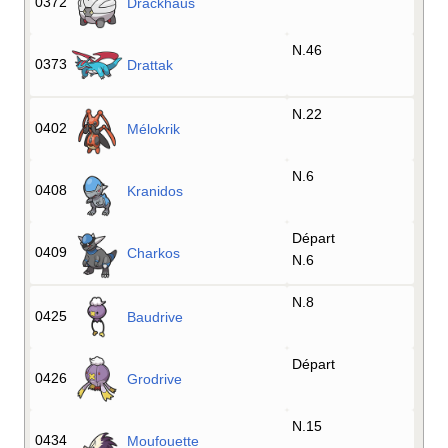
0372
Drackhaus
N.46
0373
Drattak
N.22
0402
Mélokrik
N.6
0408
Kranidos
Départ
0409
Charkos
N.6
N.8
0425
Baudrive
Départ
0426
Grodrive
N.15
0434
Moufouette