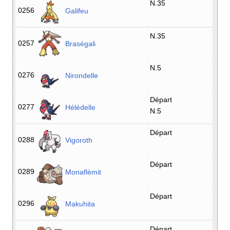
N.35
0256
Galifeu
N.35
0257
Braségali
N.5
0276
Nirondelle
Départ
0277
Hélédelle
N.5
Départ
0288
Vigoroth
Départ
0289
Monaflèmit
Départ
0296
Makuhita
Départ