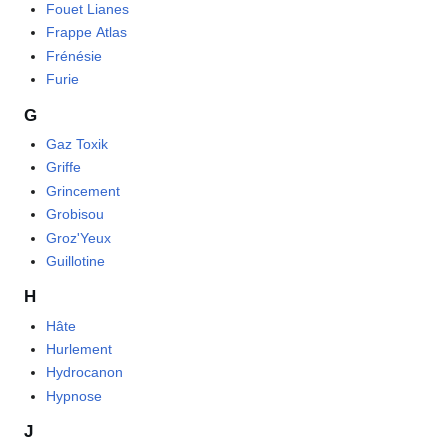
Fouet Lianes
Frappe Atlas
Frénésie
Furie
G
Gaz Toxik
Griffe
Grincement
Grobisou
Groz'Yeux
Guillotine
H
Hâte
Hurlement
Hydrocanon
Hypnose
J