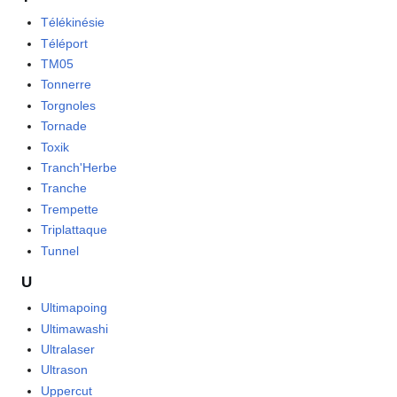
Télékinésie
Téléport
TM05
Tonnerre
Torgnoles
Tornade
Toxik
Tranch'Herbe
Tranche
Trempette
Triplattaque
Tunnel
U
Ultimapoing
Ultimawashi
Ultralaser
Ultrason
Uppercut