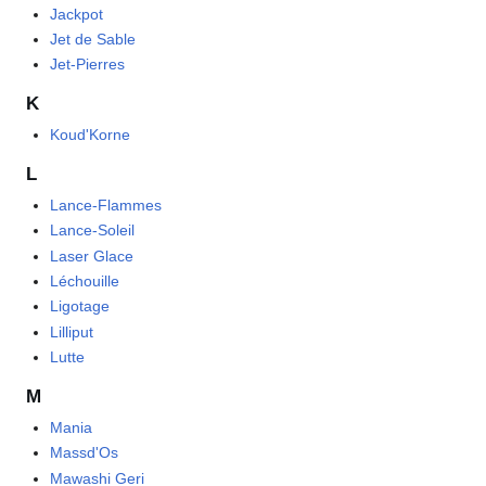
Jackpot
Jet de Sable
Jet-Pierres
K
Koud'Korne
L
Lance-Flammes
Lance-Soleil
Laser Glace
Léchouille
Ligotage
Lilliput
Lutte
M
Mania
Massd'Os
Mawashi Geri