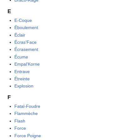
Draco-Rage
E
E-Coque
Éboulement
Éclair
Écras'Face
Écrasement
Écume
Empal'Korne
Entrave
Étreinte
Explosion
F
Fatal-Foudre
Flammèche
Flash
Force
Force Poigne