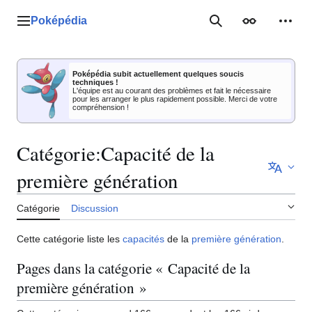
Aller
au
Poképédia
Menu principal
Rechercher
Apparence
Outil
contenu
Poképédia subit actuellement quelques soucis
techniques !
L'équipe est au courant des problèmes et fait le nécessaire
pour les arranger le plus rapidement possible. Merci de votre
compréhension !
Catégorie
:
Capacité de la
première génération
Catégorie
Discussion
Cette catégorie liste les
capacités
de la
première génération
.
Pages dans la catégorie « Capacité de la
première génération »