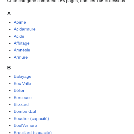
Cette catégorie comprend 166 pages, dont les 166 ci-dessous.
A
Abîme
Acidarmure
Acide
Affûtage
Amnésie
Armure
B
Balayage
Bec Vrille
Bélier
Berceuse
Blizzard
Bombe Œuf
Bouclier (capacité)
Boul'Armure
Brouillard (capacité)