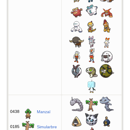
0438
Manzaï
0185
Simularbre