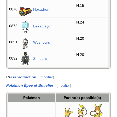
N.15
0870
Hexadron
N.24
0875
Bekaglaçon
N.20
0891
Wushours
N.20
0892
Shifours
Par
reproduction
[
modifier
]
Pokémon Épée
et
Bouclier
[
modifier
]
Pokémon
Parent(s) possible(s)