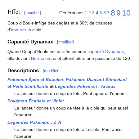
Effet
8
9
10
Générations
1
2
3
4
5
6
7
[
modifier
]
Coup d'Boule inflige des dégâts et a 30% de chances
d'
apeurer
la cible.
Capacité Dynamax
[
modifier
]
Quand Coup d'Boule est utilisée comme
capacité Dynamax
,
elle devient
Normalomax
et atteint alors une puissance de 120.
Descriptions
[
modifier
]
Pokémon Épée
et
Bouclier
,
Pokémon Diamant Étincelant
et
Perle Scintillante
et
Légendes Pokémon
: Arceus
Le lanceur donne un coup de tête. Peut apeurer l'ennemi.
Pokémon Écarlate
et
Violet
Le lanceur donne un coup de tête à la cible qui peut aussi
l'apeurer.
Légendes Pokémon
:
Z-A
Le lanceur donne un coup de tête à la cible. Peut aussi
l'apeurer.