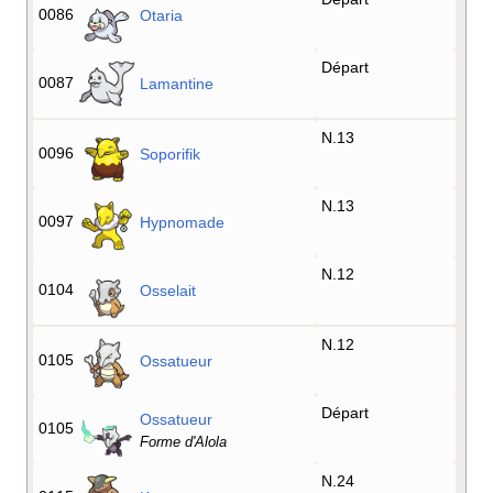
0086
Otaria
Départ
0087
Lamantine
N.13
0096
Soporifik
N.13
0097
Hypnomade
N.12
0104
Osselait
N.12
0105
Ossatueur
Départ
Ossatueur
0105
Forme d'Alola
N.24