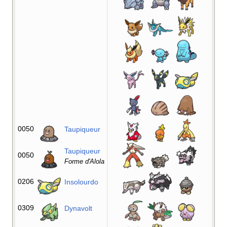
0050
Taupiqueur
Taupiqueur
0050
Forme d'Alola
0206
Insolourdo
0309
Dynavolt