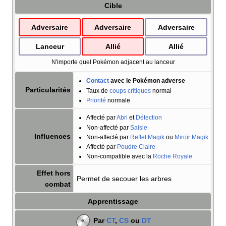
Cible
Adversaire
Adversaire
Adversaire
Lanceur
Allié
Allié
N'importe quel Pokémon adjacent au lanceur
Contact
avec le Pokémon adverse
Particularités
Taux de
coups critiques
normal
Priorité
normale
Affecté par
Abri
et
Détection
Non-affecté par
Saisie
Influences
Non-affecté par
Reflet Magik
ou
Miroir Magik
Affecté par
Poudre Claire
Non-compatible avec la
Roche Royale
Effet hors
Permet de secouer les arbres
combat
Apprentissage
Par
CT
,
CS
ou
DT