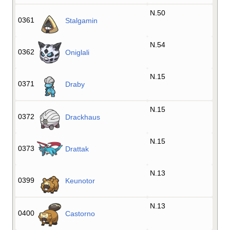
N.50
0361
Stalgamin
N.54
0362
Oniglali
N.15
0371
Draby
N.15
0372
Drackhaus
N.15
0373
Drattak
N.13
0399
Keunotor
N.13
0400
Castorno