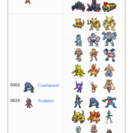
0453
Cradopaud
0624
Scalpion