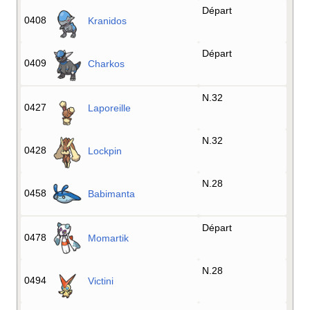
Départ
0408
Kranidos
Départ
0409
Charkos
N.32
0427
Laporeille
N.32
0428
Lockpin
N.28
0458
Babimanta
Départ
0478
Momartik
N.28
0494
Victini