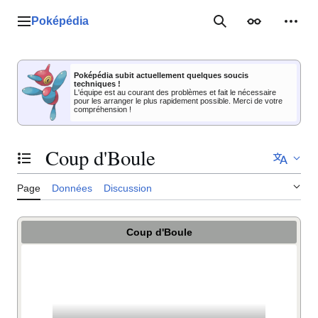
Aller
au
Poképédia
Menu principal
Rechercher
Apparence
Outil
contenu
Poképédia subit actuellement quelques soucis
techniques !
L'équipe est au courant des problèmes et fait le nécessaire
pour les arranger le plus rapidement possible. Merci de votre
compréhension !
Coup d'Boule
Basculer la table des matières
Page
Données
Discussion
Coup d'Boule