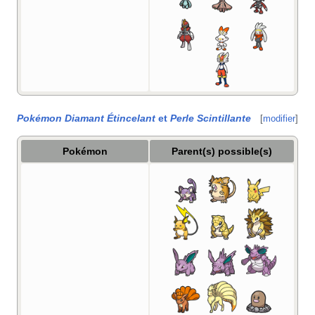
Pokémon Diamant Étincelant
et
Perle Scintillante
[
modifier
]
Pokémon
Parent(s) possible(s)