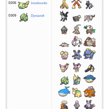
0206
Insolourdo
0309
Dynavolt