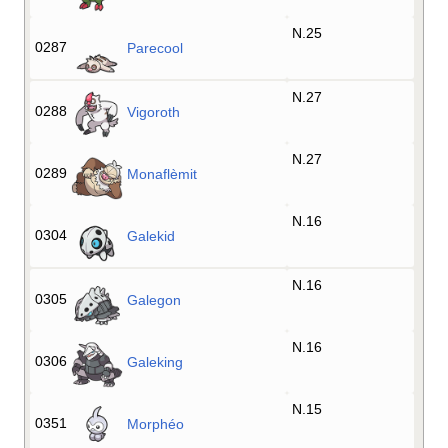
N.25
0287
Parecool
N.27
0288
Vigoroth
N.27
0289
Monaflèmit
N.16
0304
Galekid
N.16
0305
Galegon
N.16
0306
Galeking
N.15
0351
Morphéo