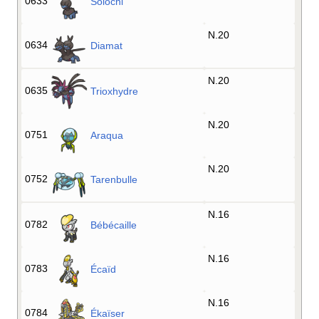
0633
Solochi
N.20
0634
Diamat
N.20
0635
Trioxhydre
N.20
0751
Araqua
N.20
0752
Tarenbulle
N.16
0782
Bébécaille
N.16
0783
Écaïd
N.16
0784
Ékaïser