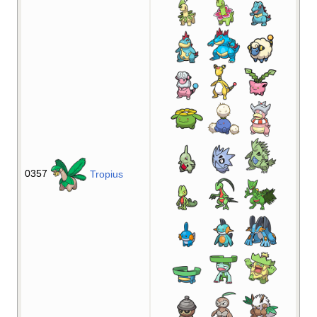
0357
Tropius