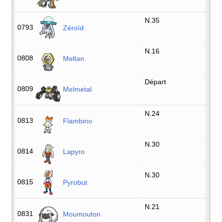
N.35
0793
Zéroïd
N.16
0808
Meltan
Départ
0809
Melmetal
N.24
0813
Flambino
N.30
0814
Lapyro
N.30
0815
Pyrobut
N.21
0831
Moumouton