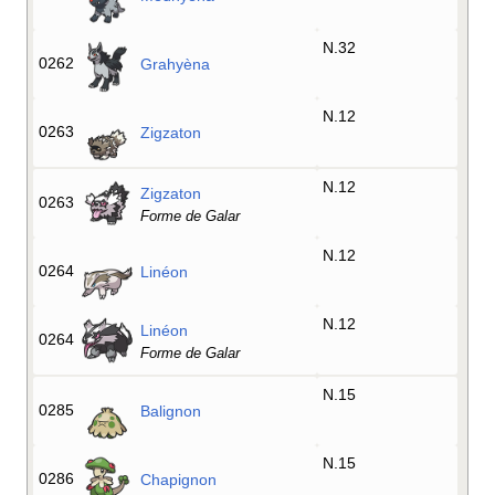
N.32
0262
Grahyèna
N.12
0263
Zigzaton
N.12
Zigzaton
0263
Forme de Galar
N.12
0264
Linéon
N.12
Linéon
0264
Forme de Galar
N.15
0285
Balignon
N.15
0286
Chapignon