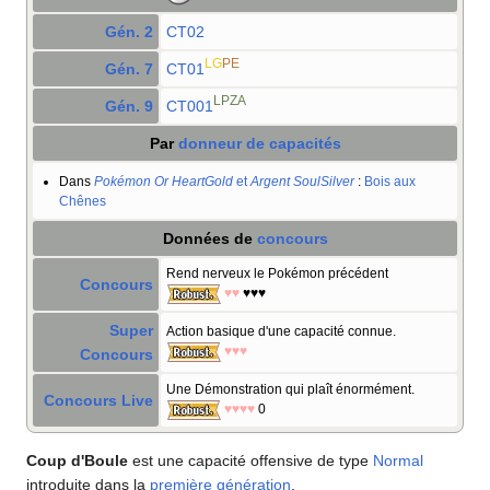
Gén. 2
CT02
LG
PE
Gén. 7
CT01
LPZA
Gén. 9
CT001
Par
donneur de capacités
Dans
Pokémon Or HeartGold
et
Argent SoulSilver
:
Bois aux
Chênes
Données de
concours
Rend nerveux le Pokémon précédent
Concours
♥♥
♥♥♥
Super
Action basique d'une capacité connue.
♥♥♥
Concours
Une Démonstration qui plaît énormément.
Concours Live
♥♥♥♥
0
Coup d'Boule
est une capacité offensive de type
Normal
introduite dans la
première génération
.