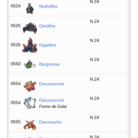
N.24
0524
Nodulithe
N.24
0525
Géolithe
N.24
0526
Gigalithe
N.24
0550
Bargantua
N.24
0554
Darumarond
N.24
Darumarond
0554
Forme de Galar
N.24
0555
Darumacho
N.24