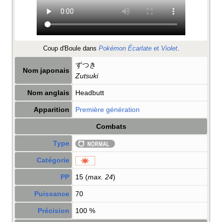
Coup d
'
Boule dans
Pokémon Écarlate
et
Violet
.
ずつき
Nom japonais
Zutsuki
Nom anglais
Headbutt
Apparition
Première génération
Combats
Type
Catégorie
PP
15 (
max. 24
)
Puissance
70
Précision
100
%