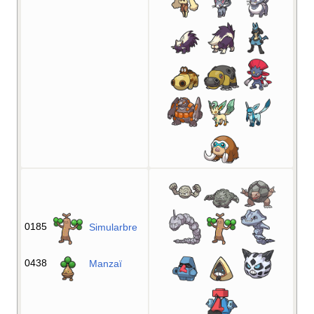
0185
Simularbre
0438
Manzaï