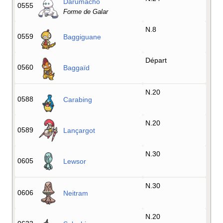
Darumacho
0555
Forme de Galar
N.8
0559
Baggiguane
Départ
0560
Baggaïd
N.20
0588
Carabing
N.20
0589
Lançargot
N.30
0605
Lewsor
N.30
0606
Neitram
N.20