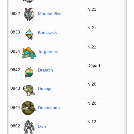
N.21
0832
Moumouflon
N.21
0833
Khélocrok
N.21
0834
Torgamord
Départ
0842
Dratatin
N.20
0843
Dunaja
N.20
0844
Dunaconda
N.12
0862
Ixon