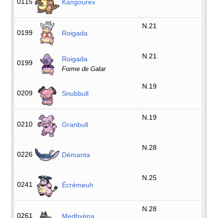
0115
Kangourex
N.21
0199
Roigada
N.21
Roigada
0199
Forme de Galar
N.19
0209
Snubbull
N.19
0210
Granbull
N.28
0226
Démanta
N.25
0241
Écrémeuh
N.28
0261
Medhyèna