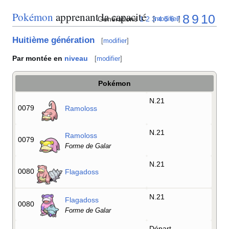
Pokémon
apprenant la capacité
8
9
10
Générations
1
2
3
4
5
6
7
[
modifier
]
Huitième génération
[
modifier
]
Par montée en
niveau
[
modifier
]
Pokémon
N.21
0079
Ramoloss
N.21
Ramoloss
0079
Forme de Galar
N.21
0080
Flagadoss
N.21
Flagadoss
0080
Forme de Galar
Départ