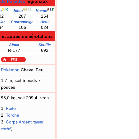
 de Pokédex
régionaux
O
A
C
HG
SS
R
S
E
o
Johto
Hoenn
02
207
254
lar
Couronneige
Hisui
34
106
024
s
et autres numérotations
Almia
Shuffle
R-177
692
Pokémon
Cheval Feu
1,7 m, soit 5 pieds 7
pouces
95,0 kg, soit 209,4 livres
1.
Fuite
2.
Torche
3.
Corps Ardent
(
talent
caché
)