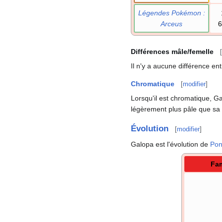
Légendes Pokémon
:
Arceus
6
Différences mâle/femelle
[
Il n'y a aucune différence en
Chromatique
[
modifier
]
Lorsqu'il est chromatique, G
légèrement plus pâle que sa 
Évolution
[
modifier
]
Galopa est l'évolution de
Pon
Fam