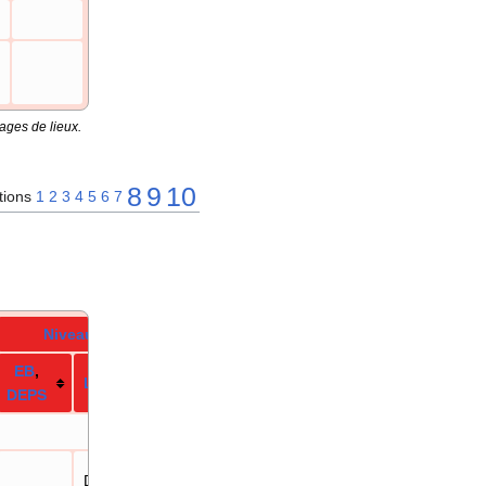
ages de lieux.
8
9
10
tions
1
2
3
4
5
6
7
Niveau
E
B
,
LPA
DE
PS
Départ