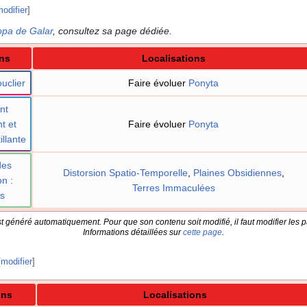
odifier
]
opa de Galar
, consultez sa page dédiée.
ns
Localisations
uclier
Faire évoluer
Ponyta
nt
t et
Faire évoluer
Ponyta
illante
des
Distorsion Spatio-Temporelle
,
Plaines Obsidiennes
,
on
:
Terres Immaculées
s
t généré automatiquement. Pour que son contenu soit modifié, il faut modifier les p
Informations détaillées sur
cette page
.
[
modifier
]
ons
Localisations