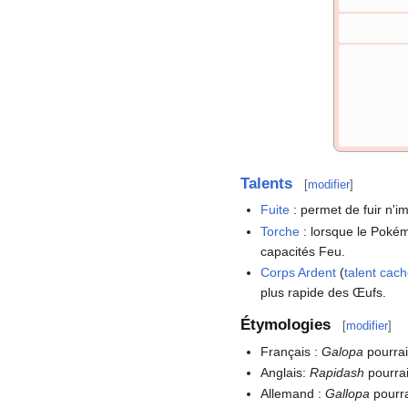
Talents
[
modifier
]
Fuite
: permet de fuir n'
Torche
: lorsque le Poké
capacités Feu.
Corps Ardent
(
talent cac
plus rapide des Œufs.
Étymologies
[
modifier
]
Français
:
Galopa
pourrai
Anglais:
Rapidash
pourrai
Allemand
:
Gallopa
pourra