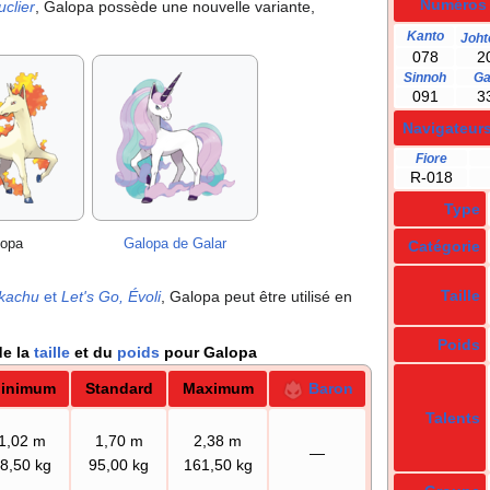
Numéros
uclier
, Galopa possède une nouvelle variante,
Kanto
Joht
078
2
Sinnoh
Ga
091
3
Navigateur
Fiore
R-018
Type
lopa
Galopa de Galar
Catégorie
Taille
ikachu
et
Let's Go, Évoli
, Galopa peut être utilisé en
Poids
de la
taille
et du
poids
pour Galopa
inimum
Standard
Maximum
Baron
Talents
1,02
m
1,70
m
2,38
m
—
8,50
kg
95,00
kg
161,50
kg