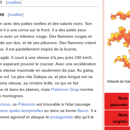
n
[
modifier
]
es
[
modifier
]
 avec des pattes sveltes et des sabots noirs. Son
 il a une corne sur le front. Il a des petits yeux
ues avec un intérieur rouge. Des flammes rouges et
 de son dos, et de ses pâturons. Des flammes créent
 Il est partiellement inspiré de la licorne.
gile. Il court à une vitesse d'à peu près 240
km/h,
n espérant pouvoir le courser. Avec une accélération
 sa vitesse maximale en seulement dix pas. Au galop,
e sol. Le plus vite Galopa va, et plus longue est sa
Artwork de Ga
ine vitesse, sa crinière brille, ce qui ne fait
a vit dans les plaines, mais
Pokémon Snap
montre
es montagnes.
Nom
Arceus
, ce
Pokémon
est trouvable à l'état sauvage
japonais
sions spatio-temporelles
ou dans sa forme
Baron
. Il a
Nom
ment agressif et attaque le
protagoniste
dès qu'il le
anglais