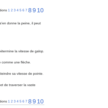
8
9
10
tions
1
2
3
4
5
6
7
'en donne la peine, il peut
 détermine la vitesse de galop.
ile comme une flèche.
tteindre sa vitesse de pointe.
met de traverser la vaste
8
9
10
tions
1
2
3
4
5
6
7