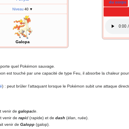
du corps
Niveau
40
▼
Galopa
importe quel Pokémon sauvage.
mon est touché par une capacité de type Feu, il absorbe la chaleur pou
hé
)
: peut brûler l'attaquant lorsque le Pokémon subit une attaque direc
t venir de
galopa
de
.
t venir de
rapi
d
(rapide) et de
dash
(élan, ruée).
it venir de
Galopp
(galop).