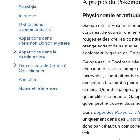
Afficher / masquer la sous-section Dans le Jeu de Cartes à Collectionner
À propos du Pokémo
Stratégie
Physionomie et attitud
Imagerie
Distributions
Galopa est un Pokémon équin
événementielles
corps est de couleur crème, et
Apparitions dans
rouges et des oreilles point
Pokémon Donjon Mystère
orange sortent de sa nuque,
Apparitions dans le
également la queue de Galopa.
dessin animé
Galopa est un Pokémon très a
Dans le Jeu de Cartes à
chassant tout ce qui bouge e
Collectionner
incroyable, il peut atteindre
Anecdote
ses sabots touchent à peine l
Notes et références
crinière. Quand il galope à ple
qu'amplifier sa beauté. Galop
qu'on peut le trouver dans l
Dans
Légendes Pokémon
: 
uniquement dans des
Distor
donc par défaut un comporte
voit.