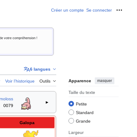
Créer un compte
Se connecter
Outils p
i de votre compréhension !
6 langues
Apparence
masquer
r
Voir l’historique
Outils
Taille du texte
moloss
►
Petite
0079
Standard
Grande
Galopa
Largeur