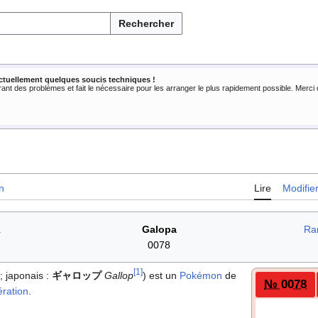
Rechercher
ctuellement quelques soucis techniques !
rant des problèmes et fait le nécessaire pour les arranger le plus rapidement possible. Merc
n
Lire
Modifie
a
Galopa
Ra
0078
[
1
]
; japonais
:
ギャロップ
Gallop
) est un
Pokémon
de
№ 0078
ration
.