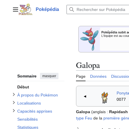
Aller
au
Poképédia
Menu principal
contenu
Afficher / masquer la sous-section À propos du Pokémon
Poképédia subit a
Afficher / masquer la sous-section Capacités apprises
Afficher / masquer la sous-section Localisations
L'équipe est au cou
Galopa
Sommaire
masquer
Page
Données
Discussio
Afficher / masquer la sous-section Apparitions dans le dessin animé
Début
Ponyt
À propos du Pokémon
◄
0077
Localisations
Capacités apprises
Galopa
(anglais
:
Rapidash
type
Feu
de la
première géné
Sensibilités
Statistiques