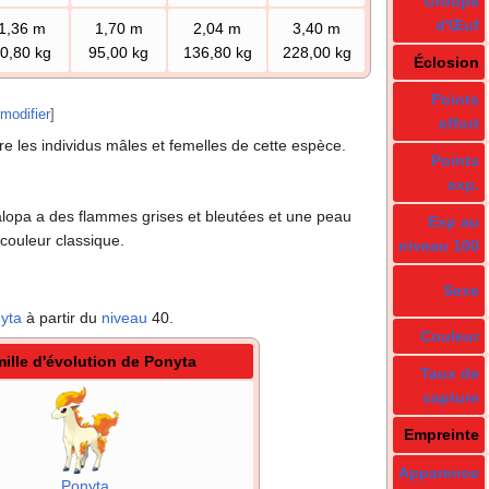
Groupe
d'Œuf
1,36
m
1,70
m
2,04
m
3,40
m
0,80
kg
95,00
kg
136,80
kg
228,00
kg
Éclosion
Points
modifier
]
effort
tre les individus mâles et femelles de cette espèce.
Points
exp.
alopa a des flammes grises et bleutées et une peau
Exp au
couleur classique.
niveau 100
Sexe
yta
à partir du
niveau
40.
Couleur
ille d'évolution de Ponyta
Taux de
capture
Empreinte
Apparence
Ponyta