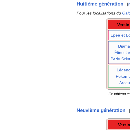
Huitième génération
[
m
Pour les localisations du
Gal
Versio
Épée et Bo
Diama
Étincelan
Perle Scint
Légen
Pokém
Arceu
Ce tableau es
Neuvième génération
Versi