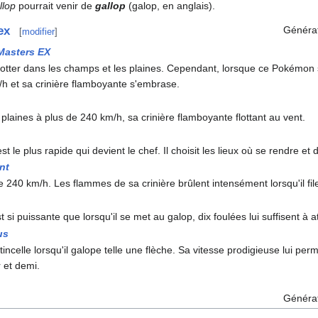
llop
pourrait venir de
gallop
(galop, en anglais).
Généra
ex
[
modifier
]
asters EX
otter dans les champs et les plaines. Cependant, lorsque ce Pokémon s
/h et sa crinière flamboyante s'embrase.
laines à plus de 240 km/h, sa crinière flamboyante flottant au vent.
st le plus rapide qui devient le chef. Il choisit les lieux où se rendre et
nt
e 240 km/h. Les flammes de sa crinière brûlent intensément lorsqu'il f
t si puissante que lorsqu'il se met au galop, dix foulées lui suffisent à a
us
incelle lorsqu'il galope telle une flèche. Sa vitesse prodigieuse lui per
r et demi.
Généra