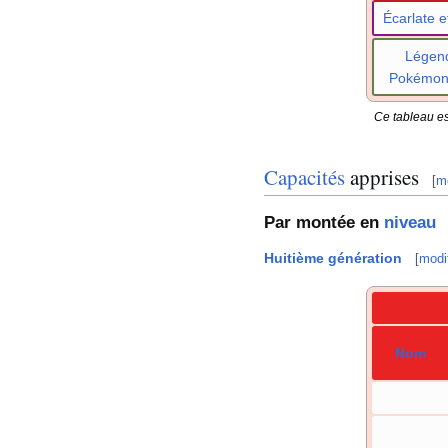
Écarlate et
Légen
Pokémo
Ce tableau es
Capacités
apprises
[
mo
Par montée en
niveau
Huitième génération
[
modif
Nom