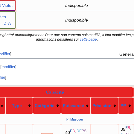
 Violet
Indisponible
des
Indisponible
n
: Z-A
t généré automatiquement. Pour que son contenu soit modifié, il faut modifier les p
Informations détaillées sur
cette page
.
Généra
difier
]
[
modifier
]
ier
]
Capacité
Type
Catégorie
Puissance
Précision
PP
[-] Masquer
E
B
,
35
E
B
,
DE
PS
40