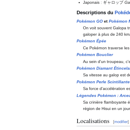
Japonais
: ギャロップ
Ga
Descriptions du
Pokéd
Pokémon GO
et
Pokémon M
On voit souvent Galopa tr
galoper à plus de 240 km
Pokémon Épée
Ce Pokémon traverse les p
Pokémon Bouclier
Au sein d'un troupeau, c'e
Pokémon Diamant Étincela
Sa vitesse au galop est d
Pokémon Perle Scintillante
Sa force d'accélération es
Légendes Pokémon
: Arce
Sa crinière flamboyante ét
région de Hisui en un jou
Localisations
[
modifier
]