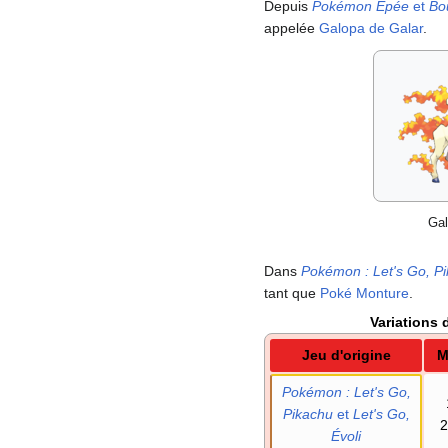
Depuis
Pokémon Épée
et
Bo
appelée
Galopa de Galar
.
Ga
Dans
Pokémon
: Let's Go, P
tant que
Poké Monture
.
Variations 
Jeu d'origine
M
Pokémon
: Let's Go,
Pikachu
et
Let's Go,
2
Évoli