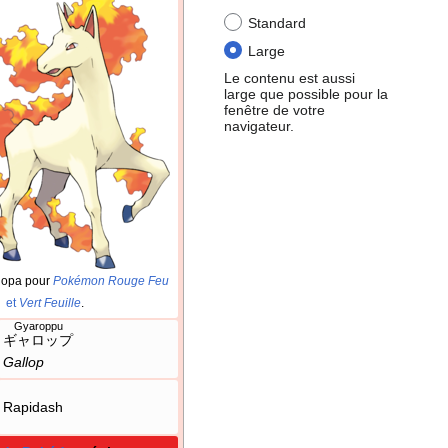
Standard
Large
Le contenu est aussi
large que possible pour la
fenêtre de votre
navigateur.
lopa pour
Pokémon Rouge Feu
et
Vert Feuille
.
Gyaroppu
ギャロップ
Gallop
Rapidash