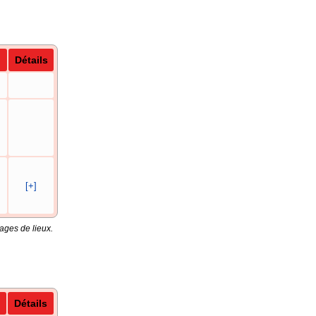
Détails
[+]
ages de lieux.
Détails