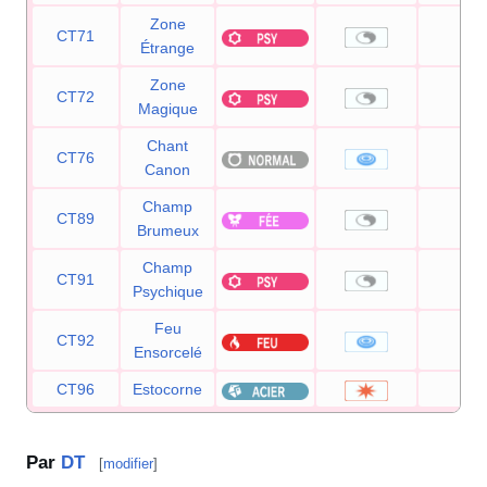
Zone
CT71
—
Étrange
Zone
CT72
—
Magique
Chant
CT76
60
Canon
Champ
CT89
—
Brumeux
Champ
CT91
—
Psychique
Feu
CT92
75
Ensorcelé
CT96
Estocorne
70
Par
DT
[
modifier
]