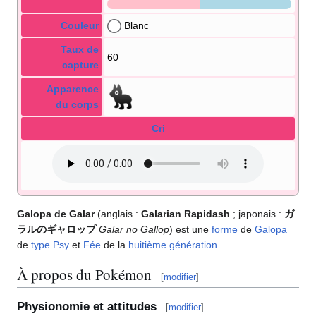
Couleur
Blanc
Taux de
60
capture
Apparence
du corps
Cri
Galopa de Galar
(anglais
:
Galarian Rapidash
; japonais
:
ガ
ラルのギャロップ
Galar no Gallop
) est une
forme
de
Galopa
de
type
Psy
et
Fée
de la
huitième génération
.
À propos du Pokémon
[
modifier
]
Physionomie et attitudes
[
modifier
]