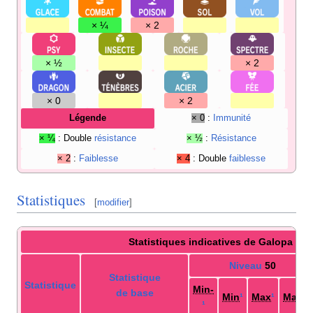
× ¼
× 2
× ½
× 2
× 0
× 2
Légende
× 0
:
Immunité
× ¼
: Double
résistance
× ½
:
Résistance
× 2
:
Faiblesse
× 4
: Double
faiblesse
Statistiques
[
modifier
]
Statistiques indicatives de Galopa de 
Niveau
50
Statistique
Statistique
Min-
de base
Min
¹
Max
¹
Max+
¹
¹