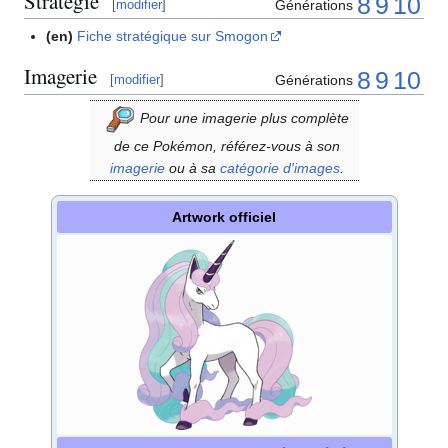
Stratégie
8
9
10
Générations
[
modifier
]
(en)
Fiche stratégique sur Smogon
Imagerie
8
9
10
Générations
[
modifier
]
Pour une imagerie plus complète
de ce Pokémon, référez-vous à son
imagerie
ou à sa
catégorie d'images
.
Artwork officiel