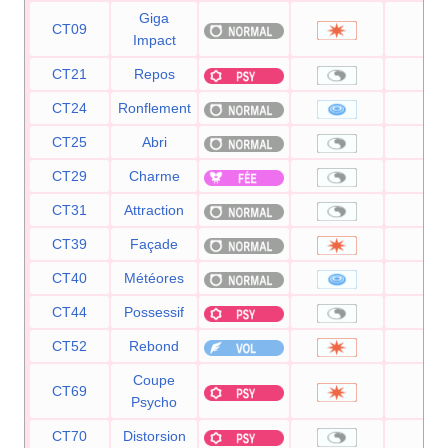
Giga
CT09
150
Impact
CT21
Repos
—
CT24
Ronflement
50
CT25
Abri
—
CT29
Charme
—
CT31
Attraction
—
CT39
Façade
70
CT40
Météores
60
CT44
Possessif
—
CT52
Rebond
85
Coupe
CT69
70
Psycho
CT70
Distorsion
—