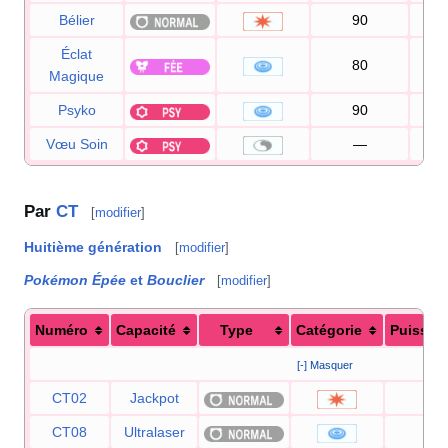
Bélier
90
8
Éclat
80
1
Magique
Psyko
90
1
Vœu Soin
—
Par
CT
[
modifier
]
Huitième génération
[
modifier
]
Pokémon Épée
et
Bouclier
[
modifier
]
Numéro
Capacité
Type
Catégorie
Puissan
[-] Masquer
CT02
Jackpot
40
CT08
Ultralaser
150