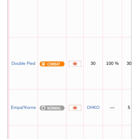
Double Pied
30
100
%
30
Empal'Korne
OHKO
—
5