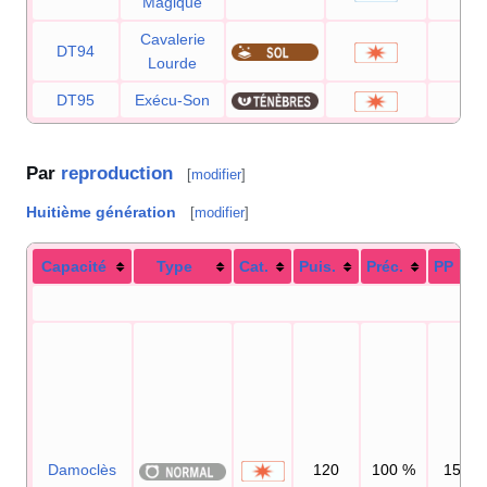
Magique
Cavalerie
DT94
9
Lourde
DT95
Exécu-Son
8
Par
reproduction
[
modifier
]
Huitième génération
[
modifier
]
Capacité
Type
Cat.
Puis.
Préc.
PP
Damoclès
120
100
%
15