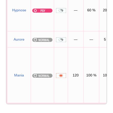
Hypnose
—
60
%
20
Aurore
—
—
5
Mania
120
100
%
10