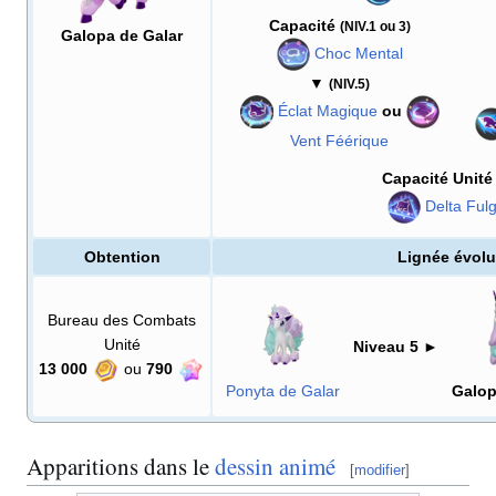
Capacité
(NIV.1 ou 3)
Galopa de Galar
Choc Mental
▼
(NIV.5)
Éclat Magique
ou
Vent Féérique
Capacité Unit
Delta Ful
Obtention
Lignée évolu
Bureau des Combats
Unité
Niveau 5
►
13 000
ou
790
Ponyta de Galar
Galop
Apparitions dans le
dessin animé
[
modifier
]