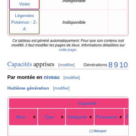
Indisponible
Violet
Légendes
Pokémon
: Z-
Indisponible
A
Ce tableau est généré automatiquement. Pour que son contenu soit
modifié, il faut modifier les pages de lieux. Informations détaillées sur
cette page
.
Capacités
apprises
8
9
10
Générations
[
modifier
]
Par montée en
niveau
[
modifier
]
Huitième génération
[
modifier
]
Capacité
Nom
Type
Catégorie
Puissance
Préc
[-] Masquer