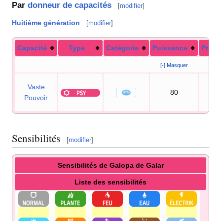
Par
donneur de capacités
[
modifier
]
Huitième génération
[
modifier
]
Capacité
Type
Catégorie
Puissance
Préci
[-] Masquer
Vaste
80
10
Pouvoir
Sensibilités
[
modifier
]
Sensibilités de Galopa de Galar
Liste des sensibilités