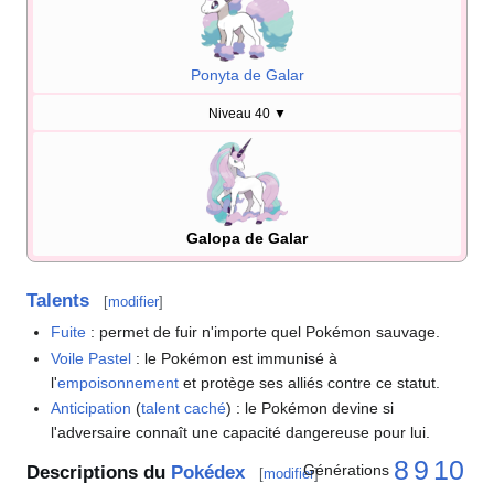
Ponyta de Galar
Niveau 40
▼
Galopa de Galar
Talents
[
modifier
]
Fuite
: permet de fuir n'importe quel Pokémon sauvage.
Voile Pastel
: le Pokémon est immunisé à
l'
empoisonnement
et protège ses alliés contre ce statut.
Anticipation
(
talent caché
)
: le Pokémon devine si
l'adversaire connaît une capacité dangereuse pour lui.
8
9
10
Générations
Descriptions du
Pokédex
[
modifier
]