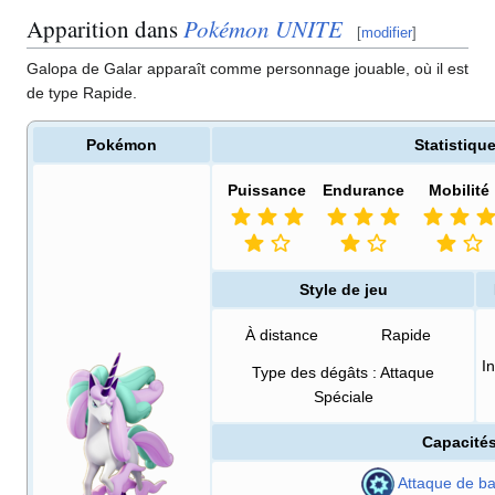
Apparition dans
Pokémon UNITE
[
modifier
]
Galopa de Galar apparaît comme personnage jouable, où il est
de type Rapide.
Pokémon
Statistiqu
Puissance
Endurance
Mobilité
Style de jeu
À distance
Rapide
I
Type des dégâts
: Attaque
Spéciale
Capacité
Attaque de b