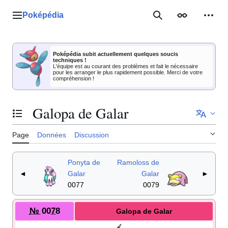
Aller
au
Poképédia
Menu principal
Rechercher
Apparence
Outil
contenu
Poképédia subit actuellement quelques soucis
techniques !
L'équipe est au courant des problèmes et fait le nécessaire
pour les arranger le plus rapidement possible. Merci de votre
compréhension !
Galopa de Galar
Basculer la table des matières
Page
Données
Discussion
Ponyta de
Ramoloss de
◄
Galar
Galar
►
0077
0079
№ 0078
Galopa de Galar