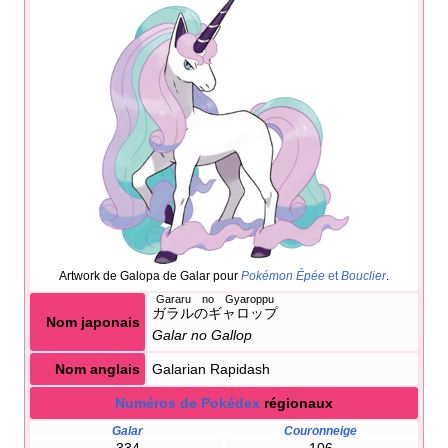
Artwork de Galopa de Galar pour
Pokémon Épée
et
Bouclier
.
Gararu no Gyaroppu
ガラルのギャロップ
Nom japonais
Galar no Gallop
Nom anglais
Galarian Rapidash
Numéros de Pokédex
régionaux
Galar
Couronneige
334
106