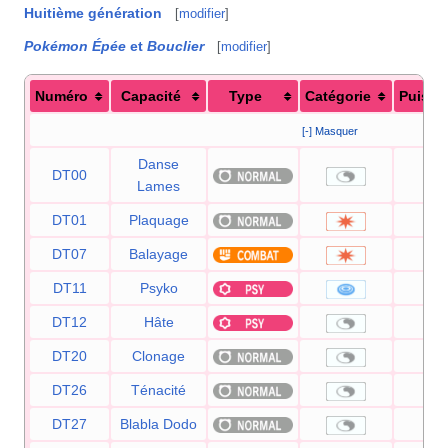
Huitième génération
[
modifier
]
Pokémon Épée
et
Bouclier
[
modifier
]
Numéro
Capacité
Type
Catégorie
Puissa
[-] Masquer
Danse
DT00
Lames
DT01
Plaquage
8
DT07
Balayage
DT11
Psyko
9
DT12
Hâte
DT20
Clonage
DT26
Ténacité
DT27
Blabla Dodo