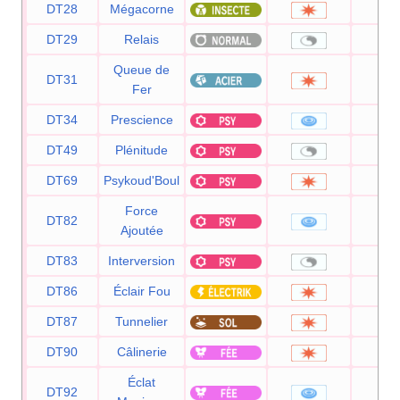
DT28
Mégacorne
12
DT29
Relais
Queue de
DT31
10
Fer
DT34
Prescience
12
DT49
Plénitude
DT69
Psykoud'Boul
8
Force
DT82
2
Ajoutée
DT83
Interversion
DT86
Éclair Fou
9
DT87
Tunnelier
8
DT90
Câlinerie
9
Éclat
DT92
8