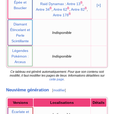
Épée et
B
Raid Dynamax
:
Antre 13
,
[+]
Bouclier
B
B
B
Antre 34
,
Antre 62
,
Antre 82
,
B
Antre 178
Diamant
Étincelant et
Indisponible
Perle
Scintillante
Légendes
Pokémon
:
Indisponible
Arceus
Ce tableau est généré automatiquement. Pour que son contenu soit
modifié, il faut modifier les pages de lieux. Informations détaillées sur
cette page
.
Neuvième génération
[
modifier
]
Versions
Localisations
Détails
Écarlate et