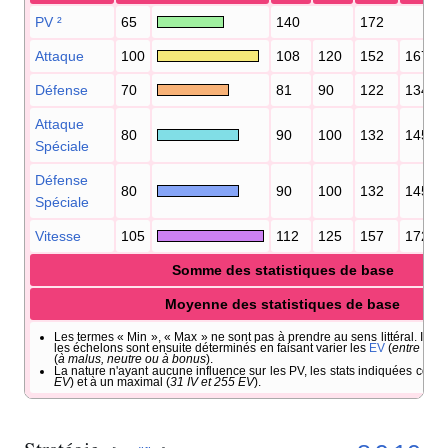
PV
²
65
140
172
Attaque
100
108
120
152
167
Défense
70
81
90
122
134
Attaque
80
90
100
132
145
Spéciale
Défense
80
90
100
132
145
Spéciale
Vitesse
105
112
125
157
172
Somme des statistiques de base
Moyenne des statistiques de base
Les termes «
Min
», «
Max
» ne sont pas à prendre au sens littéral. Il s'a
les échelons sont ensuite déterminés en faisant varier les
EV
(
entre 0 et
(
à malus, neutre ou à bonus
).
La nature n'ayant aucune influence sur les PV, les stats indiquées corr
EV
) et à un maximal (
31 IV et 255 EV
).