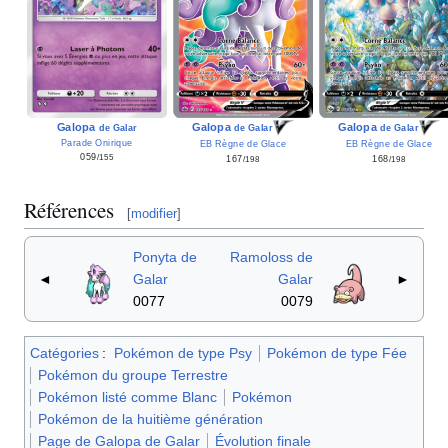
Galopa
Galopa
Galopa
de Galar
de Galar
de Galar
Parade Onirique
EB Règne de Glace
EB Règne de Glace
059
/155
167
168
/198
/198
Références
[
modifier
]
Ponyta de
Ramoloss de
◄
Galar
Galar
►
0077
0079
Catégories
:
Pokémon de type Psy
Pokémon de type Fée
Pokémon du groupe Terrestre
Pokémon listé comme Blanc
Pokémon
Pokémon de la huitième génération
Page de Galopa de Galar
Évolution finale