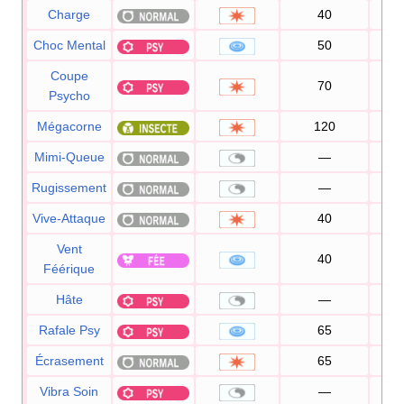
Charge
40
1
Choc Mental
50
1
Coupe
70
1
Psycho
Mégacorne
120
8
Mimi-Queue
—
1
Rugissement
—
1
Vive-Attaque
40
1
Vent
40
1
Féérique
Hâte
—
Rafale Psy
65
1
Écrasement
65
1
Vibra Soin
—