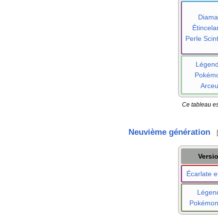
Diama
Étincela
Perle Scint
Légen
Pokém
Arce
Ce tableau es
Neuvième génération
Versi
Écarlate et
Légen
Pokémo