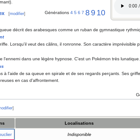
mant).
8
9
10
Générations
4
5
6
7
ex
[
modifier
]
a queue décrit des arabesques comme un ruban de gymnastique rythmi
nt
 griffe. Lorsqu'il veut des câlins, il ronronne. Son caractère imprévisible
e l'ennemi dans une légère hypnose. C'est un Pokémon très lunatique
us
ns à l'aide de sa queue en spirale et de ses regards perçants. Ses griff
reuses en cas d'affrontement.
G
odifier
]
ons
Localisations
uclier
Indisponible