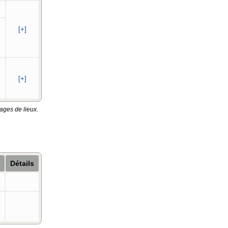
[+]
[+]
ages de lieux.
Détails