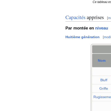
Ce tableau es
Capacités
apprises
[
mo
Par montée en
niveau
Huitième génération
[
modif
Nom
Bluff
Griffe
Rugisseme