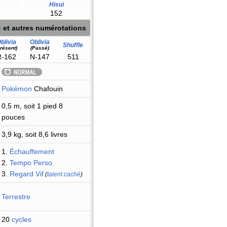
Hisui
152
s
et autres numérotations
blivia
Oblivia
Shuffle
résent)
(Passé)
R-162
N-147
511
Pokémon
Chafouin
0,5 m, soit 1 pied 8
pouces
3,9 kg, soit 8,6 livres
1.
Échauffement
2.
Tempo Perso
3.
Regard Vif
(
talent caché
)
Terrestre
20
cycles