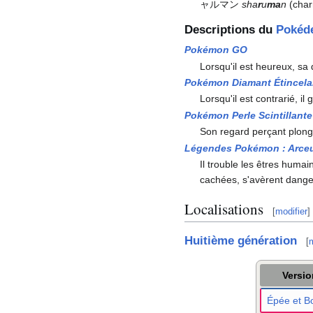
ャルマン
sha
r
u
ma
n
(char
Descriptions du
Pokéd
Pokémon GO
Lorsqu'il est heureux, s
Pokémon Diamant Étincela
Lorsqu'il est contrarié, il
Pokémon Perle Scintillante
Son regard perçant plong
Légendes Pokémon
: Arce
Il trouble les êtres humai
cachées, s'avèrent dange
Localisations
[
modifier
]
Huitième génération
[
m
Versi
Épée et Bo