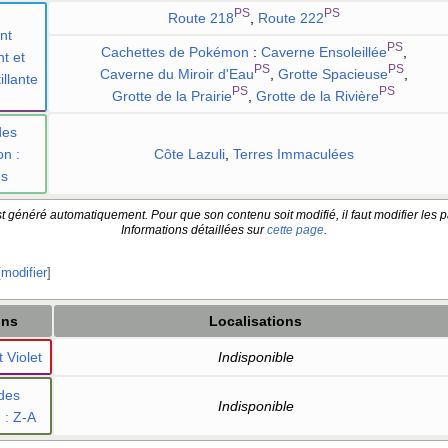
PS
PS
Route 218
,
Route 222
nt
PS
Cachettes de Pokémon
:
Caverne Ensoleillée
,
nt et
PS
PS
Caverne du Miroir d'Eau
,
Grotte Spacieuse
,
illante
PS
PS
Grotte de la Prairie
,
Grotte de la Rivière
des
on
:
Côte Lazuli
,
Terres Immaculées
us
t généré automatiquement. Pour que son contenu soit modifié, il faut modifier les p
Informations détaillées sur
cette page
.
[
modifier
]
ons
Localisations
 Violet
Indisponible
des
Indisponible
n
: Z-A