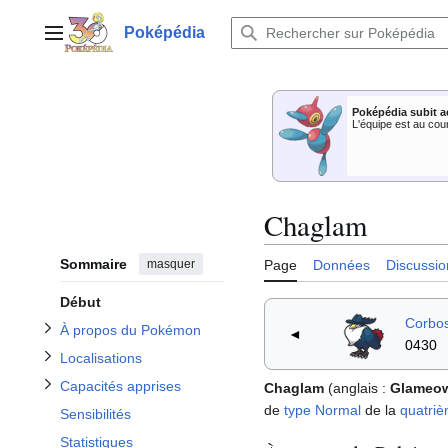
Aller
au
Poképédia
Menu principal
contenu
Afficher / masquer la sous-section À propos du Pokémon
Poképédia subit a
Afficher / masquer la sous-section Capacités apprises
Afficher / masquer la sous-section Localisations
L'équipe est au cou
Afficher / masquer la sous-section Apparitions dans les dessins animés
Chaglam
Afficher / masquer la sous-section Dans le Jeu de Cartes à Collectionner
Sommaire
masquer
Page
Données
Discussio
Début
Corbo
À propos du Pokémon
◄
0430
Localisations
Capacités apprises
Chaglam
(anglais
:
Glameo
de
type
Normal
de la
quatriè
Sensibilités
Statistiques