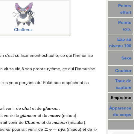
Points
effort
Points
exp.
Chaffreux
Exp au
niveau 100
on s'est suffisamment échauffé, ce qui l'immunise
Sexe
n vit sa vie à son propre rythme, ce qui l'immunise
Couleur
Taux de
: les yeux perçants du Pokémon empêchent sa
capture
Empreinte
Apparence
ait venir de
cha
t
et de
glam
our
.
du corps
it venir de
glam
our
et de
m
eow
(miaou).
rait venir de
Char
me
et de
mia
ue
n
(miauler).
armar
pourrait venir de ニャー
nyā
(miaou) et de シ