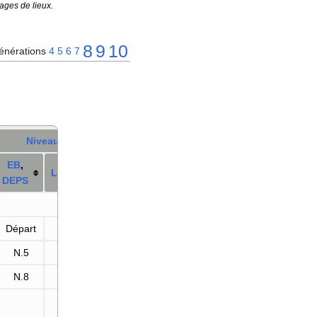
ages de lieux.
8
9
10
énérations
4
5
6
7
Niveau
E
B
,
LPA
DE
PS
Départ
—
N.5
—
N.8
—
N.5