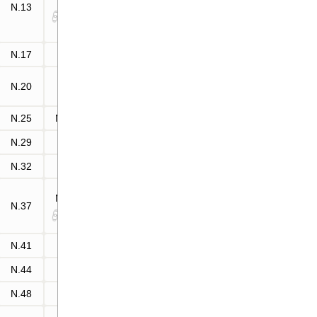
N.13
N.14
N.17
—
N.20
—
N.25
N.25
N.29
—
N.32
—
N.16
N.37
N.26
N.41
—
N.44
—
N.48
—