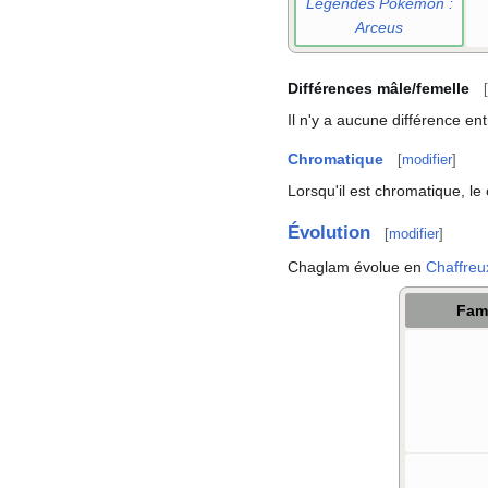
Légendes Pokémon
:
Arceus
Différences mâle/femelle
[
Il n'y a aucune différence en
Chromatique
[
modifier
]
Lorsqu'il est chromatique, le
Évolution
[
modifier
]
Chaglam évolue en
Chaffreu
Fami