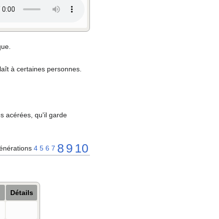
que.
 plaît à certaines personnes.
.
es acérées, qu'il garde
8
9
10
énérations
4
5
6
7
Détails