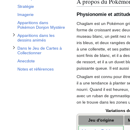
À propos du Pokémo
Stratégie
Physionomie et attitud
Imagerie
Apparitions dans
Chaglam est un Pokémon gris 
Pokémon Donjon Mystère
forme de croissant avec deux 
Apparitions dans les
museau blanc, un petit nez n
dessins animés
iris bleus, et deux rangées 
Dans le Jeu de Cartes à
à une collerette, et ses pat
Collectionner
sont finis de blanc, et il a 
Anecdote
de ressort, et il a un duvet bl
puissante queue. Il est auss
Notes et références
Chaglam est connu pour être
il a une tendance à planter s
nourri. Quand il est heureux
avec un ruban de gymnastiq
on le trouve dans les zones 
Variations d
Jeu d'origine