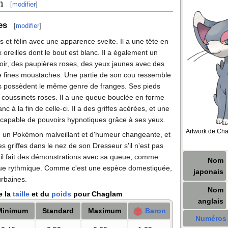
n
[
modifier
]
es
[
modifier
]
et félin avec une apparence svelte. Il a une tête en
oreilles dont le bout est blanc. Il a également un
oir, des paupières roses, des yeux jaunes avec des
de fines moustaches. Une partie de son cou ressemble
tes possèdent le même genre de franges. Ses pieds
des coussinets roses. Il a une queue bouclée en forme
anc à la fin de celle-ci. Il a des griffes acérées, et une
i capable de pouvoirs hypnotiques grâce à ses yeux.
Artwork de Ch
 un Pokémon malveillant et d'humeur changeante, et
es griffes dans le nez de son Dresseur s'il n'est pas
, il fait des démonstrations avec sa queue, comme
Nom
ue rythmique. Comme c'est une espèce domestiquée,
japonais
urbaines.
Nom
e la
taille
et du
poids
pour Chaglam
anglais
Minimum
Standard
Maximum
Baron
Numéros