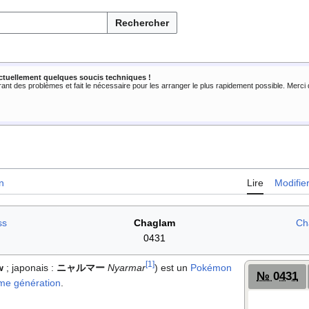
Rechercher
ctuellement quelques soucis techniques !
rant des problèmes et fait le nécessaire pour les arranger le plus rapidement possible. Merc
n
Lire
Modifie
ss
Chaglam
Ch
0431
[
1
]
w
; japonais
:
ニャルマー
Nyarmar
) est un
Pokémon
№ 0431
me génération
.