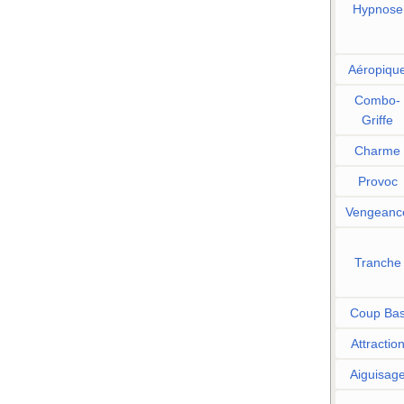
Hypnose
Aéropiqu
Combo-
Griffe
Charme
Provoc
Vengeanc
Tranche
Coup Ba
Attractio
Aiguisag