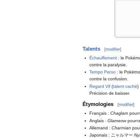
Talents
[
modifier
]
Échauffement
: le Pokém
contre la paralysie.
Tempo Perso
: le Pokémo
contre la confusion.
Regard Vif
(
talent caché
)
Précision de baisser.
Étymologies
[
modifier
]
Français
:
Chaglam
pourr
Anglais
:
Glameow
pourra
Allemand
:
Charmian
pour
Japonais
: ニャルマー
Ny