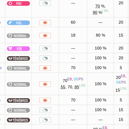
—
20
70
%,
LPA
90
%
e
60
—
20
18
80
%
15
—
100
%
20
—
100
%
20
e
70
100
%
5
E
B
,
20
E
B
,
DE
PS
70
DE
PS
100
%
LPA
55
, 70,
85
LPA
15
s
70
100
%
5
n
—
100
%
15
e
—
—
15
E
B
,