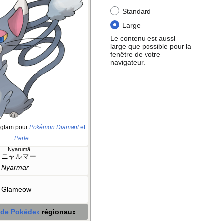
Standard
Large
Le contenu est aussi
large que possible pour la
fenêtre de votre
navigateur.
aglam pour
Pokémon Diamant
et
Perle
.
Nyarumā
ニャルマー
Nyarmar
Glameow
 de Pokédex
régionaux