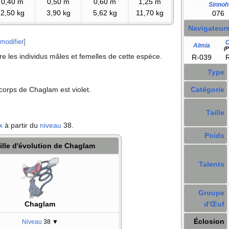
0,40
m
0,50
m
0,60
m
1,25
m
Sinnoh
2,50
kg
3,90
kg
5,62
kg
11,70
kg
076
Navigateur
modifier
]
O
Almia
(P
tre les individus mâles et femelles de cette espèce.
R-039
Type
 corps de Chaglam est violet.
Catégorie
Taille
x
à partir du
niveau
38.
Poids
lle d'évolution de Chaglam
Talents
Groupe
d'Œuf
Chaglam
Éclosion
Niveau
38
▼