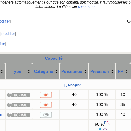
t généré automatiquement. Pour que son contenu soit modifié, il faut modifier les p
Informations détaillées sur
cette page
.
G
difier
]
[
modifier
]
ier
]
Capacité
Type
Catégorie
Puissance
Précision
PP
[-] Masquer
40
100
%
10
40
100
%
35
nt
—
100
%
40
E
B
,
60
%
DE
PS