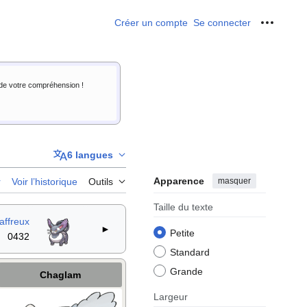
Créer un compte
Se connecter
Outils p
i de votre compréhension !
6 langues
Apparence
masquer
r
Voir l’historique
Outils
Taille du texte
affreux
►
Petite
0432
Standard
Grande
Chaglam
Largeur