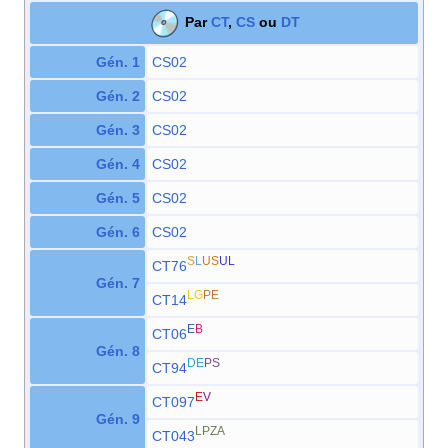
Par
CT
,
CS
ou
DT
Gén. 1
CS02
Gén. 2
CS02
Gén. 3
CS02
Gén. 4
CS02
Gén. 5
CS02
Gén. 6
CS02
S
L
US
UL
CT76
Gén. 7
LG
PE
CT14
E
B
CT06
Gén. 8
DE
PS
CT94
E
V
CT097
Gén. 9
LPZA
CT043