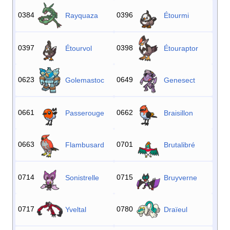
0384
0396
Rayquaza
Étourmi
0397
0398
Étourvol
Étouraptor
0623
0649
Golemastoc
Genesect
0661
0662
Passerouge
Braisillon
0663
0701
Flambusard
Brutalibré
0714
0715
Sonistrelle
Bruyverne
0717
0780
Yveltal
Draïeul