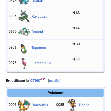
0373
Drattak
N.63
0384
Rayquaza
N.44
0780
Draïeul
N.30
0931
Tapatoès
N.47
0973
Flamenroule
E
V
En utilisant la
CT097
[
modifier
]
Pokémon
0006
0085
Dracaufeu
Dodrio