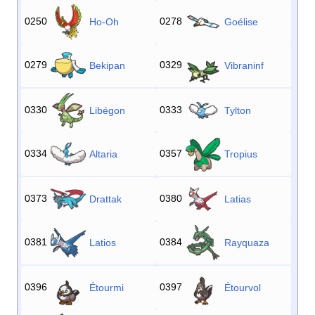
0250
0278
Ho-Oh
Goélise
0279
0329
Bekipan
Vibraninf
0330
0333
Libégon
Tylton
0334
0357
Altaria
Tropius
0373
0380
Drattak
Latias
0381
0384
Latios
Rayquaza
0396
0397
Étourmi
Étourvol