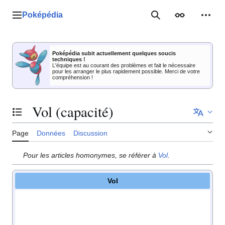
Aller
au
Poképédia
Menu principal
Rechercher
Apparence
Outil
contenu
Poképédia subit actuellement quelques soucis
techniques !
L'équipe est au courant des problèmes et fait le nécessaire
pour les arranger le plus rapidement possible. Merci de votre
compréhension !
Vol (capacité)
Basculer la table des matières
Page
Données
Discussion
Pour les articles homonymes, se référer à
Vol
.
Vol