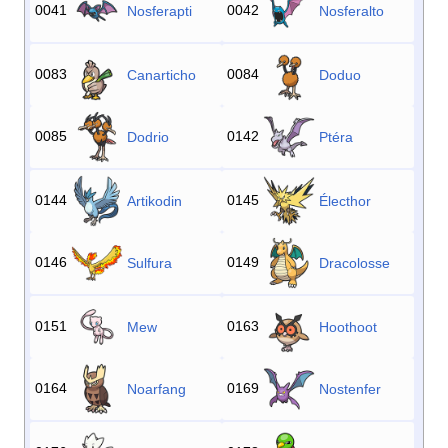
0041
0042
Nosferapti
Nosferalto
0083
0084
Canarticho
Doduo
0085
0142
Dodrio
Ptéra
0144
0145
Artikodin
Électhor
0146
0149
Sulfura
Dracolosse
0151
0163
Mew
Hoothoot
0164
0169
Noarfang
Nostenfer