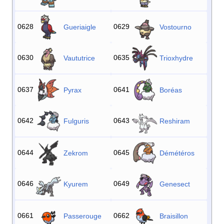
0628
0629
Gueriaigle
Vostourno
0630
0635
Vaututrice
Trioxhydre
0637
0641
Pyrax
Boréas
0642
0643
Fulguris
Reshiram
0644
0645
Zekrom
Démétéros
0646
0649
Kyurem
Genesect
0661
0662
Passerouge
Braisillon