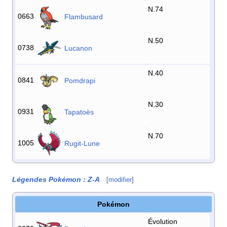
N.74
0663
Flambusard
N.50
0738
Lucanon
N.40
0841
Pomdrapi
N.30
0931
Tapatoès
N.70
1005
Rugit-Lune
Légendes Pokémon
:
Z-A
[
modifier
]
Pokémon
Évolution