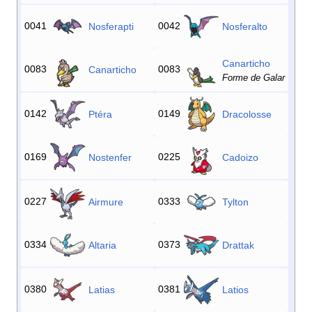
0041
0042
Nosferapti
Nosferalto
Canarticho
0083
0083
Canarticho
Forme de Galar
0142
0149
Ptéra
Dracolosse
0169
0225
Nostenfer
Cadoizo
0227
0333
Airmure
Tylton
0334
0373
Altaria
Drattak
0380
0381
Latias
Latios