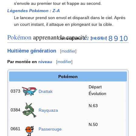
s'envole au premier tour et frappe au second.
Légendes Pokémon
:
Z-A
Le lanceur prend son envol et disparaît dans le ciel. Après
un court instant, il attaque en plongeant sur la cible.
Pokémon
apprenant la capacité
8
9
10
Générations
1
2
3
4
5
6
7
[
modifier
]
Huitième génération
[
modifier
]
Par montée en
niveau
[
modifier
]
Pokémon
Départ
0373
Drattak
Évolution
N.63
0384
Rayquaza
N.50
0661
Passerouge