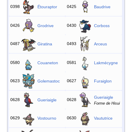
0398
0425
Étouraptor
Baudrive
0426
0430
Grodrive
Corboss
0487
0493
Giratina
Arceus
0580
0581
Couaneton
Lakmécygne
0623
0627
Golemastoc
Furaiglon
Gueriaigle
0628
0628
Gueriaigle
Forme de Hisui
0629
0630
Vostourno
Vaututrice