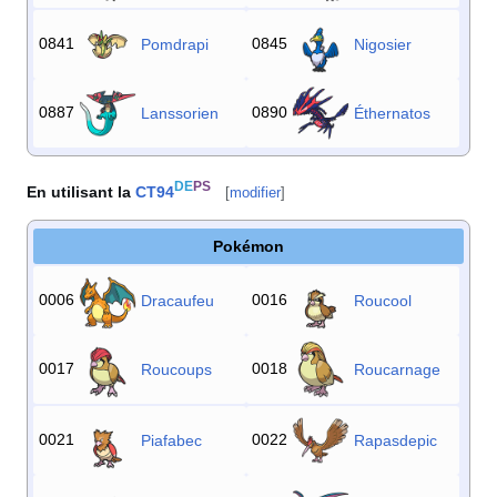
0841
0845
Pomdrapi
Nigosier
0887
0890
Lanssorien
Éthernatos
DE
PS
En utilisant la
CT94
[
modifier
]
Pokémon
0006
0016
Dracaufeu
Roucool
0017
0018
Roucoups
Roucarnage
0021
0022
Piafabec
Rapasdepic