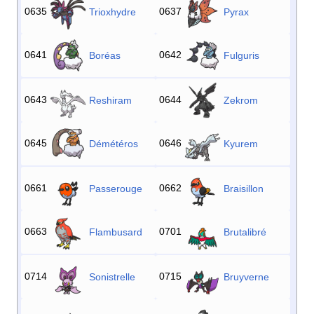
0635
0637
Trioxhydre
Pyrax
0641
0642
Boréas
Fulguris
0643
0644
Reshiram
Zekrom
0645
0646
Démétéros
Kyurem
0661
0662
Passerouge
Braisillon
0663
0701
Flambusard
Brutalibré
0714
0715
Sonistrelle
Bruyverne