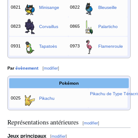
0821
0822
Minisange
Bleuseille
0823
0865
Corvaillus
Palarticho
0931
0973
Tapatoès
Flamenroule
Par
évènement
[
modifier
]
Pokémon
Pikachu de Type Téracris
0025
Pikachu
Représentations antérieures
[
modifier
]
Jeux principaux
[
modifier
]