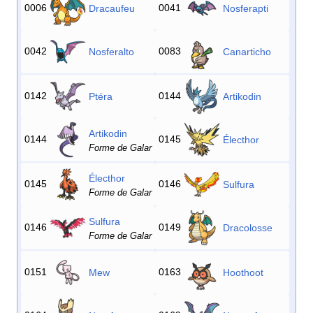
0006
0041
Dracaufeu
Nosferapti
0042
0083
Nosferalto
Canarticho
0142
0144
Ptéra
Artikodin
Artikodin
0144
0145
Électhor
Forme de Galar
Électhor
0145
0146
Sulfura
Forme de Galar
Sulfura
0146
0149
Dracolosse
Forme de Galar
0151
0163
Mew
Hoothoot