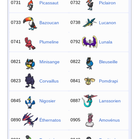
0731
0732
Picassaut
Piclairon
0733
0738
Bazoucan
Lucanon
0741
0792
Plumeline
Lunala
0821
0822
Minisange
Bleuseille
0823
0841
Corvaillus
Pomdrapi
0845
0887
Nigosier
Lanssorien
0890
0905
Éthernatos
Amovénus