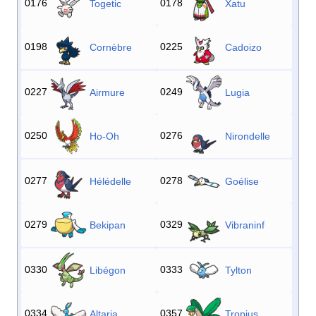
0176
0178
Togetic
Xatu
0198
0225
Cornèbre
Cadoizo
0227
0249
Airmure
Lugia
0250
0276
Ho-Oh
Nirondelle
0277
0278
Hélédelle
Goélise
0279
0329
Bekipan
Vibraninf
0330
0333
Libégon
Tylton
0334
0357
Altaria
Tropius