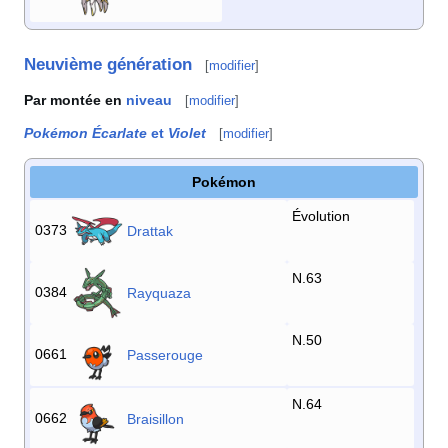
Neuvième génération
[
modifier
]
Par montée en
niveau
[
modifier
]
Pokémon Écarlate
et
Violet
[
modifier
]
Pokémon
Évolution
0373
Drattak
N.63
0384
Rayquaza
N.50
0661
Passerouge
N.64
0662
Braisillon