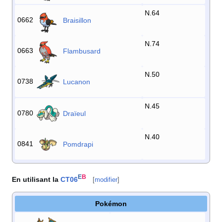
N.64
0662
Braisillon
N.74
0663
Flambusard
N.50
0738
Lucanon
N.45
0780
Draïeul
N.40
0841
Pomdrapi
E
B
En utilisant la
CT06
[
modifier
]
Pokémon