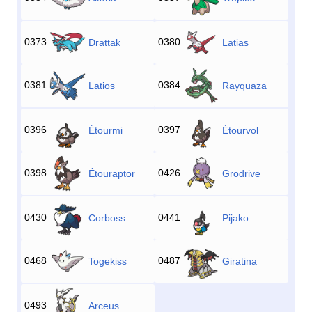
0373
0380
Drattak
Latias
0381
0384
Latios
Rayquaza
0396
0397
Étourmi
Étourvol
0398
0426
Étouraptor
Grodrive
0430
0441
Corboss
Pijako
0468
0487
Togekiss
Giratina
0493
Arceus