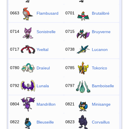
0663
0701
Flambusard
Brutalibré
0714
0715
Sonistrelle
Bruyverne
0717
0738
Yveltal
Lucanon
0780
0785
Draïeul
Tokorico
0792
0797
Lunala
Bamboiselle
0804
0821
Mandrillon
Minisange
0822
0823
Bleuseille
Corvaillus