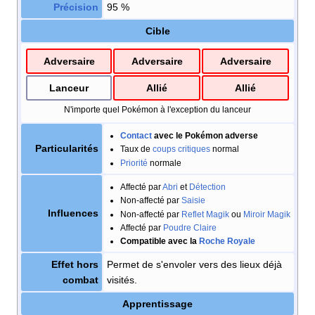
Précision
95
%
Cible
Adversaire
Adversaire
Adversaire
Lanceur
Allié
Allié
N'importe quel Pokémon à l'exception du lanceur
Contact
avec le Pokémon adverse
Particularités
Taux de
coups critiques
normal
Priorité
normale
Affecté par
Abri
et
Détection
Non-affecté par
Saisie
Influences
Non-affecté par
Reflet Magik
ou
Miroir Magik
Affecté par
Poudre Claire
Compatible avec la
Roche Royale
Effet hors
Permet de s'envoler vers des lieux déjà
combat
visités.
Apprentissage