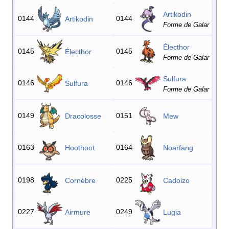
Artikodin
0144
0144
Artikodin
Forme de Galar
Électhor
0145
0145
Électhor
Forme de Galar
Sulfura
0146
0146
Sulfura
Forme de Galar
0149
0151
Dracolosse
Mew
0163
0164
Hoothoot
Noarfang
0198
0225
Cornèbre
Cadoizo
0227
0249
Airmure
Lugia