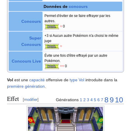
Données de
concours
Permet d'éviter de se faire effrayer par les
Concours
autres.
♥
0
+3 si Aucun autre Pokémon n'a choisi le même
Super
juge
Concours
♥
Évite une fois d'être effrayé par un autre
Concours Live
Pokémon.
♥♥
0
Vol
est une
capacité
offensive de
type
Vol
introduite dans la
première génération
.
Effet
8
9
10
Générations
1
2
3
4
5
6
7
[
modifier
]