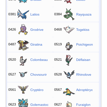
0381
0384
Latios
Rayquaza
0426
0468
Grodrive
Togekiss
0487
0519
Giratina
Poichigeon
0520
0521
Colombeau
Déflaisan
0527
0528
Chovsourir
Rhinolove
0561
0567
Cryptéro
Aéroptéryx
0623
0627
Golemastoc
Furaiglon