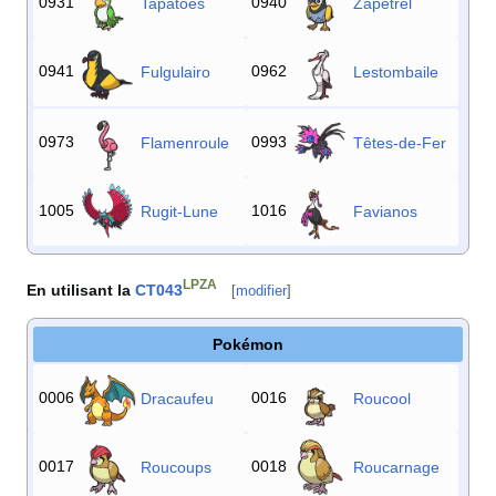
0931
0940
Tapatoès
Zapétrel
0941
0962
Fulgulairo
Lestombaile
0973
0993
Flamenroule
Têtes-de-Fer
1005
1016
Rugit-Lune
Favianos
LPZA
En utilisant la
CT043
[
modifier
]
Pokémon
0006
0016
Dracaufeu
Roucool
0017
0018
Roucoups
Roucarnage