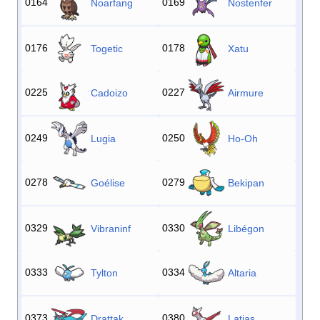
0164
0169
Noarfang
Nostenfer
0176
0178
Togetic
Xatu
0225
0227
Cadoizo
Airmure
0249
0250
Lugia
Ho-Oh
0278
0279
Goélise
Bekipan
0329
0330
Vibraninf
Libégon
0333
0334
Tylton
Altaria
0373
0380
Drattak
Latias