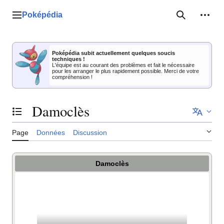
Aller
au
Poképédia
Menu principal
Recherche
Outil
contenu
Poképédia subit actuellement quelques soucis
techniques !
L'équipe est au courant des problèmes et fait le nécessaire
pour les arranger le plus rapidement possible. Merci de votre
compréhension !
Damoclès
Basculer la table des matières
Page
Données
Discussion
Damoclès