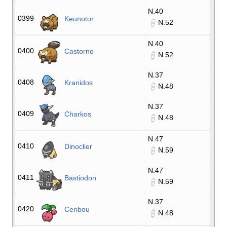
N.40
0399
Keunotor
N.52
N.40
0400
Castorno
N.52
N.37
0408
Kranidos
N.48
N.37
0409
Charkos
N.48
N.47
0410
Dinoclier
N.59
N.47
0411
Bastiodon
N.59
N.37
0420
Ceribou
N.48