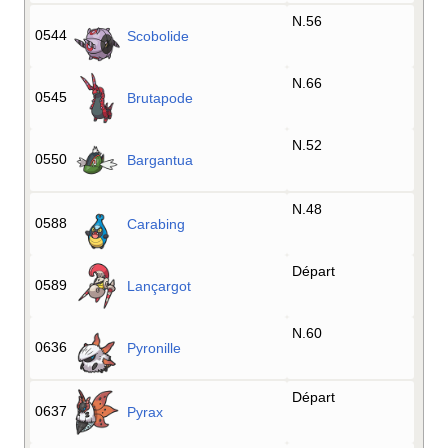
N.56
0544
Scobolide
N.66
0545
Brutapode
N.52
0550
Bargantua
N.48
0588
Carabing
Départ
0589
Lançargot
N.60
0636
Pyronille
Départ
0637
Pyrax