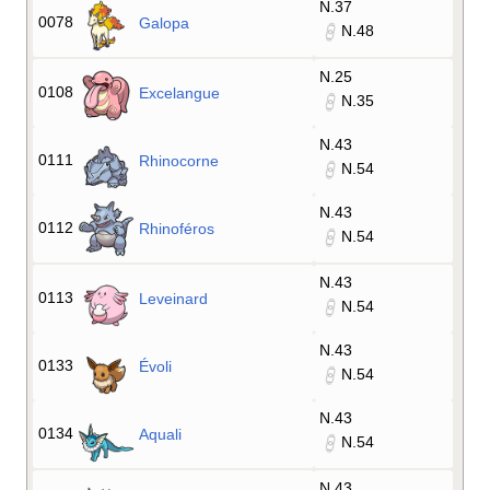
N.37
0078
Galopa
N.48
N.25
0108
Excelangue
N.35
N.43
0111
Rhinocorne
N.54
N.43
0112
Rhinoféros
N.54
N.43
0113
Leveinard
N.54
N.43
0133
Évoli
N.54
N.43
0134
Aquali
N.54
N.43