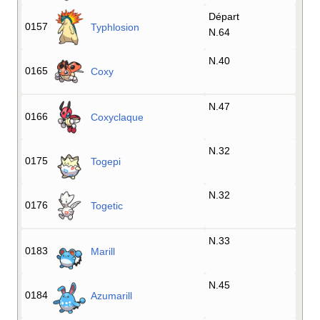
Départ
0157
Typhlosion
N.64
N.40
0165
Coxy
N.47
0166
Coxyclaque
N.32
0175
Togepi
N.32
0176
Togetic
N.33
0183
Marill
N.45
0184
Azumarill