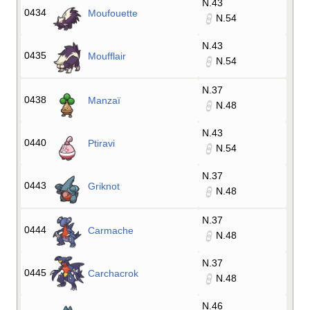
N.43
0434
Moufouette
N.54
N.43
0435
Moufflair
N.54
N.37
0438
Manzaï
N.48
N.43
0440
Ptiravi
N.54
N.37
0443
Griknot
N.48
N.37
0444
Carmache
N.48
N.37
0445
Carchacrok
N.48
N.46