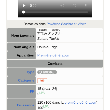
Damoclès dans
Pokémon Écarlate
et
Violet
.
Sutemi Takkuru
すてみタックル
Nom japonais
Sutemi Tackle
Nom anglais
Double-Edge
Apparition
Première génération
Combats
Type
Catégorie
15 (
max. 24
)
PP
LPA
5
120 (100 dans la
première génération
)
Puissance
LPA
100