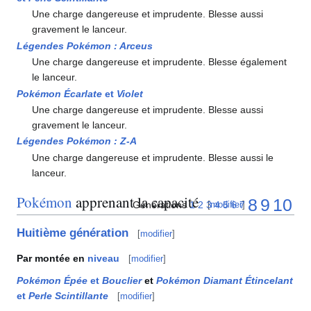
Une charge dangereuse et imprudente. Blesse aussi
gravement le lanceur.
Légendes Pokémon
: Arceus
Une charge dangereuse et imprudente. Blesse également
le lanceur.
Pokémon Écarlate
et
Violet
Une charge dangereuse et imprudente. Blesse aussi
gravement le lanceur.
Légendes Pokémon
:
Z-A
Une charge dangereuse et imprudente. Blesse aussi le
lanceur.
Pokémon
apprenant la capacité
8
9
10
Générations
1
2
3
4
5
6
7
[
modifier
]
Huitième génération
[
modifier
]
Par montée en
niveau
[
modifier
]
Pokémon Épée
et
Bouclier
et
Pokémon Diamant Étincelant
et
Perle Scintillante
[
modifier
]