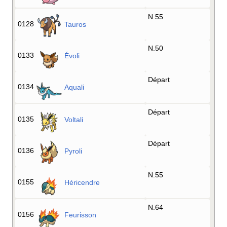
N.55
0128
Tauros
N.50
0133
Évoli
Départ
0134
Aquali
Départ
0135
Voltali
Départ
0136
Pyroli
N.55
0155
Héricendre
N.64
0156
Feurisson