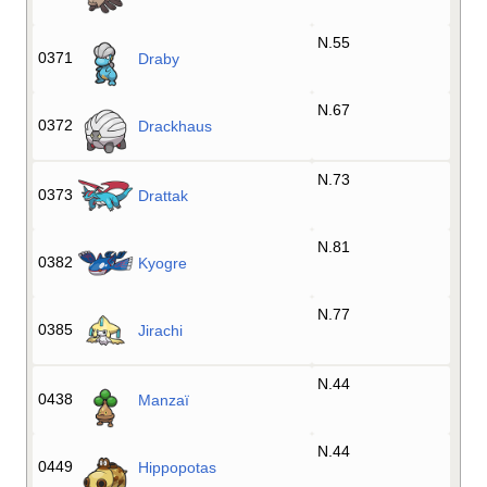
N.55
0371
Draby
N.67
0372
Drackhaus
N.73
0373
Drattak
N.81
0382
Kyogre
N.77
0385
Jirachi
N.44
0438
Manzaï
N.44
0449
Hippopotas