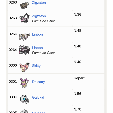
0263
Zigzaton
N.36
Zigzaton
0263
Forme de Galar
N.48
0264
Linéon
N.48
Linéon
0264
Forme de Galar
N.40
0300
Skitty
Départ
0301
Delcatty
N.56
0304
Galekid
N.70
0305