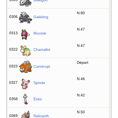
Galegon
N.80
0306
Galeking
N.47
0313
Muciole
N.47
0322
Chamallot
Départ
0323
Camérupt
N.46
0327
Spinda
N.42
0358
Éoko
N.50
0369
Relicanth