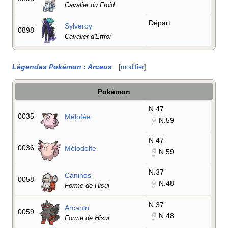
Cavalier du Froid
Départ
Sylveroy
0898
Cavalier d'Effroi
Légendes Pokémon
: Arceus
[
modifier
]
Pokémon
N.47
0035
Mélofée
N.59
N.47
0036
Mélodelfe
N.59
N.37
Caninos
0058
N.48
Forme de Hisui
N.37
Arcanin
0059
N.48
Forme de Hisui