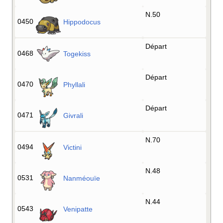
N.50
0450
Hippodocus
Départ
0468
Togekiss
Départ
0470
Phyllali
Départ
0471
Givrali
N.70
0494
Victini
N.48
0531
Nanméouïe
N.44
0543
Venipatte