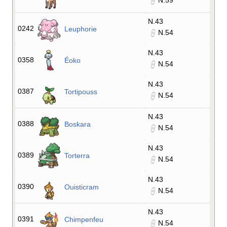
N.59
N.43
0242
Leuphorie
N.54
N.43
0358
Éoko
N.54
N.43
0387
Tortipouss
N.54
N.43
0388
Boskara
N.54
N.43
0389
Torterra
N.54
N.43
0390
Ouisticram
N.54
N.43
0391
Chimpenfeu
N.54