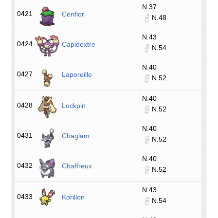
N.37
0421
Ceriflor
N.48
N.43
0424
Capidextre
N.54
N.40
0427
Laporeille
N.52
N.40
0428
Lockpin
N.52
N.40
0431
Chaglam
N.52
N.40
0432
Chaffreux
N.52
N.43
0433
Korillon
N.54