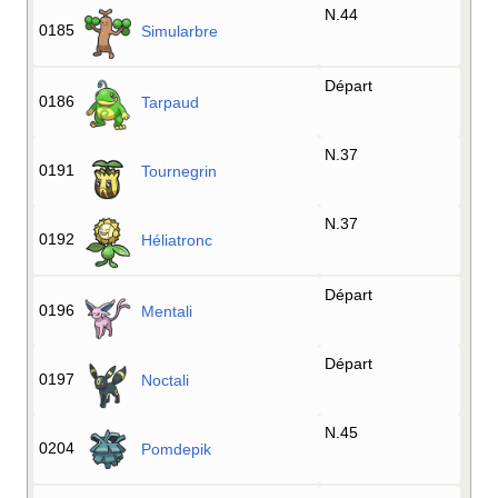
N.44
0185
Simularbre
Départ
0186
Tarpaud
N.37
0191
Tournegrin
N.37
0192
Héliatronc
Départ
0196
Mentali
Départ
0197
Noctali
N.45
0204
Pomdepik