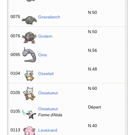
N.50
0075
Gravalanch
N.50
0076
Grolem
N.56
0095
Onix
N.48
0104
Osselait
N.60
0105
Ossatueur
Départ
Ossatueur
0105
Forme d'Alola
N.40
0113
Leveinard