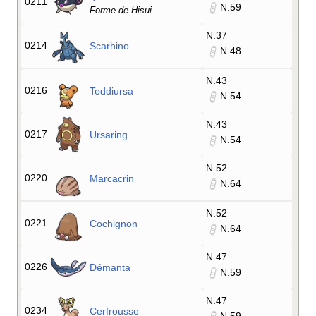
0211
N.59
Forme de Hisui
N.37
0214
Scarhino
N.48
N.43
0216
Teddiursa
N.54
N.43
0217
Ursaring
N.54
N.52
0220
Marcacrin
N.64
N.52
0221
Cochignon
N.64
N.47
0226
Démanta
N.59
N.47
0234
Cerfrousse