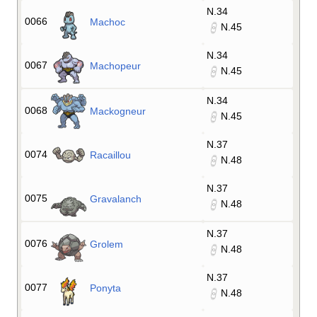
N.34
0066
Machoc
N.45
N.34
0067
Machopeur
N.45
N.34
0068
Mackogneur
N.45
N.37
0074
Racaillou
N.48
N.37
0075
Gravalanch
N.48
N.37
0076
Grolem
N.48
N.37
0077
Ponyta
N.48