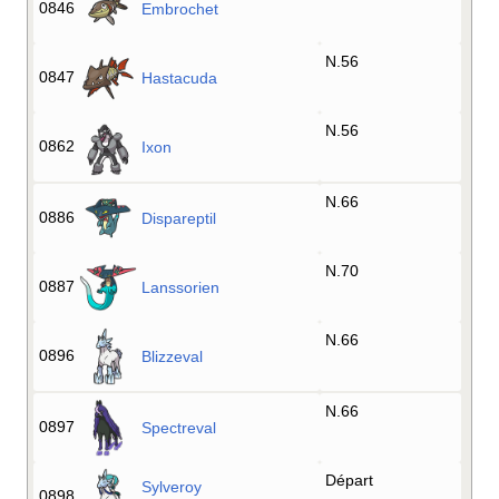
0846
Embrochet
N.56
0847
Hastacuda
N.56
0862
Ixon
N.66
0886
Dispareptil
N.70
0887
Lanssorien
N.66
0896
Blizzeval
N.66
0897
Spectreval
Départ
Sylveroy
0898