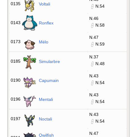
0135
Voltali
N.54
N.46
0143
Ronflex
N.58
N.47
0173
Mélo
N.59
N.37
0185
Simularbre
N.48
N.43
0190
Capumain
N.54
N.43
0196
Mentali
N.54
N.43
0197
Noctali
N.54
N.47
Qwilfish