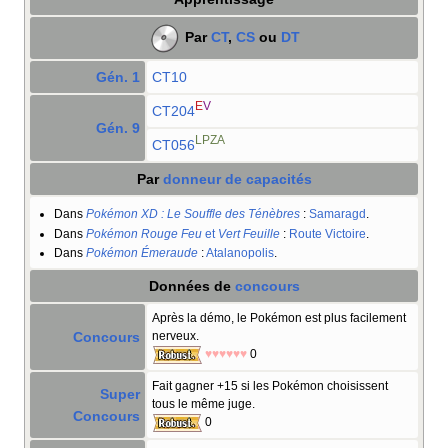
Par
CT
,
CS
ou
DT
Gén. 1
CT10
E
V
CT204
Gén. 9
LPZA
CT056
Par
donneur de capacités
Dans
Pokémon XD
: Le Souffle des Ténèbres
:
Samaragd
.
Dans
Pokémon Rouge Feu
et
Vert Feuille
:
Route Victoire
.
Dans
Pokémon Émeraude
:
Atalanopolis
.
Données de
concours
Après la démo, le Pokémon est plus facilement
Concours
nerveux.
♥♥♥♥♥♥
0
Fait gagner +15 si les Pokémon choisissent
Super
tous le même juge.
Concours
0