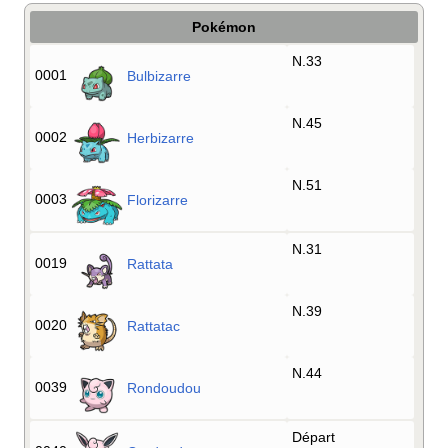
Pokémon
N.33
0001
Bulbizarre
N.45
0002
Herbizarre
N.51
0003
Florizarre
N.31
0019
Rattata
N.39
0020
Rattatac
N.44
0039
Rondoudou
Départ