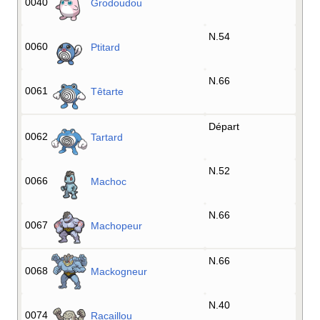
0040
Grodoudou
N.54
0060
Ptitard
N.66
0061
Têtarte
Départ
0062
Tartard
N.52
0066
Machoc
N.66
0067
Machopeur
N.66
0068
Mackogneur
N.40
0074
Racaillou