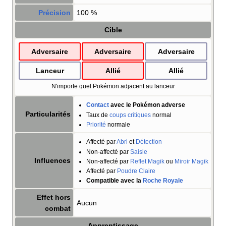
Précision
100
%
Cible
Adversaire
Adversaire
Adversaire
Lanceur
Allié
Allié
N'importe quel Pokémon adjacent au lanceur
Contact
avec le Pokémon adverse
Particularités
Taux de
coups critiques
normal
Priorité
normale
Affecté par
Abri
et
Détection
Non-affecté par
Saisie
Influences
Non-affecté par
Reflet Magik
ou
Miroir Magik
Affecté par
Poudre Claire
Compatible avec la
Roche Royale
Effet hors
Aucun
combat
Apprentissage