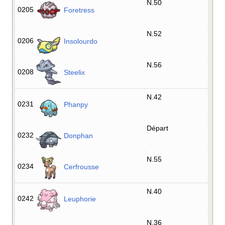
N.50
0205
Foretress
N.52
0206
Insolourdo
N.56
0208
Steelix
N.42
0231
Phanpy
Départ
0232
Donphan
N.55
0234
Cerfrousse
N.40
0242
Leuphorie
N.36