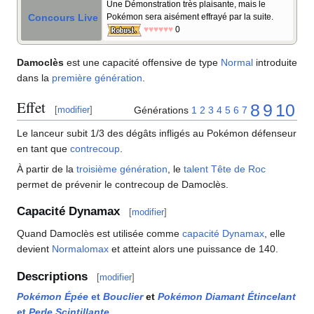
Une Démonstration très plaisante, mais le
Concours Live
Pokémon sera aisément effrayé par la suite.
♥♥♥♥♥♥
0
Damoclès
est une capacité offensive de type
Normal
introduite
dans la
première génération
.
Effet
8
9
10
Générations
1
2
3
4
5
6
7
[
modifier
]
Le lanceur subit 1/3 des dégâts infligés au Pokémon défenseur
en tant que
contrecoup
.
À partir de la
troisième génération
, le
talent
Tête de Roc
permet de prévenir le contrecoup de Damoclès.
Capacité Dynamax
[
modifier
]
Quand Damoclès est utilisée comme
capacité Dynamax
, elle
devient
Normalomax
et atteint alors une puissance de 140.
Descriptions
[
modifier
]
Pokémon Épée
et
Bouclier
et
Pokémon Diamant Étincelant
et
Perle Scintillante