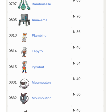
N.65
0797
Bamboiselle
N.70
0805
Ama-Ama
N.36
0813
Flambino
N.48
0814
Lapyro
N.54
0815
Pyrobut
N.40
0831
Moumouton
N.50
0832
Moumouflon
N.48