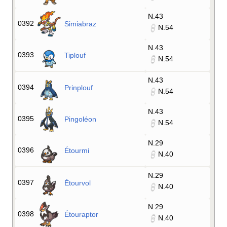
N.43
0392
Simiabraz
N.54
N.43
0393
Tiplouf
N.54
N.43
0394
Prinplouf
N.54
N.43
0395
Pingoléon
N.54
N.29
0396
Étourmi
N.40
N.29
0397
Étourvol
N.40
N.29
0398
Étouraptor
N.40