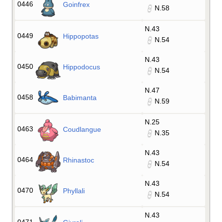
0446
Goinfrex
N.58
N.43
0449
Hippopotas
N.54
N.43
0450
Hippodocus
N.54
N.47
0458
Babimanta
N.59
N.25
0463
Coudlangue
N.35
N.43
0464
Rhinastoc
N.54
N.43
0470
Phyllali
N.54
N.43
0471