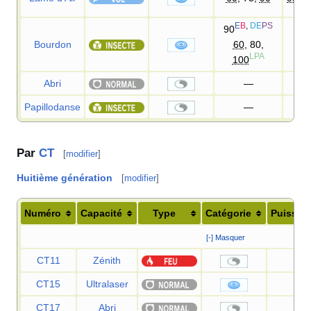
E
B
,
DE
PS
90
Bourdon
60
, 80,
1
LPA
100
Abri
—
Papillodanse
—
Par
CT
[
modifier
]
Huitième génération
[
modifier
]
Numéro
Capacité
Type
Catégorie
Puissan
[-] Masquer
CT11
Zénith
—
CT15
Ultralaser
150
CT17
Abri
—