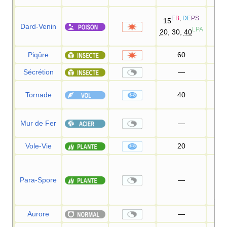
E
B
,
DE
PS
15
Dard-Venin
1
LPA
20
, 30,
40
Piqûre
60
1
Sécrétion
—
9
Tornade
40
1
Mur de Fer
—
Vole-Vie
20
1
75
D
Para-Spore
—
8
100
Aurore
—