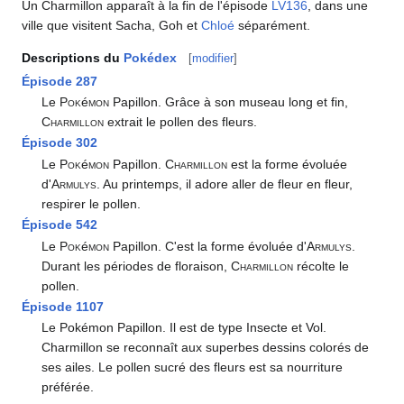
Un Charmillon apparaît à la fin de l'épisode
LV136
, dans une
ville que visitent Sacha, Goh et
Chloé
séparément.
Descriptions du
Pokédex
[
modifier
]
Épisode 287
Le
Pok
é
mon
Papillon. Grâce à son museau long et fin,
Charmillon
extrait le pollen des fleurs.
Épisode 302
Le
Pok
é
mon
Papillon.
Charmillon
est la forme évoluée
d'
Armulys
. Au printemps, il adore aller de fleur en fleur,
respirer le pollen.
Épisode 542
Le
Pok
é
mon
Papillon. C'est la forme évoluée d'
Armulys
.
Durant les périodes de floraison,
Charmillon
récolte le
pollen.
Épisode 1107
Le Pokémon Papillon. Il est de type Insecte et Vol.
Charmillon se reconnaît aux superbes dessins colorés de
ses ailes. Le pollen sucré des fleurs est sa nourriture
préférée.