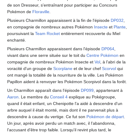
de son Dresseur, s'entraînant pour participer au Concours
Pokémon de
Floraville
.
Plusieurs Charmillon apparaissent à la fin de l'épisode
DP032
,
en compagnie de nombreux autres Pokémon
Insecte
et
Plante
,
poursuivant la
Team Rocket
entièrement recouverte du Miel
enchanté.
Plusieurs Charmillon apparaissent dans l'épisode
DP064
,
vivant dans une serre située sur le toit du
Centre Pokémon
en
compagnie de nombreux Pokémon Insecte et
Vol
, à l'abri de la
voracité d'un groupe de
Scorplane
et de leur chef
Scorvol
qui
ont mangé la totalité de la nourriture de la ville. Les Pokémon
Papillon aident à renvoyer les Pokémon Scorpivol dans la forêt.
Un Charmillon apparaît dans l'épisode
DP099
, appartenant à
Aaron
. Le membre du
Conseil 4
explique au Pokégroupe,
quand il était enfant, un Chenipotte l'a aidé à descendre d'un
arbre auquel il était monté, mais dont il ne parvenait plus à
descendre à cause du vertige. Ce fut son
Pokémon de départ
.
Un jour, après avoir perdu un match avec, il l'abandonna,
l'accusant d'être trop faible. Lorsqu'il revint plus tard, le