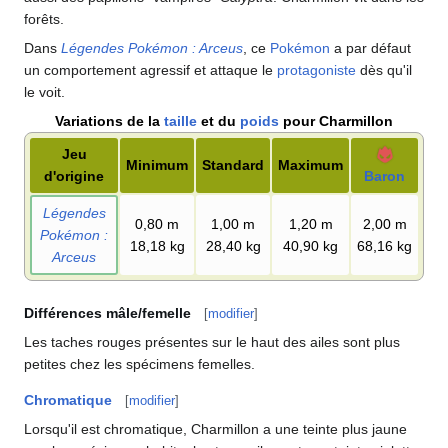
forêts.
Dans
Légendes Pokémon
: Arceus
, ce
Pokémon
a par défaut
un comportement agressif et attaque le
protagoniste
dès qu'il
le voit.
Variations de la
taille
et du
poids
pour Charmillon
Jeu
Minimum
Standard
Maximum
d'origine
Baron
Légendes
0,80
m
1,00
m
1,20
m
2,00
m
Pokémon
:
18,18
kg
28,40
kg
40,90
kg
68,16
kg
Arceus
Différences mâle/femelle
[
modifier
]
Les taches rouges présentes sur le haut des ailes sont plus
petites chez les spécimens femelles.
Chromatique
[
modifier
]
Lorsqu'il est chromatique, Charmillon a une teinte plus jaune