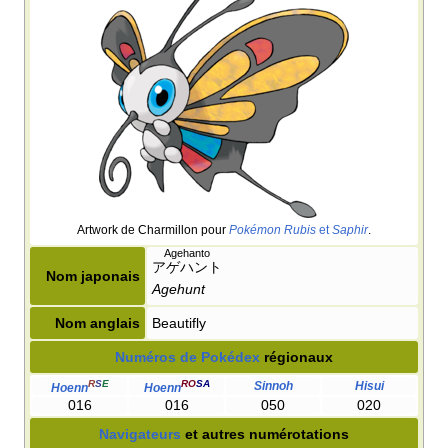
Artwork de Charmillon pour
Pokémon Rubis
et
Saphir
.
Agehanto
アゲハント
Nom japonais
Agehunt
Nom anglais
Beautifly
Numéros de Pokédex
régionaux
R
S
E
RO
SA
Sinnoh
Hisui
Hoenn
Hoenn
016
016
050
020
Navigateurs
et autres numérotations