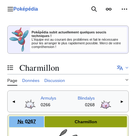
Aller
au
Poképédia
Menu principal
Rechercher
Apparence
Outil
contenu
Poképédia subit actuellement quelques soucis
techniques !
L'équipe est au courant des problèmes et fait le nécessaire
pour les arranger le plus rapidement possible. Merci de votre
compréhension !
Charmillon
Basculer la table des matières
Page
Données
Discussion
Armulys
Blindalys
◄
►
0266
0268
№ 0267
Charmillon