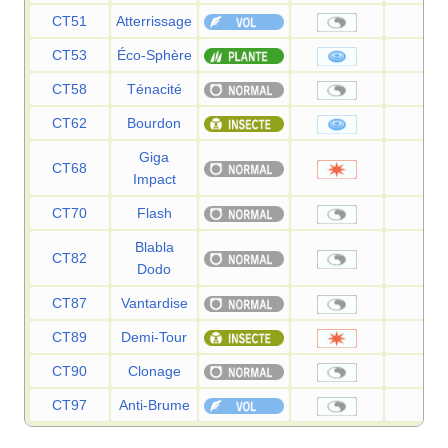
CT51
Atterrissage
—
CT53
Éco-Sphère
90
CT58
Ténacité
—
CT62
Bourdon
90
Giga
CT68
150
Impact
CT70
Flash
—
Blabla
CT82
—
Dodo
CT87
Vantardise
—
CT89
Demi-Tour
70
CT90
Clonage
—
CT97
Anti-Brume
—