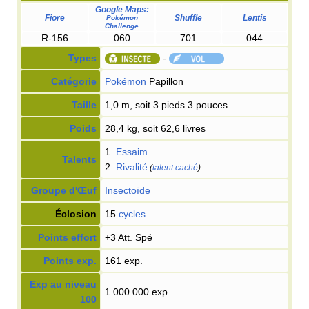
Google Maps:
Fiore
Shuffle
Lentis
Pokémon
Challenge
R-156
060
701
044
Types
-
Catégorie
Pokémon
Papillon
Taille
1,0 m, soit 3 pieds 3 pouces
Poids
28,4 kg, soit 62,6 livres
1.
Essaim
Talents
2.
Rivalité
(
talent caché
)
Groupe d'Œuf
Insectoïde
Éclosion
15
cycles
Points effort
+3 Att. Spé
Points exp.
161 exp.
Exp au niveau
1 000 000 exp.
100