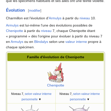
que les spécimens habituels et ses ailes ont une teinte violette.
Évolution
[
modifier
]
Charmillon est l'évolution d'
Armulys
à partir du
niveau
10.
Armulys
est lui-même l'une des évolutions possibles de
Chenipotte
à partir du
niveau
7, chaque Chenipotte étant
«
programmé
» dès l'origine pour évoluer à partir du niveau 7
en
Armulys
ou en
Blindalys
selon une
valeur interne
propre à
chaque spécimen.
Famille d'évolution de Chenipotte
Chenipotte
Niveau 7,
selon valeur interne
Niveau 7,
selon valeur interne
personnelle
▼
personnelle
▼