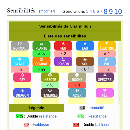
Sensibilités
8
9
10
Générations
3
4
5
6
7
[
modifier
]
Sensibilités de Charmillon
Liste des sensibilités
× ¼
× 2
× 2
1
× 2
× ¼
× 0
× 2
× ½
× 4
Légende
× 0
:
Immunité
× ¼
: Double
résistance
× ½
:
Résistance
× 2
:
Faiblesse
× 4
: Double
faiblesse