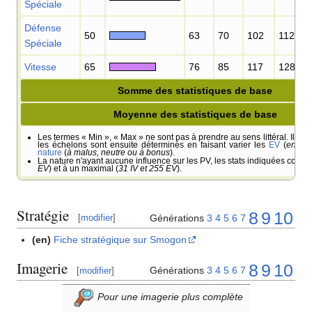
Spéciale
Défense
50
63
70
102
112
Spéciale
Vitesse
65
76
85
117
128
Somme des statistiques de base
Moyenne des statistiques de base
Les termes «
Min
», «
Max
» ne sont pas à prendre au sens littéral. Il s'ag
les échelons sont ensuite déterminés en faisant varier les
EV
(
entre 
nature
(
à malus, neutre ou à bonus
).
La nature n'ayant aucune influence sur les PV, les stats indiquées corre
EV
) et à un maximal (
31 IV et 255 EV
).
Stratégie
8
9
10
Générations
3
4
5
6
7
[
modifier
]
(en)
Fiche stratégique sur Smogon
Imagerie
8
9
10
Générations
3
4
5
6
7
[
modifier
]
Pour une imagerie plus complète