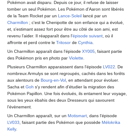
Pokémon avait disparu. Depuis ce jour, il refuse de laisser
tomber un seul Pokémon. Les Pokémon d'Aaron sont libérés
de la Team Rocket par un
Lance-Soleil
lancé par un
Charmillon
; c'est le Chenipotte de son enfance qui a évolué,
et, s'estimant assez fort pour être au côté de son ami, est
revenu l'aider. Il réapparaît dans l'
épisode suivant
, où il
affronte et perd contre le
Tritosor
de
Cynthia
.
Un Charmillon apparaît dans l'épisode
XY005
, faisant partie
des Pokémon pris en photo par
Violette
.
Plusieurs Charmillon apparaissent dans l'épisode
LV022
. De
nombreux Armulys se sont regroupés, cachés dans les forêts
aux alentours de
Bourg-en-Vol
, en attendant pour évoluer.
Sacha et
Goh
s'y rendent afin d'étudier la migration des
Pokémon Papillon. Une fois évolués, ils entament leur voyage,
sous les yeux ébahis des deux Dresseurs qui savourent
l'évènement.
Un Charmillon apparaît, sur un
Motismart
, dans l'épisode
LV033
, faisant partie des Pokémon que possède
Mélokrika
Kelly
.