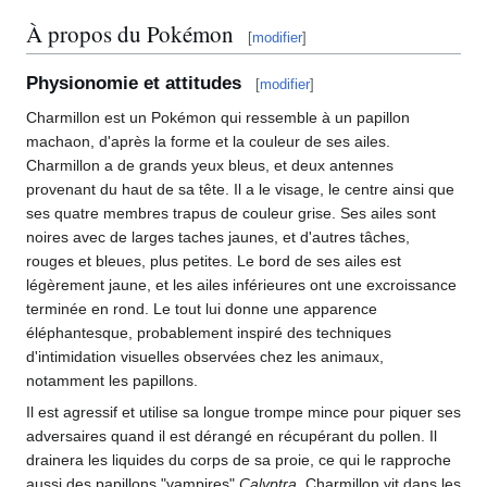
À propos du Pokémon
[
modifier
]
Physionomie et attitudes
[
modifier
]
Charmillon est un Pokémon qui ressemble à un papillon
machaon, d'après la forme et la couleur de ses ailes.
Charmillon a de grands yeux bleus, et deux antennes
provenant du haut de sa tête. Il a le visage, le centre ainsi que
ses quatre membres trapus de couleur grise. Ses ailes sont
noires avec de larges taches jaunes, et d'autres tâches,
rouges et bleues, plus petites. Le bord de ses ailes est
légèrement jaune, et les ailes inférieures ont une excroissance
terminée en rond. Le tout lui donne une apparence
éléphantesque, probablement inspiré des techniques
d'intimidation visuelles observées chez les animaux,
notamment les papillons.
Il est agressif et utilise sa longue trompe mince pour piquer ses
adversaires quand il est dérangé en récupérant du pollen. Il
drainera les liquides du corps de sa proie, ce qui le rapproche
aussi des papillons "vampires"
Calyptra
. Charmillon vit dans les