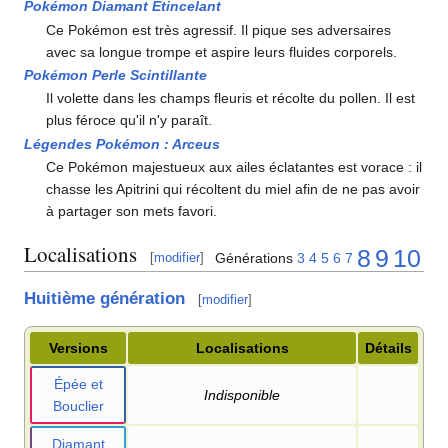
Pokémon Diamant Étincelant
Ce Pokémon est très agressif. Il pique ses adversaires
avec sa longue trompe et aspire leurs fluides corporels.
Pokémon Perle Scintillante
Il volette dans les champs fleuris et récolte du pollen. Il est
plus féroce qu'il n'y paraît.
Légendes Pokémon
: Arceus
Ce Pokémon majestueux aux ailes éclatantes est vorace
: il
chasse les Apitrini qui récoltent du miel afin de ne pas avoir
à partager son mets favori.
Localisations
8
9
10
Générations
3
4
5
6
7
[
modifier
]
Huitième génération
[
modifier
]
Versions
Localisations
Détails
Épée et
Indisponible
Bouclier
Diamant