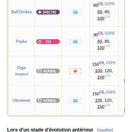
E
B
,
DE
PS
80
Ball'Ombre
60
, 80,
10
LPA
100
E
B
,
DE
PS
90
Psyko
60
, 80,
10
LPA
100
90
E
B
,
DE
PS
150
D
Giga
100
, 120,
Impact
90
LPA
150
95
90
E
B
,
DE
PS
150
D
Ultralaser
100
, 120,
90
LPA
150
95
Lors d'un stade d'évolution antérieur
[
modifier
]