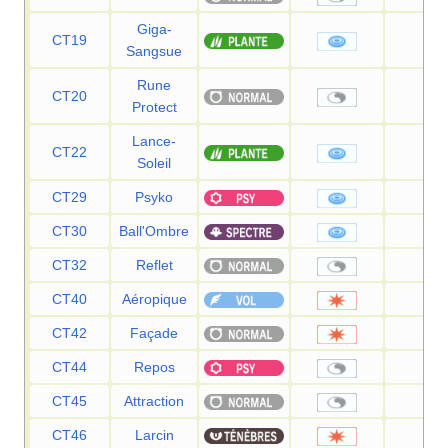
Giga-
CT19
75
Sangsue
Rune
CT20
—
Protect
Lance-
CT22
120
Soleil
CT29
Psyko
90
CT30
Ball'Ombre
80
CT32
Reflet
—
CT40
Aéropique
60
CT42
Façade
70
CT44
Repos
—
CT45
Attraction
—
CT46
Larcin
60