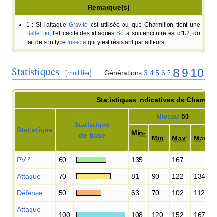
Remarque(s)
1
: Si l'attaque
Gravité
est utilisée ou que Charmillon tient une
Balle Fer
, l'efficacité des attaques
Sol
à son encontre est d'1/2, du
fait de son type
Insecte
qui y est résistant par ailleurs.
Statistiques
8
9
10
Générations
3
4
5
6
7
[
modifier
]
Statistiques indicatives de Charmill
Niveau
50
Statistique
Statistique
Min-
de base
Min
¹
Max
¹
Max+
¹
¹
PV
²
60
135
167
Attaque
70
81
90
122
134
Défense
50
63
70
102
112
Attaque
100
108
120
152
167