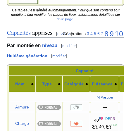
Ce tableau est généré automatiquement. Pour que son contenu soit
modifié, il faut modifier les pages de lieux. Informations détaillées sur
cette page
.
Capacités
apprises
8
9
10
Générations
3
4
5
6
7
[
modifier
]
Par montée en
niveau
[
modifier
]
Huitième génération
[
modifier
]
Capacité
Nom
Type
Catégorie
Puissance
Préc
[-] Masquer
Armure
—
E
B
,
DE
PS
40
Charge
1
LPA
30
, 40,
50