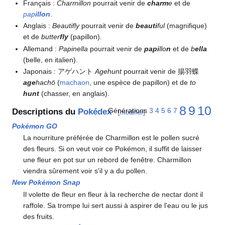
Français
:
Charmillon
pourrait venir de
charm
e
et de
pap
illon
.
Anglais
:
Beautifly
pourrait venir de
beauti
ful
(magnifique)
et de
butter
fly
(papillon).
Allemand
:
Papinella
pourrait venir de
papi
llo
n
et de
b
ella
(belle, en italien).
Japonais
: アゲハント
Agehunt
pourrait venir de 揚羽蝶
age
hachō
(
machaon
, une espèce de papillon) et de
to
hunt
(chasser, en anglais).
8
9
10
Générations
3
4
5
6
7
Descriptions du
Pokédex
[
modifier
]
Pokémon GO
La nourriture préférée de Charmillon est le pollen sucré
des fleurs. Si on veut voir ce Pokémon, il suffit de laisser
une fleur en pot sur un rebord de fenêtre. Charmillon
viendra sûrement voir s'il y a du pollen.
New Pokémon Snap
Il volette de fleur en fleur à la recherche de nectar dont il
raffole. Sa trompe lui sert aussi à aspirer de l'eau ou le jus
des fruits.