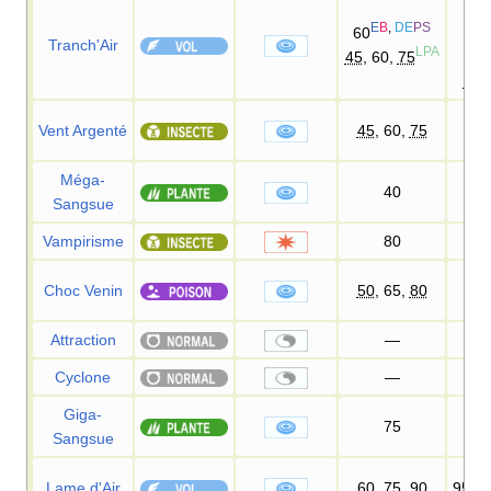
95
E
B
,
DE
PS
D
60
Tranch'Air
LPA
45
, 60,
75
9
100
Vent Argenté
45
, 60,
75
1
Méga-
40
1
Sangsue
Vampirisme
80
1
Choc Venin
50
, 65,
80
1
Attraction
—
1
Cyclone
—
Giga-
75
1
Sangsue
Lame d'Air
60
, 75,
90
95
%