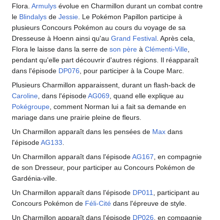
Flora.
Armulys
évolue en Charmillon durant un combat contre
le
Blindalys
de
Jessie
. Le Pokémon Papillon participe à
plusieurs Concours Pokémon au cours du voyage de sa
Dresseuse à Hoenn ainsi qu'au
Grand Festival
. Après cela,
Flora le laisse dans la serre de
son père
à
Clémenti-Ville
,
pendant qu'elle part découvrir d'autres régions. Il réapparaît
dans l'épisode
DP076
, pour participer à la Coupe Marc.
Plusieurs Charmillon apparaissent, durant un flash-back de
Caroline
, dans l'épisode
AG069
, quand elle explique au
Pokégroupe
, comment Norman lui a fait sa demande en
mariage dans une prairie pleine de fleurs.
Un Charmillon apparaît dans les pensées de
Max
dans
l'épisode
AG133
.
Un Charmillon apparaît dans l'épisode
AG167
, en compagnie
de son Dresseur, pour participer au Concours Pokémon de
Gardénia-ville.
Un Charmillon apparaît dans l'épisode
DP011
, participant au
Concours Pokémon de
Féli-Cité
dans l'épreuve de style.
Un Charmillon apparaît dans l'épisode
DP026
, en compagnie