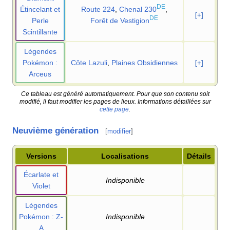
DE
Étincelant et
Route 224
,
Chenal 230
,
[+]
DE
Perle
Forêt de Vestigion
Scintillante
Légendes
Pokémon
:
Côte Lazuli
,
Plaines Obsidiennes
[+]
Arceus
Ce tableau est généré automatiquement. Pour que son contenu soit
modifié, il faut modifier les pages de lieux. Informations détaillées sur
cette page
.
Neuvième génération
[
modifier
]
Versions
Localisations
Détails
Écarlate et
Indisponible
Violet
Légendes
Pokémon
: Z-
Indisponible
A