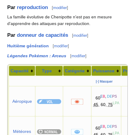
Par
reproduction
[
modifier
]
La famille évolutive de Chenipotte n'est pas en mesure
d'apprendre des attaques par reproduction.
Par
donneur de capacités
[
modifier
]
Huitième génération
[
modifier
]
Légendes Pokémon
: Arceus
[
modifier
]
Capacité
Type
Catégorie
Puissance
Préci
[-] Masquer
E
B
,
DE
PS
60
Aéropique
LPA
45
, 60,
75
E
B
,
DE
PS
60
Météores
LPA
45
, 60,
75