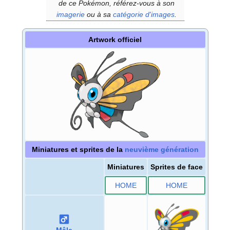
de ce Pokémon, référez-vous à son
imagerie
ou à sa
catégorie d'images
.
Artwork officiel
Miniatures et sprites de la
neuvième génération
Miniatures
Sprites de face
HOME
HOME
Mâle