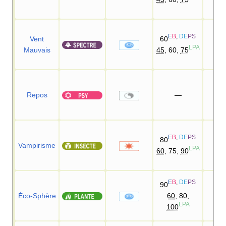
E
B
,
DE
PS
Vent
60
10
LPA
Mauvais
45
, 60,
75
Repos
—
E
B
,
DE
PS
80
Vampirisme
10
LPA
60
, 75,
90
E
B
,
DE
PS
90
Éco-Sphère
60
, 80,
10
LPA
100