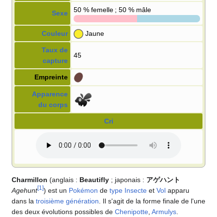
50
% femelle ; 50
% mâle
Sexe
Couleur
Jaune
Taux de
45
capture
Empreinte
Apparence
du corps
Cri
Charmillon
(anglais
:
Beautifly
; japonais
:
アゲハント
[
1
]
Agehunt
) est un
Pokémon
de
type
Insecte
et
Vol
apparu
dans la
troisième génération
. Il s'agit de la forme finale de l'une
des deux évolutions possibles de
Chenipotte
,
Armulys
.