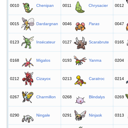
0010
Chenipan
0011
Chrysacier
0012
0015
Dardargnan
0046
Paras
0047
0123
Insécateur
0127
Scarabrute
0165
0168
Migalos
0193
Yanma
0204
0212
Cizayox
0213
Caratroc
0214
0267
Charmillon
0268
Blindalys
0269
0290
Ningale
0291
Ninjask
0313