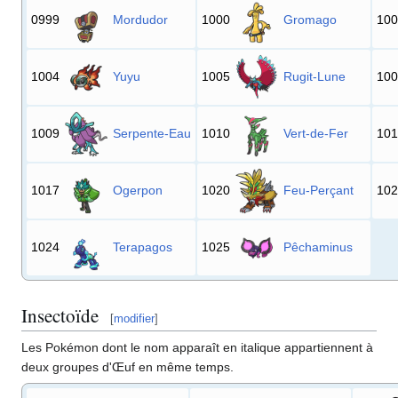
0999
Mordudor
1000
Gromago
10
1004
Yuyu
1005
Rugit-Lune
10
1009
Serpente-Eau
1010
Vert-de-Fer
10
1017
Ogerpon
1020
Feu-Perçant
10
1024
Terapagos
1025
Pêchaminus
Insectoïde
[
modifier
]
Les Pokémon dont le nom apparaît en italique appartiennent à
deux groupes d'Œuf en même temps.