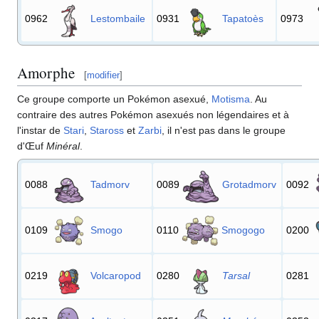
0962
Lestombaile
0931
Tapatoès
0973
Amorphe
[
modifier
]
Ce groupe comporte un Pokémon asexué,
Motisma
. Au
contraire des autres Pokémon asexués non légendaires et à
l'instar de
Stari
,
Staross
et
Zarbi
, il n'est pas dans le groupe
d'Œuf
Minéral
.
0088
Tadmorv
0089
Grotadmorv
0092
0109
Smogo
0110
Smogogo
0200
0219
Volcaropod
0280
Tarsal
0281