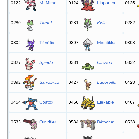
0122
M. Mime
0124
Lippoutou
0125
0280
Tarsal
0281
Kirlia
0282
0302
Ténéfix
0307
Méditikka
0308
0327
Spinda
0331
Cacnea
0332
0392
Simiabraz
0427
Laporeille
0428
0454
Coatox
0466
Élekable
0467
0533
Ouvrifier
0534
Bétochef
0538