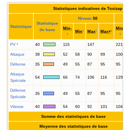
Statistiques indicatives de Toxizap
Niveau
50
Statistique
Statistique
Min-
Min-
de base
Min
¹
Max
¹
Max+
¹
¹
¹
PV
²
40
115
147
221
Attaque
38
52
58
90
99
100
Défense
35
49
55
87
95
95
Attaque
54
66
74
106
116
129
Spéciale
Défense
35
49
55
87
95
95
Spéciale
Vitesse
40
54
60
92
101
104
Somme des statistiques de base
Moyenne des statistiques de base