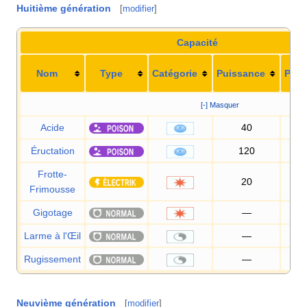
Huitième génération
[
modifier
]
Capacité
Nom
Type
Catégorie
Puissance
Préc
[-] Masquer
Acide
40
1
Éructation
120
9
Frotte-
20
1
Frimousse
Gigotage
—
1
Larme à l'Œil
—
Rugissement
—
1
Neuvième génération
[
modifier
]