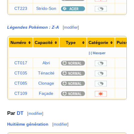
CT223
Strido-Son
—
Légendes Pokémon
:
Z-A
[
modifier
]
Numéro
Capacité
Type
Catégorie
Puissan
[-] Masquer
CT017
Abri
—
CT035
Ténacité
—
CT085
Clonage
—
CT109
Façade
70
Par
DT
[
modifier
]
Huitième génération
[
modifier
]