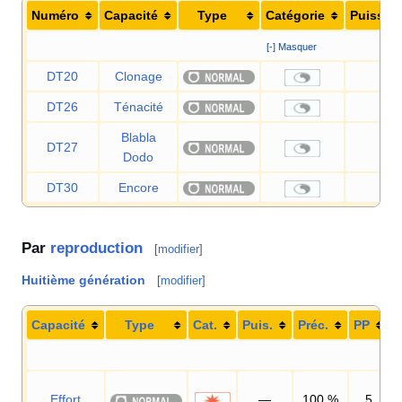
Numéro
Capacité
Type
Catégorie
Puissan
[-] Masquer
DT20
Clonage
—
DT26
Ténacité
—
Blabla
DT27
—
Dodo
DT30
Encore
—
Par
reproduction
[
modifier
]
Huitième génération
[
modifier
]
Capacité
Type
Cat.
Puis.
Préc.
PP
Effort
—
100
%
5