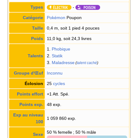
Types
-
Catégorie
Pokémon
Poupon
Taille
0,4 m, soit 1 pied 4 pouces
Poids
11,0 kg, soit 24,3 livres
1.
Phobique
Talents
2.
Statik
3.
Maladresse
(
talent caché
)
Groupe d'Œuf
Inconnu
Éclosion
25
cycles
Points effort
+1 Att. Spé.
Points exp.
48 exp.
Exp au niveau
1 059 860 exp.
100
50
% femelle ; 50
% mâle
Sexe