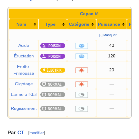
Capacité
Nom
Type
Catégorie
Puissance
Préc
[-] Masquer
Acide
40
1
Éructation
120
9
Frotte-
20
1
Frimousse
Gigotage
—
1
Larme à l'Œil
—
Rugissement
—
1
Par
CT
[
modifier
]