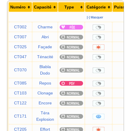
Numéro
Capacité
Type
Catégorie
Puissan
[-] Masquer
CT002
Charme
—
CT007
Abri
—
CT025
Façade
70
CT047
Ténacité
—
Blabla
CT070
—
Dodo
CT085
Repos
—
CT103
Clonage
—
CT122
Encore
—
Téra
CT171
80
Explosion
CT205
Effort
—