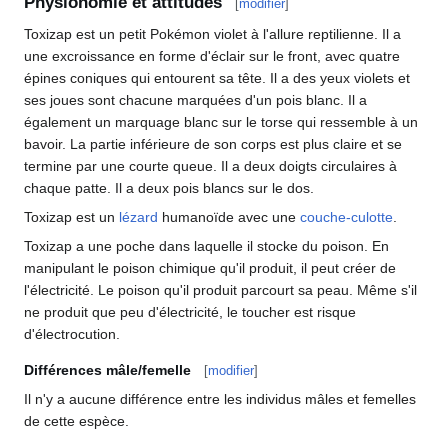
Physionomie et attitudes
[
modifier
]
Toxizap est un petit Pokémon violet à l'allure reptilienne. Il a
une excroissance en forme d'éclair sur le front, avec quatre
épines coniques qui entourent sa tête. Il a des yeux violets et
ses joues sont chacune marquées d'un pois blanc. Il a
également un marquage blanc sur le torse qui ressemble à un
bavoir. La partie inférieure de son corps est plus claire et se
termine par une courte queue. Il a deux doigts circulaires à
chaque patte. Il a deux pois blancs sur le dos.
Toxizap est un
lézard
humanoïde avec une
couche-culotte
.
Toxizap a une poche dans laquelle il stocke du poison. En
manipulant le poison chimique qu'il produit, il peut créer de
l'électricité. Le poison qu'il produit parcourt sa peau. Même s'il
ne produit que peu d'électricité, le toucher est risque
d'électrocution.
Différences mâle/femelle
[
modifier
]
Il n'y a aucune différence entre les individus mâles et femelles
de cette espèce.