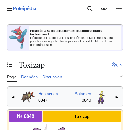
Aller
au
Poképédia
Menu principal
Rechercher
Apparence
Outil
contenu
Poképédia subit actuellement quelques soucis
techniques !
L'équipe est au courant des problèmes et fait le nécessaire
pour les arranger le plus rapidement possible. Merci de votre
compréhension !
Toxizap
Basculer la table des matières
Page
Données
Discussion
Hastacuda
Salarsen
◄
►
0847
0849
№ 0848
Toxizap