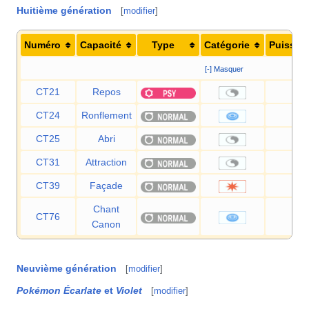
Huitième génération
[
modifier
]
Numéro
Capacité
Type
Catégorie
Puissan
[-] Masquer
CT21
Repos
—
CT24
Ronflement
50
CT25
Abri
—
CT31
Attraction
—
CT39
Façade
70
Chant
CT76
60
Canon
Neuvième génération
[
modifier
]
Pokémon Écarlate
et
Violet
[
modifier
]