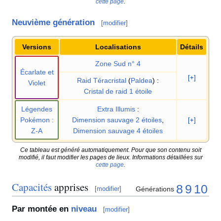
cette page
.
Neuvième génération
[
modifier
]
Versions
Localisations
Détails
Zone Sud n° 4
Écarlate et
[+]
Raid Téracristal
(
Paldea
)
:
Violet
Cristal de raid 1 étoile
Légendes
Extra Illumis
:
Pokémon
:
Dimension sauvage 2 étoiles
,
[+]
Z-A
Dimension sauvage 4 étoiles
Ce tableau est généré automatiquement. Pour que son contenu soit
modifié, il faut modifier les pages de lieux. Informations détaillées sur
cette page
.
Capacités
apprises
8
9
10
Générations
[
modifier
]
Par montée en
niveau
[
modifier
]