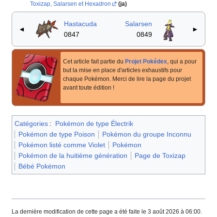
Toxizap, Salarsen et Hexadron
(ja)
Hastacuda
Salarsen
◄
►
0847
0849
Cet article fait partie du
Projet Pokédex
, qui a pour
but la mise en place d'articles exhaustifs pour
chaque Pokémon. Merci de lire la page du projet
avant toute édition
!
Catégories
:
Pokémon de type Électrik
Pokémon de type Poison
Pokémon du groupe Inconnu
Pokémon listé comme Violet
Pokémon
Pokémon de la huitième génération
Page de Toxizap
Bébé Pokémon
La dernière modification de cette page a été faite le 3 août 2026 à 06:00.