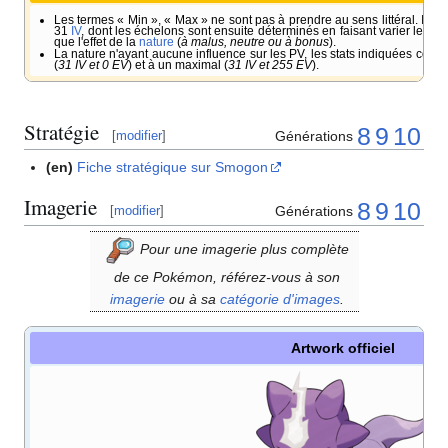
Les termes «
Min
», «
Max
» ne sont pas à prendre au sens littéral. Il s'a
31
IV
, dont les échelons sont ensuite déterminés en faisant varier les
E
que l'effet de la
nature
(
à malus, neutre ou à bonus
).
La nature n'ayant aucune influence sur les PV, les stats indiquées corr
(
31 IV et 0 EV
) et à un maximal (
31 IV et 255 EV
).
Stratégie
8
9
10
Générations
[
modifier
]
(en)
Fiche stratégique sur Smogon
Imagerie
8
9
10
Générations
[
modifier
]
Pour une imagerie plus complète
de ce Pokémon, référez-vous à son
imagerie
ou à sa
catégorie d'images
.
Artwork officiel