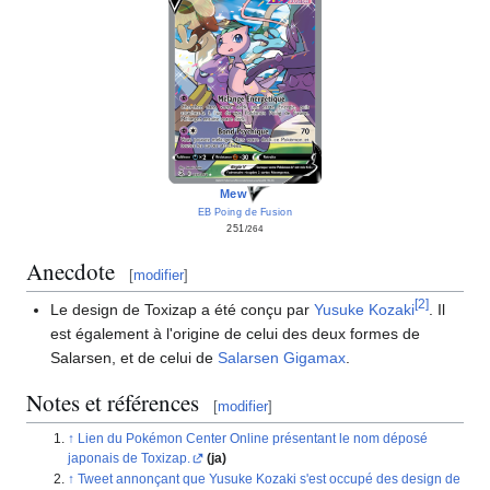
Mew
EB Poing de Fusion
251
/264
Anecdote
[
modifier
]
[
2
]
Le design de Toxizap a été conçu par
Yusuke Kozaki
. Il
est également à l'origine de celui des deux formes de
Salarsen, et de celui de
Salarsen Gigamax
.
Notes et références
[
modifier
]
Lien du Pokémon Center Online présentant le nom déposé
japonais de Toxizap.
(ja)
Tweet annonçant que Yusuke Kozaki s'est occupé des design de