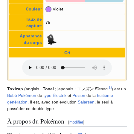
Couleur
Violet
Taux de
75
capture
Apparence
du corps
Cri
[
1
]
Toxizap
(anglais
:
Toxel
; japonais
:
エレズン
Eleson
) est un
Bébé Pokémon
de
type
Électrik
et
Poison
de la
huitième
génération
. Il est, avec son évolution
Salarsen
, le seul à
posséder ce double type.
À propos du Pokémon
[
modifier
]