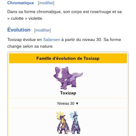
Chromatique
[
modifier
]
Dans sa forme chromatique, son corps est rose/rouge et sa
«
culotte
» violette.
Évolution
[
modifier
]
Toxizap évolue en
Salarsen
à partir du niveau 30. Sa forme
change selon sa nature.
Famille d'évolution de Toxizap
Toxizap
Niveau 30
▼