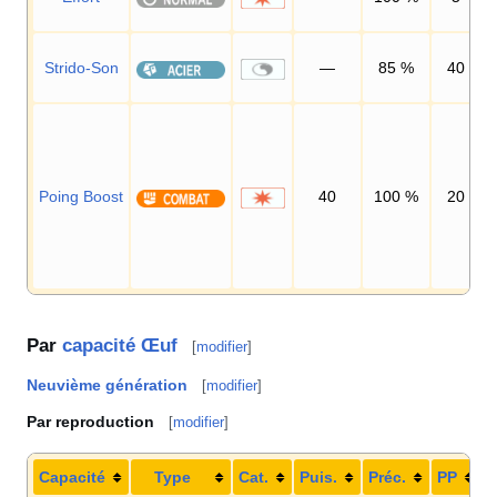
Strido-Son
—
85
%
40
Poing Boost
40
100
%
20
Par
capacité Œuf
[
modifier
]
Neuvième génération
[
modifier
]
Par reproduction
[
modifier
]
Capacité
Type
Cat.
Puis.
Préc.
PP