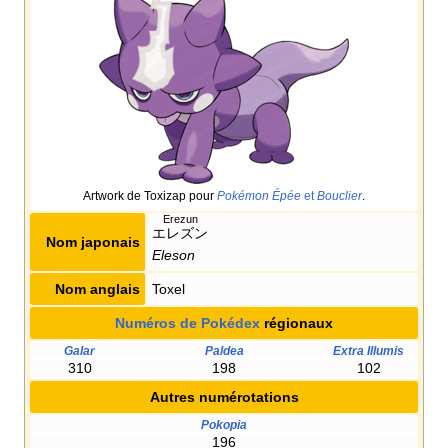
Artwork de Toxizap pour
Pokémon Épée
et
Bouclier
.
Erezun
エレズン
Nom japonais
Eleson
Nom anglais
Toxel
Numéros de Pokédex
régionaux
Galar
Paldea
Extra Illumis
310
198
102
Autres numérotations
Pokopia
196