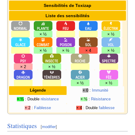
Sensibilités de Toxizap
Liste des sensibilités
× ½
× ½
× ½
× ½
× 4
× ½
× 2
× ½
× ½
× ½
Légende
× 0
:
Immunité
× ¼
: Double
résistance
× ½
:
Résistance
× 2
:
Faiblesse
× 4
: Double
faiblesse
Statistiques
[
modifier
]