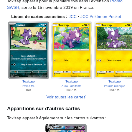
Toxizap apparaît pour la première fois dans l'extension
Promo
SWSH
, sortie le 15 novembre 2019 en France.
Listes de cartes associées
:
JCC
•
JCC Pokémon Pocket
Toxizap
Toxizap
Toxizap
Promo ME
Aura Palpitante
Parade Onirique
078
060
054
/155
/155
[Voir toutes les cartes]
Apparitions sur d'autres cartes
Toxizap apparaît également sur les cartes suivantes
: