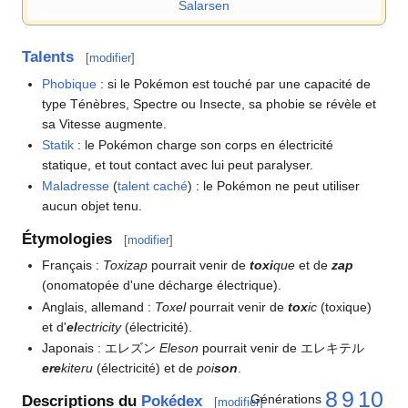
Salarsen
Talents
[
modifier
]
Phobique
: si le Pokémon est touché par une capacité de
type Ténèbres, Spectre ou Insecte, sa phobie se révèle et
sa Vitesse augmente.
Statik
: le Pokémon charge son corps en électricité
statique, et tout contact avec lui peut paralyser.
Maladresse
(
talent caché
)
: le Pokémon ne peut utiliser
aucun objet tenu.
Étymologies
[
modifier
]
Français
:
Toxizap
pourrait venir de
toxi
que
et de
zap
(onomatopée d'une décharge électrique).
Anglais, allemand
:
Toxel
pourrait venir de
tox
ic
(toxique)
et d'
el
ectricity
(électricité).
Japonais
: エレズン
Eleson
pourrait venir de エレキテル
ere
kiteru
(électricité) et de
poi
son
.
8
9
10
Générations
Descriptions du
Pokédex
[
modifier
]