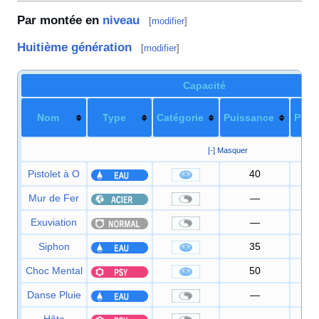
Par montée en
niveau
[
modifier
]
Huitième génération
[
modifier
]
Capacité
Nom
Type
Catégorie
Puissance
Préc
[-] Masquer
Pistolet à O
40
1
Mur de Fer
—
Exuviation
—
Siphon
35
8
Choc Mental
50
1
Danse Pluie
—