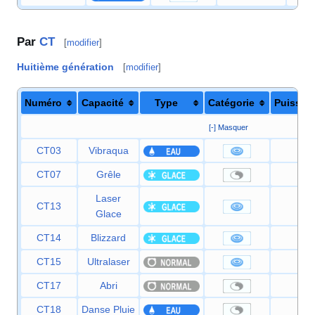
Par
CT
[
modifier
]
Huitième génération
[
modifier
]
Numéro
Capacité
Type
Catégorie
Puissan
[-] Masquer
CT03
Vibraqua
60
CT07
Grêle
—
Laser
CT13
90
Glace
CT14
Blizzard
110
CT15
Ultralaser
150
CT17
Abri
—
CT18
Danse Pluie
—