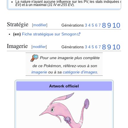
La nature n'ayant aucune influence sur les PV, les stats indiquées cor
EV
) et à un maximal (
31 IV et 255 EV
).
Stratégie
8
9
10
Générations
3
4
5
6
7
[
modifier
]
(en)
Fiche stratégique sur Smogon
Imagerie
8
9
10
Générations
3
4
5
6
7
[
modifier
]
Pour une imagerie plus complète
de ce Pokémon, référez-vous à son
imagerie
ou à sa
catégorie d'images
.
Artwork officiel