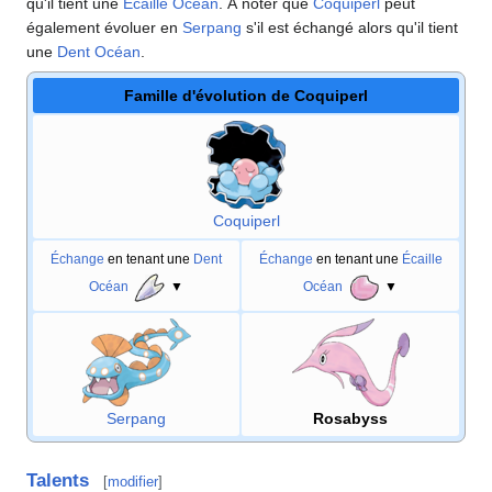
qu'il tient une
Écaille Océan
. À noter que
Coquiperl
peut
également évoluer en
Serpang
s'il est échangé alors qu'il tient
une
Dent Océan
.
Famille d'évolution de Coquiperl
Coquiperl
Échange
en tenant une
Dent
Échange
en tenant une
Écaille
Océan
▼
Océan
▼
Serpang
Rosabyss
Talents
[
modifier
]