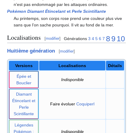
n'est pas endommagé par les attaques ordinaires.
Pokémon Diamant Étincelant
et
Perle Scintillante
Au printemps, son corps rose prend une couleur plus vive
sans que l'on sache pourquoi. Il vit au fond de la mer.
Localisations
8
9
10
Générations
3
4
5
6
7
[
modifier
]
Huitième génération
[
modifier
]
Versions
Localisations
Détails
Épée et
Indisponible
Bouclier
Diamant
Étincelant et
Faire évoluer
Coquiperl
Perle
Scintillante
Légendes
Pokémon
:
Indisponible