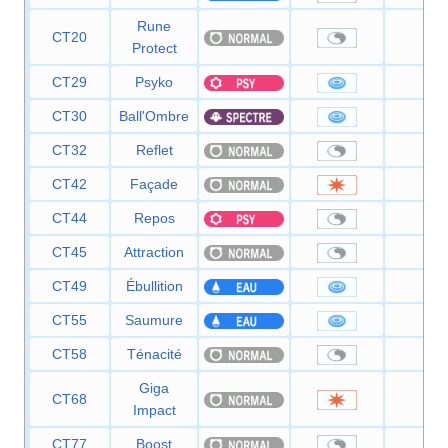
Rune
CT20
—
Protect
CT29
Psyko
90
CT30
Ball'Ombre
80
CT32
Reflet
—
CT42
Façade
70
CT44
Repos
—
CT45
Attraction
—
CT49
Ébullition
80
CT55
Saumure
65
CT58
Ténacité
—
Giga
CT68
150
Impact
CT77
Boost
—