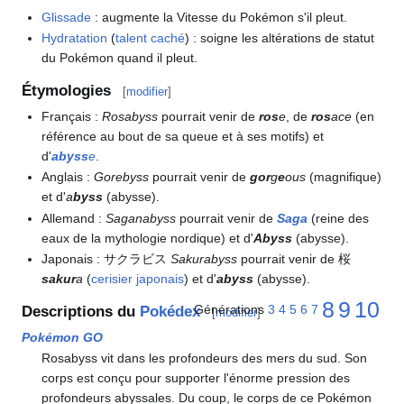
Glissade
: augmente la Vitesse du Pokémon s'il pleut.
Hydratation
(
talent caché
)
: soigne les altérations de statut
du Pokémon quand il pleut.
Étymologies
[
modifier
]
Français
:
Rosabyss
pourrait venir de
ros
e
, de
ros
ace
(en
référence au bout de sa queue et à ses motifs) et
d'
abyss
e
.
Anglais
:
Gorebyss
pourrait venir de
gor
g
e
ous
(magnifique)
et d'
a
byss
(abysse).
Allemand
:
Saganabyss
pourrait venir de
Saga
(reine des
eaux de la mythologie nordique) et d'
Abyss
(abysse).
Japonais
: サクラビス
Sakurabyss
pourrait venir de 桜
sakur
a
(
cerisier japonais
) et d'
abyss
(abysse).
8
9
10
Générations
3
4
5
6
7
Descriptions du
Pokédex
[
modifier
]
Pokémon GO
Rosabyss vit dans les profondeurs des mers du sud. Son
corps est conçu pour supporter l'énorme pression des
profondeurs abyssales. Du coup, le corps de ce Pokémon