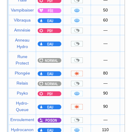
Hâte
—
Vampibaiser
50
1
Vibraqua
60
1
Amnésie
—
Anneau
—
Hydro
Rune
—
Protect
Plongée
80
1
Relais
—
Psyko
90
1
Hydro-
90
9
Queue
Enroulement
—
Hydrocanon
110
8