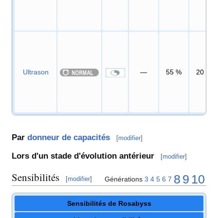
Ultrason
—
55
%
20
Par
donneur de capacités
[
modifier
]
Lors d'un stade d'évolution antérieur
[
modifier
]
Sensibilités
8
9
10
Générations
3
4
5
6
7
[
modifier
]
Sensibilités de Rosabyss