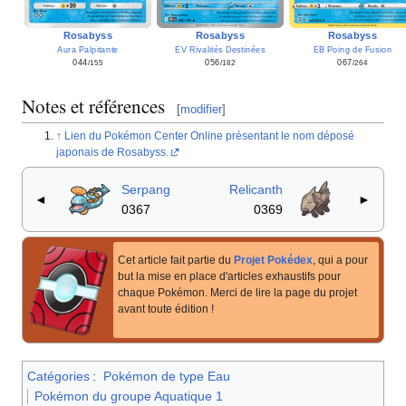
Rosabyss
Rosabyss
Rosabyss
EV Rivalités Destinées
EB Poing de Fusion
Aura Palpitante
056
067
044
/182
/264
/155
Notes et références
[
modifier
]
Lien du Pokémon Center Online présentant le nom déposé
japonais de Rosabyss.
Serpang
Relicanth
◄
►
0367
0369
Cet article fait partie du
Projet Pokédex
, qui a pour
but la mise en place d'articles exhaustifs pour
chaque Pokémon. Merci de lire la page du projet
avant toute édition
!
Catégories
:
Pokémon de type Eau
Pokémon du groupe Aquatique 1