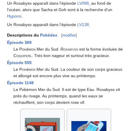
Un Rosabyss apparaît dans l'épisode
LV088
, au fond de
l'océan, alors que Sacha et Goh sont à la recherche d'un
Hyporoi
.
Un Rosabyss apparaît dans l'épisode
LV138
.
Descriptions du
Pokédex
[
modifier
]
Épisode 369
Le
Pok
é
mon
Mer du Sud.
Rosabyss
est la forme évoluée de
Coquiperl
. Très bon nageur et surtout très gracieux.
Épisode 555
Le
Pok
é
mon
Mer du Sud. La couleur de son corps gracieux
et allongé est encore plus vive au printemps.
Épisode 1148
Le Pokémon Mer du Sud. Il est de type Eau. Rosabyss vit
près du rivage. Au printemps, quand les eaux se
réchauffent, son corps devient rose vif.