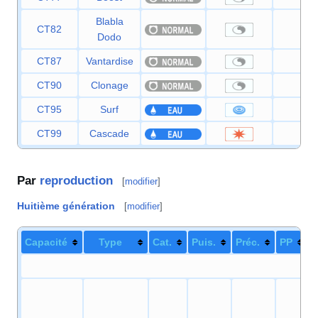
Blabla
CT82
—
Dodo
CT87
Vantardise
—
CT90
Clonage
—
CT95
Surf
90
CT99
Cascade
80
Par
reproduction
[
modifier
]
Huitième génération
[
modifier
]
Capacité
Type
Cat.
Puis.
Préc.
PP