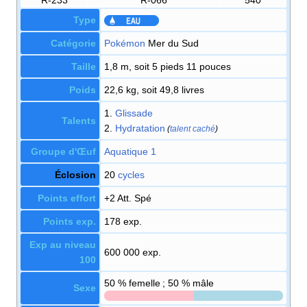
Type
Catégorie
Pokémon
Mer du Sud
Taille
1,8 m, soit 5 pieds 11 pouces
Poids
22,6 kg, soit 49,8 livres
1.
Glissade
Talents
2.
Hydratation
(
talent caché
)
Groupe d'Œuf
Aquatique 1
Éclosion
20
cycles
Points effort
+2 Att. Spé
Points exp.
178 exp.
Exp au niveau
600 000 exp.
100
50
% femelle ; 50
% mâle
Sexe