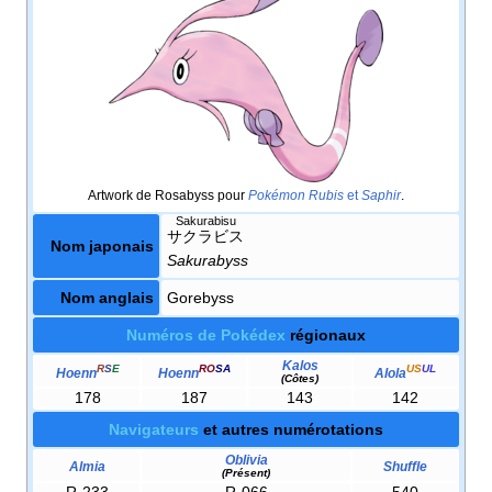
Artwork de Rosabyss pour
Pokémon Rubis
et
Saphir
.
Sakurabisu
サクラビス
Nom japonais
Sakurabyss
Nom anglais
Gorebyss
Numéros de Pokédex
régionaux
Kalos
R
S
E
RO
SA
US
UL
Hoenn
Hoenn
Alola
(Côtes)
178
187
143
142
Navigateurs
et autres numérotations
Oblivia
Almia
Shuffle
(Présent)
R-233
R-066
540