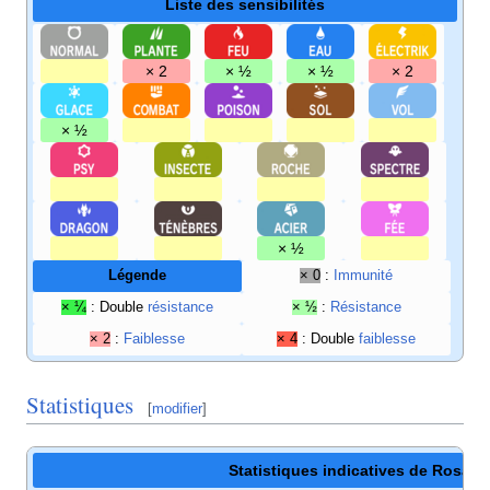
Liste des sensibilités
× 2
× ½
× ½
× 2
× ½
× ½
Légende
× 0
:
Immunité
× ¼
: Double
résistance
× ½
:
Résistance
× 2
:
Faiblesse
× 4
: Double
faiblesse
Statistiques
[
modifier
]
Statistiques indicatives de Rosab