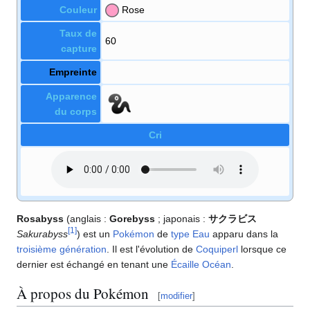
Couleur
Rose
Taux de
60
capture
Empreinte
Apparence
du corps
Cri
Rosabyss
(anglais
:
Gorebyss
; japonais
:
サクラビス
[
1
]
Sakurabyss
) est un
Pokémon
de
type
Eau
apparu dans la
troisième génération
. Il est l'évolution de
Coquiperl
lorsque ce
dernier est échangé en tenant une
Écaille Océan
.
À propos du Pokémon
[
modifier
]