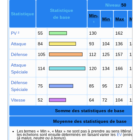
Niveau
50
Statistique
Statistique
Min-
de base
Min
¹
Max
¹
Max
¹
PV
²
55
130
162
Attaque
84
93
104
136
149
Défense
105
112
125
157
172
Attaque
114
120
134
166
182
Spéciale
Défense
75
85
95
127
139
Spéciale
Vitesse
52
64
72
104
114
Somme des statistiques de base
Moyenne des statistiques de base
Les termes «
Min
», «
Max
» ne sont pas à prendre au sens littéral. Il s'
les échelons sont ensuite déterminés en faisant varier les
EV
(
entre 0 e
(
à malus, neutre ou à bonus
).