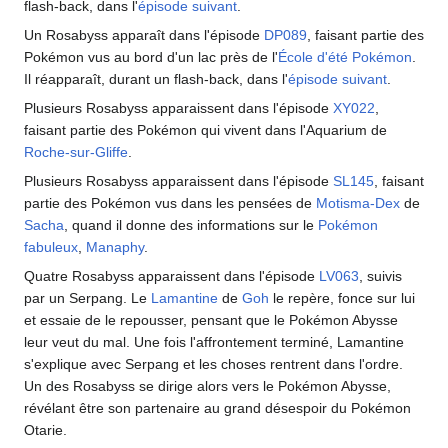
flash-back, dans l'
épisode suivant
.
Un Rosabyss apparaît dans l'épisode
DP089
, faisant partie des
Pokémon vus au bord d'un lac près de l'
École d'été Pokémon
.
Il réapparaît, durant un flash-back, dans l'
épisode suivant
.
Plusieurs Rosabyss apparaissent dans l'épisode
XY022
,
faisant partie des Pokémon qui vivent dans l'Aquarium de
Roche-sur-Gliffe
.
Plusieurs Rosabyss apparaissent dans l'épisode
SL145
, faisant
partie des Pokémon vus dans les pensées de
Motisma-Dex
de
Sacha
, quand il donne des informations sur le
Pokémon
fabuleux
,
Manaphy
.
Quatre Rosabyss apparaissent dans l'épisode
LV063
, suivis
par un Serpang. Le
Lamantine
de
Goh
le repère, fonce sur lui
et essaie de le repousser, pensant que le Pokémon Abysse
leur veut du mal. Une fois l'affrontement terminé, Lamantine
s'explique avec Serpang et les choses rentrent dans l'ordre.
Un des Rosabyss se dirige alors vers le Pokémon Abysse,
révélant être son partenaire au grand désespoir du Pokémon
Otarie.