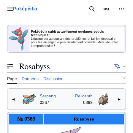
Aller
au
Poképédia
Menu principal
Rechercher
Apparence
Outil
contenu
Poképédia subit actuellement quelques soucis
techniques !
L'équipe est au courant des problèmes et fait le nécessaire
pour les arranger le plus rapidement possible. Merci de votre
compréhension !
Rosabyss
Basculer la table des matières
Page
Données
Discussion
Serpang
Relicanth
◄
►
0367
0369
№ 0368
Rosabyss