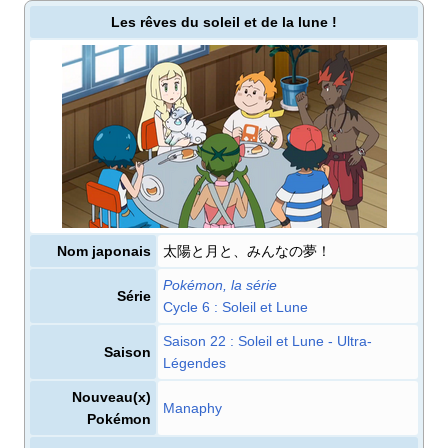
Les rêves du soleil et de la lune
!
Nom japonais
太陽と月と、みんなの夢！
Pokémon, la série
Série
cycle 6
: Soleil et Lune
saison 22
: Soleil et Lune - Ultra-
Saison
Légendes
Nouveau(x)
Manaphy
Pokémon