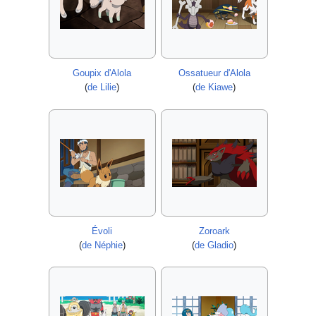
Goupix d'Alola
Ossatueur d'Alola
(
de Lilie
)
(
de Kiawe
)
Évoli
Zoroark
(
de Néphie
)
(
de Gladio
)