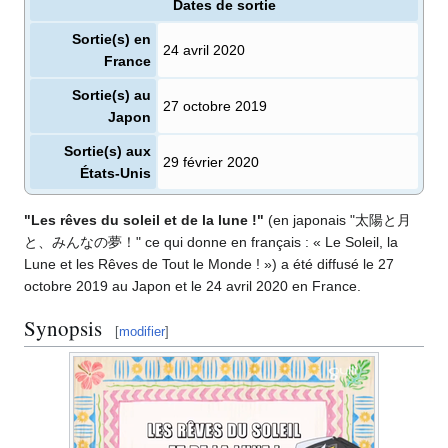
Dates de sortie
Sortie(s) en
24 avril 2020
France
Sortie(s) au
27 octobre 2019
Japon
Sortie(s) aux
29 février 2020
États-Unis
"Les rêves du soleil et de la lune
!"
(en japonais "太陽と月
と、みんなの夢！" ce qui donne en français
: «
Le Soleil, la
Lune et les Rêves de Tout le Monde
!
») a été diffusé le 27
octobre 2019 au Japon et le 24 avril 2020 en France.
Synopsis
[
modifier
]