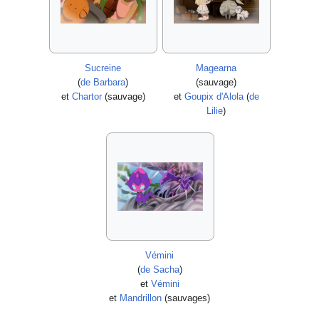
Sucreine
Magearna
(
de Barbara
)
(sauvage)
et
Chartor
(sauvage)
et
Goupix d'Alola
(
de
Lilie
)
Vémini
(
de Sacha
)
et
Vémini
et
Mandrillon
(sauvages)