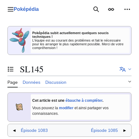
Aller
au
Poképédia
Menu principal
Rechercher
Apparence
Outil
contenu
Poképédia subit actuellement quelques soucis
techniques !
L'équipe est au courant des problèmes et fait le nécessaire
pour les arranger le plus rapidement possible. Merci de votre
compréhension !
SL145
Basculer la table des matières
Page
Données
Discussion
Cet article est une
ébauche à compléter
.
Vous pouvez la
modifier
et ainsi partager vos
connaissances.
◄
Épisode 1083
Épisode 1085
►