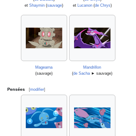
et
Shaymin
(
sauvage
)
et
Lucanon
(
de Chrys
)
Magearna
Mandrillon
(sauvage)
(
de Sacha
► sauvage)
Pensées
[
modifier
]