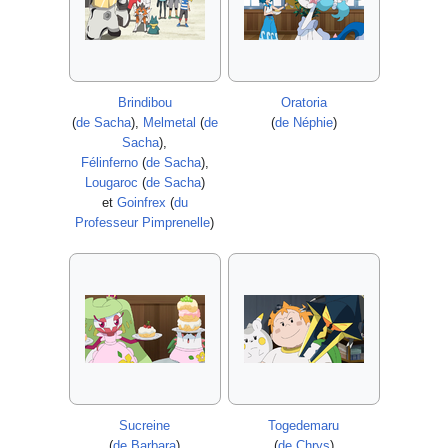
Brindibou
Oratoria
(
de Sacha
),
Melmetal
(
de
(
de Néphie
)
Sacha
),
Félinferno
(
de Sacha
),
Lougaroc
(
de Sacha
)
et
Goinfrex
(
du
Professeur Pimprenelle
)
Sucreine
Togedemaru
(
de Barbara
)
(
de Chrys
)