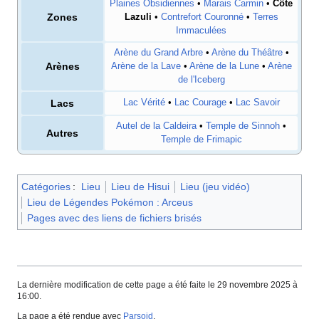
Plaines Obsidiennes
•
Marais Carmin
•
Côte
Zones
Lazuli
•
Contrefort Couronné
•
Terres
Immaculées
Arène du Grand Arbre
•
Arène du Théâtre
•
Arènes
Arène de la Lave
•
Arène de la Lune
•
Arène
de l'Iceberg
Lacs
Lac Vérité
•
Lac Courage
•
Lac Savoir
Autel de la Caldeira
•
Temple de Sinnoh
•
Autres
Temple de Frimapic
Catégories
:
Lieu
Lieu de Hisui
Lieu (jeu vidéo)
Lieu de Légendes Pokémon : Arceus
Pages avec des liens de fichiers brisés
La dernière modification de cette page a été faite le 29 novembre 2025 à
16:00.
La page a été rendue avec
Parsoid
.