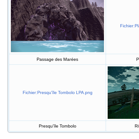
Fichier:P
Passage des Marées
P
Fichier:Presqu'île Tombolo LPA.png
Presqu'île Tombolo
Ri