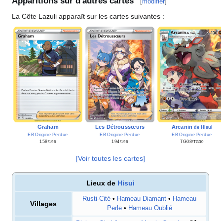
Apparitions sur d'autres cartes
[
modifier
]
La Côte Lazuli apparaît sur les cartes suivantes
:
Graham
Les Détroussœurs
Arcanin
de Hisui
EB Origine Perdue
EB Origine Perdue
EB Origine Perdue
158
194
TG08
/196
/196
/TG30
[Voir toutes les cartes]
Lieux de
Hisui
Rusti-Cité
•
Hameau Diamant
•
Hameau
Villages
Perle
•
Hameau Oublié