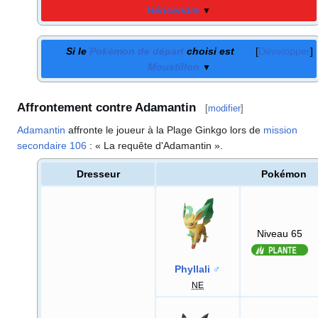
Héricendre
▼
Si le
Pokémon de départ
choisi est
Développer
Moustillon
▼
Affrontement contre Adamantin
[
modifier
]
Adamantin
affronte le joueur à la Plage Ginkgo lors de
mission
secondaire 106
: «
La requête d'Adamantin
»
.
Dresseur
Pokémon
Niveau 65
Phyllali
♂
NE