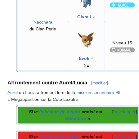
Givrali
♀
Nacchara
du Clan Perle
Niveau 15
Évoli
♂
NE
Affrontement contre Aurel/Lucia
[
modifier
]
Aurel
ou
Lucia
affrontent lors de la
mission secondaire 98
:
«
Mégapparition sur la Côte Lazuli
»
.
Si le
Pokémon de départ
choisi est
Développer
Brindibou
▼
Si le
Pokémon de départ
choisi est
Développer