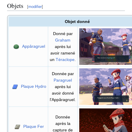
Objets
[
modifier
]
Objet donné
Donné par
Graham
Appâragruel
après lui
avoir ramené
un
Téraclope
.
Donnée par
Paragruel
Plaque Hydro
après lui
avoir donné
l'Appâragruel.
Donnée
après la
Plaque Fer
capture de