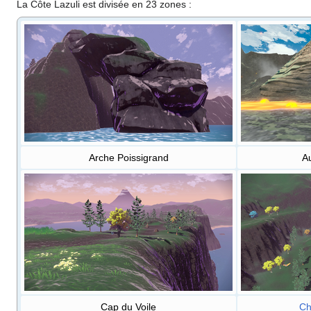
La Côte Lazuli est divisée en 23 zones
:
Arche Poissigrand
Au
Cap du Voile
Ch