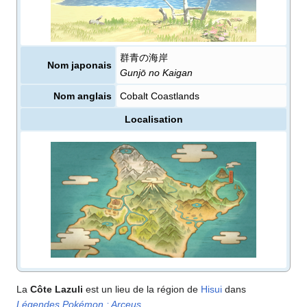
群青の海岸
Nom japonais
Gunjō no Kaigan
Nom anglais
Cobalt Coastlands
Localisation
La
Côte Lazuli
est un lieu de la région de
Hisui
dans
Légendes Pokémon
: Arceus
.