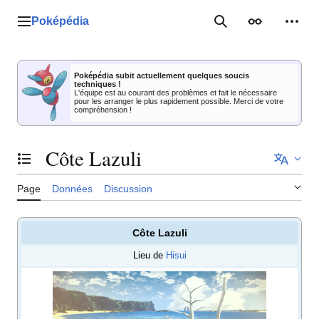
Aller
au
Poképédia
Menu principal
Rechercher
Apparence
Outil
contenu
Poképédia subit actuellement quelques soucis
techniques !
L'équipe est au courant des problèmes et fait le nécessaire
pour les arranger le plus rapidement possible. Merci de votre
compréhension !
Côte Lazuli
Basculer la table des matières
Page
Données
Discussion
Côte Lazuli
Lieu de
Hisui