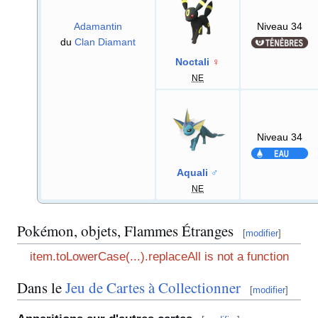
Adamantin
Niveau 34
du
Clan Diamant
Noctali
♀
NE
Niveau 34
Aquali
♂
NE
Pokémon, objets, Flammes Étranges
[
modifier
]
item.toLowerCase(...).replaceAll is not a function
Dans le
Jeu de Cartes à Collectionner
[
modifier
]