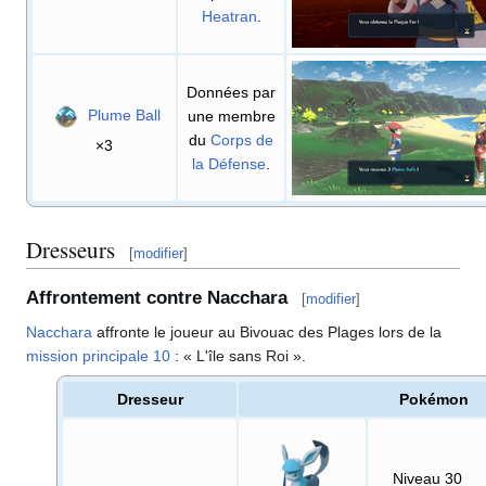
Heatran
.
Données par
Plume Ball
une membre
du
Corps de
×3
la Défense
.
Dresseurs
[
modifier
]
Affrontement contre Nacchara
[
modifier
]
Nacchara
affronte le joueur au Bivouac des Plages lors de la
mission principale 10
: «
L'île sans Roi
»
.
Dresseur
Pokémon
Niveau 30