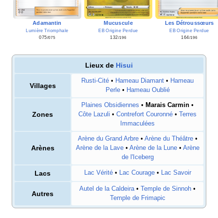
Mucuscule
Les Détroussœurs
Adamantin
EB Origine Perdue
EB Origine Perdue
Lumière Triomphale
132
164
075
/196
/196
/075
Lieux de
Hisui
Rusti-Cité
•
Hameau Diamant
•
Hameau
Villages
Perle
•
Hameau Oublié
Plaines Obsidiennes
•
Marais Carmin
•
Zones
Côte Lazuli
•
Contrefort Couronné
•
Terres
Immaculées
Arène du Grand Arbre
•
Arène du Théâtre
•
Arènes
Arène de la Lave
•
Arène de la Lune
•
Arène
de l'Iceberg
Lacs
Lac Vérité
•
Lac Courage
•
Lac Savoir
Autel de la Caldeira
•
Temple de Sinnoh
•
Autres
Temple de Frimapic