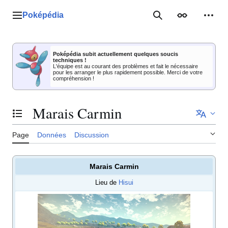
Aller
au
Poképédia
Menu principal
Rechercher
Apparence
Outil
contenu
Poképédia subit actuellement quelques soucis
techniques !
L'équipe est au courant des problèmes et fait le nécessaire
pour les arranger le plus rapidement possible. Merci de votre
compréhension !
Marais Carmin
Basculer la table des matières
Page
Données
Discussion
Marais Carmin
Lieu de
Hisui