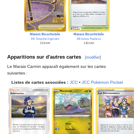
Marais Bouchebée
Marais Bouchebée
EB Tempête Argentée
EB Astres Radieux
213
142
/195
/189
Apparitions sur d'autres cartes
[
modifier
]
Le Marais Carmin apparaît également sur les cartes
suivantes
:
Listes de cartes associées
:
JCC
•
JCC Pokémon Pocket