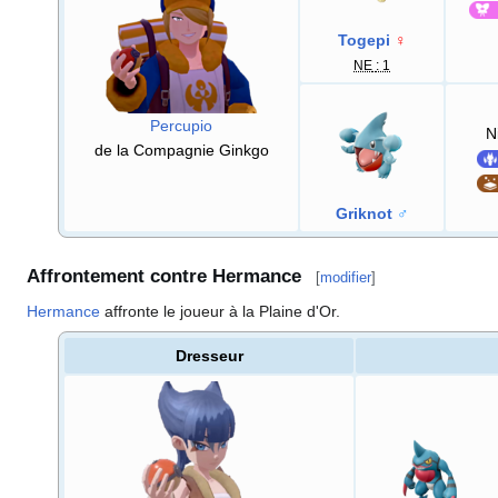
Togepi
♀
NE
: 1
Percupio
N
de la Compagnie Ginkgo
Griknot
♂
Affrontement contre Hermance
[
modifier
]
Hermance
affronte le joueur à la Plaine d'Or.
Dresseur