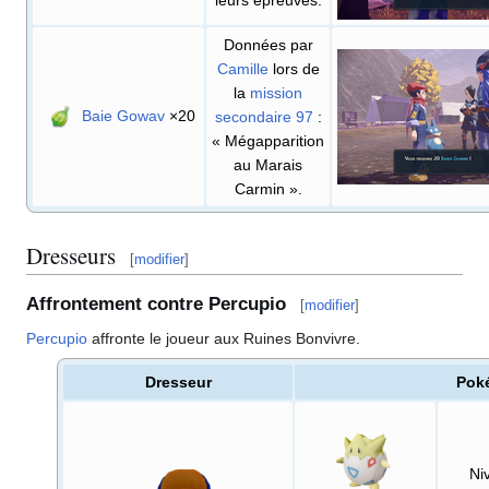
leurs épreuves.
Données par
Camille
lors de
la
mission
Baie Gowav
×20
secondaire 97
:
«
Mégapparition
au Marais
Carmin
»
.
Dresseurs
[
modifier
]
Affrontement contre Percupio
[
modifier
]
Percupio
affronte le joueur aux Ruines Bonvivre.
Dresseur
Pok
Ni