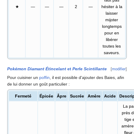
faut pas
★
—
—
—
2
—
hésiter à la
laisser
mijoter
longtemps
pour en
libérer
toutes les
saveurs.
Pokémon Diamant Étincelant
et
Perle Scintillante
[
modifier
]
Pour cuisiner un
poffin
, il est possible d'ajouter des Baies, afin
de lui donner un goût particulier
:
Fermeté
Épicée
Âpre
Sucrée
Amère
Acide
Descri
La par
près d
tige 
amère
fleur