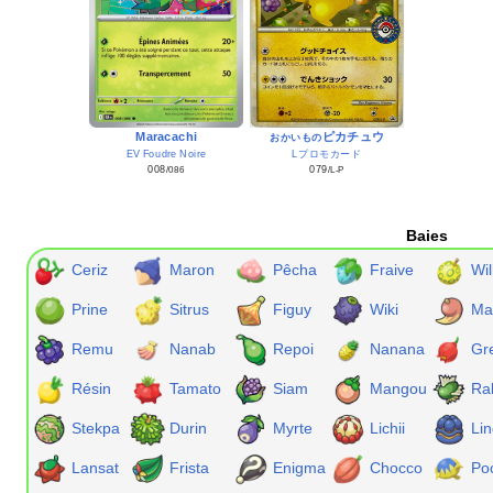
Maracachi
ピカチュウ
おかいもの
EV Foudre Noire
Lプロモカード
008
079
/086
/L-P
Baies
Ceriz
Maron
Pêcha
Fraive
Wil
Prine
Sitrus
Figuy
Wiki
Ma
Remu
Nanab
Repoi
Nanana
Gr
Résin
Tamato
Siam
Mangou
Ra
Stekpa
Durin
Myrte
Lichii
Li
Lansat
Frista
Enigma
Chocco
Po