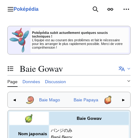
Aller
au
Poképédia
Menu principal
Rechercher
Apparence
Outil
contenu
Poképédia subit actuellement quelques soucis
techniques !
L'équipe est au courant des problèmes et fait le nécessaire
pour les arranger le plus rapidement possible. Merci de votre
compréhension !
Baie Gowav
Basculer la table des matières
Page
Données
Discussion
◄
Baie Mago
Baie Papaya
►
Baie Gowav
バンジのみ
Nom japonais
Banji Berry