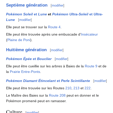
Septième génération
[
modifier
]
Pokémon Soleil
et
Lune
et
Pokémon Ultra-Soleil
et
Ultra-
Lune
[
modifier
]
Elle peut se trouver sur la
Route 4
.
Elle peut être trouvée après une embuscade d'
Insécateur
(
Plaine de Poni
).
Huitième génération
[
modifier
]
Pokémon Épée
et
Bouclier
[
modifier
]
Elle peut être cueillie sur les arbres à Baies de la
Route 9
et de
la
Prairie Entre-Ponts
.
Pokémon Diamant Étincelant
et
Perle Scintillante
[
modifier
]
Elle peut être trouvée sur les Routes
210
,
213
et
222
.
Le Maître des Baies sur la
Route 208
peut en donner et le
Pokémon promené peut en ramasser.
Culture
[
modifier
]