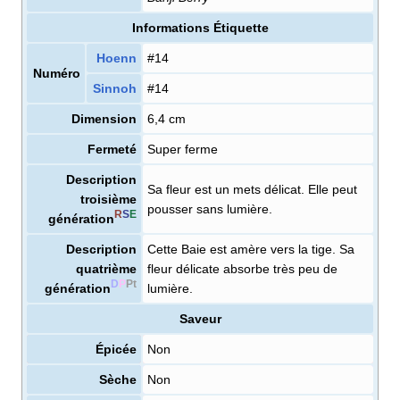
Informations Étiquette
Hoenn
#14
Numéro
Sinnoh
#14
Dimension
6,4 cm
Fermeté
Super ferme
Description
Sa fleur est un mets délicat. Elle peut
troisième
pousser sans lumière.
R
S
E
génération
Description
Cette Baie est amère vers la tige. Sa
quatrième
fleur délicate absorbe très peu de
D
P
Pt
génération
lumière.
Saveur
Épicée
Non
Sèche
Non