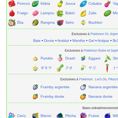
Pomroz
Kébia
Jouca
Cobaba
Ya
Fraigo
Lampou
Babiri
Zalis
Mic
Éka
Rangma
Selro
Bouhlon
Exclusives à
Pokémon Or
,
Argen
Baie
•
Dorée
•
Antidot
•
Menthe
•
Gel
•
Antipar
•
Brû
Exclusives à
Pokémon Rubis
et
Saph
Pumkin
Drash
Eggant
Str
ギネマ
クオ
ヤゴ
ト
Exclusives à
Pokémon
: Let's Go, Pikac
Framby argentée
Nanana argentée
Framby dorée
Nanana dorée
Baies extradimensionnel
Ceriz
Maron
Pêcha
Fraive
Wil