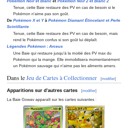
Pokémon Noir
et
Blanc
et
Pokémon Noir 2
et
Blanc 2
Tenue, cette Baie restaure des PV en cas de besoin si le
Pokémon n'aime pas son goût.
De
Pokémon X
et
Y
à
Pokémon Diamant Étincelant
et
Perle
Scintillante
Tenue, cette Baie restaure des PV en cas de besoin, mais
rend le Pokémon confus si son goût lui déplaît.
Légendes Pokémon
: Arceus
Une Baie qui restaure jusqu'à la moitié des PV max du
Pokémon qui la mange. Elle immobilisera momentanément
un Pokémon sauvage qui n'aime pas les aliments amers.
Dans le
Jeu de Cartes à Collectionner
[
modifier
]
Apparitions sur d'autres cartes
[
modifier
]
La Baie Gowav apparaît sur les cartes suivantes
: