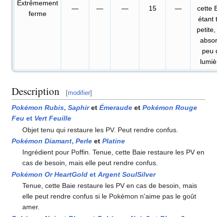
Extrêmement
—
—
—
15
—
cette 
ferme
étant 
petite,
abso
peu 
lumiè
Description
[
modifier
]
Pokémon Rubis
,
Saphir
et
Émeraude
et
Pokémon Rouge
Feu
et
Vert Feuille
Objet tenu qui restaure les PV. Peut rendre confus.
Pokémon Diamant
,
Perle
et
Platine
Ingrédient pour Poffin. Tenue, cette Baie restaure les PV en
cas de besoin, mais elle peut rendre confus.
Pokémon Or HeartGold
et
Argent SoulSilver
Tenue, cette Baie restaure les PV en cas de besoin, mais
elle peut rendre confus si le Pokémon n'aime pas le goût
amer.