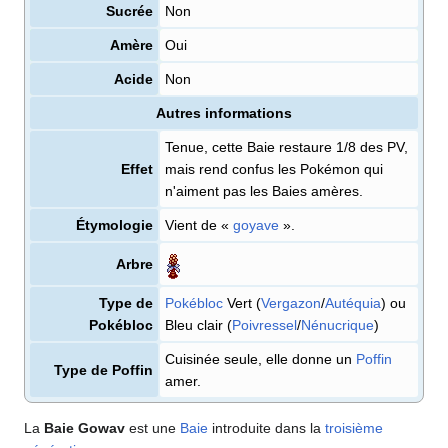
Sucrée
Non
Amère
Oui
Acide
Non
Autres informations
Tenue, cette Baie restaure 1/8 des PV,
Effet
mais rend confus les Pokémon qui
n'aiment pas les Baies amères.
Étymologie
Vient de «
goyave
».
Arbre
Type de
Pokébloc
Vert (
Vergazon
/
Autéquia
) ou
Pokébloc
Bleu clair (
Poivressel
/
Nénucrique
)
Cuisinée seule, elle donne un
Poffin
Type de Poffin
amer.
La
Baie Gowav
est une
Baie
introduite dans la
troisième