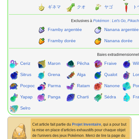
ギネマ
クオ
ヤゴ
ト
Exclusives à
Pokémon
: Let's Go, Pikac
Framby argentée
Nanana argentée
Framby dorée
Nanana dorée
Baies extradimensionnel
Ceriz
Maron
Pêcha
Fraive
Wil
Sitrus
Grena
Alga
Qualot
Lo
Pocpoc
Parma
Ratam
Nanone
Po
Yapap
Panga
Charti
Sédra
Fr
Selro
Cet article fait partie du
Projet Inventaire
, qui a pour but
la mise en place d'articles exhaustifs pour chaque objet
de l'univers des jeux Pokémon. Merci de lire la page du