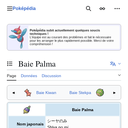
Aller
au
Poképédia
Menu principal
Rechercher
Apparence
Outil
contenu
Poképédia subit actuellement quelques soucis
techniques !
L'équipe est au courant des problèmes et fait le nécessaire
pour les arranger le plus rapidement possible. Merci de votre
compréhension !
Baie Palma
Basculer la table des matières
Page
Données
Discussion
◄
Baie Kiwan
Baie Stekpa
►
Baie Palma
シーヤのみ
Nom japonais
Shīya no mi