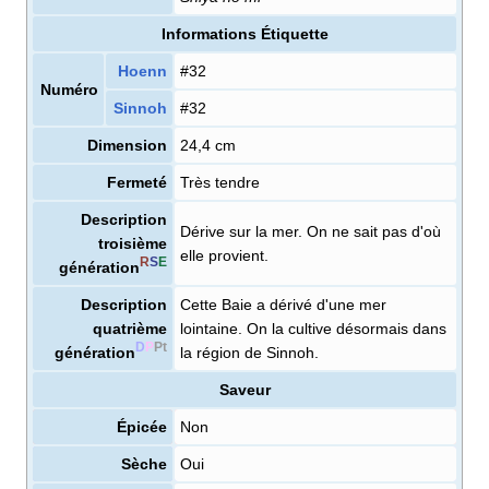
Informations Étiquette
Hoenn
#32
Numéro
Sinnoh
#32
Dimension
24,4 cm
Fermeté
Très tendre
Description
Dérive sur la mer. On ne sait pas d'où
troisième
elle provient.
R
S
E
génération
Description
Cette Baie a dérivé d'une mer
quatrième
lointaine. On la cultive désormais dans
D
P
Pt
génération
la région de Sinnoh.
Saveur
Épicée
Non
Sèche
Oui