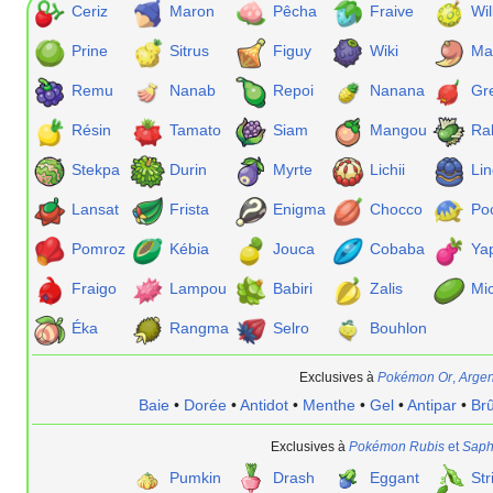
Ceriz
Maron
Pêcha
Fraive
Wil
Prine
Sitrus
Figuy
Wiki
Ma
Remu
Nanab
Repoi
Nanana
Gr
Résin
Tamato
Siam
Mangou
Ra
Stekpa
Durin
Myrte
Lichii
Li
Lansat
Frista
Enigma
Chocco
Po
Pomroz
Kébia
Jouca
Cobaba
Ya
Fraigo
Lampou
Babiri
Zalis
Mic
Éka
Rangma
Selro
Bouhlon
Exclusives à
Pokémon Or
,
Argen
Baie
•
Dorée
•
Antidot
•
Menthe
•
Gel
•
Antipar
•
Brû
Exclusives à
Pokémon Rubis
et
Saph
Pumkin
Drash
Eggant
Str