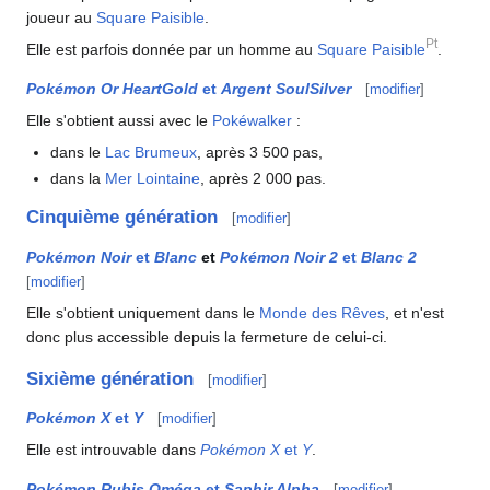
joueur au
Square Paisible
.
Pt
Elle est parfois donnée par un homme au
Square Paisible
.
Pokémon Or HeartGold
et
Argent SoulSilver
[
modifier
]
Elle s'obtient aussi avec le
Pokéwalker
:
dans le
Lac Brumeux
, après 3 500 pas,
dans la
Mer Lointaine
, après 2 000 pas.
Cinquième génération
[
modifier
]
Pokémon Noir
et
Blanc
et
Pokémon Noir 2
et
Blanc 2
[
modifier
]
Elle s'obtient uniquement dans le
Monde des Rêves
, et n'est
donc plus accessible depuis la fermeture de celui-ci.
Sixième génération
[
modifier
]
Pokémon X
et
Y
[
modifier
]
Elle est introuvable dans
Pokémon X
et
Y
.
Pokémon Rubis Oméga
et
Saphir Alpha
[
modifier
]