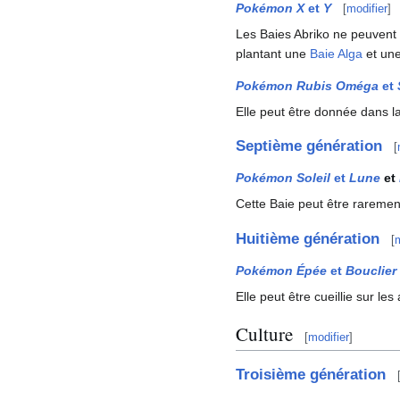
Pokémon X
et
Y
[
modifier
]
Les Baies Abriko ne peuvent
plantant une
Baie Alga
et un
Pokémon Rubis Oméga
et
Elle peut être donnée dans l
Septième génération
[
Pokémon Soleil
et
Lune
et
Cette Baie peut être rareme
Huitième génération
[
m
Pokémon Épée
et
Bouclier
Elle peut être cueillie sur le
Culture
[
modifier
]
Troisième génération