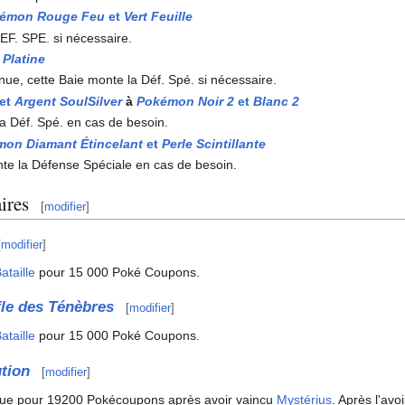
émon Rouge Feu
et
Vert Feuille
EF. SPE. si nécessaire.
t
Platine
enue, cette Baie monte la Déf. Spé. si nécessaire.
et
Argent SoulSilver
à
Pokémon Noir 2
et
Blanc 2
a Déf. Spé. en cas de besoin.
on Diamant Étincelant
et
Perle Scintillante
te la Défense Spéciale en cas de besoin.
ires
[
modifier
]
[
modifier
]
ataille
pour 15 000 Poké Coupons.
fle des Ténèbres
[
modifier
]
ataille
pour 15 000 Poké Coupons.
tion
[
modifier
]
ique pour 19200 Pokécoupons après avoir vaincu
Mystérius
. Après l'avoi