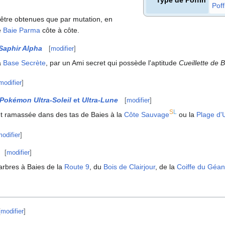
Type de Poffin
Poff
 être obtenues que par mutation, en
e
Baie Parma
côte à côte.
Saphir Alpha
[
modifier
]
a
Base Secrète
, par un Ami secret qui possède l'aptitude
Cueillette de 
modifier
]
Pokémon Ultra-Soleil
et
Ultra-Lune
[
modifier
]
S
L
nt ramassée dans des tas de Baies à la
Côte Sauvage
ou la
Plage d'
odifier
]
[
modifier
]
s arbres à Baies de la
Route 9
, du
Bois de Clairjour
, de la
Coiffe du Géan
[
modifier
]