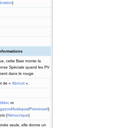
ération
)
nformations
e, cette Baie monte la
ense Spéciale quand les PV
bent dans le rouge.
t de «
Abricot
».
ébloc
or
rgazon
/
Autéquia
/
Poivressel
)
ris (
Nénucrique
)
inée seule, elle donne un