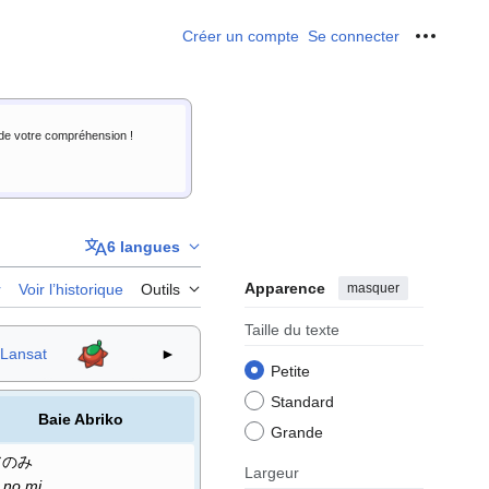
Créer un compte
Se connecter
Outils p
i de votre compréhension !
6 langues
Apparence
masquer
r
Voir l’historique
Outils
Taille du texte
 Lansat
►
Petite
Standard
Baie Abriko
Grande
アのみ
Largeur
 no mi