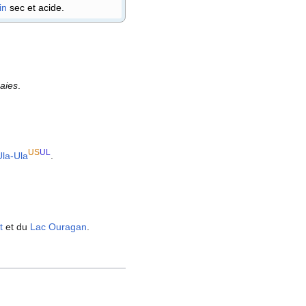
in
sec et acide.
Baies
.
US
UL
Ula-Ula
.
t
et du
Lac Ouragan
.