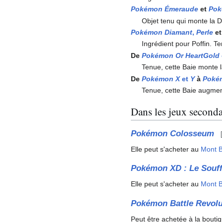
Pokémon Émeraude
et
Pok
Objet tenu qui monte la D
Pokémon Diamant
,
Perle
e
Ingrédient pour Poffin. T
De
Pokémon Or HeartGold
Tenue, cette Baie monte l
De
Pokémon X
et
Y
à
Pokém
Tenue, cette Baie augmen
Dans les jeux seconda
Pokémon Colosseum
Elle peut s'acheter au
Mont B
Pokémon XD
: Le Souf
Elle peut s'acheter au
Mont B
Pokémon Battle Revolu
Peut être achetée à la bout