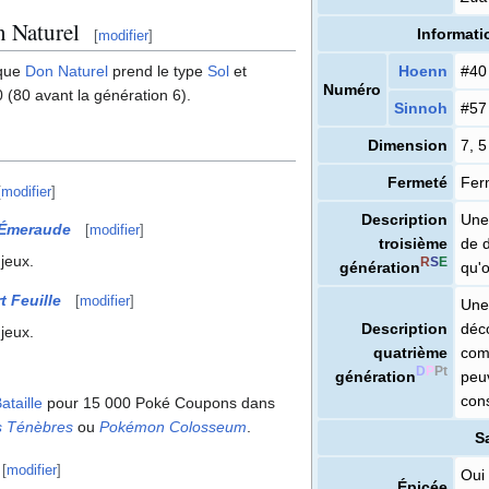
n Naturel
Informati
[
modifier
]
Hoenn
#40
aque
Don Naturel
prend le type
Sol
et
Numéro
 (80 avant la génération 6).
Sinnoh
#57
Dimension
7, 
Fermeté
Fer
[
modifier
]
Description
Une
Émeraude
[
modifier
]
troisième
de d
 jeux.
R
S
E
génération
qu'o
t Feuille
[
modifier
]
Une
Description
déc
 jeux.
quatrième
comm
D
P
Pt
génération
peuv
con
ataille
pour 15 000 Poké Coupons dans
es Ténèbres
ou
Pokémon Colosseum
.
S
[
modifier
]
Oui
Épicée