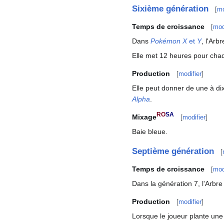
Sixième génération
[
mo
Temps de croissance
[
mod
Dans
Pokémon X
et
Y
, l'Arb
Elle met 12 heures pour cha
Production
[
modifier
]
Elle peut donner de une à d
Alpha
.
RO
SA
Mixage
[
modifier
]
Baie bleue.
Septième génération
[
Temps de croissance
[
mod
Dans la génération 7, l'Arbre
Production
[
modifier
]
Lorsque le joueur plante une