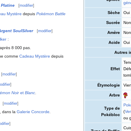
gén
t
Platine
[
modifier
]
Sèche
Oui
au Mystère
depuis
Pokémon Battle
Sucrée
Non
Argent SoulSilver
[
modifier
]
Amère
Non
lker
:
Acide
Oui
 après 8 000 pas.
Autres i
eçue comme
Cadeau Mystère
depuis
Tenu
Effet
Déf
[
modifier
]
tom
odifier
]
Étymologie
Vien
émon Noir
et
Blanc
.
Arbre
[
modifier
]
Pok
Type de
(
Ve
e, dans la
Galerie Concorde
.
Pokébloc
ou g
difier
]
Cuis