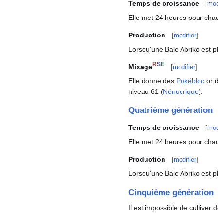
Temps de croissance
[
mod
Elle met 24 heures pour chaq
Production
[
modifier
]
Lorsqu'une Baie Abriko est p
R
S
E
Mixage
[
modifier
]
Elle donne des
Pokébloc
or d
niveau 61 (
Nénucrique
).
Quatrième génération
Temps de croissance
[
mod
Elle met 24 heures pour chaq
Production
[
modifier
]
Lorsqu'une Baie Abriko est pl
Cinquième génération
Il est impossible de cultiver