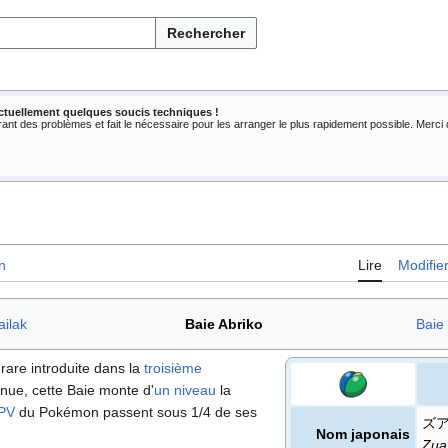
Rechercher
ctuellement quelques soucis techniques !
rant des problèmes et fait le nécessaire pour les arranger le plus rapidement possible. Merc
n
Lire
Modifie
ailak
Baie Abriko
Baie
rare introduite dans la
troisième
tenue, cette Baie monte d'
un niveau
la
PV
du Pokémon passent sous 1/4 de ses
ズ
Nom japonais
Zua