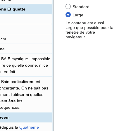
Standard
ons Étiquette
Large
Le contenu est aussi
large que possible pour la
fenêtre de votre
navigateur.
5 cm
me
 BAIE mystique. Impossible
ire ce qu'elle donne, ni ce
n en fait.
 Baie particulièrement
oncertante. On ne sait pas
ent l'utiliser ni quelles
ent être les
séquences.
aveur
 (depuis la
Quatrième