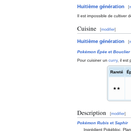
Huitième génération
[
m
Il est impossible de cultiver
Cuisine
[
modifier
]
Huitième génération
[
m
Pokémon Épée
et
Bouclier
Pour cuisiner un
curry
, il es
Rareté
É
★★
Description
[
modifier
]
Pokémon Rubis
et
Saphir
Ingrédient Pokébloc. Pla