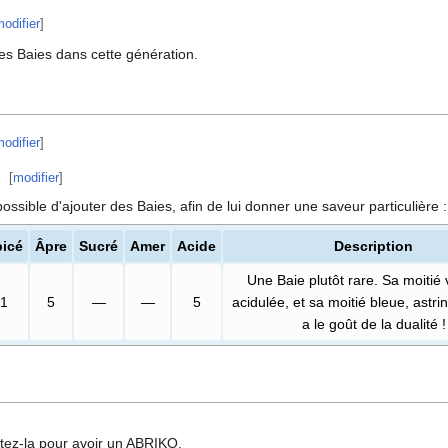
odifier
]
 des Baies dans cette génération.
odifier
]
[
modifier
]
t possible d'ajouter des Baies, afin de lui donner une saveur particulière
:
picé
Âpre
Sucré
Amer
Acide
Description
Une Baie plutôt rare. Sa moitié 
1
5
—
—
5
acidulée, et sa moitié bleue, astri
a le goût de la dualité
!
ntez-la pour avoir un ABRIKO.