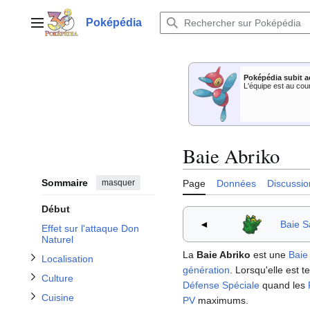
Aller
au
Poképédia
Menu principal
contenu
Poképédia subit a
L'équipe est au cou
Afficher / masquer la sous-section Localisation
Afficher / masquer la sous-section Dans les jeux secondaires
Afficher / masquer la sous-section Culture
Baie Abriko
Afficher / masquer la sous-section Cuisine
Sommaire
masquer
Page
Données
Discussio
Début
◄
Baie S
Effet sur l'attaque Don
Naturel
La
Baie Abriko
est une
Baie
Localisation
génération
. Lorsqu'elle est 
Culture
Défense Spéciale
quand les
Cuisine
PV
maximums.