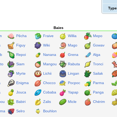
Type
Baies
n
Pêcha
Fraive
Willia
Mepo
s
Figuy
Wiki
Mago
Gowav
b
Repoi
Nanana
Grena
Alga
to
Siam
Mangou
Rabuta
Tronci
Myrte
Lichii
Lingan
Sailak
a
Enigma
Chocco
Pocpoc
Parma
a
Jouca
Cobaba
Yapap
Panga
pou
Babiri
Zalis
Micle
Chérim
gma
Selro
Bouhlon