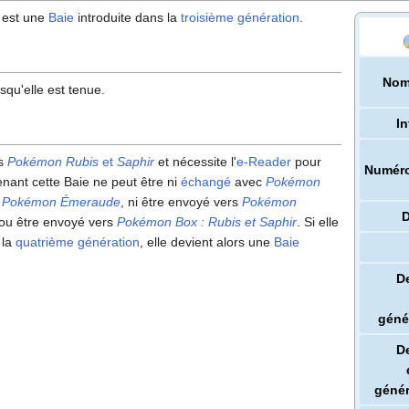
 est une
Baie
introduite dans la
troisième génération
.
Nom
squ'elle est tenue.
In
ns
Pokémon Rubis
et
Saphir
et nécessite l'
e-Reader
pour
Numér
nant cette Baie ne peut être ni
échangé
avec
Pokémon
u
Pokémon Émeraude
, ni être envoyé vers
Pokémon
ou être envoyé vers
Pokémon Box
: Rubis et Saphir
. Si elle
 la
quatrième génération
, elle devient alors une
Baie
D
géné
D
génér