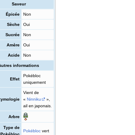
Saveur
Épicée
Non
Sèche
Oui
Sucrée
Non
Amère
Oui
Acide
Non
Autres informations
Pokébloc
Effet
uniquement
Vient de
tymologie
«
Ninniku
»,
ail en japonais.
Arbre
Type de
Pokébloc
vert
Pokébloc