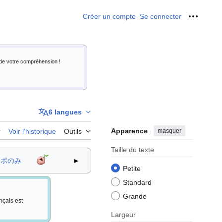
Créer un compte
Se connecter
Outils p
i de votre compréhension !
6 langues
Apparence
masquer
r
Voir l’historique
Outils
Taille du texte
トポのみ
►
Petite
Standard
Grande
nçais est
Largeur