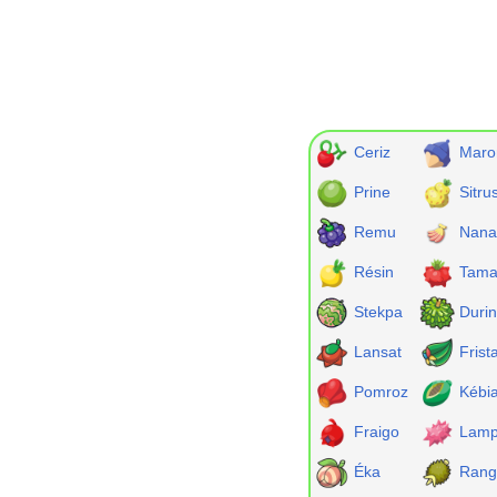
Ceriz
Maro
Prine
Sitru
Remu
Nana
Résin
Tama
Stekpa
Durin
Lansat
Frist
Pomroz
Kébi
Fraigo
Lam
Éka
Ran