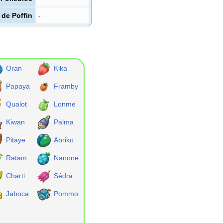
 de Poffin
-
Oran
Kika
Papaya
Framby
Qualot
Lonme
Kiwan
Palma
Pitaye
Abriko
Ratam
Nanone
Charti
Sédra
Jaboca
Pommo