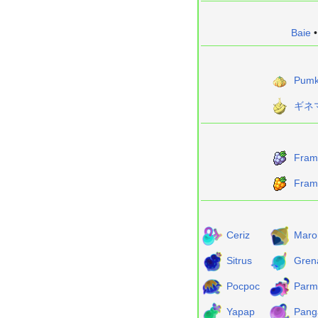
Baie
Pumk
ギネ
Fram
Fram
Ceriz
Maro
Sitrus
Gren
Pocpoc
Parm
Yapap
Pang