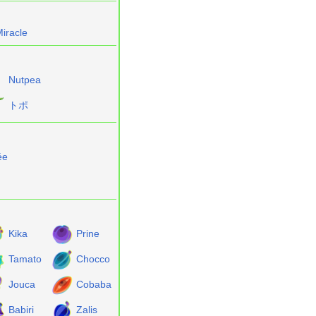
iracle
Nutpea
トポ
ée
Kika
Prine
Tamato
Chocco
Jouca
Cobaba
Babiri
Zalis