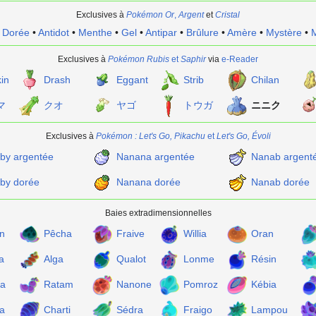
Exclusives à
Pokémon Or
,
Argent
et
Cristal
•
Dorée
•
Antidot
•
Menthe
•
Gel
•
Antipar
•
Brûlure
•
Amère
•
Mystère
•
M
Exclusives à
Pokémon Rubis
et
Saphir
via
e-Reader
in
Drash
Eggant
Strib
Chilan
マ
クオ
ヤゴ
トウガ
ニニク
Exclusives à
Pokémon
: Let's Go, Pikachu
et
Let's Go, Évoli
by argentée
Nanana argentée
Nanab argent
by dorée
Nanana dorée
Nanab dorée
Baies extradimensionnelles
n
Pêcha
Fraive
Willia
Oran
a
Alga
Qualot
Lonme
Résin
a
Ratam
Nanone
Pomroz
Kébia
a
Charti
Sédra
Fraigo
Lampou