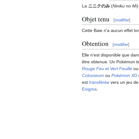
La
ニニクのみ
(
Niniku no Mi
)
Objet tenu
[
modifier
]
Cette Baie n'a aucun effet lor
Obtention
[
modifier
]
Elle n'est disponible que da
être obtenue. Un Pokémon te
Rouge Feu
et
Vert Feuille
o
Colosseum
ou
Pokémon XD
est
transférée
vers un jeu de
Enigma
.