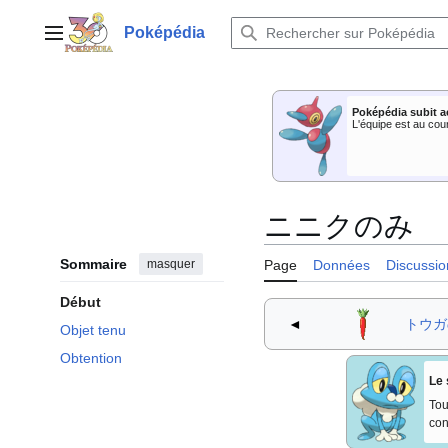
Aller
au
Poképédia
Menu principal
contenu
Poképédia subit a
L'équipe est au cou
ニニクのみ
Sommaire
masquer
Page
Données
Discussio
Début
◄
トウガ
Objet tenu
Obtention
Le 
Tou
con