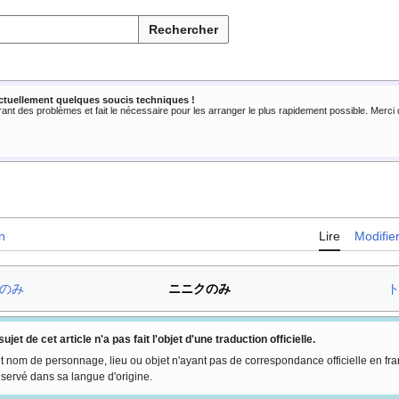
Rechercher
ctuellement quelques soucis techniques !
rant des problèmes et fait le nécessaire pour les arranger le plus rapidement possible. Merc
n
Lire
Modifie
のみ
ニニクのみ
sujet de cet article n'a pas fait l'objet d'une traduction officielle.
t nom de personnage, lieu ou objet n'ayant pas de correspondance officielle en fra
servé dans sa langue d'origine.