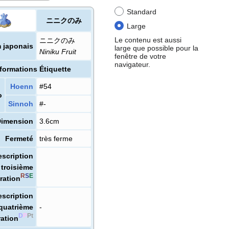
Standard
ニニクのみ
Large
Le contenu est aussi
ニニクのみ
 japonais
large que possible pour la
Niniku Fruit
fenêtre de votre
navigateur.
formations Étiquette
Hoenn
#54
o
Sinnoh
#-
Dimension
3.6cm
Fermeté
très ferme
escription
troisième
R
S
E
ration
escription
quatrième
-
D
P
Pt
ation