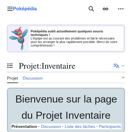
Aller
au
Poképédia
Menu principal
Rechercher
Apparence
Outil
contenu
Poképédia subit actuellement quelques soucis
techniques !
L'équipe est au courant des problèmes et fait le nécessaire
pour les arranger le plus rapidement possible. Merci de votre
compréhension !
Projet
:
Inventaire
Basculer la table des matières
Projet
Discussion
Bienvenue sur la page
du Projet Inventaire
Présentation
·
Discussion
·
Liste des tâches
·
Participants