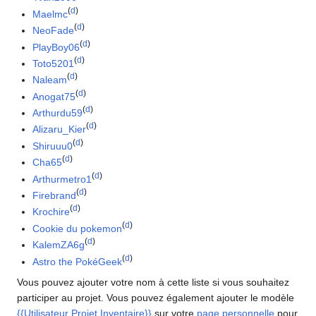
(
d
)
Maelmc
(
d
)
NeoFade
(
d
)
PlayBoy06
(
d
)
Toto5201
(
d
)
Naleam
(
d
)
Anogat75
(
d
)
Arthurdu59
(
d
)
Alizaru_Kier
(
d
)
Shiruuu0
(
d
)
Cha65
(
d
)
Arthurmetro1
(
d
)
Firebrand
(
d
)
Krochire
(
d
)
Cookie du pokemon
(
d
)
KalemZA6g
(
d
)
Astro the PokéGeek
Vous pouvez ajouter votre nom à cette liste si vous souhaitez
participer au projet. Vous pouvez également ajouter le modèle
{{Utilisateur Projet Inventaire}}
sur votre
page personnelle
pour