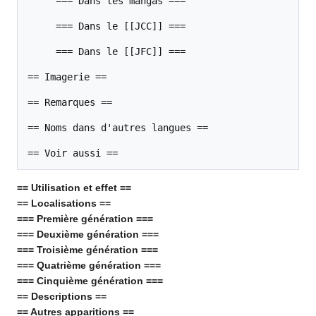
     === Dans les mangas ===

     === Dans le [[JCC]] ===

     === Dans le [[JFC]] ===

== Imagerie ==

== Remarques ==

== Noms dans d'autres langues ==

== Voir aussi ==
== Utilisation et effet ==
== Localisations ==
=== Première génération ===
=== Deuxième génération ===
=== Troisième génération ===
=== Quatrième génération ===
=== Cinquième génération ===
== Descriptions ==
== Autres apparitions ==