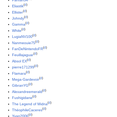
(
d
)
Eliastik
(
d
)
Ellister
(
d
)
Johndy
(
d
)
Gamma
(
d
)
White
(
d
)
LugiaNV100
(
d
)
Nanmeouie75
(
d
)
FanDeNintendoFR
(
d
)
Feuillajaguar
(
d
)
Absol EX
(
d
)
pierre171299
(
d
)
Flamara
(
d
)
Mega-Gardevoir
(
d
)
GibranYG
(
d
)
Alexandreemerald
(
d
)
Fushigidane
(
d
)
The Legend of Midna
(
d
)
ThéophileCaceres
(
d
)
Yvan2006