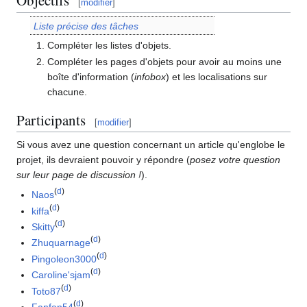
Objectifs
[
modifier
]
Liste précise des tâches
Compléter les listes d'objets.
Compléter les pages d'objets pour avoir au moins une
boîte d'information (
infobox
) et les localisations sur
chacune.
Participants
[
modifier
]
Si vous avez une question concernant un article qu'englobe le
projet, ils devraient pouvoir y répondre (
posez votre question
sur leur page de discussion
!
).
(
d
)
Naos
(
d
)
kiffa
(
d
)
Skitty
(
d
)
Zhuquarnage
(
d
)
Pingoleon3000
(
d
)
Caroline'sjam
(
d
)
Toto87
(
d
)
Fanfan54