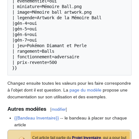
| evenementiel=oui

| miniature=Mémoire Ball.png

| image=Mémoire ball artwork.png

| legende=Artwork de la Mémoire Ball

|gén-4=oui

|gén-5=oui

|gén-6=oui

|gén-7=oui

| jeu=Pokémon Diamant et Perle

| rangement=Balls

| fonctionnement=adversaire

| prix-revente=500

Changez ensuite toutes les valeurs pour les faire correspondre
à l'objet dont il est question. La
page du modèle
propose une
documentation sur son utilisation et des exemples.
Autres modèles
[
modifier
]
{{Bandeau Inventaire}}
-- le bandeau à placer sur chaque
article
Cet article fait partie du
Projet Inventaire
, qui a pour but