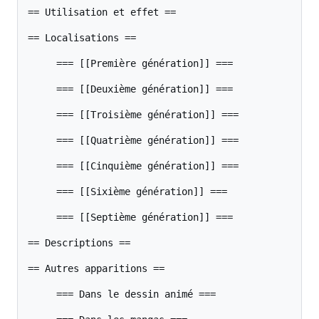
== Utilisation et effet ==

== Localisations ==

     === [[Première génération]] ===

     === [[Deuxième génération]] ===

     === [[Troisième génération]] ===

     === [[Quatrième génération]] ===

     === [[Cinquième génération]] ===

     === [[Sixième génération]] ===

     === [[Septième génération]] ===

== Descriptions ==

== Autres apparitions ==

     === Dans le dessin animé ===
