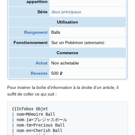
apparition
Série
Jeux principaux
Utilisation
Rangement
Balls
Fonctionnement
Sur un Pokémon
(adversaire)
Commerce
Achat
Non achetable
Revente
500
Pour insérer la boîte d'information à la droite d'un article, il
suffit de coller ce qui suit
:
{{Infobox Objet

| nom=Mémoire Ball

| nom-ja=プレジャスボール

| nom-tm=Precious Ball

| nom-en=Cherish Ball
