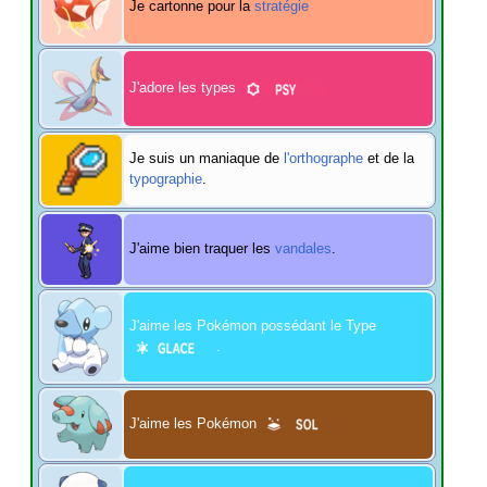
Je cartonne pour la
stratégie
J'adore les types
Je suis un maniaque de
l'orthographe
et de la
typographie
.
J'aime bien traquer les
vandales
.
J'aime les Pokémon possédant le Type
.
J'aime les Pokémon