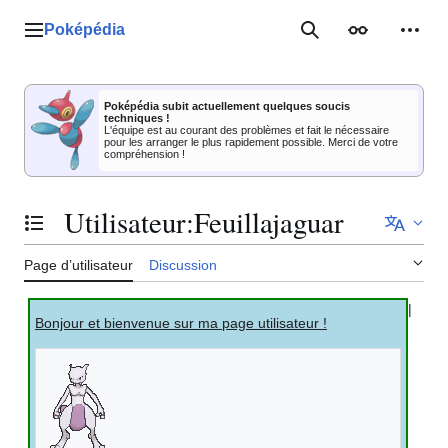
Aller
au
Poképédia
Menu principal
Rechercher
Apparence
Outil
contenu
Poképédia subit actuellement quelques soucis
techniques !
L'équipe est au courant des problèmes et fait le nécessaire
pour les arranger le plus rapidement possible. Merci de votre
compréhension !
Utilisateur
:
Feuillajaguar
Basculer la table des matières
Page d’utilisateur
Discussion
|
Bonjour et bienvenue sur ma page utilisateur
!