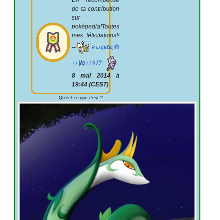
de ta contribution
sur
poképedia!Toutes
mes félicitations!!
--
ﾚㄩςк∆ςｻ◊
ㄩ|
/
qㄩ◊ⅰ?
8 mai 2014 à
19:44 (CEST)
Qu'est-ce que c'est
?