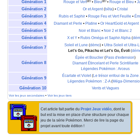
(jp)
(jp)
Génération 1
Rouge et Vert
•
Bleu
•
Rouge et Bleu
•
J
Génération 2
Or et Argent
(
bêta
) •
Cristal
Génération 3
Rubis et Saphir
•
Rouge Feu et Vert Feuille
•
Ém
Génération 4
Diamant et Perle
•
Platine
•
Or HeartGold et Argent 
Génération 5
Noir et Blanc
•
Noir 2 et Blanc 2
Génération 6
X et Y
•
Rubis Oméga et Saphir Alpha
(
dém
Soleil et Lune
(
démo
) •
Ultra-Soleil et Ultra-
Génération 7
Let's Go, Pikachu et Let's Go, Évoli
(
dém
Épée et Bouclier
(
Pass d'extension
)
Génération 8
Diamant Étincelant et Perle Scintillante
Légendes Pokémon
: Arceus
Écarlate et Violet
(
Le trésor enfoui de la Zone
Génération 9
Légendes Pokémon
: Z-A
(
Méga-Dimensio
Génération 10
Vents et Vagues
Voir les jeux secondaires
•
Voir les jeux tiers
Cet article fait partie du
Projet Jeux vidéo
, dont le
but est la mise en place d'une structure pour chaque
jeu de la série Pokémon. Merci de lire la page du
projet avant toute édition
!