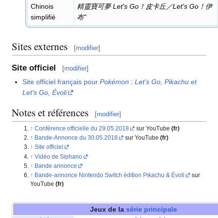
Chinois
精靈寶可夢 Let's Go！皮卡丘／Let's Go！伊
simplifié
布"
Sites externes
[
modifier
]
Site officiel
[
modifier
]
Site officiel français pour
Pokémon
: Let's Go, Pikachu et
Let's Go, Évoli
Notes et références
[
modifier
]
Conférence officielle du 29.05.2018
sur YouTube
(fr)
Bande-Annonce du 30.05.2018
sur YouTube
(fr)
Site officiel
Vidéo de Siphano
Bande annonce
Bande-annonce Nintendo Switch édition Pikachu & Évoli
sur
YouTube
(fr)
Jeux de la
série principale