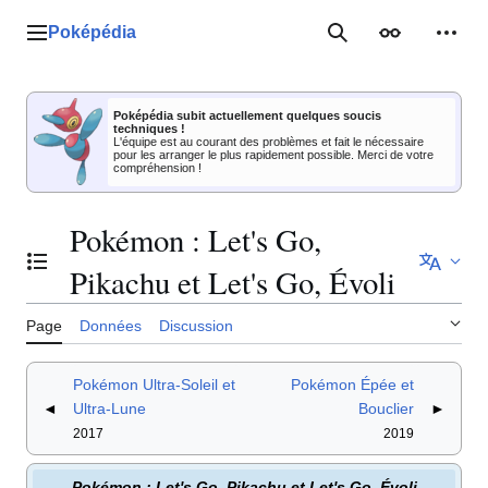
Aller
au
Poképédia
Menu principal
Rechercher
Apparence
Outil
contenu
Poképédia subit actuellement quelques soucis
techniques !
L'équipe est au courant des problèmes et fait le nécessaire
pour les arranger le plus rapidement possible. Merci de votre
compréhension !
Pokémon : Let's Go,
Basculer la table des matières
Pikachu et Let's Go, Évoli
Page
Données
Discussion
Pokémon Ultra-Soleil et
Pokémon Épée et
◄
Ultra-Lune
Bouclier
►
2017
2019
Pokémon
: Let's Go, Pikachu et Let's Go, Évoli