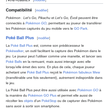
[
modifier
]
Compatibilité
[
modifier
]
Pokémon
: Let's Go, Pikachu
et
Let's Go, Évoli
peuvent être
connectés à
Pokémon GO
, permettant au joueur de transférer
les Pokémon capturés du jeu mobile vers le
GO Park
.
Poké Ball Plus
[
modifier
]
La
Poké Ball Plus
est, comme son prédécesseur le
Pokéwalker
, un outil facilitant la capture des Pokémon dans le
jeu. Le joueur peut l'utiliser comme une manette, et lancer ses
Poké Balls
en la remuant, mais aussi interagir avec elle
lorsqu'elle émet des sons. En plus de cela, chaque joueur
achetant une
Poké Ball Plus
reçoit le
Pokémon fabuleux
Mew
(transférable une fois seulement), autrement indisponible dans
le jeu.
La Poké Ball Plus peut être aussi utilisée avec
Pokémon GO
à
la manière du
Pokémon GO Plus
et permet elle aussi de
récolter les
objets
d'un
PokéStop
ou de capturer des Pokémon
sans avoir à sortir son smartphone.