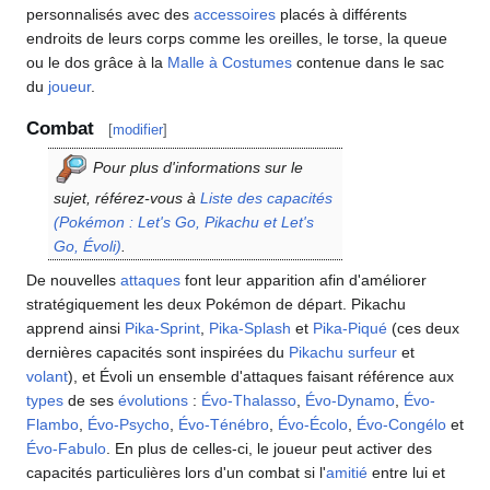
personnalisés avec des
accessoires
placés à différents
endroits de leurs corps comme les oreilles, le torse, la queue
ou le dos grâce à la
Malle à Costumes
contenue dans le sac
du
joueur
.
Combat
[
modifier
]
Pour plus d'informations sur le
sujet, référez-vous à
Liste des capacités
(Pokémon
: Let's Go, Pikachu et Let's
Go, Évoli)
.
De nouvelles
attaques
font leur apparition afin d'améliorer
stratégiquement les deux Pokémon de départ. Pikachu
apprend ainsi
Pika-Sprint
,
Pika-Splash
et
Pika-Piqué
(ces deux
dernières capacités sont inspirées du
Pikachu surfeur
et
volant
), et Évoli un ensemble d'attaques faisant référence aux
types
de ses
évolutions
:
Évo-Thalasso
,
Évo-Dynamo
,
Évo-
Flambo
,
Évo-Psycho
,
Évo-Ténébro
,
Évo-Écolo
,
Évo-Congélo
et
Évo-Fabulo
. En plus de celles-ci, le joueur peut activer des
capacités particulières lors d'un combat si l'
amitié
entre lui et