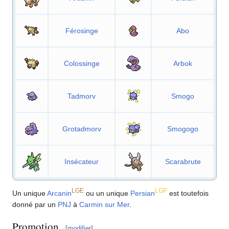
Férosinge
Abo
Colossinge
Arbok
Tadmorv
Smogo
Grotadmorv
Smogogo
Insécateur
Scarabrute
LGE
LGP
Un unique
Arcanin
ou un unique
Persian
est toutefois
donné par un
PNJ
à
Carmin sur Mer
.
Promotion
[
modifier
]