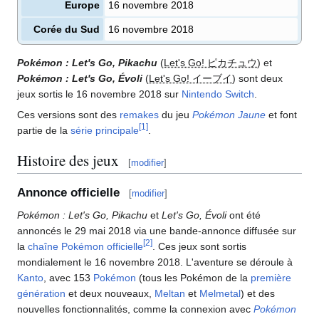
Europe
16 novembre 2018
Corée du Sud
16 novembre 2018
Pokémon
: Let's Go, Pikachu
(
Let's Go! ピカチュウ
) et
Pokémon
: Let's Go, Évoli
(
Let's Go! イーブイ
) sont deux
jeux sortis le 16 novembre 2018 sur
Nintendo Switch
.
Ces versions sont des
remakes
du jeu
Pokémon Jaune
et font
[
1
]
partie de la
série principale
.
Histoire des jeux
[
modifier
]
Annonce officielle
[
modifier
]
Pokémon
: Let's Go, Pikachu
et
Let's Go, Évoli
ont été
annoncés le 29 mai 2018 via une bande-annonce diffusée sur
[
2
]
la
chaîne Pokémon officielle
. Ces jeux sont sortis
mondialement le 16 novembre 2018. L'aventure se déroule à
Kanto
, avec 153
Pokémon
(tous les Pokémon de la
première
génération
et deux nouveaux,
Meltan
et
Melmetal
) et des
nouvelles fonctionnalités, comme la connexion avec
Pokémon