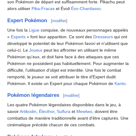
son Pokémon de départ est suffisamment forte. Pikachu peut
alors utiliser
Pika-Fracas
et Évoli
Évo-Chardasso
.
Expert Pokémon
[
modifier
]
Une fois la
Ligue
conquise, de nouveaux personnages appelés
«
Experts
» font leur apparition. Ce sont des
Dresseurs
qui ont
développé le potentiel de leur Pokémon favori et n'utilisent que
celui-ci. Le
Joueur
peut les affronter en utilisant le même
Pokémon qu'eux, et doit faire face à des attaques que ces
Pokémon ne possèdent pas habituellement. Pour augmenter la
difficulté, l'utilisation d'objet est interdite. Une fois le combat
remporté, le joueur se voit attribuer le titre d'Expert dudit
Pokémon. Il existe un Expert pour chaque Pokémon de
Kanto
.
Pokémon légendaires
[
modifier
]
Les quatre Pokémon légendaires disponibles dans le jeu, à
savoir
Artikodin
,
Électhor
,
Sulfura
et
Mewtwo
, doivent être
combattus de manière traditionnelle avant d'être capturés. Une
cinématique précède chacun de ces combats.