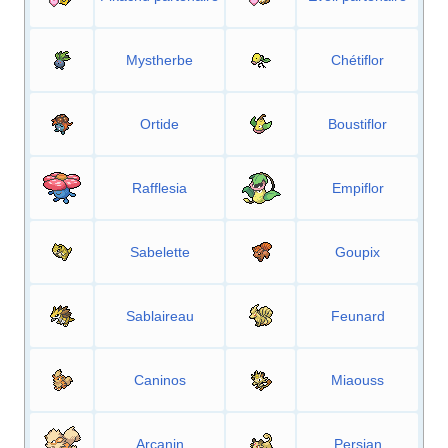
Mystherbe
Chétiflor
Ortide
Boustiflor
Rafflesia
Empiflor
Sabelette
Goupix
Sablaireau
Feunard
Caninos
Miaouss
Arcanin
Persian