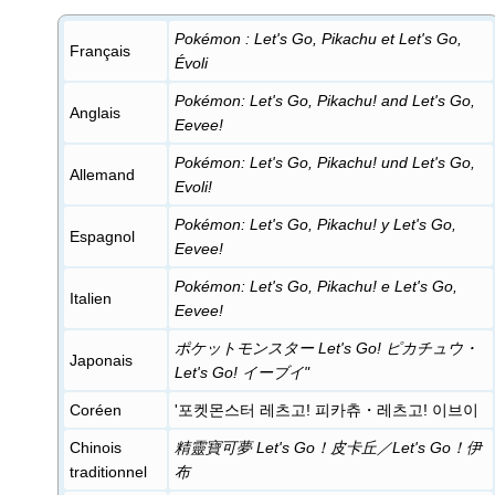
Pokémon
: Let's Go, Pikachu et Let's Go,
Français
Évoli
Pokémon: Let's Go, Pikachu! and Let's Go,
Anglais
Eevee!
Pokémon: Let's Go, Pikachu! und Let's Go,
Allemand
Evoli!
​​​​​​​Pokémon: Let's Go, Pikachu! y Let's Go,
Espagnol
Eevee!
Pokémon: Let's Go, Pikachu! e Let's Go,
Italien
Eevee!
ポケットモンスター Let's Go! ピカチュウ・
Japonais
Let's Go! イーブイ"
Coréen
'포켓몬스터 레츠고! 피카츄・레츠고! 이브이
Chinois
精靈寶可夢 Let's Go！皮卡丘／Let's Go！伊
traditionnel
布