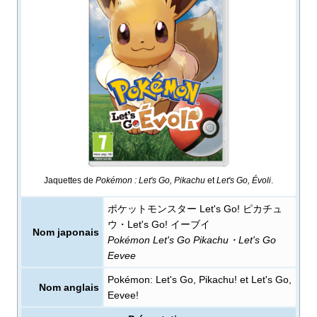
Jaquettes de
Pokémon
: Let's Go, Pikachu
et
Let's Go, Évoli
.
ポケットモンスター Let's Go! ピカチュ
ウ・Let's Go! イーブイ
Nom japonais
Pokémon Let's Go Pikachu・Let's Go
Eevee
Pokémon: Let's Go, Pikachu! et Let's Go,
Nom anglais
Eevee!