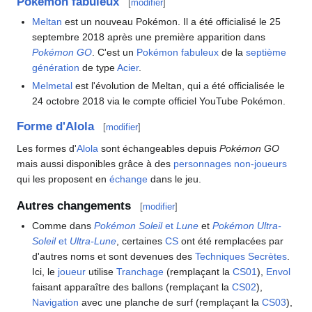
Pokémon fabuleux
[
modifier
]
Meltan
est un nouveau Pokémon. Il a été officialisé le 25
septembre 2018 après une première apparition dans
Pokémon GO
. C'est un
Pokémon fabuleux
de la
septième
génération
de type
Acier
.
Melmetal
est l'évolution de Meltan, qui a été officialisée le
24 octobre 2018 via le compte officiel YouTube Pokémon.
Forme d'Alola
[
modifier
]
Les formes d'
Alola
sont échangeables depuis
Pokémon GO
mais aussi disponibles grâce à des
personnages non-joueurs
qui les proposent en
échange
dans le jeu.
Autres changements
[
modifier
]
Comme dans
Pokémon Soleil
et
Lune
et
Pokémon Ultra-
Soleil
et
Ultra-Lune
, certaines
CS
ont été remplacées par
d'autres noms et sont devenues des
Techniques Secrètes
.
Ici, le
joueur
utilise
Tranchage
(remplaçant la
CS01
),
Envol
faisant apparaître des ballons (remplaçant la
CS02
),
Navigation
avec une planche de surf (remplaçant la
CS03
),