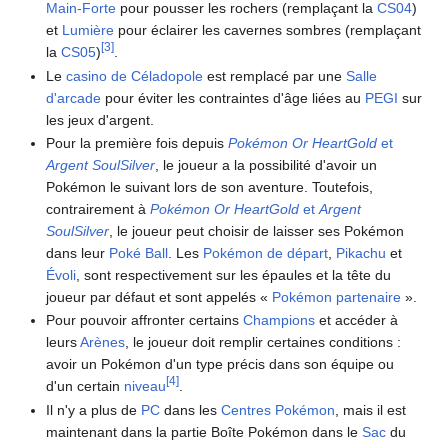
Main-Forte
pour pousser les rochers (remplaçant la
CS04
)
et
Lumière
pour éclairer les cavernes sombres (remplaçant
[
3
]
la
CS05
)
.
Le
casino de Céladopole
est remplacé par une
Salle
d'arcade
pour éviter les contraintes d'âge liées au
PEGI
sur
les jeux d'argent.
Pour la première fois depuis
Pokémon Or HeartGold
et
Argent SoulSilver
, le joueur a la possibilité d'avoir un
Pokémon le suivant lors de son aventure. Toutefois,
contrairement à
Pokémon Or HeartGold
et
Argent
SoulSilver
, le joueur peut choisir de laisser ses Pokémon
dans leur
Poké Ball
. Les
Pokémon de départ
,
Pikachu
et
Évoli
, sont respectivement sur les épaules et la tête du
joueur par défaut et sont appelés «
Pokémon partenaire
».
Pour pouvoir affronter certains
Champions
et accéder à
leurs
Arènes
, le joueur doit remplir certaines conditions
:
avoir un Pokémon d'un type précis dans son équipe ou
[
4
]
d'un certain
niveau
.
Il n'y a plus de
PC
dans les
Centres Pokémon
, mais il est
maintenant dans la partie Boîte Pokémon dans le
Sac
du