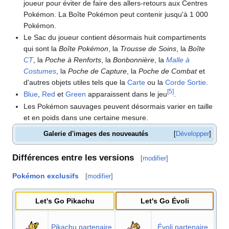
joueur pour éviter de faire des allers-retours aux Centres
Pokémon. La Boîte Pokémon peut contenir jusqu'à 1 000
Pokémon.
Le Sac du joueur contient désormais huit compartiments
qui sont la
Boîte Pokémon
, la
Trousse de Soins
, la
Boîte
CT
, la
Poche à Renforts
, la
Bonbonnière
, la
Malle à
Costumes
, la
Poche de Capture
, la
Poche de Combat
et
d'autres objets utiles tels que la
Carte
ou la
Corde Sortie
.
[
5
]
Blue
,
Red
et
Green
apparaissent dans le jeu
.
Les Pokémon sauvages peuvent désormais varier en taille
et en poids dans une certaine mesure.
Galerie d'images des nouveautés
Développer
Différences entre les versions
[
modifier
]
Pokémon exclusifs
[
modifier
]
Let's Go Pikachu
Let's Go Évoli
Pikachu partenaire
Évoli partenaire