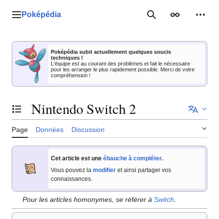
Aller
au
Poképédia
Menu principal
Rechercher
Apparence
Outil
contenu
Poképédia subit actuellement quelques soucis
techniques !
L'équipe est au courant des problèmes et fait le nécessaire
pour les arranger le plus rapidement possible. Merci de votre
compréhension !
Nintendo Switch 2
Basculer la table des matières
Page
Données
Discussion
Cet article est une
ébauche à compléter
.
Vous pouvez la
modifier
et ainsi partager vos
connaissances.
Pour les articles homonymes, se référer à
Switch
.