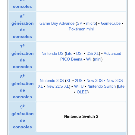
consoles
e
6
génération
Game Boy Advance
(
SP
•
micro
) •
GameCube
•
Pokémon mini
de
consoles
e
7
génération
Nintendo DS
(
Lite
•
DSi
•
DSi XL
) •
Advanced
PICO Beena
•
Wii
(
mini
)
de
consoles
e
8
Nintendo 3DS
(
XL
•
2DS
•
New 3DS • New 3DS
génération
XL
•
New 2DS XL
) •
Wii U
•
Nintendo Switch
(
Lite
de
•
OLED
)
consoles
e
9
génération
Nintendo Switch 2
de
consoles