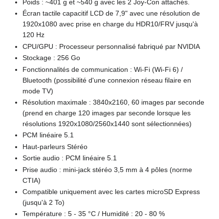
Poids
: ~401 g et ~540 g avec les 2 Joy-Con attachés.
Écran tactile capacitif LCD de 7,9" avec une résolution de
1920x1080 avec prise en charge du HDR10/FRV jusqu'à
120
Hz
CPU/GPU
: Processeur personnalisé fabriqué par NVIDIA
Stockage
: 256 Go
Fonctionnalités de communication
: Wi-Fi (Wi-Fi 6) /
Bluetooth (possibilité d'une connexion réseau filaire en
mode TV)
Résolution maximale
: 3840x2160, 60 images par seconde
(prend en charge 120 images par seconde lorsque les
résolutions 1920x1080/2560x1440 sont sélectionnées)
PCM linéaire 5.1
Haut-parleurs Stéréo
Sortie audio
: PCM linéaire 5.1
Prise audio
: mini-jack stéréo 3,5
mm à 4 pôles (norme
CTIA)
Compatible uniquement avec les cartes microSD Express
(jusqu'à 2 To)
Température
: 5 - 35
°C / Humidité
: 20 - 80
%