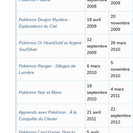
2009
2008
20
Pokémon Donjon Mystère
:
18 avril
novembre
Explorateurs du Ciel
2009
2009
12
Pokémon Or HeartGold
et
Argent
26 mars
septembre
SoulSilver
2010
2009
5
Pokémon Ranger
: Sillages de
6 mars
novembre
Lumière
2010
2010
18
4 mars
Pokémon Noir
et
Blanc
septembre
2011
2010
21
Apprends avec Pokémon
: À la
21 avril
septembre
Conquête du Clavier
2011
2012
Pokémon Card Game: How to
5 août