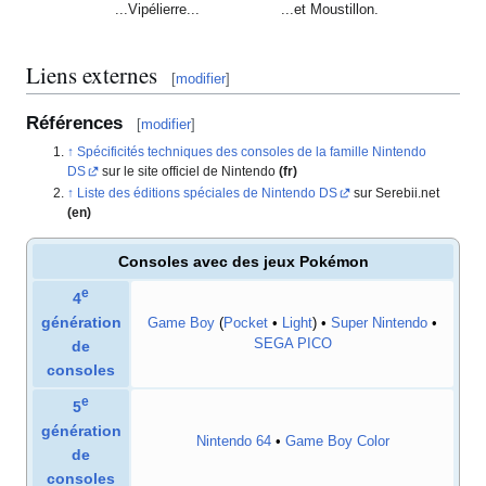
...Vipélierre...
...et Moustillon.
Liens externes
[
modifier
]
Références
[
modifier
]
Spécificités techniques des consoles de la famille Nintendo
DS
sur le site officiel de Nintendo
(fr)
Liste des éditions spéciales de Nintendo DS
sur Serebii.net
(en)
Consoles avec des jeux Pokémon
e
4
génération
Game Boy
(
Pocket
•
Light
) •
Super Nintendo
•
SEGA PICO
de
consoles
e
5
génération
Nintendo 64
•
Game Boy Color
de
consoles