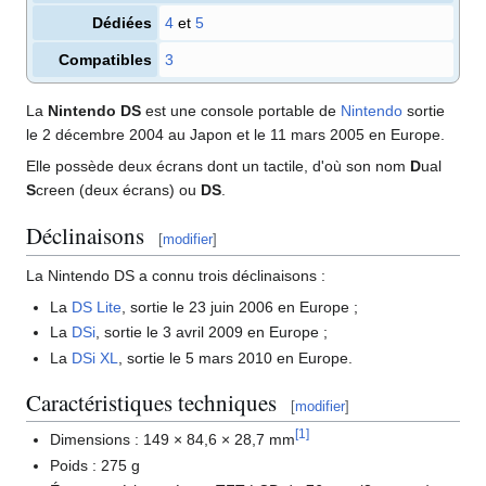
Dédiées
4
et
5
Compatibles
3
La
Nintendo DS
est une console portable de
Nintendo
sortie
le 2 décembre 2004 au Japon et le 11 mars 2005 en Europe.
Elle possède deux écrans dont un tactile, d'où son nom
D
ual
S
creen (deux écrans) ou
DS
.
Déclinaisons
[
modifier
]
La Nintendo DS a connu trois déclinaisons
:
La
DS Lite
, sortie le 23 juin 2006 en Europe
;
La
DSi
, sortie le 3 avril 2009 en Europe
;
La
DSi XL
, sortie le 5 mars 2010 en Europe.
Caractéristiques techniques
[
modifier
]
[
1
]
Dimensions
: 149 × 84,6 × 28,7
mm
Poids
: 275 g