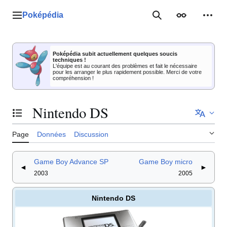
Aller
au
Poképédia
Menu principal
Rechercher
Apparence
Outil
contenu
Poképédia subit actuellement quelques soucis
techniques !
L'équipe est au courant des problèmes et fait le nécessaire
pour les arranger le plus rapidement possible. Merci de votre
compréhension !
Nintendo DS
Basculer la table des matières
Page
Données
Discussion
Game Boy Advance SP
Game Boy micro
◄
►
2003
2005
Nintendo DS