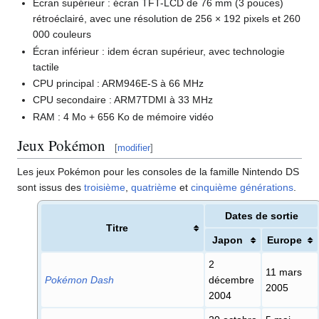
Écran supérieur
: écran TFT-LCD de 76
mm (3 pouces)
rétroéclairé, avec une résolution de 256 × 192 pixels et 260
000 couleurs
Écran inférieur
: idem écran supérieur, avec technologie
tactile
CPU principal
: ARM946E-S à 66
MHz
CPU secondaire
: ARM7TDMI à 33
MHz
RAM
: 4 Mo + 656 Ko de mémoire vidéo
Jeux Pokémon
[
modifier
]
Les jeux Pokémon pour les consoles de la famille Nintendo DS
sont issus des
troisième
,
quatrième
et
cinquième générations
.
Dates de sortie
Titre
Japon
Europe
2
11 mars
Pokémon Dash
décembre
2005
2004