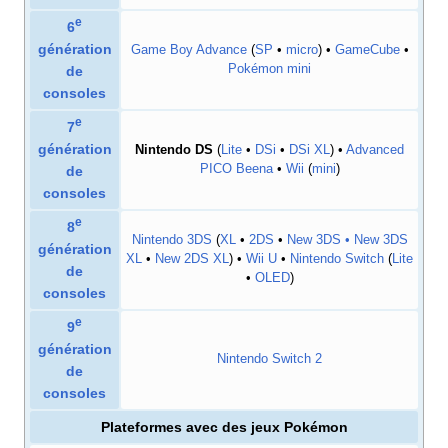
e
6
génération
Game Boy Advance
(
SP
•
micro
) •
GameCube
•
Pokémon mini
de
consoles
e
7
génération
Nintendo DS
(
Lite
•
DSi
•
DSi XL
) •
Advanced
PICO Beena
•
Wii
(
mini
)
de
consoles
e
8
Nintendo 3DS
(
XL
•
2DS
•
New 3DS • New 3DS
génération
XL
•
New 2DS XL
) •
Wii U
•
Nintendo Switch
(
Lite
de
•
OLED
)
consoles
e
9
génération
Nintendo Switch 2
de
consoles
Plateformes avec des jeux Pokémon