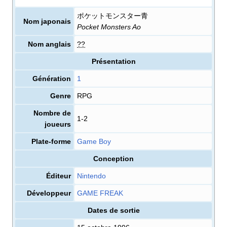
ポケットモンスター青
Nom japonais
Pocket Monsters Ao
Nom anglais
??
Présentation
Génération
1
Genre
RPG
Nombre de
1-2
joueurs
Plate-forme
Game Boy
Conception
Éditeur
Nintendo
Développeur
GAME FREAK
Dates de sortie