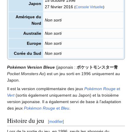
15 octobre 1996
Japon
27 février 2016
(
Console Virtuelle
)
Amérique du
Non sorti
Nord
Australie
Non sorti
Europe
Non sorti
Corée du Sud
Non sorti
Pokémon Version Bleue
(japonais
:
ポケットモンスター青
Pocket Monsters Ao
) est un jeu sorti en 1996 uniquement au
Japon.
Il est la version complémentaire des jeux
Pokémon Rouge
et
Vert
(sortis également uniquement au Japon) et la troisième
version japonaise. Il a également servi de base à l'adaptation
des jeux
Pokémon Rouge
et
Bleu
.
Histoire du jeu
[
modifier
]
Lors de la sortie du jeu, en 1996, seuls les abonnés du