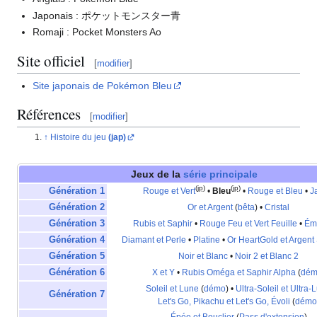
Japonais
: ポケットモンスター青
Romaji
: Pocket Monsters Ao
Site officiel
[
modifier
]
Site japonais de Pokémon Bleu
Références
[
modifier
]
Histoire du jeu
(jap)
Jeux de la
série principale
(jp)
(jp)
Génération 1
Rouge et Vert
•
Bleu
•
Rouge et Bleu
•
J
Génération 2
Or et Argent
(
bêta
) •
Cristal
Génération 3
Rubis et Saphir
•
Rouge Feu et Vert Feuille
•
Ém
Génération 4
Diamant et Perle
•
Platine
•
Or HeartGold et Argent 
Génération 5
Noir et Blanc
•
Noir 2 et Blanc 2
Génération 6
X et Y
•
Rubis Oméga et Saphir Alpha
(
dém
Soleil et Lune
(
démo
) •
Ultra-Soleil et Ultra-
Génération 7
Let's Go, Pikachu et Let's Go, Évoli
(
démo