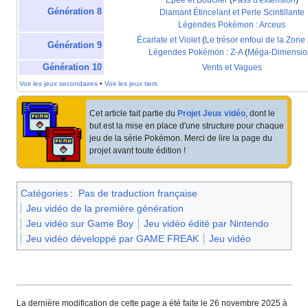
Épée et Bouclier
(
Pass d'extension
)
Génération 8
Diamant Étincelant et Perle Scintillante
Légendes Pokémon
: Arceus
Écarlate et Violet
(
Le trésor enfoui de la Zone
Génération 9
Légendes Pokémon
: Z-A
(
Méga-Dimensio
Génération 10
Vents et Vagues
Voir les jeux secondaires
•
Voir les jeux tiers
Cet article fait partie du
Projet Jeux vidéo
, dont le
but est la mise en place d'une structure pour chaque
jeu de la série Pokémon. Merci de lire la page du
projet avant toute édition
!
Catégories
:
Pas de traduction française
Jeu vidéo de la première génération
Jeu vidéo sur Game Boy
Jeu vidéo édité par Nintendo
Jeu vidéo développé par GAME FREAK
Jeu vidéo
La dernière modification de cette page a été faite le 26 novembre 2025 à