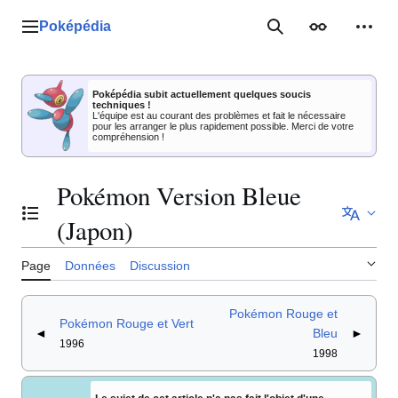
Aller
au
Poképédia
Menu principal
Rechercher
Apparence
Outil
contenu
Poképédia subit actuellement quelques soucis
techniques !
L'équipe est au courant des problèmes et fait le nécessaire
pour les arranger le plus rapidement possible. Merci de votre
compréhension !
Pokémon Version Bleue
Basculer la table des matières
(Japon)
Page
Données
Discussion
Pokémon Rouge et
Pokémon Rouge et Vert
◄
Bleu
►
1996
1998