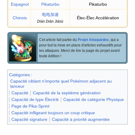
Espagnol
Pikaturbo
Pikaturbo
电电加速
Chinois
Élec-Élec Accélération
Diàn Diàn Jiāsù
Cet article fait partie du
Projet Attaquedex
, qui a
pour but la mise en place d'articles exhaustifs pour
les attaques. Merci de lire la page du projet avant
toute édition
!
Catégories
:
Capacité ciblant n'importe quel Pokémon adjacent au
lanceur
Capacité
Capacité de la septième génération
Capacité de type Électrik
Capacité de catégorie Physique
Page de Pika-Sprint
Capacité infligeant toujours un coup critique
Capacité signature
Capacité à priorité augmentée