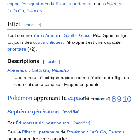
capacités signatures
du
Pikachu partenaire
dans
Pokémon
:
Let's Go, Pikachu
.
Effet
[
modifier
]
Tout comme
Yama Arashi
et
Souffle Glacé
, Pika-Sprint inflige
toujours des
coups critiques
. Pika-Sprint est une capacité
prioritaire
(+2).
Descriptions
[
modifier
]
Pokémon
: Let's Go, Pikachu
Une attaque électrique rapide comme l'éclair qui inflige un
coup critique à coup sûr. Frappe en priorité.
Pokémon
apprenant la
capacité
8
9
10
Générations
7
[
modifier
]
Septième génération
[
modifier
]
Par
Éducateur de partenaires
[
modifier
]
Seul le
Pikachu partenaire
de
Pokémon
: Let's Go, Pikachu
peut apprendre cette capacité.