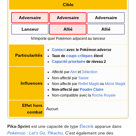
Cible
Adversaire
Adversaire
Adversaire
Lanceur
Allié
Allié
N'importe quel Pokémon adjacent au lanceur
Contact
avec le Pokémon adverse
Particularités
Taux de
coups critiques
élevé
Capacité prioritaire
de niveau 2
Affecté par
Abri
et
Détection
Non-affecté par
Saisie
Influences
Non-affecté par
Reflet Magik
ou
Miroir Magik
Non-affecté par
Poudre Claire
Non-compatible avec la
Roche Royale
Effet hors
Aucun
combat
Pika-Sprint
est une capacité de type
Électrik
apparue dans
Pokémon
: Let's Go, Pikachu
. C'est également une des