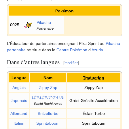
Pokémon
Pikachu
0025
Partenaire
L'Éducateur de partenaires enseignant Pika-Sprint au
Pikachu
partenaire
se situe dans le
Centre Pokémon
d'
Azuria
.
Dans d'autres langues
[
modifier
]
Langue
Nom
Traduction
Anglais
Zippy Zap
Zippy Zap
ばちばちアクセル
Japonais
Grési-Grésille Accélération
Bachi Bachi Accel
Allemand
Britzelturbo
Éclair-Turbo
Italien
Sprintaboom
Sprintaboum