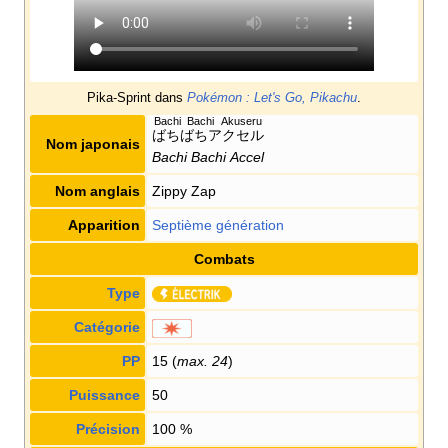
Pika-Sprint dans
Pokémon
: Let's Go, Pikachu
.
Bachi Bachi Akuseru
ばちばちアクセル
Nom japonais
Bachi Bachi Accel
Nom anglais
Zippy Zap
Apparition
Septième génération
Combats
Type
Catégorie
PP
15 (
max. 24
)
Puissance
50
Précision
100
%