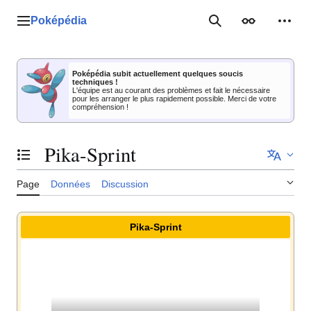
Aller
au
Poképédia
Menu principal
Rechercher
Apparence
Outil
contenu
Poképédia subit actuellement quelques soucis
techniques !
L'équipe est au courant des problèmes et fait le nécessaire
pour les arranger le plus rapidement possible. Merci de votre
compréhension !
Pika-Sprint
Basculer la table des matières
Page
Données
Discussion
Pika-Sprint