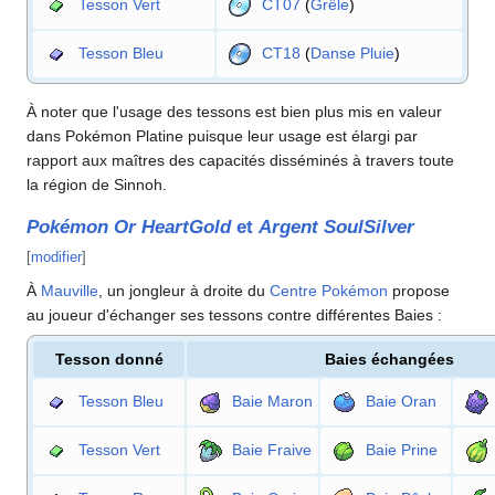
Tesson Vert
CT07
(
Grêle
)
Tesson Bleu
CT18
(
Danse Pluie
)
À noter que l'usage des tessons est bien plus mis en valeur
dans Pokémon Platine puisque leur usage est élargi par
rapport aux maîtres des capacités disséminés à travers toute
la région de Sinnoh.
Pokémon Or HeartGold
et
Argent SoulSilver
[
modifier
]
À
Mauville
, un jongleur à droite du
Centre Pokémon
propose
au joueur d'échanger ses tessons contre différentes Baies
:
Tesson donné
Baies échangées
Tesson Bleu
Baie Maron
Baie Oran
Tesson Vert
Baie Fraive
Baie Prine