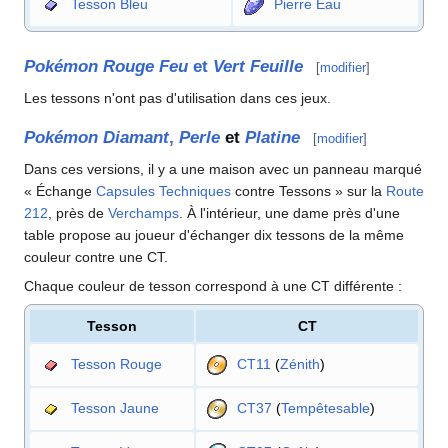
Tesson Bleu
Pierre Eau
Pokémon Rouge Feu
et
Vert Feuille
[
modifier
]
Les tessons n'ont pas d'utilisation dans ces jeux.
Pokémon Diamant
,
Perle
et
Platine
[
modifier
]
Dans ces versions, il y a une maison avec un panneau marqué
«
Échange
Capsules Techniques
contre Tessons
» sur la
Route
212
, près de
Verchamps
. À l'intérieur, une dame près d'une
table propose au joueur d'échanger dix tessons de la même
couleur contre une CT.
Chaque couleur de tesson correspond à une CT différente
:
Tesson
CT
Tesson Rouge
CT11
(
Zénith
)
Tesson Jaune
CT37
(
Tempêtesable
)