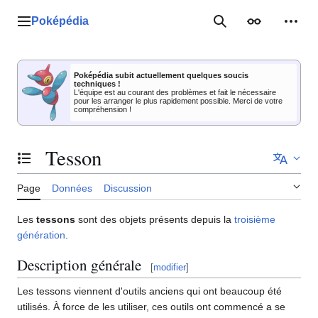
Aller
au
Poképédia
Menu principal
Rechercher
Apparence
Outil
contenu
Poképédia subit actuellement quelques soucis
techniques !
L'équipe est au courant des problèmes et fait le nécessaire
pour les arranger le plus rapidement possible. Merci de votre
compréhension !
Tesson
Basculer la table des matières
Page
Données
Discussion
Les
tessons
sont des objets présents depuis la
troisième
génération
.
Description générale
[
modifier
]
Les tessons viennent d'outils anciens qui ont beaucoup été
utilisés. À force de les utiliser, ces outils ont commencé a se