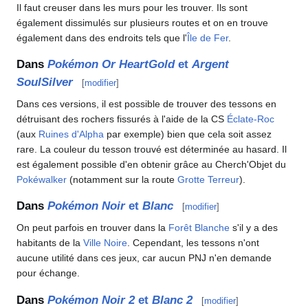
Il faut creuser dans les murs pour les trouver. Ils sont
également dissimulés sur plusieurs routes et on en trouve
également dans des endroits tels que l'
Île de Fer
.
Dans
Pokémon Or HeartGold
et
Argent
SoulSilver
[
modifier
]
Dans ces versions, il est possible de trouver des tessons en
détruisant des rochers fissurés à l'aide de la CS
Éclate-Roc
(aux
Ruines d'Alpha
par exemple) bien que cela soit assez
rare. La couleur du tesson trouvé est déterminée au hasard. Il
est également possible d'en obtenir grâce au Cherch'Objet du
Pokéwalker
(notamment sur la route
Grotte Terreur
).
Dans
Pokémon Noir
et
Blanc
[
modifier
]
On peut parfois en trouver dans la
Forêt Blanche
s'il y a des
habitants de la
Ville Noire
. Cependant, les tessons n'ont
aucune utilité dans ces jeux, car aucun PNJ n'en demande
pour échange.
Dans
Pokémon Noir 2
et
Blanc 2
[
modifier
]