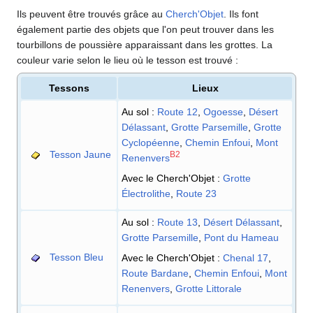
Ils peuvent être trouvés grâce au
Cherch'Objet
. Ils font
également partie des objets que l'on peut trouver dans les
tourbillons de poussière apparaissant dans les grottes. La
couleur varie selon le lieu où le tesson est trouvé
:
Tessons
Lieux
Au sol
:
Route 12
,
Ogoesse
,
Désert
Délassant
,
Grotte Parsemille
,
Grotte
Cyclopéenne
,
Chemin Enfoui
,
Mont
Tesson Jaune
B2
Renenvers
Avec le Cherch'Objet
:
Grotte
Électrolithe
,
Route 23
Au sol
:
Route 13
,
Désert Délassant
,
Grotte Parsemille
,
Pont du Hameau
Tesson Bleu
Avec le Cherch'Objet
:
Chenal 17
,
Route Bardane
,
Chemin Enfoui
,
Mont
Renenvers
,
Grotte Littorale