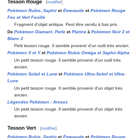
Tesson Rouge
[
modifier
]
Pokémon Rubis
,
Saphir
et
Émeraude
et
Pokémon Rouge
Feu
et
Vert Feuille
Fragment d'objet antique. Peut être vendu à bas prix.
De
Pokémon Diamant
,
Perle
et
Platine
à
Pokémon Noir 2
et
Blanc 2
Petit tesson rouge. Il semble provenir d'un outil très ancien.
Pokémon X
et
Y
et
Pokémon Rubis Oméga
et
Saphir Alpha
Un petit tesson rouge. Il semble provenir d'un outil très
ancien.
Pokémon Soleil
et
Lune
et
Pokémon Ultra-Soleil
et
Ultra-
Lune
Un petit tesson rouge. Il semble provenir d'un objet très
ancien.
Légendes Pokémon
: Arceus
Un petit tesson rouge. Il semble provenir d'un objet très
ancien.
Tesson Vert
[
modifier
]
Pokémon Rubis
,
Saphir
et
Émeraude
et
Pokémon Rouge